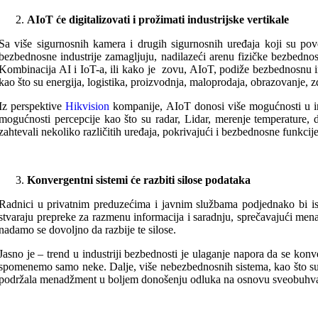
AIoT će digitalizovati i prožimati industrijske vertikale
Sa više sigurnosnih kamera i drugih sigurnosnih uređaja koji su pov
bezbednosne industrije zamagljuju, nadilazeći arenu fizičke bezbedno
Kombinacija AI i IoT-a, ili kako je zovu, AIoT, podiže bezbednosnu indus
kao što su energija, logistika, proizvodnja, maloprodaja, obrazovanje, z
Iz perspektive
Hikvision
kompanije, AIoT donosi više mogućnosti u in
mogućnosti percepcije kao što su radar, Lidar, merenje temperature, 
zahtevali nekoliko različitih uređaja, pokrivajući i bezbednosne funkcij
Konvergentni sistemi će razbiti silose podataka
Radnici u privatnim preduzećima i javnim službama podjednako bi isko
stvaraju prepreke za razmenu informacija i saradnju, sprečavajući mena
nadamo se dovoljno da razbije te silose.
Jasno je – trend u industriji bezbednosti je ulaganje napora da se konv
spomenemo samo neke. Dalje, više nebezbednosnih sistema, kao što su lju
podržala menadžment u boljem donošenju odluka na osnovu sveobuhvatn