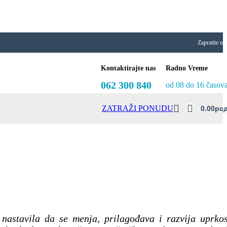
Zapratite na
Kontaktirajte nas
Radno Vreme
062 300 840
od 08 do 16 časov
ZATRAŽI PONUDU
0.00
Рс
 nastavila da se menja, prilagođava i razvija uprko