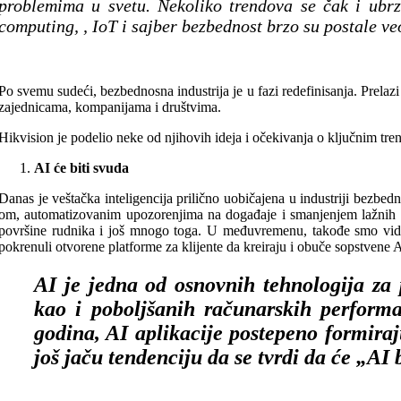
problemima u svetu. Nekoliko trendova se čak i ubrza
computing, , IoT i sajber bezbednost brzo su postale 
Po svemu sudeći, bezbednosna industrija je u fazi redefinisanja. Prelazi 
zajednicama, kompanijama i društvima.
Hikvision je podelio neke od njihovih ideja i očekivanja o ključnim tre
AI će biti svuda
Danas je veštačka inteligencija prilično uobičajena u industriji bezbed
om, automatizovanim upozorenjima na događaje i smanjenjem lažnih alar
površine rudnika i još mnogo toga. U međuvremenu, takođe smo videli v
pokrenuli otvorene platforme za klijente da kreiraju i obuče sopstvene 
AI je jedna od osnovnih tehnologija za p
kao i poboljšanih računarskih performa
godina, AI aplikacije postepeno formiraju
još jaču tendenciju da se tvrdi da će „AI 