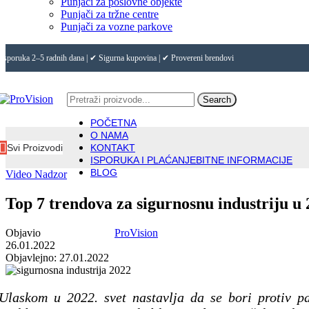
Punjači za poslovne objekte
Punjači za tržne centre
Punjači za vozne parkove
Isporuka 2–5 radnih dana | ✔ Sigurna kupovina | ✔ Provereni brendovi
Search
POČETNA
O NAMA
Svi Proizvodi
KONTAKT
ISPORUKA I PLAĆANJE
BITNE INFORMACIJE
BLOG
Video Nadzor
Top 7 trendova za sigurnosnu industriju u
Objavio
ProVision
26.01.2022
Objavlejno: 27.01.2022
Ulaskom u 2022. svet nastavlja da se bori protiv pa