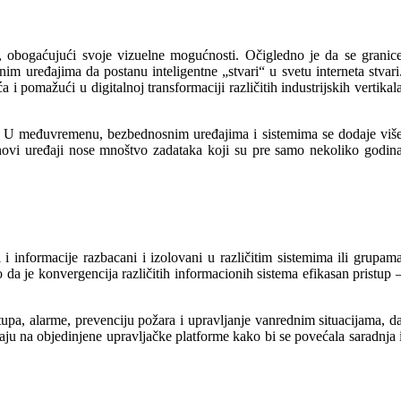
obogaćujući svoje vizuelne mogućnosti. Očigledno je da se granic
m uređajima da postanu inteligentne „stvari“ u svetu interneta stvari
 pomažući u digitalnoj transformaciji različitih industrijskih vertikal
me. U međuvremenu, bezbednosnim uređajima i sistemima se dodaje viš
vi novi uređaji nose mnoštvo zadataka koji su pre samo nekoliko godin
i informacije razbacani i izolovani u različitim sistemima ili grupam
 da je konvergencija različitih informacionih sistema efikasan pristup 
stupa, alarme, prevenciju požara i upravljanje vanrednim situacijama, d
aju na objedinjene upravljačke platforme kako bi se povećala saradnja 