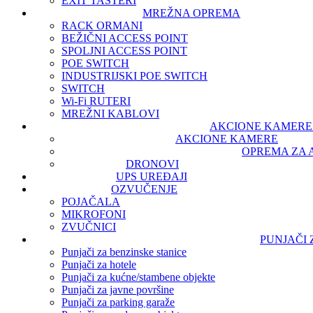
EXIT TASTERI
MREŽNA OPREMA
RACK ORMANI
BEŽIČNI ACCESS POINT
SPOLJNI ACCESS POINT
POE SWITCH
INDUSTRIJSKI POE SWITCH
SWITCH
Wi-Fi RUTERI
MREŽNI KABLOVI
AKCIONE KAMERE 
AKCIONE KAMERE
OPREMA ZA 
DRONOVI
UPS UREĐAJI
OZVUČENJE
POJAČALA
MIKROFONI
ZVUČNICI
PUNJAČI
Punjači za benzinske stanice
Punjači za hotele
Punjači za kućne/stambene objekte
Punjači za javne površine
Punjači za parking garaže