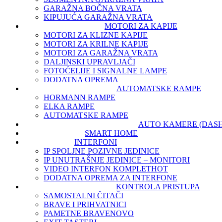
GARAŽNA BOČNA VRATA
KIPUJUĆA GARAŽNA VRATA
MOTORI ZA KAPIJE
MOTORI ZA KLIZNE KAPIJE
MOTORI ZA KRILNE KAPIJE
MOTORI ZA GARAŽNA VRATA
DALJINSKI UPRAVLJAČI
FOTOĆELIJE I SIGNALNE LAMPE
DODATNA OPREMA
AUTOMATSKE RAMPE
HORMANN RAMPE
ELKA RAMPE
AUTOMATSKE RAMPE
AUTO KAMERE (DAS
SMART HOME
INTERFONI
IP SPOLJNE POZIVNE JEDINICE
IP UNUTRAŠNJE JEDINICE – MONITORI
VIDEO INTERFON KOMPLET
HOT
DODATNA OPREMA ZA INTERFONE
KONTROLA PRISTUPA
SAMOSTALNI ČITAČI
BRAVE I PRIHVATNICI
PAMETNE BRAVE
NOVO