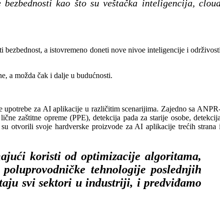
 bezbednosti kao što su veštačka inteligencija, clou
riti bezbednost, a istovremeno doneti nove nivoe inteligencije i održivost
e, a možda čak i dalje u budućnosti.
ove upotrebe za AI aplikacije u različitim scenarijima. Zajedno sa ANPR
ične zaštitne opreme (PPE), detekcija pada za starije osobe, detekcij
 otvorili svoje hardverske proizvode za AI aplikacije trećih strana 
jući koristi od optimizacije algoritama,
 poluprovodničke tehnologije poslednjih
aju svi sektori u industriji, i predviđamo