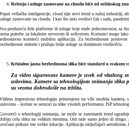
Rešenja i usluge zasnovane na cloudu biće od suštinskog zna
Poput veštačke inteligencije, cloud nije novi trend u našoj industriji, 
usluge zasnovane na cloudu. I kao što smo svedoci čak i sada, pandemija
Sva preduzeća žele platforme ili usluge koje nude jednostavnost, sa št
nema potrebe za lokalnim serverom ili softverom. Korisnici mogu lako 
jednostavno koristeći mobilnu aplikaciju. Za bezbednosne poslovne
bezbednosne sisteme i pružaju bolje usluge sa dodatnom vrednošću.
Kristalno jasna bezbednosna slika biće standard u svakom vr
Za video sigurnosne kamere je uvek od vitalnog zn
uslovima. Kamere sa tehnologijom snimanja slika pr
su veoma dobrodošle na tržištu.
Vidimo impresivnu tehnologiju primenjenu na više modela kamera, ukl
uslovima – koriste se senzori za slike visokih performansi, ISP tehnolog
Govoreći o tehnologiji snimanja, ne može se zanemariti trend ugradn
dobiju celu sliku na velikim mestima. Oni rade samo jedno ili drugo. 
uvećane prikaze iste velike lokacije. Aplikacije uključujući aerodrome,