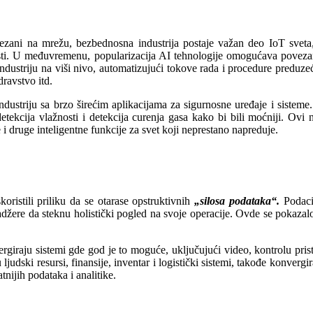
ezani na mrežu, bezbednosna industrija postaje važan deo IoT sveta, 
sti. U međuvremenu, popularizacija AI tehnologije omogućava povezani
triju na viši nivo, automatizujući tokove rada i procedure preduzeća i
dravstvo itd.
dustriju sa brzo širećim aplikacijama za sigurnosne uređaje i siste
detekcija vlažnosti i detekcija curenja gasa kako bi bili moćniji. O
e i druge inteligentne funkcije za svet koji neprestano napreduje.
ristili priliku da se otarase opstruktivnih
„silosa podataka“.
Podaci 
džere da steknu holistički pogled na svoje operacije. Ovde se pokazalo
ergiraju sistemi gde god je to moguće, uključujući video, kontrolu pri
dski resursi, finansije, inventar i logistički sistemi, takođe konvergir
ijih podataka i analitike.