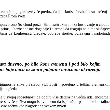
ti zamah koji gura sve više preduzeća da iskoriste bezbednosna rešenja 
zeća širom sveta.
e upravo ono što cloud pruža. Sa infrastrukturom za hostovanje u cloudu
 primaju bezbednosne događaje i alarme i da reaguju na hitne slučajev
ntima da konfigurišu uređaje, poprave greške, održavaju i nadograd
 sata dnevno, po bilo kom vremenu i pod bilo kojim
 pune boje noću iu skoro potpuno mračnom okruženju
igurnosne slike pri slaboj vidljivosti – posebno u teškim vremenski
lje pogleda.
u svojoj sposobnosti da dobiju više detalja na većim udaljenostima 
ere sa više sočiva mogu istovremeno da isporuče i panorame i detaljne
 sa više sočiva kao blagodat na svakom nivou.