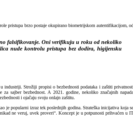
ntrole pristupa brzo postaje okupirano biometrijskom autentifikacijom, o
eno falsifikovanje. Oni verifikuju u roku od nekoliko
e lica nude kontrolu pristupa bez dodira, higijensku
ndustriji. Strožiji propisi o bezbednosti podataka i zaštiti privatnost
ve za sajber bezbednost. A 2021. godine, nekoliko značajnih napad
zbednosti i ojačaju svoju onlajn zaštitu.
ao je popularni izraz tek poslednjih godina. Strateška inicijativa koja s
„nikad ne veruj, uvek proveri“. Koncept je u potpunosti prihvaćen u I