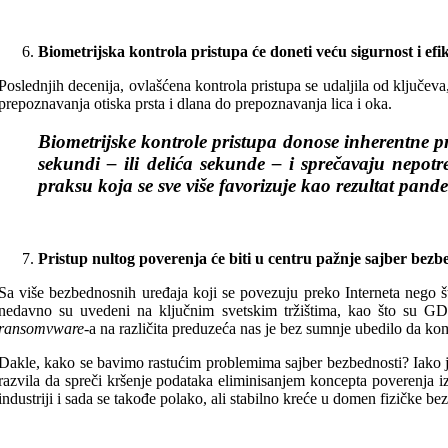
Biometrijska kontrola pristupa će doneti veću sigurnost i efi
Poslednjih decenija, ovlašćena kontrola pristupa se udaljila od ključev
prepoznavanja otiska prsta i dlana do prepoznavanja lica i oka.
Biometrijske kontrole pristupa donose inherentne pre
sekundi – ili delića sekunde – i sprečavaju nepotr
praksu koja se sve više favorizuje kao rezultat pande
Pristup nultog poverenja će biti u centru pažnje sajber bezb
Sa više bezbednosnih uređaja koji se povezuju preko Interneta nego što 
nedavno su uvedeni na ključnim svetskim tržištima, kao što su GDP
ransomvware
-a na različita preduzeća nas je bez sumnje ubedilo da ko
Dakle, kako se bavimo rastućim problemima sajber bezbednosti? Iako 
razvila da spreči kršenje podataka eliminisanjem koncepta poverenja iz
industriji i sada se takođe polako, ali stabilno kreće u domen fizičke b