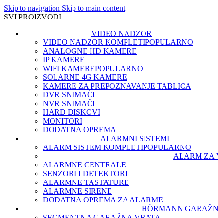
Skip to navigation
Skip to main content
SVI PROIZVODI
VIDEO NADZOR
VIDEO NADZOR KOMPLETI
POPULARNO
ANALOGNE HD KAMERE
IP KAMERE
WIFI KAMERE
POPULARNO
SOLARNE 4G KAMERE
KAMERE ZA PREPOZNAVANJE TABLICA
DVR SNIMAČI
NVR SNIMAČI
HARD DISKOVI
MONITORI
DODATNA OPREMA
ALARMNI SISTEMI
ALARM SISTEM KOMPLETI
POPULARNO
ALARM ZA 
ALARMNE CENTRALE
SENZORI I DETEKTORI
ALARMNE TASTATURE
ALARMNE SIRENE
DODATNA OPREMA ZA ALARME
HÖRMANN GARAŽN
SEGMENTNA GARAŽNA VRATA