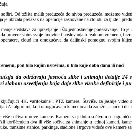
čaja
ali se širi. Od tržišta malih preduzeća do nivoa preduzeća, možemo vide
 je ubrzala prelazak na operacije zasnovane na cloudu za ljude i predu
o manje sredstava za upravljanje i što jednostavnije podešavanje. To j
da provere status svoje imovine i poslovanja u realnom vremenu, brzo
 operatere, cloud im omogućava da daljinski pomognu svojim klije
emenu, pod bilo kojim uslovima, u bilo koje doba dana ili noći
ačaja da održavaju jasnoću slike i snimaju detalje 24
i slabom osvetljenju koja daje slike visoke definicije i
jučujući 4K, varifokalne i PTZ kamere. Štaviše, za jasnije video s
ija i AI algoritmi, koji omogućavaju kamerama da zadrže jasnoću i deta
je više sočiva u nove kamere. Kamere sa jednim sočivom su ograničene 
Ali korišćenjem dva ili više sočiva za snimanje u jednoj kameri, kam
 luke, tranzitne stanice, parkinge, stadione i trgove videće ove kamere