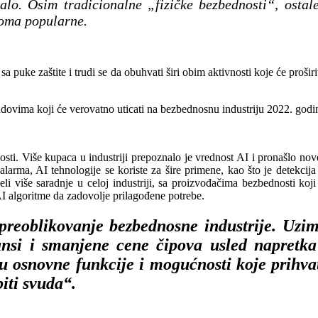
lo. Osim tradicionalne „fizičke bezbednosti“, ostale
veoma popularne.
sa puke zaštite i trudi se da obuhvati širi obim aktivnosti koje će proši
ndovima koji će verovatno uticati na bezbednosnu industriju 2022. godin
nosti. Više kupaca u industriji prepoznalo je vrednost AI i pronašlo n
ma, AI tehnologije se koriste za šire primene, kao što je detekcija l
iše saradnje u celoj industriji, sa proizvođačima bezbednosti koji su
AI algoritme da zadovolje prilagođene potrebe.
reoblikovanje bezbednosne industrije. Uzima
nsi i smanjene cene čipova usled napretka
 osnovne funkcije i mogućnosti koje prihvat
biti svuda“.