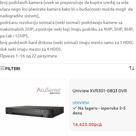
broj podržanih kamera (uvek se preporučuje da kupite uređaj sa više
ulaza nego što planirate kamera kako bi u budućnosti možda mogli da
nadogradite sistem),
podržanu rezoluciju snimača (neki snimači podržavaju kamere sa
maksimalnih 2MP, a postoje neki koji imaju podršku za 4MP, 5MP, 8MP,
pa čak i 12MP),
broj podržanih hard diskova (neki snimači imaju mesto samo za 1 HDD,
dok neki imaju mesto za 4 HDD).
Приказ 1–16 од 22 резултата
FILTERI
Uniview XVR301-08Q3 DVR
UNIVIEW
Na lageru - isporuka 2-5
dana
16,420.00
рсд