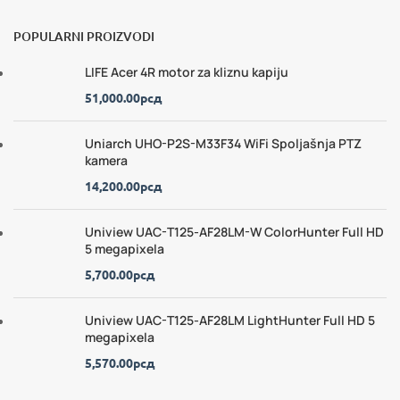
POPULARNI PROIZVODI
LIFE Acer 4R motor za kliznu kapiju
51,000.00
рсд
Uniarch UHO-P2S-M33F34 WiFi Spoljašnja PTZ
kamera
14,200.00
рсд
Uniview UAC-T125-AF28LM-W ColorHunter Full HD
5 megapixela
5,700.00
рсд
Uniview UAC-T125-AF28LM LightHunter Full HD 5
megapixela
5,570.00
рсд