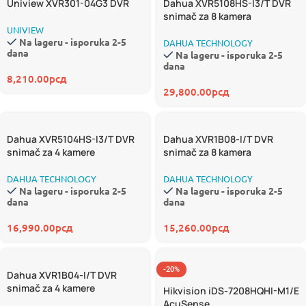
Uniview XVR301-04G3 DVR
Dahua XVR5108HS-I3/T DVR
snimač za 8 kamera
UNIVIEW
Na lageru - isporuka 2-5
DAHUA TECHNOLOGY
dana
Na lageru - isporuka 2-5
dana
8,210.00
рсд
29,800.00
рсд
Dahua XVR5104HS-I3/T DVR
Dahua XVR1B08-I/T DVR
snimač za 4 kamere
snimač za 8 kamera
DAHUA TECHNOLOGY
DAHUA TECHNOLOGY
Na lageru - isporuka 2-5
Na lageru - isporuka 2-5
dana
dana
16,990.00
рсд
15,260.00
рсд
-20%
Dahua XVR1B04-I/T DVR
snimač za 4 kamere
Hikvision iDS-7208HQHI-M1/E
AcuSense