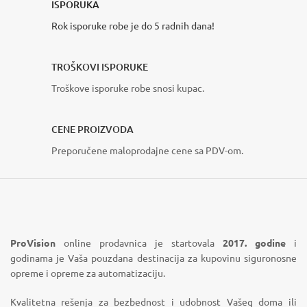
ISPORUKA
Rok isporuke robe je do 5 radnih dana!
TROŠKOVI ISPORUKE
Troškove isporuke robe snosi kupac.
CENE PROIZVODA
Preporučene maloprodajne cene sa PDV-om.
ProVision
online prodavnica je startovala
2017. godine
i
godinama je Vaša pouzdana destinacija za kupovinu siguronosne
opreme i opreme za automatizaciju.
Kvalitetna rešenja za bezbednost i udobnost Vašeg doma ili