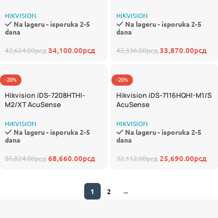
HIKVISION
HIKVISION
Na lageru - isporuka 2-5
Na lageru - isporuka 2-5
dana
dana
34,100.00
рсд
33,870.00
рсд
42,624.00
рсд
42,336.00
рсд
-20%
-20%
Hikvision iDS-7208HTHI-
Hikvision iDS-7116HQHI-M1/S
M2/XT AcuSense
AcuSense
HIKVISION
HIKVISION
Na lageru - isporuka 2-5
Na lageru - isporuka 2-5
dana
dana
68,660.00
рсд
25,690.00
рсд
85,824.00
рсд
32,112.00
рсд
1
2
→