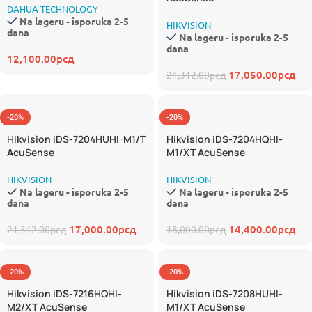
DAHUA TECHNOLOGY
Na lageru - isporuka 2-5
HIKVISION
dana
Na lageru - isporuka 2-5
dana
12,100.00
рсд
17,050.00
рсд
21,312.00
рсд
-20%
-20%
Hikvision iDS-7204HUHI-M1/T
Hikvision iDS-7204HQHI-
AcuSense
M1/XT AcuSense
HIKVISION
HIKVISION
Na lageru - isporuka 2-5
Na lageru - isporuka 2-5
dana
dana
17,000.00
рсд
14,400.00
рсд
21,312.00
рсд
18,000.00
рсд
-20%
-20%
Hikvision iDS-7216HQHI-
Hikvision iDS-7208HUHI-
M2/XT AcuSense
M1/XT AcuSense