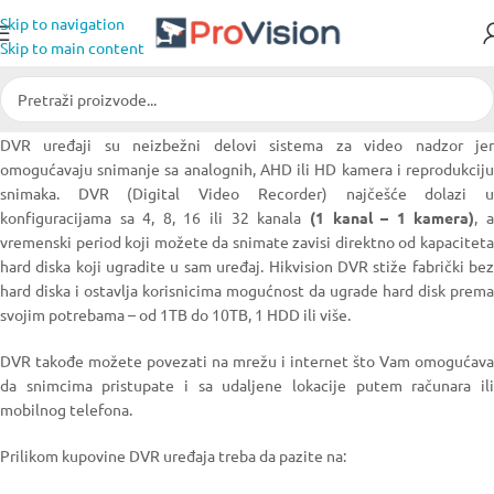
Skip to navigation
Skip to main content
DVR uređaji su neizbežni delovi sistema za video nadzor jer
omogućavaju snimanje sa analognih, AHD ili HD kamera i reprodukciju
snimaka. DVR (Digital Video Recorder) najčešće dolazi u
konfiguracijama sa 4, 8, 16 ili 32 kanala
(1 kanal – 1 kamera)
, 
vremenski period koji možete da snimate zavisi direktno od kapaciteta
hard diska koji ugradite u sam uređaj. Hikvision DVR stiže fabrički bez
hard diska i ostavlja korisnicima mogućnost da ugrade hard disk prema
svojim potrebama – od 1TB do 10TB, 1 HDD ili više.
DVR takođe možete povezati na mrežu i internet što Vam omogućava
da snimcima pristupate i sa udaljene lokacije putem računara ili
mobilnog telefona.
Prilikom kupovine DVR uređaja treba da pazite na: