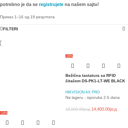
potrebno je da se
registrujete
na našem sajtu!
Приказ 1–16 од 19 резултата
FILTERI
-20%
Bežična tastatura sa RFID
čitačem DS-PK1-LT-WE BLACK
HIKVISION AX PRO
Na lageru - isporuka 2-5 dana
14,400.00
рсд
18,000.00
рсд
-14%