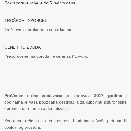
Rok isporuke robe je do 5 radnih dana!
TROŠKOVI ISPORUKE
Troškove isporuke robe snosi kupac.
CENE PROIZVODA
Preporučene maloprodajne cene sa PDV-om.
ProVision
online prodavnica je startovala
2017. godine
i
godinama je Vaša pouzdana destinacija za kupovinu siguronosne
opreme i opreme za automatizaciju.
Kvalitetna rešenja za bezbednost i udobnost Vašeg doma ili
poslovnog prostora.