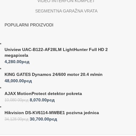
VIDEO INTERFON KOMPLET
SEGMENTNA GARAŽNA VRATA
POPULARNI PROIZVODI
Uniview UAC-B122-AF28LM LightHunter Full HD 2
megapixela
4,280.00
рсд
KING GATES Dynamos 24/600 motor 20.4 m/min
48,000.00
рсд
AJAX MotionProtect detektor pokreta
8,070.00
рсд
10,080.00
рсд
Hikvision DS-KV6114-MWBE1 pozivna jednica
30,700.00
рсд
34,128.00
рсд