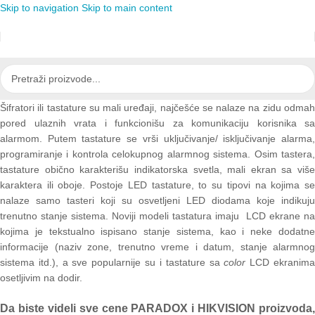
Skip to navigation
Skip to main content
Šifratori ili tastature su mali uređaji, najčešće se nalaze na zidu odmah
pored ulaznih vrata i funkcionišu za komunikaciju korisnika sa
alarmom. Putem tastature se vrši uključivanje/ isključivanje alarma,
programiranje i kontrola celokupnog alarmnog sistema. Osim tastera,
tastature obično karakterišu indikatorska svetla, mali ekran sa više
karaktera ili oboje. Postoje LED tastature, to su tipovi na kojima se
nalaze samo tasteri koji su osvetljeni LED diodama koje indikuju
trenutno stanje sistema. Noviji modeli tastatura imaju LCD ekrane na
kojima je tekstualno ispisano stanje sistema, kao i neke dodatne
informacije (naziv zone, trenutno vreme i datum, stanje alarmnog
sistema itd.), a sve popularnije su i tastature sa
color
LCD ekranim
osetljivim na dodir.
Da biste videli sve cene PARADOX i HIKVISION proizvoda,