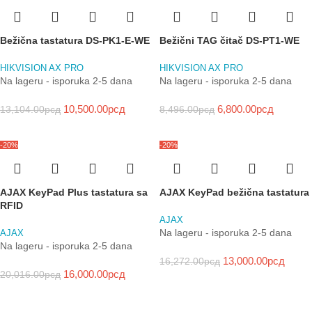
Bežična tastatura DS-PK1-E-WE
Bežični TAG čitač DS-PT1-WE
HIKVISION AX PRO
HIKVISION AX PRO
Na lageru - isporuka 2-5 dana
Na lageru - isporuka 2-5 dana
10,500.00
рсд
6,800.00
рсд
13,104.00
рсд
8,496.00
рсд
-20%
-20%
AJAX KeyPad Plus tastatura sa
AJAX KeyPad bežična tastatura
RFID
AJAX
Na lageru - isporuka 2-5 dana
AJAX
Na lageru - isporuka 2-5 dana
13,000.00
рсд
16,272.00
рсд
16,000.00
рсд
20,016.00
рсд