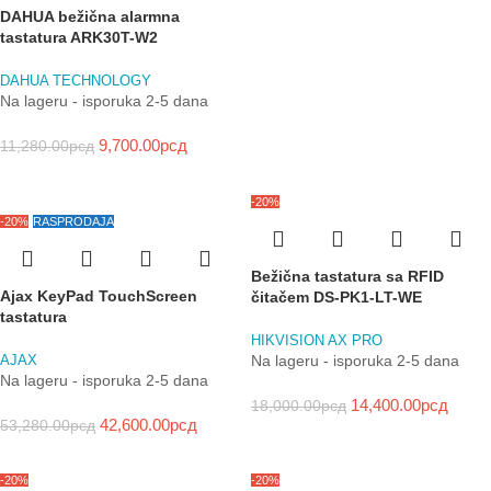
DAHUA bežična alarmna
tastatura ARK30T-W2
DAHUA TECHNOLOGY
Na lageru - isporuka 2-5 dana
9,700.00
рсд
11,280.00
рсд
-20%
-20%
RASPRODAJA
Bežična tastatura sa RFID
Ajax KeyPad TouchScreen
čitačem DS-PK1-LT-WE
tastatura
HIKVISION AX PRO
Na lageru - isporuka 2-5 dana
AJAX
Na lageru - isporuka 2-5 dana
14,400.00
рсд
18,000.00
рсд
42,600.00
рсд
53,280.00
рсд
-20%
-20%