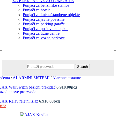
ZA ELEKTRIČNE AUTOMOBILE
Punjači za benzinske stanice
Punjači za hotele
Punjači za kućne/stambene objekte
Punjači za javne površine
Punjači za parking garaže
Punjači za poslovne objekte
Punjači za tržne centre
Punjači za vozne parkove
Search
očetna
/
ALARMNI SISTEMI
/
Alarmne tastature
JAX WallSwitch bežični prekidač
6,910.00
рсд
azad na sve proizvode
JAX Relay relejni izlaz
6,910.00
рсд
-20%