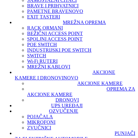
SAMOSTALNI ČITAČI
BRAVE I PRIHVATNICI
PAMETNE BRAVE
NOVO
EXIT TASTERI
MREŽNA OPREMA
RACK ORMANI
BEŽIČNI ACCESS POINT
SPOLJNI ACCESS POINT
POE SWITCH
INDUSTRIJSKI POE SWITCH
SWITCH
Wi-Fi RUTERI
MREŽNI KABLOVI
AKCIONE
KAMERE I DRONOVI
NOVO
AKCIONE KAMERE
OPREMA ZA
AKCIONE KAMERE
DRONOVI
UPS UREĐAJI
OZVUČENJE
POJAČALA
MIKROFONI
ZVUČNICI
PUNJAČI