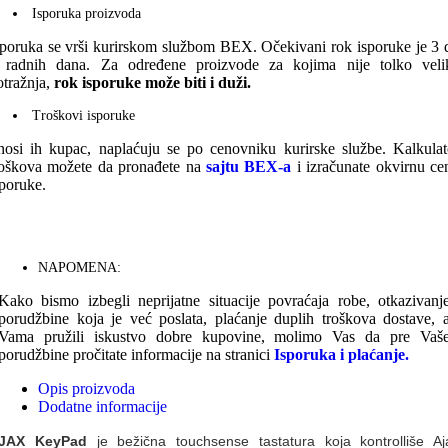
Isporuka proizvoda
sporuka se vrši kurirskom službom BEX. Očekivani rok isporuke je 3 
 radnih dana. Za određene proizvode za kojima nije tolko veli
otražnja,
rok isporuke može biti i duži.
Troškovi isporuke
nosi ih kupac, naplaćuju se po cenovniku kurirske službe. Kalkulat
roškova možete da pronađete na
sajtu BEX-a
i izračunate okvirnu ce
sporuke.
NAPOMENA:
Kako bismo izbegli neprijatne situacije povraćaja robe, otkazivanj
porudžbine koja je već poslata, plaćanje duplih troškova dostave, 
Vama pružili iskustvo dobre kupovine, molimo Vas da pre Vaš
porudžbine pročitate informacije na stranici
Isporuka i plaćanje.
Opis proizvoda
Dodatne informacije
JAX KeyPad
je bežična touchsense tastatura koja kontrolliše Aj