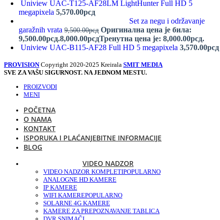
Uniview UAC-T125-AF28LM LightHunter Full HD 5
megapixela
5,570.00
рсд
Set za negu i održavanje
garažnih vrata
Оригинална цена је била:
9,500.00
рсд
9,500.00рсд.
8,000.00
рсд
Тренутна цена је: 8,000.00рсд.
Uniview UAC-B115-AF28 Full HD 5 megapixela
3,570.00
рсд
PROVISION
Copyright 2020-2025 Kreirala
SMIT MEDIA
SVE ZA VAŠU SIGURNOST. NA JEDNOM MESTU.
PROIZVODI
MENI
POČETNA
O NAMA
KONTAKT
ISPORUKA I PLAĆANJE
BITNE INFORMACIJE
BLOG
VIDEO NADZOR
VIDEO NADZOR KOMPLETI
POPULARNO
ANALOGNE HD KAMERE
IP KAMERE
WIFI KAMERE
POPULARNO
SOLARNE 4G KAMERE
KAMERE ZA PREPOZNAVANJE TABLICA
DVR SNIMAČI