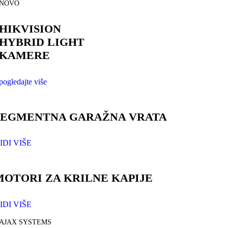
NOVO
HIKVISION
HYBRID LIGHT
KAMERE
pogledajte više
SEGMENTNA GARAŽNA VRATA
IDI VIŠE
MOTORI ZA KRILNE KAPIJE
IDI VIŠE
AJAX SYSTEMS