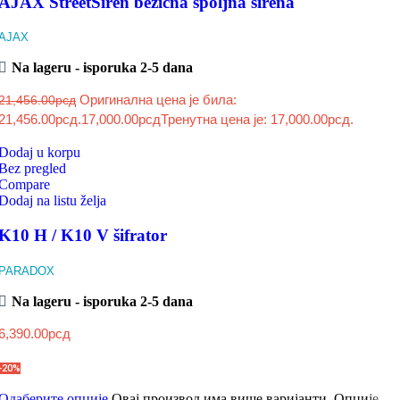
AJAX StreetSiren bežična spoljna sirena
AJAX
Na lageru - isporuka 2-5 dana
Оригинална цена је била:
21,456.00
рсд
21,456.00рсд.
17,000.00
рсд
Тренутна цена је: 17,000.00рсд.
Dodaj u korpu
Bez pregled
Compare
Dodaj na listu želja
K10 H / K10 V šifrator
PARADOX
Na lageru - isporuka 2-5 dana
6,390.00
рсд
-20%
Одаберите опције
Овај производ има више варијанти. Опције