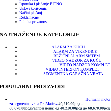
Isporuka i plaćanje
BITNO
Uslovi korišćenja
Načini plaćanja
Reklamacije
Politika privatnosti
NAJTRAŽENIJE KATEGORIJE
ALARM ZA KUĆU
ALARM ZA VIKENDICE
BEŽIČNI ALARM SISTEM
VIDEO NADZOR ZA KUĆU
VIDEO NADZOR KOMPLET
VIDEO INTERFON KOMPLET
SEGMENTNA GARAŽNA VRATA
POPULARNI PROIZVODI
Hörmann motor
za segmentna vrata ProMatic 4
40,210.00
рсд
–
68,670.00
рсд
Распон цена: од 40,210.00рсд до 68,670.00рсд