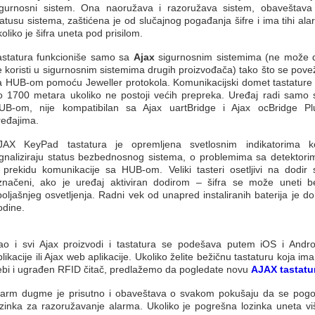
igurnosni sistem. Ona naoružava i razoružava sistem, obaveštava
tatusu sistema, zaštićena je od slučajnog pogađanja šifre i ima tihi ala
oliko je šifra uneta pod prisilom.
astatura funkcioniše samo sa
Ajax
sigurnosnim sistemima (ne može 
e koristi u sigurnosnim sistemima drugih proizvođača) tako što se pove
a HUB-om pomoću Jeweller protokola. Komunikacijski domet tastature 
o 1700 metara ukoliko ne postoji većih prepreka. Uređaj radi samo 
UB-om, nije kompatibilan sa Ajax uartBridge i Ajax ocBridge Pl
ređajima.
JAX KeyPad tastatura je opremljena svetlosnim indikatorima ko
ignaliziraju status bezbednosnog sistema, o problemima sa detektori
li prekidu komunikacije sa HUB-om. Veliki tasteri osetljivi na dodir 
značeni, ako je uređaj aktiviran dodirom – šifra se može uneti b
poljašnjeg osvetljenja. Radni vek od unapred instaliranih baterija je do
odine.
ao i svi Ajax proizvodi i tastatura se podešava putem iOS i Andro
likacije ili Ajax web aplikacije. Ukoliko želite bežičnu tastaturu koja im
ebi i ugrađen RFID čitač, predlažemo da pogledate novu
AJAX tastatu
larm dugme je prisutno i obaveštava o svakom pokušaju da se pogo
ozinka za razoružavanje alarma. Ukoliko je pogrešna lozinka uneta vi