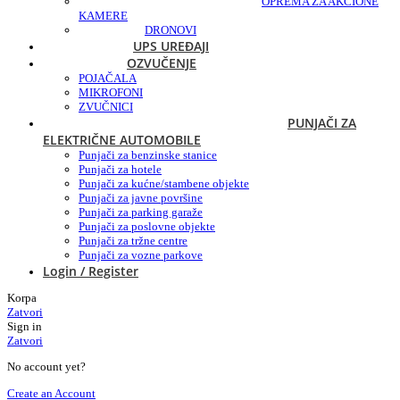
OPREMA ZA AKCIONE
KAMERE
DRONOVI
UPS UREĐAJI
OZVUČENJE
POJAČALA
MIKROFONI
ZVUČNICI
PUNJAČI ZA
ELEKTRIČNE AUTOMOBILE
Punjači za benzinske stanice
Punjači za hotele
Punjači za kućne/stambene objekte
Punjači za javne površine
Punjači za parking garaže
Punjači za poslovne objekte
Punjači za tržne centre
Punjači za vozne parkove
Login / Register
Korpa
Zatvori
Sign in
Zatvori
No account yet?
Create an Account