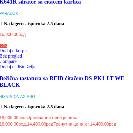
K641R šifrator sa čitačem kartica
PARADOX
Na lageru - isporuka 2-5 dana
16,900.00
рсд
-20%
Dodaj u korpu
Bez pregled
Compare
Dodaj na listu želja
Bežična tastatura sa RFID čitačem DS-PK1-LT-WE
BLACK
HIKVISION AX PRO
Na lageru - isporuka 2-5 dana
Оригинална цена је била:
18,000.00
рсд
18,000.00рсд.
14,400.00
рсд
Тренутна цена је: 14,400.00рсд.