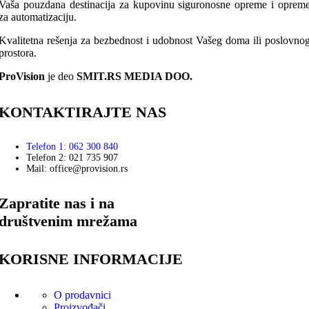
Vaša pouzdana destinacija za kupovinu siguronosne opreme i oprem
za automatizaciju.
Kvalitetna rešenja za bezbednost i udobnost Vašeg doma ili poslovno
prostora.
ProVision
je deo
SMIT.RS MEDIA DOO.
KONTAKTIRAJTE NAS
Telefon 1: 062 300 840
Telefon 2: 021 735 907
Mail: office@provision.rs
Zapratite nas i na
društvenim mrežama
KORISNE INFORMACIJE
O prodavnici
Proizvođači