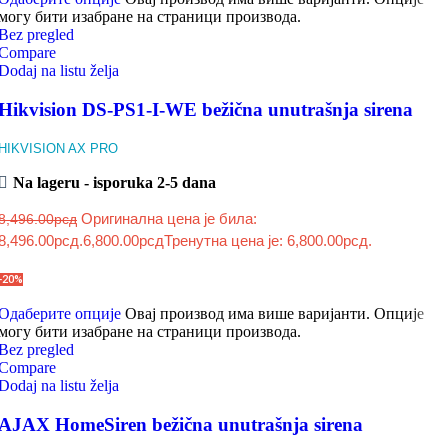
могу бити изабране на страници производа.
Bez pregled
Compare
Dodaj na listu želja
Hikvision DS-PS1-I-WE bežična unutrašnja sirena
HIKVISION AX PRO
Na lageru - isporuka 2-5 dana
Оригинална цена је била:
8,496.00
рсд
8,496.00рсд.
6,800.00
рсд
Тренутна цена је: 6,800.00рсд.
-20%
Одаберите опције
Овај производ има више варијанти. Опције
могу бити изабране на страници производа.
Bez pregled
Compare
Dodaj na listu želja
AJAX HomeSiren bežična unutrašnja sirena