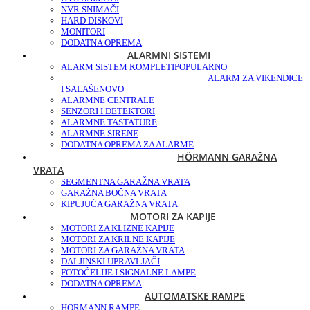
NVR SNIMAČI
HARD DISKOVI
MONITORI
DODATNA OPREMA
ALARMNI SISTEMI
ALARM SISTEM KOMPLETI
POPULARNO
ALARM ZA VIKENDICE
I SALAŠE
NOVO
ALARMNE CENTRALE
SENZORI I DETEKTORI
ALARMNE TASTATURE
ALARMNE SIRENE
DODATNA OPREMA ZA ALARME
HÖRMANN GARAŽNA
VRATA
SEGMENTNA GARAŽNA VRATA
GARAŽNA BOČNA VRATA
KIPUJUĆA GARAŽNA VRATA
MOTORI ZA KAPIJE
MOTORI ZA KLIZNE KAPIJE
MOTORI ZA KRILNE KAPIJE
MOTORI ZA GARAŽNA VRATA
DALJINSKI UPRAVLJAČI
FOTOĆELIJE I SIGNALNE LAMPE
DODATNA OPREMA
AUTOMATSKE RAMPE
HORMANN RAMPE