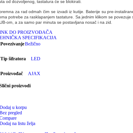
uta od dozvoljenog, tastatura će se blokirati.
premna za rad odmah čim se izvadi iz kutije. Baterije su pre-instalirane
ema potrebe za rasklapanjem tastature. Sa jednim klikom se povezuje 
UB-om, a za samo par minuta se postavljana nosač i na zid.
INK DO PROIZVOĐAČA
EHNIČKA SPECIFIKACIJA
Povezivanje
Bežično
Tip šifratora
LED
Proizvođač
AJAX
Slični proizvodi
Dodaj u korpu
Bez pregled
Compare
Dodaj na listu želja