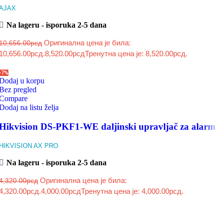
AJAX
Na lageru - isporuka 2-5 dana
Оригинална цена је била:
10,656.00
рсд
10,656.00рсд.
8,520.00
рсд
Тренутна цена је: 8,520.00рсд.
-7%
Dodaj u korpu
Bez pregled
Compare
Dodaj na listu želja
Hikvision DS-PKF1-WE daljinski upravljač za alarm
HIKVISION AX PRO
Na lageru - isporuka 2-5 dana
Оригинална цена је била:
4,320.00
рсд
4,320.00рсд.
4,000.00
рсд
Тренутна цена је: 4,000.00рсд.