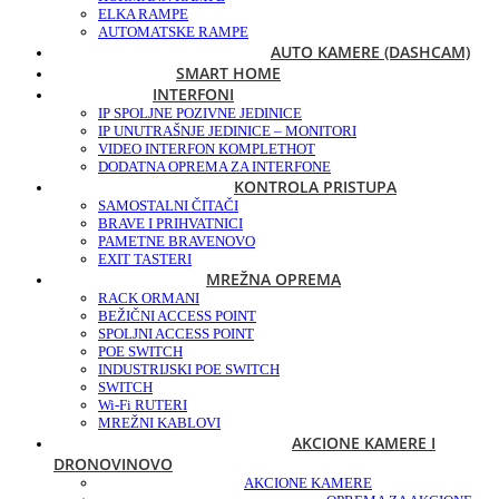
ELKA RAMPE
AUTOMATSKE RAMPE
AUTO KAMERE (DASHCAM)
SMART HOME
INTERFONI
IP SPOLJNE POZIVNE JEDINICE
IP UNUTRAŠNJE JEDINICE – MONITORI
VIDEO INTERFON KOMPLET
HOT
DODATNA OPREMA ZA INTERFONE
KONTROLA PRISTUPA
SAMOSTALNI ČITAČI
BRAVE I PRIHVATNICI
PAMETNE BRAVE
NOVO
EXIT TASTERI
MREŽNA OPREMA
RACK ORMANI
BEŽIČNI ACCESS POINT
SPOLJNI ACCESS POINT
POE SWITCH
INDUSTRIJSKI POE SWITCH
SWITCH
Wi-Fi RUTERI
MREŽNI KABLOVI
AKCIONE KAMERE I
DRONOVI
NOVO
AKCIONE KAMERE