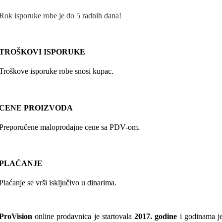
Rok isporuke robe je do 5 radnih dana!
TROŠKOVI ISPORUKE
Troškove isporuke robe snosi kupac.
CENE PROIZVODA
Preporučene maloprodajne cene sa PDV-om.
PLAĆANJE
Plaćanje se vrši isključivo u dinarima.
ProVision
online prodavnica je startovala
2017. godine
i godinama j