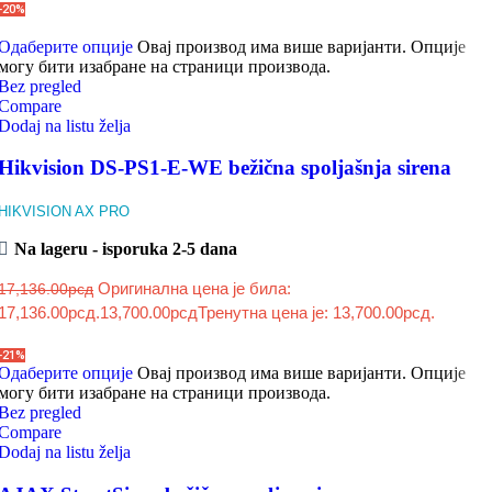
-20%
Одаберите опције
Овај производ има више варијанти. Опције
могу бити изабране на страници производа.
Bez pregled
Compare
Dodaj na listu želja
Hikvision DS-PS1-E-WE bežična spoljašnja sirena
HIKVISION AX PRO
Na lageru - isporuka 2-5 dana
Оригинална цена је била:
17,136.00
рсд
17,136.00рсд.
13,700.00
рсд
Тренутна цена је: 13,700.00рсд.
-21%
Одаберите опције
Овај производ има више варијанти. Опције
могу бити изабране на страници производа.
Bez pregled
Compare
Dodaj na listu želja