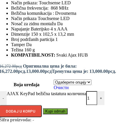
Način prikaza: Touchsense LED
Bežična frekvencija: 868 MHz
Bežična komunikacija : Dvosmerna
Način prikaza Touchsense LED
Nosač za zidnu montažu Da
Napajanje Baterijsko 4 x AAA
Dimenzije 150 x 102,5 x 13,2 mm
Broj podržanih particija 1
Tamper Da
Težina 160 g
KOMPATIBILNOST:
Svaki Ajax HUB
Оригинална цена је била:
16,272.00
рсд
16,272.00рсд.
13,000.00
рсд
Тренутна цена је: 13,000.00рсд.
Boja uređaja
Очисти
AJAX KeyPad bežična tastatura количина
-
+
DODAJ U KORPU
Kupi odmah
Šifra proizvoda:
-