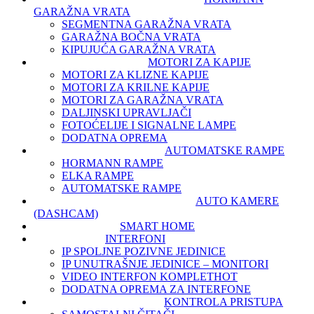
GARAŽNA VRATA
SEGMENTNA GARAŽNA VRATA
GARAŽNA BOČNA VRATA
KIPUJUĆA GARAŽNA VRATA
MOTORI ZA KAPIJE
MOTORI ZA KLIZNE KAPIJE
MOTORI ZA KRILNE KAPIJE
MOTORI ZA GARAŽNA VRATA
DALJINSKI UPRAVLJAČI
FOTOĆELIJE I SIGNALNE LAMPE
DODATNA OPREMA
AUTOMATSKE RAMPE
HORMANN RAMPE
ELKA RAMPE
AUTOMATSKE RAMPE
AUTO KAMERE
(DASHCAM)
SMART HOME
INTERFONI
IP SPOLJNE POZIVNE JEDINICE
IP UNUTRAŠNJE JEDINICE – MONITORI
VIDEO INTERFON KOMPLET
HOT
DODATNA OPREMA ZA INTERFONE
KONTROLA PRISTUPA