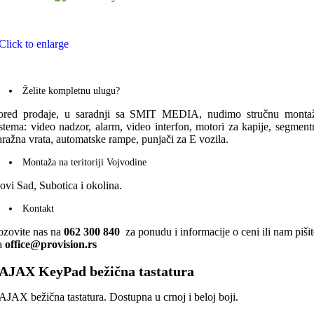
Click to enlarge
Želite kompletnu ulugu?
ored prodaje, u saradnji sa SMIT MEDIA, nudimo stručnu monta
istema: video nadzor, alarm, video interfon, motori za kapije, segment
aražna vrata, automatske rampe, punjači za E vozila.
Montaža na teritoriji Vojvodine
ovi Sad, Subotica i okolina.
Kontakt
ozovite nas na
062 300 840
za ponudu i informacije o ceni ili nam pišit
a
office@provision.rs
AJAX KeyPad bežična tastatura
AJAX bežična tastatura. Dostupna u crnoj i beloj boji.