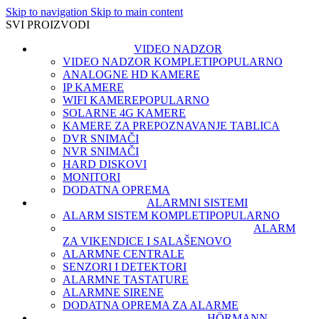
Skip to navigation
Skip to main content
SVI PROIZVODI
VIDEO NADZOR
VIDEO NADZOR KOMPLETI
POPULARNO
ANALOGNE HD KAMERE
IP KAMERE
WIFI KAMERE
POPULARNO
SOLARNE 4G KAMERE
KAMERE ZA PREPOZNAVANJE TABLICA
DVR SNIMAČI
NVR SNIMAČI
HARD DISKOVI
MONITORI
DODATNA OPREMA
ALARMNI SISTEMI
ALARM SISTEM KOMPLETI
POPULARNO
ALARM
ZA VIKENDICE I SALAŠE
NOVO
ALARMNE CENTRALE
SENZORI I DETEKTORI
ALARMNE TASTATURE
ALARMNE SIRENE
DODATNA OPREMA ZA ALARME
HÖRMANN