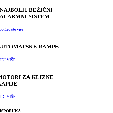
NAJBOLJI BEŽIČNI
ALARMNI SISTEM
pogledajte više
AUTOMATSKE RAMPE
IDI VIŠE
MOTORI ZA KLIZNE
KAPIJE
IDI VIŠE
ISPORUKA