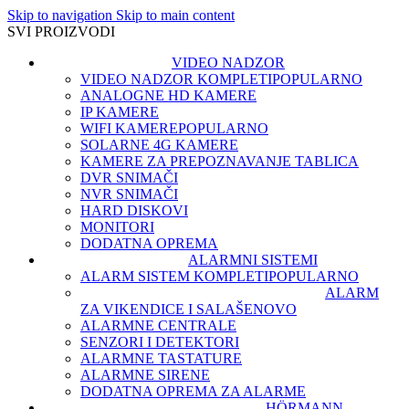
Skip to navigation
Skip to main content
SVI PROIZVODI
VIDEO NADZOR
VIDEO NADZOR KOMPLETI
POPULARNO
ANALOGNE HD KAMERE
IP KAMERE
WIFI KAMERE
POPULARNO
SOLARNE 4G KAMERE
KAMERE ZA PREPOZNAVANJE TABLICA
DVR SNIMAČI
NVR SNIMAČI
HARD DISKOVI
MONITORI
DODATNA OPREMA
ALARMNI SISTEMI
ALARM SISTEM KOMPLETI
POPULARNO
ALARM
ZA VIKENDICE I SALAŠE
NOVO
ALARMNE CENTRALE
SENZORI I DETEKTORI
ALARMNE TASTATURE
ALARMNE SIRENE
DODATNA OPREMA ZA ALARME
HÖRMANN