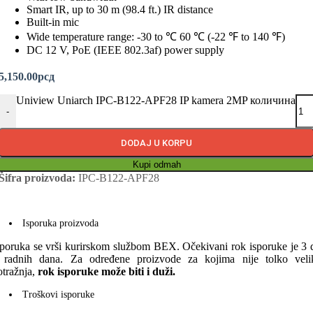
Smart IR, up to 30 m (98.4 ft.) IR distance
Built-in mic
Wide temperature range: -30 to ℃ 60 ℃ (-22 ℉ to 140 ℉)
DC 12 V, PoE (IEEE 802.3af) power supply
5,150.00
рсд
Uniview Uniarch IPC-B122-APF28 IP kamera 2MP количина
-
DODAJ U KORPU
Kupi odmah
Šifra proizvoda:
IPC-B122-APF28
Isporuka proizvoda
sporuka se vrši kurirskom službom BEX. Očekivani rok isporuke je 3 
 radnih dana. Za određene proizvode za kojima nije tolko veli
otražnja,
rok isporuke može biti i duži.
Troškovi isporuke