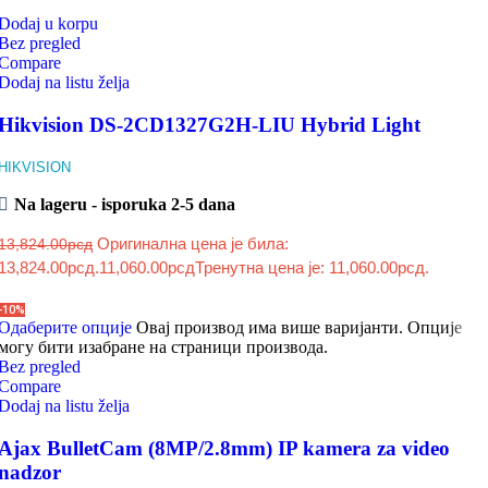
Dodaj u korpu
Bez pregled
Compare
Dodaj na listu želja
Hikvision DS-2CD1327G2H-LIU Hybrid Light
HIKVISION
Na lageru - isporuka 2-5 dana
Оригинална цена је била:
13,824.00
рсд
13,824.00рсд.
11,060.00
рсд
Тренутна цена је: 11,060.00рсд.
-10%
Одаберите опције
Овај производ има више варијанти. Опције
могу бити изабране на страници производа.
Bez pregled
Compare
Dodaj na listu želja
Ajax BulletCam (8MP/2.8mm) IP kamera za video
nadzor