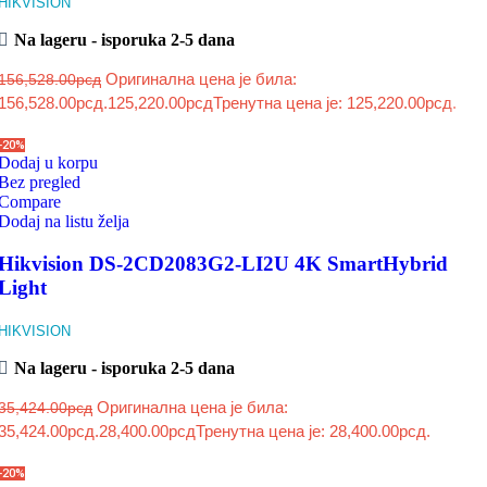
HIKVISION
Na lageru - isporuka 2-5 dana
Оригинална цена је била:
156,528.00
рсд
156,528.00рсд.
125,220.00
рсд
Тренутна цена је: 125,220.00рсд.
-20%
Dodaj u korpu
Bez pregled
Compare
Dodaj na listu želja
Hikvision DS-2CD2083G2-LI2U 4K SmartHybrid
Light
HIKVISION
Na lageru - isporuka 2-5 dana
Оригинална цена је била:
35,424.00
рсд
35,424.00рсд.
28,400.00
рсд
Тренутна цена је: 28,400.00рсд.
-20%