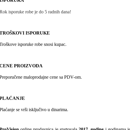
ISPORUKA
Rok isporuke robe je do 5 radnih dana!
TROŠKOVI ISPORUKE
Troškove isporuke robe snosi kupac.
CENE PROIZVODA
Preporučene maloprodajne cene sa PDV-om.
PLAĆANJE
Plaćanje se vrši isključivo u dinarima.
ProVision
online prodavnica je startovala
2017. godine
i godinama j