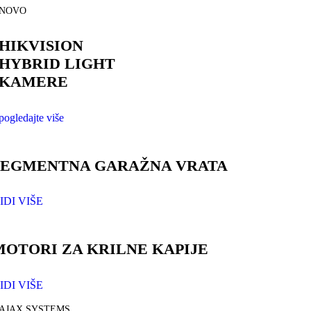
NOVO
HIKVISION
HYBRID LIGHT
KAMERE
pogledajte više
SEGMENTNA GARAŽNA VRATA
IDI VIŠE
MOTORI ZA KRILNE KAPIJE
IDI VIŠE
AJAX SYSTEMS