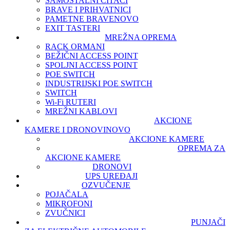
SAMOSTALNI ČITAČI
BRAVE I PRIHVATNICI
PAMETNE BRAVE
NOVO
EXIT TASTERI
MREŽNA OPREMA
RACK ORMANI
BEŽIČNI ACCESS POINT
SPOLJNI ACCESS POINT
POE SWITCH
INDUSTRIJSKI POE SWITCH
SWITCH
Wi-Fi RUTERI
MREŽNI KABLOVI
AKCIONE
KAMERE I DRONOVI
NOVO
AKCIONE KAMERE
OPREMA ZA
AKCIONE KAMERE
DRONOVI
UPS UREĐAJI
OZVUČENJE
POJAČALA
MIKROFONI
ZVUČNICI
PUNJAČI