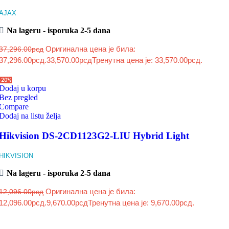
AJAX
Na lageru - isporuka 2-5 dana
Оригинална цена је била:
37,296.00
рсд
37,296.00рсд.
33,570.00
рсд
Тренутна цена је: 33,570.00рсд.
-20%
Dodaj u korpu
Bez pregled
Compare
Dodaj na listu želja
Hikvision DS-2CD1123G2-LIU Hybrid Light
HIKVISION
Na lageru - isporuka 2-5 dana
Оригинална цена је била:
12,096.00
рсд
12,096.00рсд.
9,670.00
рсд
Тренутна цена је: 9,670.00рсд.