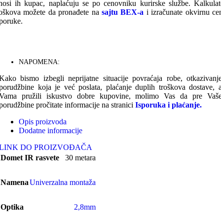
nosi ih kupac, naplaćuju se po cenovniku kurirske službe. Kalkulat
roškova možete da pronađete na
sajtu BEX-a
i izračunate okvirnu ce
sporuke.
NAPOMENA:
Kako bismo izbegli neprijatne situacije povraćaja robe, otkazivanj
porudžbine koja je već poslata, plaćanje duplih troškova dostave, 
Vama pružili iskustvo dobre kupovine, molimo Vas da pre Vaš
porudžbine pročitate informacije na stranici
Isporuka i plaćanje.
Opis proizvoda
Dodatne informacije
LINK DO PROIZVOĐAČA
Domet IR rasvete
30 metara
Namena
Univerzalna montaža
Optika
2,8mm