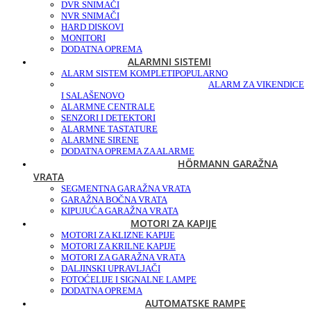
DVR SNIMAČI
NVR SNIMAČI
HARD DISKOVI
MONITORI
DODATNA OPREMA
ALARMNI SISTEMI
ALARM SISTEM KOMPLETI
POPULARNO
ALARM ZA VIKENDICE
I SALAŠE
NOVO
ALARMNE CENTRALE
SENZORI I DETEKTORI
ALARMNE TASTATURE
ALARMNE SIRENE
DODATNA OPREMA ZA ALARME
HÖRMANN GARAŽNA
VRATA
SEGMENTNA GARAŽNA VRATA
GARAŽNA BOČNA VRATA
KIPUJUĆA GARAŽNA VRATA
MOTORI ZA KAPIJE
MOTORI ZA KLIZNE KAPIJE
MOTORI ZA KRILNE KAPIJE
MOTORI ZA GARAŽNA VRATA
DALJINSKI UPRAVLJAČI
FOTOĆELIJE I SIGNALNE LAMPE
DODATNA OPREMA
AUTOMATSKE RAMPE