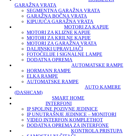
GARAŽNA VRATA
SEGMENTNA GARAŽNA VRATA
GARAŽNA BOČNA VRATA
KIPUJUĆA GARAŽNA VRATA
MOTORI ZA KAPIJE
MOTORI ZA KLIZNE KAPIJE
MOTORI ZA KRILNE KAPIJE
MOTORI ZA GARAŽNA VRATA
DALJINSKI UPRAVLJAČI
FOTOĆELIJE I SIGNALNE LAMPE
DODATNA OPREMA
AUTOMATSKE RAMPE
HORMANN RAMPE
ELKA RAMPE
AUTOMATSKE RAMPE
AUTO KAMERE
(DASHCAM)
SMART HOME
INTERFONI
IP SPOLJNE POZIVNE JEDINICE
IP UNUTRAŠNJE JEDINICE – MONITORI
VIDEO INTERFON KOMPLET
HOT
DODATNA OPREMA ZA INTERFONE
KONTROLA PRISTUPA