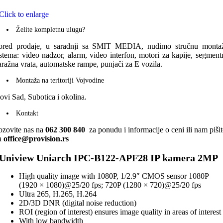
Click to enlarge
Želite kompletnu ulugu?
ored prodaje, u saradnji sa SMIT MEDIA, nudimo stručnu monta
istema: video nadzor, alarm, video interfon, motori za kapije, segment
aražna vrata, automatske rampe, punjači za E vozila.
Montaža na teritoriji Vojvodine
ovi Sad, Subotica i okolina.
Kontakt
ozovite nas na
062 300 840
za ponudu i informacije o ceni ili nam pišit
a
office@provision.rs
Uniview Uniarch IPC-B122-APF28 IP kamera 2MP
High quality image with 1080P, 1/2.9″ CMOS sensor 1080P
(1920 × 1080)@25/20 fps; 720P (1280 × 720)@25/20 fps
Ultra 265, H.265, H.264
2D/3D DNR (digital noise reduction)
ROI (region of interest) ensures image quality in areas of interest
With low bandwidth