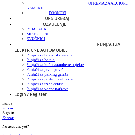
OPREMA ZA AKCIONE
KAMERE
DRONOVI
UPS UREĐAJI
OZVUČENJE
POJAČALA
MIKROFONI
ZVUČNICI
PUNJAČI ZA
ELEKTRIČNE AUTOMOBILE
Punjači za benzinske stanice
Punjači za hotele
Punjači za kućne/stambene objekte
Punjači za javne površine
Punjači za parking garaže
Punjači za poslovne objekte
Punjači za tržne centre
Punjači za vozne parkove
Login / Register
Korpa
Zatvori
Sign in
Zatvori
No account yet?