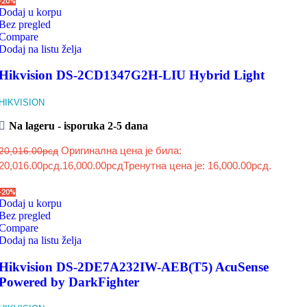
-20%
Dodaj u korpu
Bez pregled
Compare
Dodaj na listu želja
Hikvision DS-2CD1347G2H-LIU Hybrid Light
HIKVISION
Na lageru - isporuka 2-5 dana
Оригинална цена је била:
20,016.00
рсд
20,016.00рсд.
16,000.00
рсд
Тренутна цена је: 16,000.00рсд.
-20%
Dodaj u korpu
Bez pregled
Compare
Dodaj na listu želja
Hikvision DS-2DE7A232IW-AEB(T5) AcuSense
Powered by DarkFighter