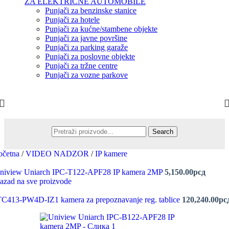
ZA ELEKTRIČNE AUTOMOBILE
Punjači za benzinske stanice
Punjači za hotele
Punjači za kućne/stambene objekte
Punjači za javne površine
Punjači za parking garaže
Punjači za poslovne objekte
Punjači za tržne centre
Punjači za vozne parkove
Search
očetna
/
VIDEO NADZOR
/
IP kamere
niview Uniarch IPC-T122-APF28 IP kamera 2MP
5,150.00
рсд
azad na sve proizvode
TC413-PW4D-IZ1 kamera za prepoznavanje reg. tablice
120,240.00
рс