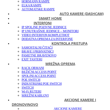
HORMANN RAMPE
ELKA RAMPE
AUTOMATSKE RAMPE
AUTO KAMERE (DASHCAM)
SMART HOME
INTERFONI
IP SPOLJNE POZIVNE JEDINICE
IP UNUTRAŠNJE JEDINICE – MONITORI
VIDEO INTERFON KOMPLET
HOT
DODATNA OPREMA ZA INTERFONE
KONTROLA PRISTUPA
SAMOSTALNI ČITAČI
BRAVE I PRIHVATNICI
PAMETNE BRAVE
NOVO
EXIT TASTERI
MREŽNA OPREMA
RACK ORMANI
BEŽIČNI ACCESS POINT
SPOLJNI ACCESS POINT
POE SWITCH
INDUSTRIJSKI POE SWITCH
SWITCH
Wi-Fi RUTERI
MREŽNI KABLOVI
AKCIONE KAMERE I
DRONOVI
NOVO
AKCIONE KAMERE