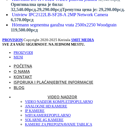
Оригинална цена је била:
32,540.00рсд.
29,290.00
рсд
Тренутна цена је: 29,290.00рсд.
Uniview IPC2122LB-SF28-A 2MP Network Camera
6,570.00
рсд
Hörmann segmentna garažna vrata 2500x2250 Woodgrain
119,500.00
рсд
PROVISION
Copyright 2020-2025 Kreirala
SMIT MEDIA
SVE ZA VAŠU SIGURNOST. NA JEDNOM MESTU.
PROIZVODI
MENI
POČETNA
O NAMA
KONTAKT
ISPORUKA I PLAĆANJE
BITNE INFORMACIJE
BLOG
VIDEO NADZOR
VIDEO NADZOR KOMPLETI
POPULARNO
ANALOGNE HD KAMERE
IP KAMERE
WIFI KAMERE
POPULARNO
SOLARNE 4G KAMERE
KAMERE ZA PREPOZNAVANJE TABLICA