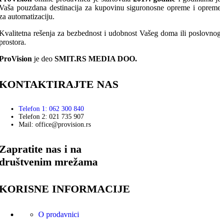
Vaša pouzdana destinacija za kupovinu siguronosne opreme i oprem
za automatizaciju.
Kvalitetna rešenja za bezbednost i udobnost Vašeg doma ili poslovno
prostora.
ProVision
je deo
SMIT.RS MEDIA DOO.
KONTAKTIRAJTE NAS
Telefon 1: 062 300 840
Telefon 2: 021 735 907
Mail: office@provision.rs
Zapratite nas i na
društvenim mrežama
KORISNE INFORMACIJE
O prodavnici