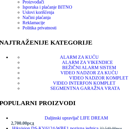
Proizvođači
Isporuka i plaćanje
BITNO
Uslovi korišćenja
Načini plaćanja
Reklamacije
Politika privatnosti
NAJTRAŽENIJE KATEGORIJE
ALARM ZA KUĆU
ALARM ZA VIKENDICE
BEŽIČNI ALARM SISTEM
VIDEO NADZOR ZA KUĆU
VIDEO NADZOR KOMPLET
VIDEO INTERFON KOMPLET
SEGMENTNA GARAŽNA VRATA
POPULARNI PROIZVODI
Daljinski upravljač LIFE DREAM
2,700.00
рсд
Hikvision DS-KV6124-WBE1 pozivna jednica
32,540.00
рсд