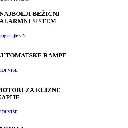
NAJBOLJI BEŽIČNI
ALARMNI SISTEM
pogledajte više
AUTOMATSKE RAMPE
IDI VIŠE
MOTORI ZA KLIZNE
KAPIJE
IDI VIŠE