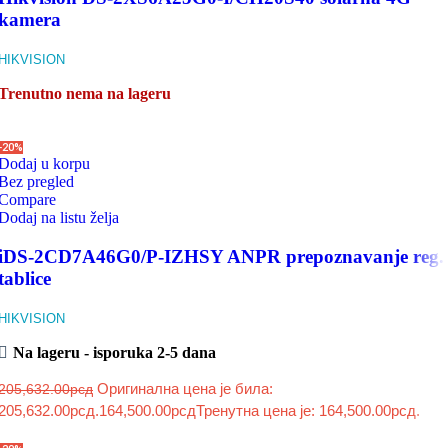
kamera
HIKVISION
Trenutno nema na lageru
-20%
Dodaj u korpu
Bez pregled
Compare
Dodaj na listu želja
iDS-2CD7A46G0/P-IZHSY ANPR prepoznavanje reg.
tablice
HIKVISION
Na lageru - isporuka 2-5 dana
Оригинална цена је била:
205,632.00
рсд
205,632.00рсд.
164,500.00
рсд
Тренутна цена је: 164,500.00рсд.