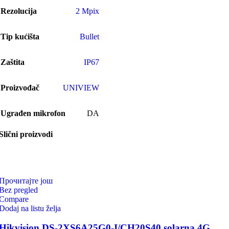
Rezolucija
2 Mpix
Tip kućišta
Bullet
Zaštita
IP67
Proizvođač
UNIVIEW
Ugrađen mikrofon
DA
Slični proizvodi
Прочитајте још
Bez pregled
Compare
Dodaj na listu želja
Hikvision DS-2XS6A25G0-I/CH20S40 solarna 4G