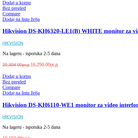
Dodaj u korpu
Bez pregled
Compare
Dodaj na listu želja
Hikvision DS-KH6320-LE1(B) WHITE monitor za vid
HIKVISION
Na lageru - isporuka 2-5 dana
16,250.00
рсд
20,304.00
рсд
Dodaj u korpu
Bez pregled
Compare
Dodaj na listu želja
Hikvision DS-KH6110-WE1 monitor za video interfo
HIKVISION
Na lageru - isporuka 2-5 dana