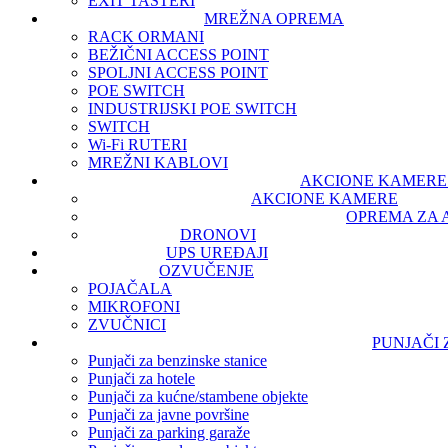
EXIT TASTERI
MREŽNA OPREMA
RACK ORMANI
BEŽIČNI ACCESS POINT
SPOLJNI ACCESS POINT
POE SWITCH
INDUSTRIJSKI POE SWITCH
SWITCH
Wi-Fi RUTERI
MREŽNI KABLOVI
AKCIONE KAMERE 
AKCIONE KAMERE
OPREMA ZA 
DRONOVI
UPS UREĐAJI
OZVUČENJE
POJAČALA
MIKROFONI
ZVUČNICI
PUNJAČI
Punjači za benzinske stanice
Punjači za hotele
Punjači za kućne/stambene objekte
Punjači za javne površine
Punjači za parking garaže