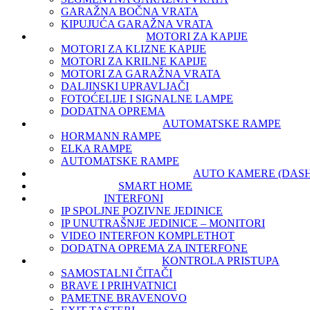
GARAŽNA BOČNA VRATA
KIPUJUĆA GARAŽNA VRATA
MOTORI ZA KAPIJE
MOTORI ZA KLIZNE KAPIJE
MOTORI ZA KRILNE KAPIJE
MOTORI ZA GARAŽNA VRATA
DALJINSKI UPRAVLJAČI
FOTOĆELIJE I SIGNALNE LAMPE
DODATNA OPREMA
AUTOMATSKE RAMPE
HORMANN RAMPE
ELKA RAMPE
AUTOMATSKE RAMPE
AUTO KAMERE (DAS
SMART HOME
INTERFONI
IP SPOLJNE POZIVNE JEDINICE
IP UNUTRAŠNJE JEDINICE – MONITORI
VIDEO INTERFON KOMPLET
HOT
DODATNA OPREMA ZA INTERFONE
KONTROLA PRISTUPA
SAMOSTALNI ČITAČI
BRAVE I PRIHVATNICI
PAMETNE BRAVE
NOVO