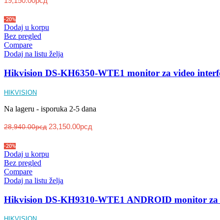
19,150.00
рсд
-20%
Dodaj u korpu
Bez pregled
Compare
Dodaj na listu želja
Hikvision DS-KH6350-WTE1 monitor za video inter
HIKVISION
Na lageru - isporuka 2-5 dana
23,150.00
рсд
28,940.00
рсд
-20%
Dodaj u korpu
Bez pregled
Compare
Dodaj na listu želja
Hikvision DS-KH9310-WTE1 ANDROID monitor za v
HIKVISION