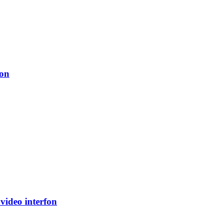
fon
ideo interfon