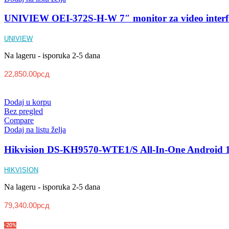
UNIVIEW OEI-372S-H-W 7″ monitor za video inter
UNIVIEW
Na lageru - isporuka 2-5 dana
22,850.00
рсд
Dodaj u korpu
Bez pregled
Compare
Dodaj na listu želja
Hikvision DS-KH9570-WTE1/S All-In-One Android 10
HIKVISION
Na lageru - isporuka 2-5 dana
79,340.00
рсд
-20%