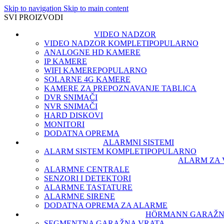
Skip to navigation
Skip to main content
SVI PROIZVODI
VIDEO NADZOR
VIDEO NADZOR KOMPLETI
POPULARNO
ANALOGNE HD KAMERE
IP KAMERE
WIFI KAMERE
POPULARNO
SOLARNE 4G KAMERE
KAMERE ZA PREPOZNAVANJE TABLICA
DVR SNIMAČI
NVR SNIMAČI
HARD DISKOVI
MONITORI
DODATNA OPREMA
ALARMNI SISTEMI
ALARM SISTEM KOMPLETI
POPULARNO
ALARM ZA 
ALARMNE CENTRALE
SENZORI I DETEKTORI
ALARMNE TASTATURE
ALARMNE SIRENE
DODATNA OPREMA ZA ALARME
HÖRMANN GARAŽN
SEGMENTNA GARAŽNA VRATA