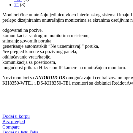
7"
(8)
Monitori čine unutrašnju jedinicu video interfonskog sistema i imaju 
prelepo dizajniranim unutrašnjim monitorima sa ekranima osetljivim n
odgovarati na pozive,
komunikacija sa drugim monitorima u sistemu,
snimanje govornih poruka,
generisanje automatskih “Ne uznemiravaj!” poruka,
live
pregled kamere sa pozivnog panela,
otključavanje vrata/kapije,
komunikacija sa posetiocem,
mogućnost prikaza Hikvision IP kamere na unutrašnjem monitoru.
Novi monitori sa
ANDROID OS
omogućavaju i centralizovano upravl
KH8350-WTE1 i DS-KH8350-TE1 monitori su dobitnici Reddot Award 
Dodaj u korpu
Bez pregled
Compare
Dodaj na listu želja