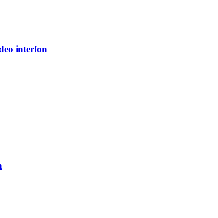
eo interfon
n