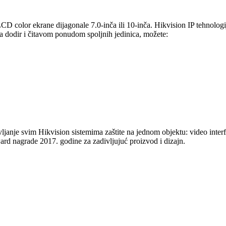
LCD color ekrane dijagonale 7.0-inča ili 10-inča. Hikvision IP tehnolog
a dodir i čitavom ponudom spoljnih jedinica, možete:
janje svim Hikvision sistemima zaštite na jednom objektu: video interf
nagrade 2017. godine za zadivljujuć proizvod i dizajn.