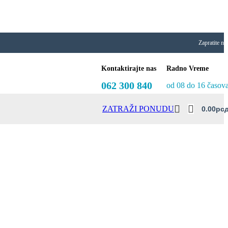
Zapratite na
Kontaktirajte nas
Radno Vreme
062 300 840
od 08 do 16 časov
ZATRAŽI PONUDU
0.00
Рс