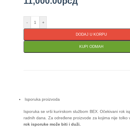
11,000.00
рсд
-
+
DODAJ U KORPU
KUPI ODMAH
Isporuka proizvoda
Isporuka se vrši kurirskom službom BEX. Očekivani rok is
radnih dana. Za određene proizvode za kojima nije tolko v
rok isporuke može biti i duži.