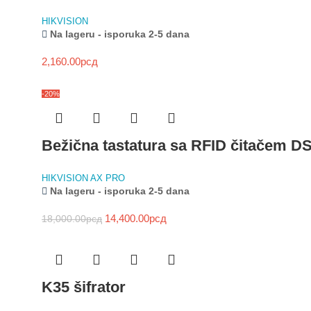
HIKVISION
Na lageru - isporuka 2-5 dana
2,160.00
рсд
-20%
Bežična tastatura sa RFID čitačem
HIKVISION AX PRO
Na lageru - isporuka 2-5 dana
14,400.00
рсд
18,000.00
рсд
K35 šifrator