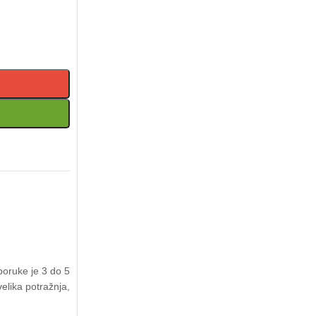
poruke je 3 do 5
elika potražnja,