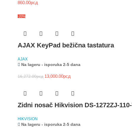
860.00
рсд
-20%
AJAX KeyPad bežična tastatura
AJAX
Na lageru - isporuka 2-5 dana
13,000.00
рсд
16,272.00
рсд
Zidni nosač Hikvision DS-1272ZJ-110
HIKVISION
Na lageru - isporuka 2-5 dana