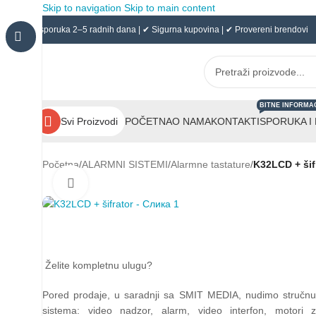
Skip to navigation
Skip to main content
✔ Isporuka 2–5 radnih dana | ✔ Sigurna kupovina | ✔ Provereni brendovi
BITNE INFORMA
POČETNA
O NAMA
KONTAKT
ISPORUKA I
Svi Proizvodi
Početna
/
ALARMNI SISTEMI
/
Alarmne tastature
/
K32LCD + šif
Click to enlarge
Želite kompletnu ulugu?
Pored prodaje, u saradnji sa SMIT MEDIA, nudimo stručn
sistema: video nadzor, alarm, video interfon, motori z