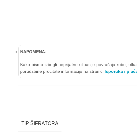
NAPOMENA:
Kako bismo izbegli neprijatne situacije povraćaja robe, ot
porudžbine pročitate informacije na stranici
Isporuka i plać
TIP ŠIFRATORA