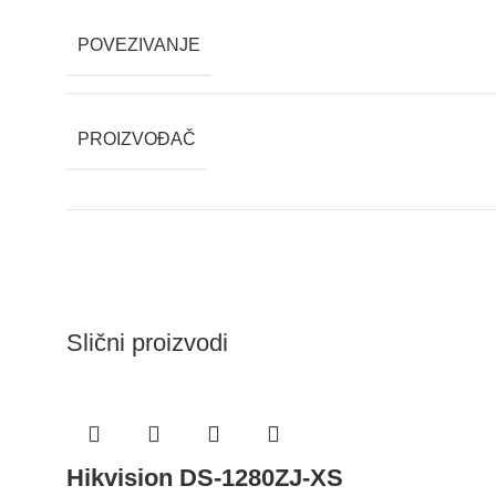
POVEZIVANJE
PROIZVOĐAČ
Slični proizvodi
Hikvision DS-1280ZJ-XS