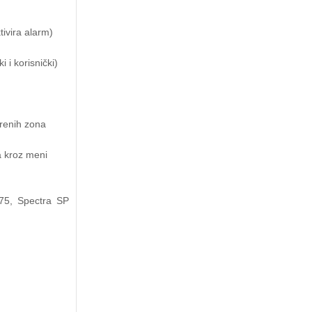
ivira alarm)
 i korisnički)
renih zona
a kroz meni
75, Spectra SP