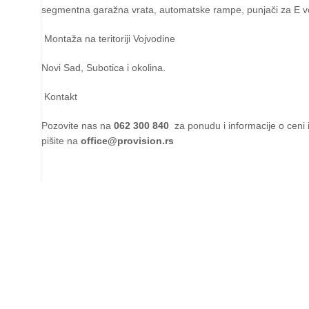
segmentna garažna vrata, automatske rampe, punjači za E v
Montaža na teritoriji Vojvodine
Novi Sad, Subotica i okolina.
Kontakt
Pozovite nas na
062 300 840
za ponudu i informacije o ceni 
pišite na
office@provision.rs