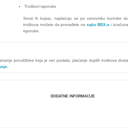
Troškovi isporuke
Snosi ih kupac, naplaćuju se po cenovniku kurirske slu
troškova možete da pronađete na
sajtu BEX-a
i izračun
isporuke.
kazivanje porudžbine koja je već poslata, plaćanje duplih troškova do
anje.
DODATNE INFORMACIJE