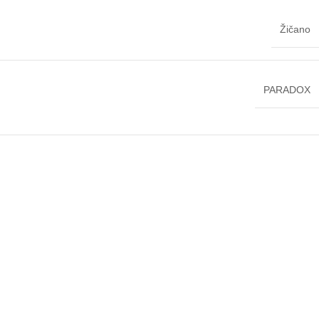
Žičano
PARADOX