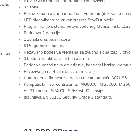
Plavi LCD ekran sa programabilnim nazivima
ozila.
32 zone
Prikaz zona u alarmu u realnom vremenu (dok se ne deakt
LED
dioda/ikona za prikaz statusa StayD funkcije
Programiranje sistema putem vođenog Menija (instalaterski
Podržava 2 particije
1 zonski ulaz na šifratoru
8 Programskih tastera
Nezavisno podesiva vremena za zvučnu signalizaciju otvo
ili nam
3 tastera za aktivaciju hitnih alarma
Podesivo pozadinsko osvetljenje, kontrast i brzina kretanj
Povezivanje na 4-žilni bus za proširenje
Unapređenje fimrware-a na licu mesta pomoću 307USB
Kompatibilan sa centralama: MG5000, MG5050, MG50
V2.31 i novije, SP4000, SP65 v4.90 i novije.
Ispunjava EN 50131 Security Grade 2 standard.