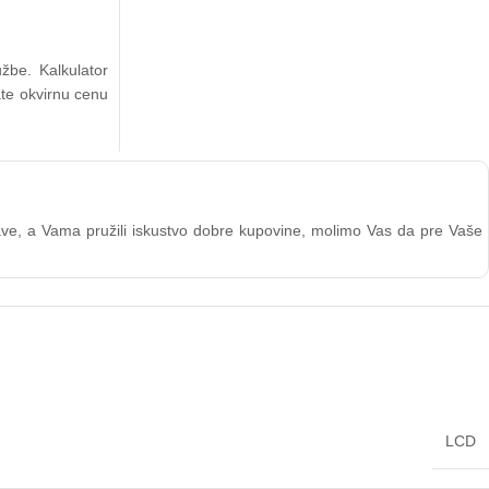
žbe. Kalkulator
ate okvirnu cenu
stave, a Vama pružili iskustvo dobre kupovine, molimo Vas da pre Vaše
LCD