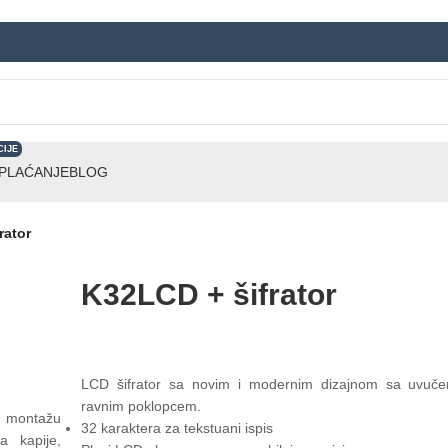
CIJE
 PLAĆANJE
BLOG
rator
K32LCD + šifrator
LCD šifrator sa novim i modernim dizajnom sa uvučen
ravnim poklopcem.
u montažu
32 karaktera za tekstuani ispis
a kapije,