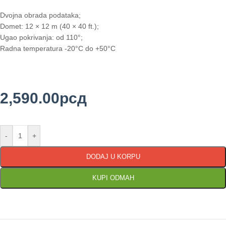
Dvojna obrada podataka;
Domet: 12 × 12 m (40 × 40 ft.);
Ugao pokrivanja: od 110°;
Radna temperatura -20°C do +50°C
2,590.00
рсд
-
+
DODAJ U KORPU
KUPI ODMAH