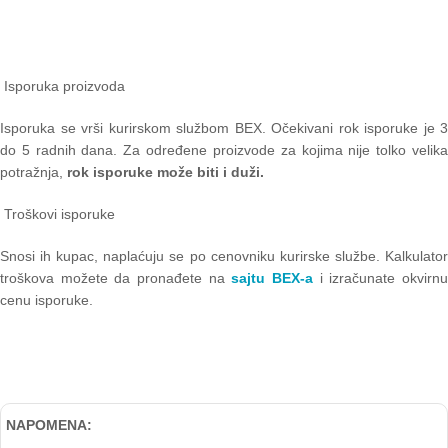
Isporuka proizvoda
Isporuka se vrši kurirskom službom BEX. Očekivani rok isporuke je 3
do 5 radnih dana. Za određene proizvode za kojima nije tolko velika
potražnja,
rok isporuke može biti i duži.
Troškovi isporuke
Snosi ih kupac, naplaćuju se po cenovniku kurirske službe. Kalkulator
troškova možete da pronađete na
sajtu BEX-a
i izračunate okvirn
cenu isporuke.
NAPOMENA: