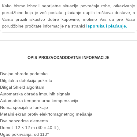
Kako bismo izbegli neprijatne situacije povraćaja robe, otkazivanje
porudžbine koja je već poslata, plaćanje duplih troškova dostave, a
Vama pružili iskustvo dobre kupovine, molimo Vas da pre Vaše
porudžbine pročitate informacije na stranici
Isporuka i plaćanje.
OPIS PROIZVODA
DODATNE INFORMACIJE
Dvojna obrada podataka
Ditgitalna detekcija pokreta
Ditigal Shield algoritam
Automatska obrada impulnih signala
Automatska temperaturna kompenzacija
Nema specijalne funkcije
Metalni ekran protiv elekrtomagnetnog mešanja
Dva senzorksa elementa
Domet: 12 × 12 m (40 × 40 ft.),
Ugao pokrivanja: od 110°