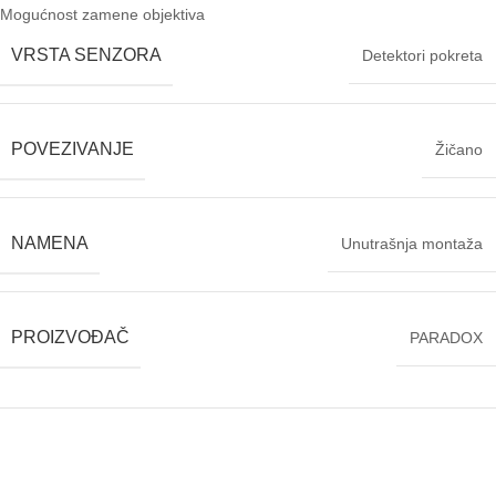
Mogućnost zamene objektiva
VRSTA SENZORA
Detektori pokreta
POVEZIVANJE
Žičano
NAMENA
Unutrašnja montaža
PROIZVOĐAČ
PARADOX