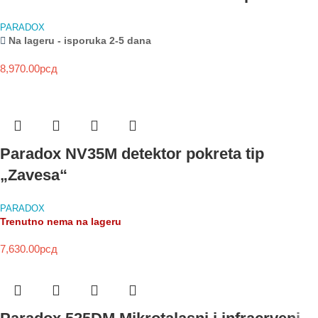
PARADOX
Na lageru - isporuka 2-5 dana
8,970.00
рсд
Paradox NV35M detektor pokreta tip
„Zavesa“
PARADOX
Trenutno nema na lageru
7,630.00
рсд