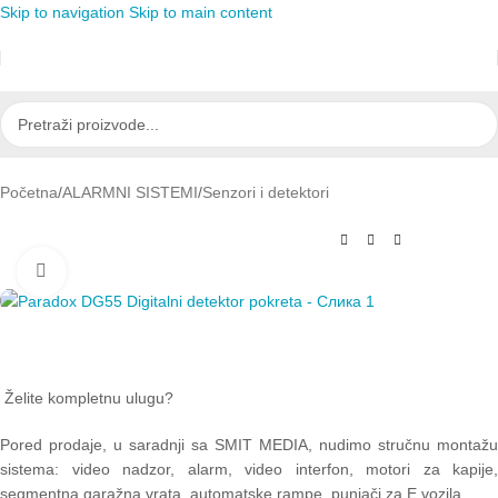
Skip to navigation
Skip to main content
Početna
/
ALARMNI SISTEMI
/
Senzori i detektori
Click to enlarge
Želite kompletnu ulugu?
Pored prodaje, u saradnji sa SMIT MEDIA, nudimo stručnu montažu
sistema: video nadzor, alarm, video interfon, motori za kapije,
segmentna garažna vrata, automatske rampe, punjači za E vozila.