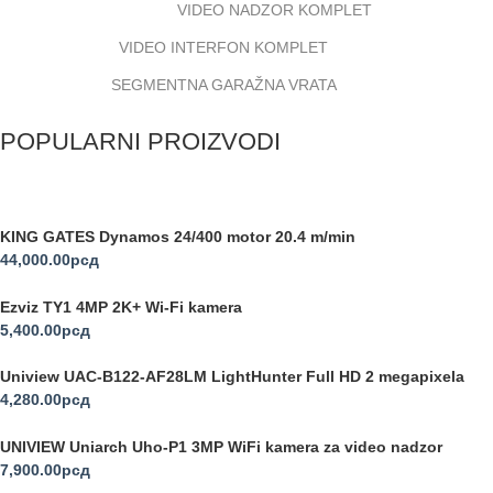
VIDEO NADZOR KOMPLET
VIDEO INTERFON KOMPLET
SEGMENTNA GARAŽNA VRATA
POPULARNI PROIZVODI
KING GATES Dynamos 24/400 motor 20.4 m/min
44,000.00
рсд
Ezviz TY1 4MP 2K+ Wi-Fi kamera
5,400.00
рсд
Uniview UAC-B122-AF28LM LightHunter Full HD 2 megapixela
4,280.00
рсд
UNIVIEW Uniarch Uho-P1 3MP WiFi kamera za video nadzor
7,900.00
рсд