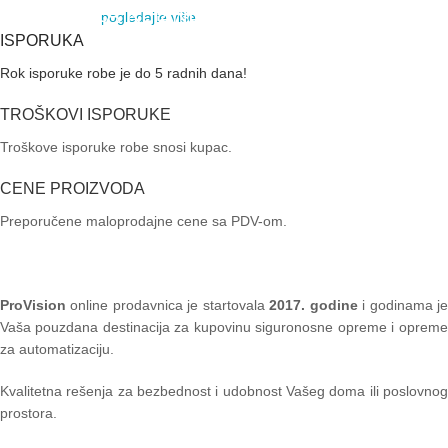
MOTORI ZA KLIZNE
pogledajte više
VIDI VIŠE
KAPIJE
ISPORUKA
Rok isporuke robe je do 5 radnih dana!
VIDI VIŠE
TROŠKOVI ISPORUKE
Troškove isporuke robe snosi kupac.
CENE PROIZVODA
Preporučene maloprodajne cene sa PDV-om.
ProVision
online prodavnica je startovala
2017. godine
i godinama je
Vaša pouzdana destinacija za kupovinu siguronosne opreme i opreme
za automatizaciju.
Kvalitetna rešenja za bezbednost i udobnost Vašeg doma ili poslovnog
prostora.