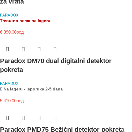
za vrata
PARADOX
Trenutno nema na lageru
6,390.00
рсд
Paradox DM70 dual digitalni detektor
pokreta
PARADOX
Na lageru - isporuka 2-5 dana
5,410.00
рсд
Paradox PMD75 Bežični detektor pokreta