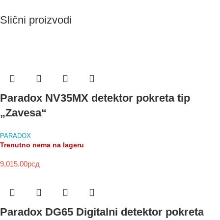
Slični proizvodi
Paradox NV35MX detektor pokreta tip
„Zavesa“
PARADOX
Trenutno nema na lageru
9,015.00
рсд
Paradox DG65 Digitalni detektor pokreta