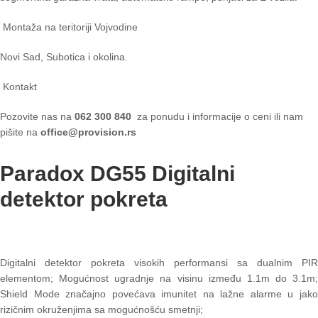
Montaža na teritoriji Vojvodine
Novi Sad, Subotica i okolina.
Kontakt
Pozovite nas na
062 300 840
za ponudu i informacije o ceni ili nam
pišite na
office@provision.rs
Paradox DG55 Digitalni
detektor pokreta
Digitalni detektor pokreta visokih performansi sa dualnim PIR
elementom; Mogućnost ugradnje na visinu između 1.1m do 3.1m;
Shield Mode značajno povećava imunitet na lažne alarme u jako
rizičnim okruženjima sa mogućnošću smetnji;