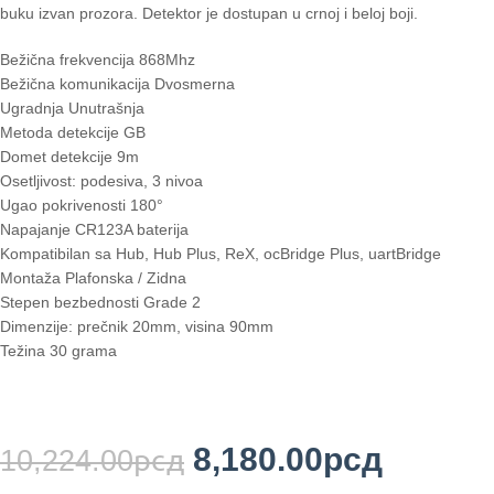
buku izvan prozora. Detektor je dostupan u crnoj i beloj boji.
Bežična frekvencija 868Mhz
Bežična komunikacija Dvosmerna
Ugradnja Unutrašnja
Metoda detekcije GB
Domet detekcije 9m
Osetljivost: podesiva, 3 nivoa
Ugao pokrivenosti 180°
Napajanje CR123A baterija
Kompatibilan sa Hub, Hub Plus, ReX, ocBridge Plus, uartBridge
Montaža Plafonska / Zidna
Stepen bezbednosti Grade 2
Dimenzije: prečnik 20mm, visina 90mm
Težina 30 grama
8,180.00
рсд
10,224.00
рсд