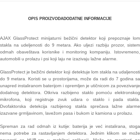
OPIS PROIZVODA
DODATNE INFORMACIJE
AJAX GlassProtect minijaturni bežični detektor koji prepoznaje lom
stakla na udeljenosti do 9 metara. Ako uljezi razbiju prozor, sistem
odmah obaveštava korisnike i monitoring kompaniju. Istovremeno,
automobili u prolazu i psi koji laju ne izazivaju lažne alarme.
GlassProtect je bežični detektor koji detektuje lom stakla na udaljenosti
do 9 metara. Koristi se u prostorijama, može da radi do 7 godina sa
unapred instaliranom baterijom i opremljen je utičnicom za povezivanje
dodatnog detektora. Otkriva razbijeno staklo pomoću elektronskog
mikrofona, koji registruje zvuk udara o staklo i pada stakla.
Dvofaktorska detekcija razbijenog stakla sprečava lažne alarme
izazvane grmljavinom, lavežom pasa i bukom iz kamiona u prolazu.
Spreman za rad odmah iz kutije: baterija je već instalirana, stoga
nema potrebe za rastavljanjem detektora. Jednim klikom se može
povezati sa HUB-om u mobilnoj aplikaciji. Može se montirati na