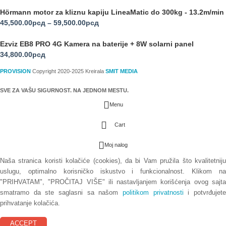
Hörmann motor za kliznu kapiju LineaMatic do 300kg - 13.2m/min
45,500.00
рсд
–
59,500.00
рсд
Ezviz EB8 PRO 4G Kamera na baterije + 8W solarni panel
34,800.00
рсд
PROVISION
Copyright 2020-2025 Kreirala
SMIT MEDIA
SVE ZA VAŠU SIGURNOST. NA JEDNOM MESTU.
Menu
Cart
Moj nalog
Naša stranica koristi kolačiće (cookies), da bi Vam pružila što kvalitetniju
uslugu, optimalno korisničko iskustvo i funkcionalnost. Klikom na
"PRIHVATAM", "PROČITAJ VIŠE" ili nastavljanjem korišćenja ovog sajta
smatramo da ste saglasni sa našom
politikom privatnosti
i potvrđujet
prihvatanje kolačića.
ACCEPT