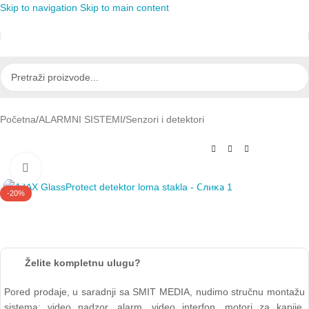
Skip to navigation
Skip to main content
Početna
/
ALARMNI SISTEMI
/
Senzori i detektori
Click to enlarge
-20%
Želite kompletnu ulugu?
Pored prodaje, u saradnji sa SMIT MEDIA, nudimo stručnu montažu
sistema: video nadzor, alarm, video interfon, motori za kapije,