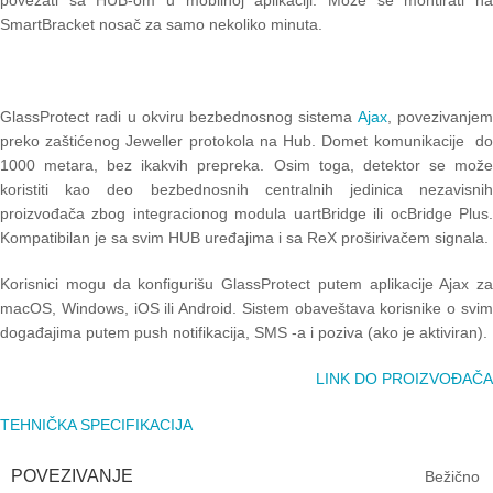
SmartBracket nosač za samo nekoliko minuta.
GlassProtect radi u okviru bezbednosnog sistema
Ajax
, povezivanje
preko zaštićenog Jeweller protokola na Hub. Domet komunikacije do
1000 metara, bez ikakvih prepreka. Osim toga, detektor se može
koristiti kao deo bezbednosnih centralnih jedinica nezavisnih
proizvođača zbog integracionog modula uartBridge ili ocBridge Plus.
Kompatibilan je sa svim HUB uređajima i sa ReX proširivačem signala.
Korisnici mogu da konfigurišu GlassProtect putem aplikacije Ajax za
macOS, Windows, iOS ili Android. Sistem obaveštava korisnike o svim
događajima putem push notifikacija, SMS -a i poziva (ako je aktiviran).
LINK DO PROIZVOĐAČA
TEHNIČKA SPECIFIKACIJA
POVEZIVANJE
Bežično