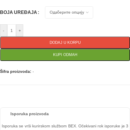
BOJA UREĐAJA
-
+
DODAJ U KORPU
KUPI ODMAH
Šifra proizvoda:
-
Isporuka proizvoda
Isporuka se vrši kurirskom službom BEX. Očekivani rok isporuke je 3