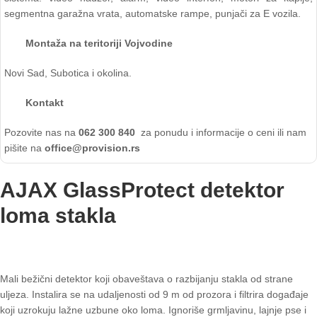
segmentna garažna vrata, automatske rampe, punjači za E vozila.
Montaža na teritoriji Vojvodine
Novi Sad, Subotica i okolina.
Kontakt
Pozovite nas na
062 300 840
za ponudu i informacije o ceni ili nam
pišite na
office@provision.rs
AJAX GlassProtect detektor
loma stakla
Mali bežični detektor koji obaveštava o razbijanju stakla od strane
uljeza. Instalira se na udaljenosti od 9 m od prozora i filtrira događaje
koji uzrokuju lažne uzbune oko loma. Ignoriše grmljavinu, lajnje pse i