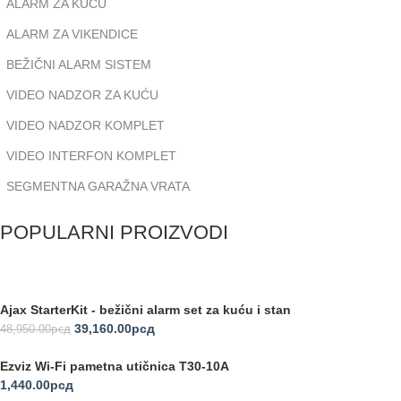
ALARM ZA KUĆU
ALARM ZA VIKENDICE
BEŽIČNI ALARM SISTEM
VIDEO NADZOR ZA KUĆU
VIDEO NADZOR KOMPLET
VIDEO INTERFON KOMPLET
SEGMENTNA GARAŽNA VRATA
POPULARNI PROIZVODI
Ajax StarterKit - bežični alarm set za kuću i stan
39,160.00
рсд
48,950.00
рсд
Ezviz Wi-Fi pametna utičnica T30-10A
1,440.00
рсд