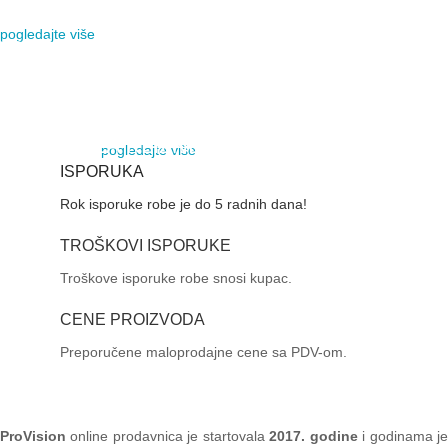
VIDI VIŠE
pogledajte više
VIDI VIŠE
AJAX SYSTEMS
NAJBOLJI BEŽIČNI
AUTOMATSKE RAMPE
ALARMNI SISTEM
MOTORI ZA KLIZNE
VIDI VIŠE
pogledajte više
KAPIJE
ISPORUKA
Rok isporuke robe je do 5 radnih dana!
VIDI VIŠE
TROŠKOVI ISPORUKE
Troškove isporuke robe snosi kupac.
CENE PROIZVODA
Preporučene maloprodajne cene sa PDV-om.
ProVision
online prodavnica je startovala
2017. godine
i godinama je