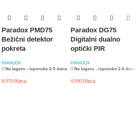
Paradox PMD75
Paradox DG75
Bežični detektor
Digitalni dualno
pokreta
optički PIR
PARADOX
PARADOX
Na lageru - isporuka 2-5 dana
Na lageru - isporuka 2-5 dana
8,970.00
рсд
4,090.00
рсд
NOVO
HIKVISION
HYBRID LIGHT
SEGMENTNA GARAŽNA VRATA
KAMERE
MOTORI ZA KRILNE KAPIJE