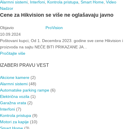
Alarmni sistemi
,
Interfoni
,
Kontrola pristupa
,
Smart Home
,
Video
Nadzor
Cene za Hikvision se više ne oglašavaju javno
Objavio
ProVision
10.09.2024
Poštovani kupci, Od 1. Decembra 2023. godine sve cene Hikvision i
proizvoda na sajtu NEĆE BITI PRIKAZANE JA...
Pročitajte više
IZABERI PRAVU VEST
Akcione kamere
(2)
Alarmni sistemi
(48)
Automatske parking rampe
(6)
Električna vozila
(1)
Garažna vrata
(2)
Interfoni
(7)
Kontrola pristupa
(9)
Motori za kapije
(10)
Smart Home
(3)