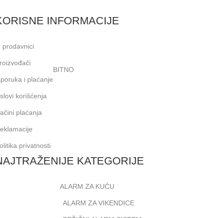
KORISNE INFORMACIJE
 prodavnici
roizvođači
BITNO
sporuka i plaćanje
slovi korišćenja
ačini plaćanja
eklamacije
olitika privatnosti
NAJTRAŽENIJE KATEGORIJE
ALARM ZA KUĆU
ALARM ZA VIKENDICE