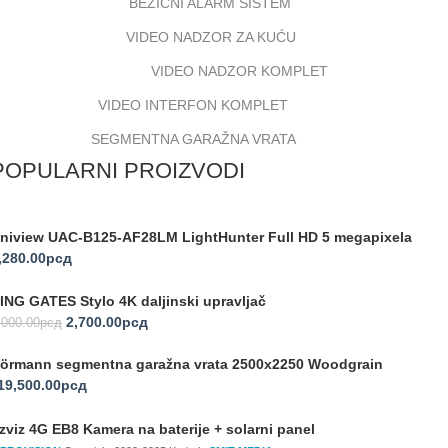
BEŽIČNI ALARM SISTEM
VIDEO NADZOR ZA KUĆU
VIDEO NADZOR KOMPLET
VIDEO INTERFON KOMPLET
SEGMENTNA GARAŽNA VRATA
POPULARNI PROIZVODI
niview UAC-B125-AF28LM LightHunter Full HD 5 megapixela
,280.00
рсд
ING GATES Stylo 4K daljinski upravljač
2,700.00
рсд
,000.00
рсд
örmann segmentna garažna vrata 2500x2250 Woodgrain
19,500.00
рсд
zviz 4G EB8 Kamera na baterije + solarni panel