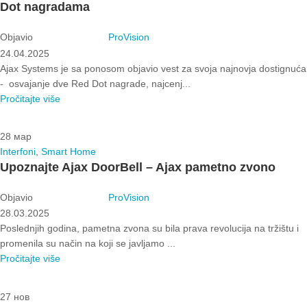
Dot nagradama
Objavio
ProVision
24.04.2025
Ajax Systems je sa ponosom objavio vest za svoja najnovja dostignuća
- osvajanje dve Red Dot nagrade, najcenj...
Pročitajte više
28
мар
Interfoni
,
Smart Home
Upoznajte Ajax DoorBell – Ajax pametno zvono
Objavio
ProVision
28.03.2025
Poslednjih godina, pametna zvona su bila prava revolucija na tržištu i
promenila su način na koji se javljamo ...
Pročitajte više
27
нов