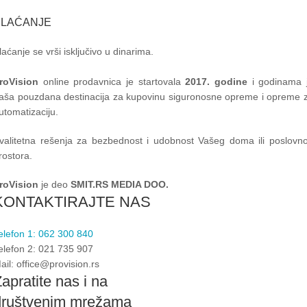
PLAĆANJE
laćanje se vrši isključivo u dinarima.
roVision
online prodavnica je startovala
2017. godine
i godinama 
aša pouzdana destinacija za kupovinu siguronosne opreme i opreme 
utomatizaciju.
valitetna rešenja za bezbednost i udobnost Vašeg doma ili poslovn
rostora.
roVision
je deo
SMIT.RS MEDIA DOO.
KONTAKTIRAJTE NAS
elefon 1: 062 300 840
elefon 2: 021 735 907
ail: office@provision.rs
apratite nas i na
društvenim mrežama