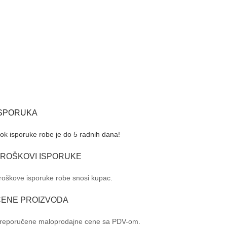
ISPORUKA
ok isporuke robe je do 5 radnih dana!
TROŠKOVI ISPORUKE
roškove isporuke robe snosi kupac.
CENE PROIZVODA
reporučene maloprodajne cene sa PDV-om.