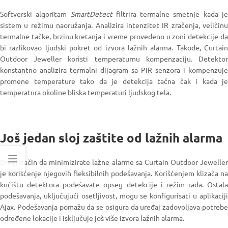
Softverski algoritam
SmartDetect
filtrira termalne smetnje kada j
sistem u režimu naoružanja. Analizira intenzitet IR zračenja, veličinu
termalne tačke, brzinu kretanja i vreme provedeno u zoni detekcije da
bi razlikovao ljudski pokret od izvora lažnih alarma. Takođe, Curtain
Outdoor Jeweller koristi temperaturnu kompenzaciju. Detektor
konstantno analizira termalni dijagram sa PIR senzora i kompenzuje
promene temperature tako da je detekcija tačna čak i kada je
temperatura okoline bliska temperaturi ljudskog tela.
Još jedan sloj zaštite od lažnih alarma
Drugi način da minimizirate lažne alarme sa Curtain Outdoor Jeweller
je korišćenje njegovih fleksibilnih podešavanja. Korišćenjem klizača na
kućištu detektora podešavate opseg detekcije i režim rada. Ostala
podešavanja, uključujući osetljivost, mogu se konfigurisati u aplikaciji
Ajax. Podešavanja pomažu da se osigura da uređaj zadovoljava potrebe
određene lokacije i isključuje još više izvora lažnih alarma.