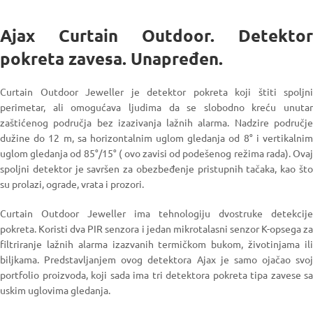
Ajax Curtain Outdoor. Detektor
pokreta zavesa. Unapređen.
Curtain Outdoor Jeweller je detektor pokreta koji štiti spoljni
perimetar, ali omogućava ljudima da se slobodno kreću unutar
zaštićenog područja bez izazivanja lažnih alarma. Nadzire područje
dužine do 12 m, sa horizontalnim uglom gledanja od 8° i vertikalnim
uglom gledanja od 85°/15° ( ovo zavisi od podešenog režima rada). Ovaj
spoljni detektor je savršen za obezbeđenje pristupnih tačaka, kao što
su prolazi, ograde, vrata i prozori.
Curtain Outdoor Jeweller ima tehnologiju dvostruke detekcije
pokreta. Koristi dva PIR senzora i jedan mikrotalasni senzor K-opsega za
filtriranje lažnih alarma izazvanih termičkom bukom, životinjama ili
biljkama. Predstavljanjem ovog detektora Ajax je samo ojačao svoj
portfolio proizvoda, koji sada ima tri detektora pokreta tipa zavese sa
uskim uglovima gledanja.