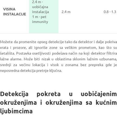
2.4 m -
uobičajna
VISINA
instalacija
2.4 m
0.8 - 1.
INSTALACIJE
1 m - pet
immunity
Možete da promenite opseg detekcije tako da detektor i dalje pokriva
vrata i prozore, ali ignoriše zone sa velikim prometom, kao što su
šetališta. Postavka osetljivosti podešava način na koji detektor filtrira
lažne alarme. Može biti nizak u oblastima sklonim lažnim uzbunama,
srednji za većinu lokacija i visok u zonama bez prepreka gde je
neposredna detekcija pretnje ključna.
Detekcija pokreta u uobičajenim
okruženjima i okruženjima sa kućnim
ljubimcima