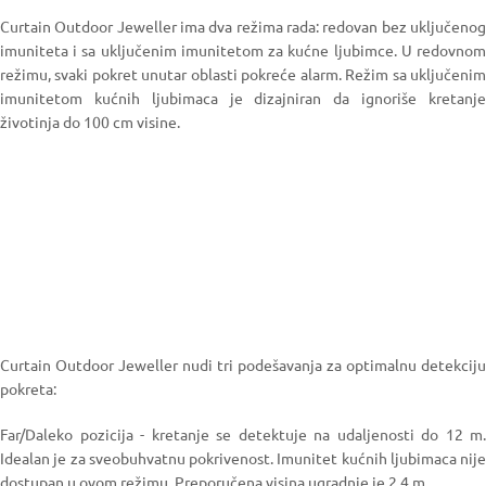
Curtain Outdoor Jeweller ima dva režima rada: redovan bez uključenog
imuniteta i sa uključenim imunitetom za kućne ljubimce. U redovnom
režimu, svaki pokret unutar oblasti pokreće alarm. Režim sa uključenim
imunitetom kućnih ljubimaca je dizajniran da ignoriše kretanje
životinja do 100 cm visine.
Curtain Outdoor Jeweller nudi tri podešavanja za optimalnu detekciju
pokreta:
Far/Daleko pozicija - kretanje se detektuje na udaljenosti do 12 m.
Idealan je za sveobuhvatnu pokrivenost. Imunitet kućnih ljubimaca nije
dostupan u ovom režimu. Preporučena visina ugradnje je 2,4 m.