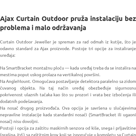
Ajax Curtain Outdoor pruža instalaciju bez
problema i malo održavanja
Curtain Outdoor Jeweller je spreman za rad odmah iz kutije, što je
odavno standard za Ajax proizvode.
Postoje tri opcije za instaliranj
uređaja:
Na SmartBracket montažnu ploču — kada uređaj treba da se instalira na
mestima poput uskog prolaza na vertikalnoj površini.
Na AngleMount. Omogućava postavljanje detektora paralelno sa zidom
čuvanog objekta. Na taj način uređaj obezbeđuje sigurnosnu
pokrivenost ulaznih tačaka kao što su prozori i vrata bez izbočenja ili
dodatnih podešavanja.
Na nosač drugog proizvođača. Ova opcija je savršena u slučajevima
nepravilne instalacije kada standardni nosači (SmartBracket ili ugaoni
nosač) nisu dovoljni.
Postoji i opcija za zaštitu maskirnih senzora od kiše, snega i prljavštine
(prašina, itd.) sa zaštitnim krov koji se isporučuje u kompletu sa Curtain