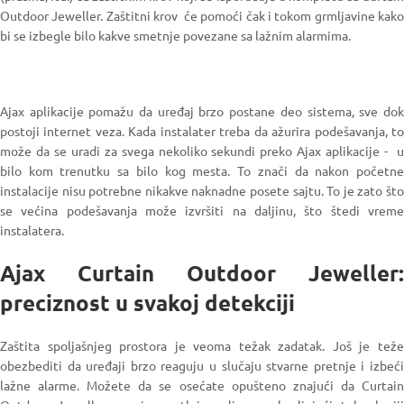
Outdoor Jeweller. Zaštitni krov će pomoći čak i tokom grmljavine kako
bi se izbegle bilo kakve smetnje povezane sa lažnim alarmima.
Ajax aplikacije pomažu da uređaj brzo postane deo sistema, sve dok
postoji internet veza. Kada instalater treba da ažurira podešavanja, to
može da se uradi za svega nekoliko sekundi preko Ajax aplikacije - u
bilo kom trenutku sa bilo kog mesta. To znači da nakon početne
instalacije nisu potrebne nikakve naknadne posete sajtu. To je zato što
se većina podešavanja može izvršiti na daljinu, što štedi vreme
instalatera.
Ajax Curtain Outdoor Jeweller:
preciznost u svakoj detekciji
Zaštita spoljašnjeg prostora je veoma težak zadatak. Još je teže
obezbediti da uređaji brzo reaguju u slučaju stvarne pretnje i izbeći
lažne alarme. Možete da se osećate opušteno znajući da Curtain