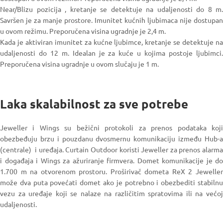
Near/Blizu pozicija , kretanje se detektuje na udaljenosti do 8 m.
Savršen je za manje prostore. Imunitet kućnih ljubimaca nije dostupan
u ovom režimu. Preporučena visina ugradnje je 2,4 m.
Kada je aktiviran imunitet za kućne ljubimce, kretanje se detektuje na
udaljenosti do 12 m. Idealan je za kuće u kojima postoje ljubimci.
Preporučena visina ugradnje u ovom slučaju je 1 m.
Laka skalabilnost za sve potrebe
Jeweller i Wings su bežični protokoli za prenos podataka koji
obezbeđuju brzu i pouzdanu dvosmernu komunikaciju između Hub-a
(centrale) i uređaja. Curtain Outdoor koristi Jeweller za prenos alarma
i događaja i Wings za ažuriranje firmvera.
Domet komunikacije je do
1.700 m na otvorenom prostoru. Proširivač dometa ReX 2 Jeweller
može dva puta povećati domet ako je potrebno i obezbediti stabilnu
vezu za uređaje koji se nalaze na različitim spratovima ili na većoj
udaljenosti.