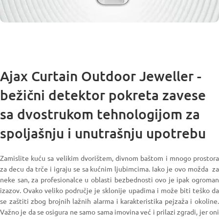
Ajax Curtain Outdoor Jeweller -
bežični detektor pokreta zavese
sa dvostrukom tehnologijom za
spoljašnju i unutrašnju upotrebu
Zamislite kuću sa velikim dvorištem, divnom baštom i mnogo prostora
za decu da trče i igraju se sa kućnim ljubimcima. Iako je ovo možda za
neke san, za profesionalce u oblasti bezbednosti ovo je ipak ogroman
izazov. Ovako veliko područje je sklonije upadima i može biti teško da
se zaštiti zbog brojnih lažnih alarma i karakteristika pejzaža i okoline.
Važno je da se osigura ne samo sama imovina već i prilazi zgradi, jer oni