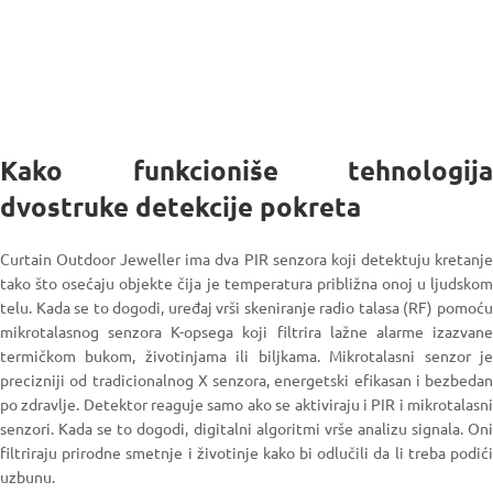
Kako funkcioniše tehnologija
dvostruke detekcije pokreta
Curtain Outdoor Jeweller ima dva PIR senzora koji detektuju kretanje
tako što osećaju objekte čija je temperatura približna onoj u ljudskom
telu. Kada se to dogodi, uređaj vrši skeniranje radio talasa (RF) pomoću
mikrotalasnog senzora K-opsega koji filtrira lažne alarme izazvane
termičkom bukom, životinjama ili biljkama. Mikrotalasni senzor je
precizniji od tradicionalnog X senzora, energetski efikasan i bezbedan
po zdravlje. Detektor reaguje samo ako se aktiviraju i PIR i mikrotalasni
senzori. Kada se to dogodi, digitalni algoritmi vrše analizu signala. Oni
filtriraju prirodne smetnje i životinje kako bi odlučili da li treba podići
uzbunu.