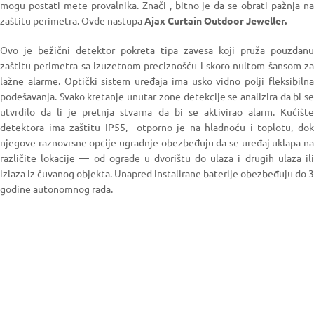
mogu postati mete provalnika. Znači , bitno je da se obrati pažnja na
zaštitu perimetra.
Ovde nastupa
Ajax
Curtain Outdoor Jeweller.
Ovo je bežični detektor pokreta tipa zavesa koji pruža pouzdanu
zaštitu perimetra sa izuzetnom preciznošću i skoro nultom šansom za
lažne alarme. Optički sistem uređaja ima usko vidno polji fleksibilna
podešavanja. Svako kretanje unutar zone detekcije se analizira da bi se
utvrdilo da li je pretnja stvarna da bi se aktivirao alarm. Kućište
detektora ima zaštitu IP55, otporno je na hladnoću i toplotu, dok
njegove raznovrsne opcije ugradnje obezbeđuju da se uređaj uklapa na
različite lokacije — od ograde u dvorištu do ulaza i drugih ulaza ili
izlaza iz čuvanog objekta. Unapred instalirane baterije obezbeđuju do 3
godine autonomnog rada.