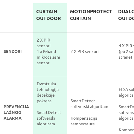
CURTAIN
MOTIONPROTECT
DUALC
OUTDOOR
CURTAIN
OUTD
2 X PIR
senzori
4 X PIR 
SENZORI
1 x K-band
2 X PIR senzori
(po 2 sa
mikrotalasni
strane)
senzor
Dvostruka
tehnologija
ELSA so
detekcije
algorit
pokreta
SmartDetect
softverski algoritam
PREVENCIJA
SmartD
LAŽNOG
SmartDetect
softvers
ALARMA
softverski
Kompenzacija
algorit
algoritam
temperature
Kompen