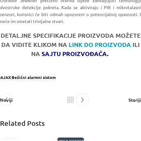
Outdoor Jeweller precizno otkriva uljeze zahvaljujući tehnologiji
dvostruke detekcije pokreta. Kada se aktiviraju i PIR i mikrotalasni
senzori, korisnici će biti odmah upozoreni o potencijalnoj opasnosti. I
neće im smetati trivijalne stvari.
DETALJNE SPECIFIKACIJE PROIZVODA MOŽETE
DA VIDITE KLIKOM NA
LINK DO PROIZVODA
ILI
NA
SAJTU PROIZVOĐAČA.
AJAX
Bežični alarmni sistem
Noviji
Stariji
Related Posts