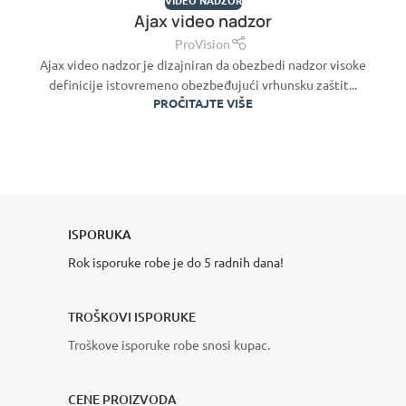
VIDEO NADZOR
24
Ajax video nadzor
ЈУН
ProVision
Ajax video nadzor je dizajniran da obezbedi nadzor visoke
definicije istovremeno obezbeđujući vrhunsku zaštit...
PROČITAJTE VIŠE
ISPORUKA
Rok isporuke robe je do 5 radnih dana!
TROŠKOVI ISPORUKE
Troškove isporuke robe snosi kupac.
CENE PROIZVODA