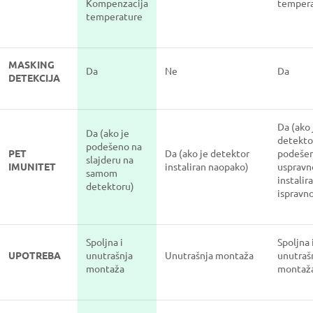
Kompenzacija
temper
temperature
MASKING
Da
Ne
Da
DETEKCIJA
Da (ako 
Da (ako je
detekto
podešeno na
PET
Da (ako je detektor
podeše
slajderu na
IMUNITET
instaliran naopako)
uspravn
samom
instalir
detektoru)
ispravn
Spoljna i
Spoljna 
UPOTREBA
unutrašnja
Unutrašnja montaža
unutraš
montaža
montaž