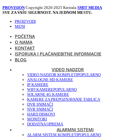
PROVISION
Copyright 2020-2025 Kreirala
SMIT MEDIA
SVE ZA VAŠU SIGURNOST. NA JEDNOM MESTU.
PROIZVODI
MENI
POČETNA
O NAMA
KONTAKT
ISPORUKA I PLAĆANJE
BITNE INFORMACIJE
BLOG
VIDEO NADZOR
VIDEO NADZOR KOMPLETI
POPULARNO
ANALOGNE HD KAMERE
IP KAMERE
WIFI KAMERE
POPULARNO
SOLARNE 4G KAMERE
KAMERE ZA PREPOZNAVANJE TABLICA
DVR SNIMAČI
NVR SNIMAČI
HARD DISKOVI
MONITORI
DODATNA OPREMA
ALARMNI SISTEMI
ALARM SISTEM KOMPLETI
POPULARNO