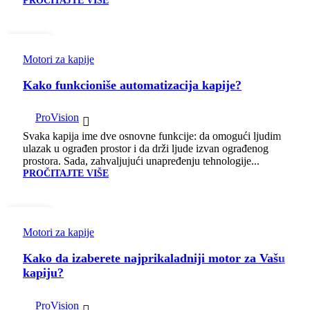
23
ЈУН
Motori za kapije
Kako funkcioniše automatizacija kapije?
ProVision
Svaka kapija ime dve osnovne funkcije: da omogući ljudim
ulazak u ograđen prostor i da drži ljude izvan ograđenog
prostora. Sada, zahvaljujući unapređenju tehnologije...
PROČITAJTE VIŠE
08
МАЈ
Motori za kapije
Kako da izaberete najprikaladniji motor za Vašu
kapiju?
ProVision