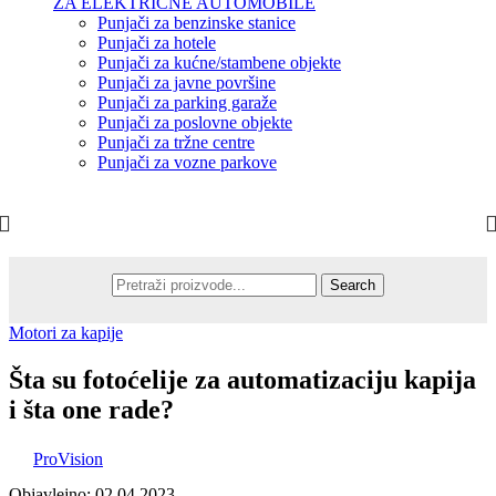
ZA ELEKTRIČNE AUTOMOBILE
Punjači za benzinske stanice
Punjači za hotele
Punjači za kućne/stambene objekte
Punjači za javne površine
Punjači za parking garaže
Punjači za poslovne objekte
Punjači za tržne centre
Punjači za vozne parkove
Search
Motori za kapije
Šta su fotoćelije za automatizaciju kapija
i šta one rade?
ProVision
Objavlejno: 02.04.2023