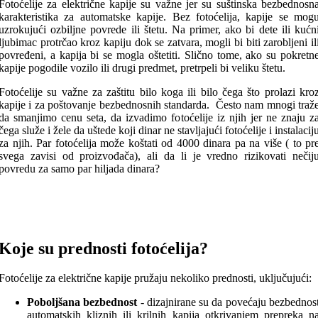
Fotoćelije za električne kapije su važne jer su suštinska bezbednosn
karakteristika za automatske kapije. Bez fotoćelija, kapije se mog
uzrokujući ozbiljne povrede ili štetu. Na primer, ako bi dete ili kućn
ljubimac protrčao kroz kapiju dok se zatvara, mogli bi biti zarobljeni il
povređeni, a kapija bi se mogla oštetiti. Slično tome, ako su pokretn
kapije pogodile vozilo ili drugi predmet, pretrpeli bi veliku štetu.
Fotoćelije su važne za zaštitu bilo koga ili bilo čega što prolazi kro
kapije i za poštovanje bezbednosnih standarda. Često nam mnogi traž
da smanjimo cenu seta, da izvadimo fotoćelije iz njih jer ne znaju z
čega služe i žele da uštede koji dinar ne stavljajući fotoćelije i instalacij
za njih. Par fotoćelija može koštati od 4000 dinara pa na više ( to pr
svega zavisi od proizvođača), ali da li je vredno rizikovati nečij
povredu za samo par hiljada dinara?
Koje su prednosti fotoćelija?
Fotoćelije za električne kapije pružaju nekoliko prednosti, uključujući:
Poboljšana bezbednost
- dizajnirane su da povećaju bezbednos
automatskih kliznih ili krilnih kapija otkrivanjem prepreka n