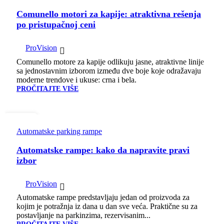
Comunello motori za kapije: atraktivna rešenja
po pristupačnoj ceni
ProVision
Comunello motore za kapije odlikuju jasne, atraktivne linije
sa jednostavnim izborom između dve boje koje odražavaju
moderne trendove i ukuse: crna i bela.
PROČITAJTE VIŠE
07
ЈУЛ
Automatske parking rampe
Automatske rampe: kako da napravite pravi
izbor
ProVision
Automatske rampe predstavljaju jedan od proizvoda za
kojim je potražnja iz dana u dan sve veća. Praktične su za
postavljanje na parkinzima, rezervisanim...
PROČITAJTE VIŠE