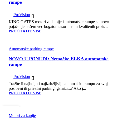
rampe
ProVision
KING GATES motori za kapije i automatske rampe su novo
pojačanje našem već bogatom asortimanu kvalitenih proiz...
PROČITAJTE VIŠE
Automatske parking rampe
NOVO U PONUDI: Nemačke ELKA automatske
rampe
ProVision
Tražite li najbolju i najizdržljiviju automatsku rampu za svoj
poslovni ili privatni parking, garažu...? Ako j...
PROČITAJTE VIŠE
01
АВГ
Motori za kapije