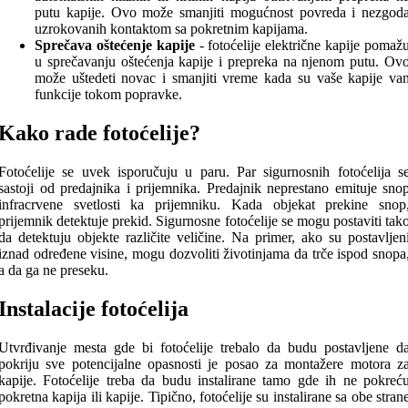
putu kapije. Ovo može smanjiti mogućnost povreda i nezgod
uzrokovanih kontaktom sa pokretnim kapijama.
Sprečava oštećenje kapije
- fotoćelije električne kapije pomaž
u sprečavanju oštećenja kapije i prepreka na njenom putu. Ov
može uštedeti novac i smanjiti vreme kada su vaše kapije va
funkcije tokom popravke.
Kako rade fotoćelije?
Fotoćelije se uvek isporučuju u paru. Par sigurnosnih fotoćelija s
sastoji od predajnika i prijemnika. Predajnik neprestano emituje sno
infracrvene svetlosti ka prijemniku. Kada objekat prekine snop
prijemnik detektuje prekid. Sigurnosne fotoćelije se mogu postaviti tak
da detektuju objekte različite veličine. Na primer, ako su postavljen
iznad određene visine, mogu dozvoliti životinjama da trče ispod snopa
a da ga ne preseku.
Instalacije fotoćelija
Utvrđivanje mesta gde bi fotoćelije trebalo da budu postavljene d
pokriju sve potencijalne opasnosti je posao za montažere motora z
kapije. Fotoćelije treba da budu instalirane tamo gde ih ne pokreć
pokretna kapija ili kapije. Tipično, fotoćelije su instalirane sa obe stran