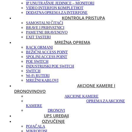
IP UNUTRAŠNJE JEDINICE – MONITORI
VIDEO INTERFON KOMPLET
HOT
DODATNA OPREMA ZA INTERFONE
KONTROLA PRISTUPA
SAMOSTALNI ČITAČI
BRAVE I PRIHVATNICI
PAMETNE BRAVE
NOVO
EXIT TASTERI
MREŽNA OPREMA
RACK ORMANI
BEŽIČNI ACCESS POINT
SPOLJNI ACCESS POINT
POE SWITCH
INDUSTRIJSKI POE SWITCH
SWITCH
Wi-Fi RUTERI
MREŽNI KABLOVI
AKCIONE KAMERE I
DRONOVI
NOVO
AKCIONE KAMERE
OPREMA ZA AKCIONE
KAMERE
DRONOVI
UPS UREĐAJI
OZVUČENJE
POJAČALA
MIKROFONI