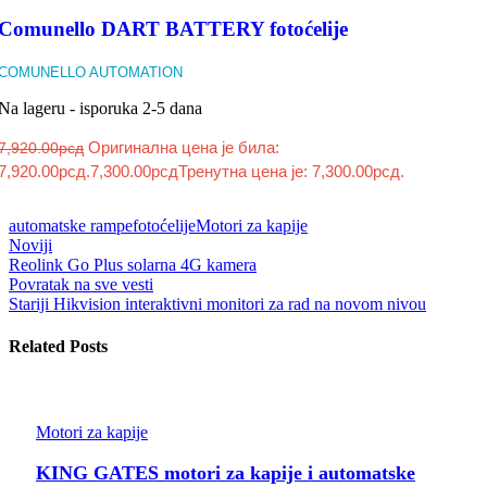
Comunello DART BATTERY fotoćelije
COMUNELLO AUTOMATION
Na lageru - isporuka 2-5 dana
Оригинална цена је била:
7,920.00
рсд
7,920.00рсд.
7,300.00
рсд
Тренутна цена је: 7,300.00рсд.
automatske rampe
fotoćelije
Motori za kapije
Noviji
Reolink Go Plus solarna 4G kamera
Povratak na sve vesti
Stariji
Hikvision interaktivni monitori za rad na novom nivou
Related Posts
Motori za kapije
KING GATES motori za kapije i automatske