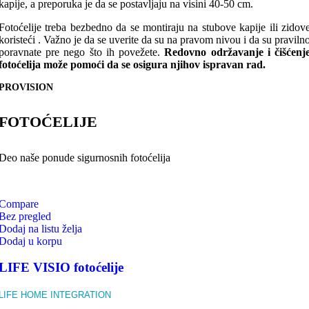
kapije, a preporuka je da se postavljaju na visini 40-50 cm.
Fotoćelije treba bezbedno da se montiraju na stubove kapije ili zidov
koristeći . Važno je da se uverite da su na pravom nivou i da su praviln
poravnate pre nego što ih povežete.
Redovno održavanje i čišćenj
fotoćelija može pomoći da se osigura njihov ispravan rad.
PROVISION
FOTOĆELIJE
Deo naše ponude sigurnosnih fotoćelija
Compare
Bez pregled
Dodaj na listu želja
Dodaj u korpu
LIFE VISIO fotoćelije
LIFE HOME INTEGRATION