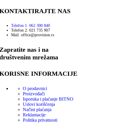
KONTAKTIRAJTE NAS
Telefon 1: 062 300 840
Telefon 2: 021 735 907
Mail: office@provision.rs
Zapratite nas i na
društvenim mrežama
KORISNE INFORMACIJE
O prodavnici
Proizvođači
Isporuka i plaćanje
BITNO
Uslovi korišćenja
Načini plaćanja
Reklamacije
Politika privatnosti