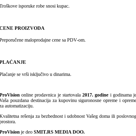
Troškove isporuke robe snosi kupac.
CENE PROIZVODA
Preporučene maloprodajne cene sa PDV-om.
PLAĆANJE
Plaćanje se vrši isključivo u dinarima.
ProVision
online prodavnica je startovala
2017. godine
i godinama j
Vaša pouzdana destinacija za kupovinu siguronosne opreme i oprem
za automatizaciju.
Kvalitetna rešenja za bezbednost i udobnost Vašeg doma ili poslovno
prostora.
ProVision
je deo
SMIT.RS MEDIA DOO.