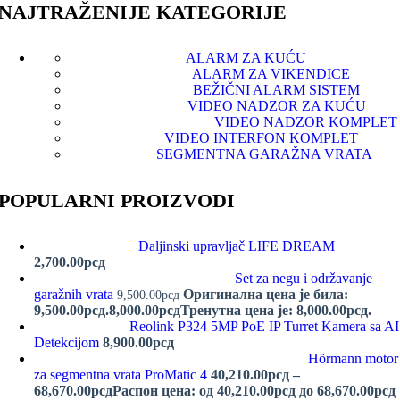
NAJTRAŽENIJE KATEGORIJE
ALARM ZA KUĆU
ALARM ZA VIKENDICE
BEŽIČNI ALARM SISTEM
VIDEO NADZOR ZA KUĆU
VIDEO NADZOR KOMPLET
VIDEO INTERFON KOMPLET
SEGMENTNA GARAŽNA VRATA
POPULARNI PROIZVODI
Daljinski upravljač LIFE DREAM
2,700.00
рсд
Set za negu i održavanje
garažnih vrata
Оригинална цена је била:
9,500.00
рсд
9,500.00рсд.
8,000.00
рсд
Тренутна цена је: 8,000.00рсд.
Reolink P324 5MP PoE IP Turret Kamera sa AI
Detekcijom
8,900.00
рсд
Hörmann motor
za segmentna vrata ProMatic 4
40,210.00
рсд
–
68,670.00
рсд
Распон цена: од 40,210.00рсд до 68,670.00рсд