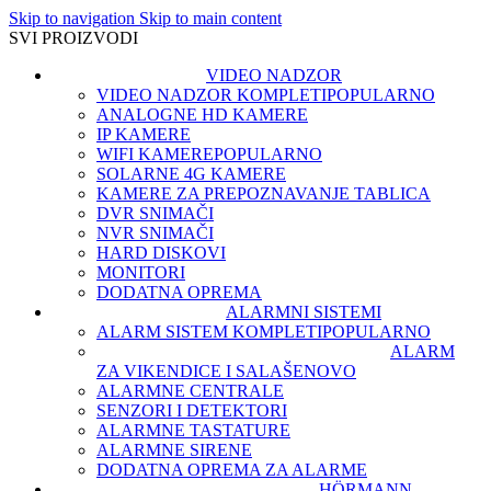
Skip to navigation
Skip to main content
SVI PROIZVODI
VIDEO NADZOR
VIDEO NADZOR KOMPLETI
POPULARNO
ANALOGNE HD KAMERE
IP KAMERE
WIFI KAMERE
POPULARNO
SOLARNE 4G KAMERE
KAMERE ZA PREPOZNAVANJE TABLICA
DVR SNIMAČI
NVR SNIMAČI
HARD DISKOVI
MONITORI
DODATNA OPREMA
ALARMNI SISTEMI
ALARM SISTEM KOMPLETI
POPULARNO
ALARM
ZA VIKENDICE I SALAŠE
NOVO
ALARMNE CENTRALE
SENZORI I DETEKTORI
ALARMNE TASTATURE
ALARMNE SIRENE
DODATNA OPREMA ZA ALARME
HÖRMANN