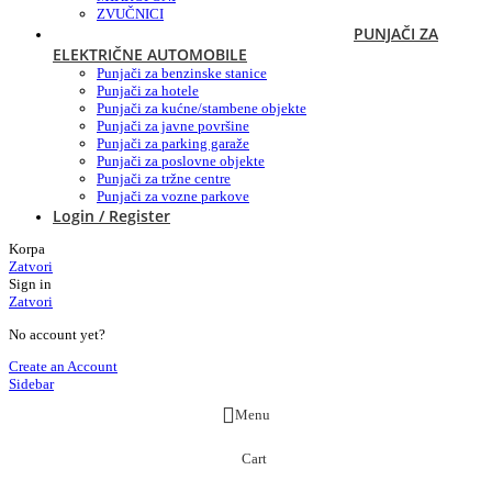
ZVUČNICI
PUNJAČI ZA
ELEKTRIČNE AUTOMOBILE
Punjači za benzinske stanice
Punjači za hotele
Punjači za kućne/stambene objekte
Punjači za javne površine
Punjači za parking garaže
Punjači za poslovne objekte
Punjači za tržne centre
Punjači za vozne parkove
Login / Register
Korpa
Zatvori
Sign in
Zatvori
No account yet?
Create an Account
Sidebar
Menu
Cart