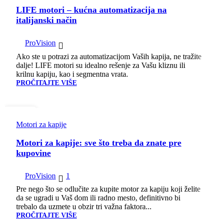
LIFE motori – kućna automatizacija na
italijanski način
ProVision
Ako ste u potrazi za automatizacijom Vaših kapija, ne tražite
dalje! LIFE motori su idealno rešenje za Vašu kliznu ili
krilnu kapiju, kao i segmentna vrata.
PROČITAJTE VIŠE
20
ОКТ
Motori za kapije
Motori za kapije: sve što treba da znate pre
kupovine
ProVision
1
Pre nego što se odlučite za kupite motor za kapiju koji želite
da se ugradi u Vaš dom ili radno mesto, definitivno bi
trebalo da uzmete u obzir tri važna faktora...
PROČITAJTE VIŠE