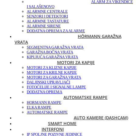
ALARM ZA VIKENDICE
I SALAŠE
NOVO
ALARMNE CENTRALE
SENZORI I DETEKTORI
ALARMNE TASTATURE
ALARMNE SIRENE
DODATNA OPREMA ZA ALARME
HÖRMANN GARAŽNA
VRATA
SEGMENTNA GARAŽNA VRATA
GARAŽNA BOČNA VRATA
KIPUJUĆA GARAŽNA VRATA
MOTORI ZA KAPIJE
MOTORI ZA KLIZNE KAPIJE
MOTORI ZA KRILNE KAPIJE
MOTORI ZA GARAŽNA VRATA
DALJINSKI UPRAVLJAČI
FOTOĆELIJE I SIGNALNE LAMPE
DODATNA OPREMA
AUTOMATSKE RAMPE
HORMANN RAMPE
ELKA RAMPE
AUTOMATSKE RAMPE
AUTO KAMERE (DASHCAM)
SMART HOME
INTERFONI
IP SPOLJNE POZIVNE JEDINICE