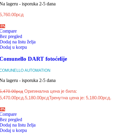
Na lageru - isporuka 2-5 dana
5,760.00
рсд
-5%
Compare
Bez pregled
Dodaj na listu želja
Dodaj u korpu
Comunello DART fotoćelije
COMUNELLO AUTOMATION
Na lageru - isporuka 2-5 dana
Оригинална цена је била:
5,470.00
рсд
5,470.00рсд.
5,180.00
рсд
Тренутна цена је: 5,180.00рсд.
-8%
Compare
Bez pregled
Dodaj na listu želja
Dodaj u korpu