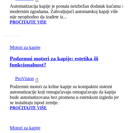
Automatizacija kapije je postala neizbežan dodatak kućama i
modernim zgradama. Zahvaljujući automatskoj kapiji više
nije neophodno da izađete iz...
PROČITAJTE VIŠE
20
ДЕЦ
Motori za kapije
Podzemni motori za kapije: estetika ili
funkcionalnost?
ProVision
Podzemni motori za krilne kapije su kompaktni sistemi
automatizacije koji omogućavaju omogućavaju da kapija
bude automatizovana bez promena u estetskom izgledu jer
se instaliraju ispod zemlje.
PROČITAJTE VIŠE
Motori za kapije