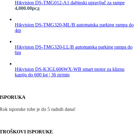
Hikvision DS-TMG012-A1 daljinski upravljač za rampe
4,000.00
рсд
Hikvision DS-TMG320-ML/B automatska parking rampa do
4m
Hikvision DS-TMG320-LL/B automatska parking rampa do
6m
Hikvision DS-K3GL606WX-WB smart motor za kliznu
kapiju do 600 kg | 36 m/min
ISPORUKA
Rok isporuke robe je do 5 radnih dana!
TROŠKOVI ISPORUKE