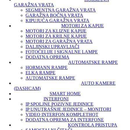
GARAŽNA VRATA
SEGMENTNA GARAŽNA VRATA
GARAŽNA BOČNA VRATA
KIPUJUĆA GARAŽNA VRATA
MOTORI ZA KAPIJE
MOTORI ZA KLIZNE KAPIJE
MOTORI ZA KRILNE KAPIJE
MOTORI ZA GARAŽNA VRATA
DALJINSKI UPRAVLJAČI
FOTOĆELIJE I SIGNALNE LAMPE
DODATNA OPREMA
AUTOMATSKE RAMPE
HORMANN RAMPE
ELKA RAMPE
AUTOMATSKE RAMPE
AUTO KAMERE
(DASHCAM)
SMART HOME
INTERFONI
IP SPOLJNE POZIVNE JEDINICE
IP UNUTRAŠNJE JEDINICE – MONITORI
VIDEO INTERFON KOMPLET
HOT
DODATNA OPREMA ZA INTERFONE
KONTROLA PRISTUPA