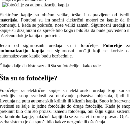
Električne kapije su obično velike, teške i napravljene od tvrdi
materijala. Potrebni su im snažni električni motori za kapije da i
pomeraju i, kada se pokreću, nose veliki zamah. Sigurnosni uređaji z
kapije su dizajnirani da spreče bilo koga i bilo šta da bude povređeno il
oštećeno dok je kapija u pokretu.
Jedan od sigurnosnih uređaja su i fotoćelije.
Fotoćelije z
automatizaciju kapija
su sigurnosni uređaji koji se koriste d
automatizovane kapije budu bezbednije.
Čitajte dalje da biste saznali šta su fotoćelije i kako rade.
Šta su to fotoćelije?
Fotoćelije za električne kapije su elektronski uređaji koji korist
nevidljivi snop svetlosti za otkrivanje prisustva objekata, ljudi il
životinja na putu automatskih krilnih ili kliznih kapija. Snop infracrven
svetlosti se šalje iz jedne fotoćelije do druge fotoćelije. Kada je sno
prekinut bilo čim što prolazi između fotoćelija, oni šalju signal sistem
za kontrolu kapije, nalažući kapiji da se zaustavi i obrne pravac. Opšt
svrha sistema je da spreči bilo kakve nezgode ili oštećenja.