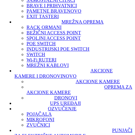
SAMOSTALNI ČITAČI
BRAVE I PRIHVATNICI
PAMETNE BRAVE
NOVO
EXIT TASTERI
MREŽNA OPREMA
RACK ORMANI
BEŽIČNI ACCESS POINT
SPOLJNI ACCESS POINT
POE SWITCH
INDUSTRIJSKI POE SWITCH
SWITCH
Wi-Fi RUTERI
MREŽNI KABLOVI
AKCIONE
KAMERE I DRONOVI
NOVO
AKCIONE KAMERE
OPREMA ZA
AKCIONE KAMERE
DRONOVI
UPS UREĐAJI
OZVUČENJE
POJAČALA
MIKROFONI
ZVUČNICI
PUNJAČI