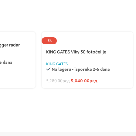
-5%
gger radar
KING GATES Viky 30 fotoćelije
-5 dana
KING GATES
Na lageru - isporuka 2-5 dana
5,040.00
рсд
5,280.00
рсд
STEMS
IČNI