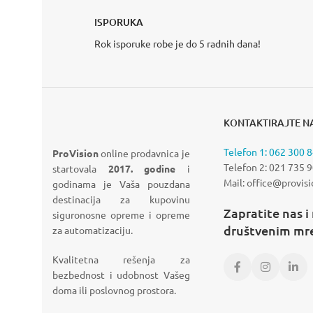
HYBRID LIGHT
SEGMENTNA GARAŽNA
MO
ISPORUKA
KAMERE
VRATA
KA
Rok isporuke robe je do 5 radnih dana!
pogledajte više
VIDI VIŠE
VIDI
KONTAKTIRAJTE N
Telefon 1: 062 300 
ProVision
online prodavnica je
Telefon 2: 021 735 
startovala
2017. godine
i
Mail: office@provisi
godinama je Vaša pouzdana
destinacija za kupovinu
Zapratite nas i
siguronosne opreme i opreme
društvenim m
za automatizaciju.
Kvalitetna rešenja za
bezbednost i udobnost Vašeg
doma ili poslovnog prostora.