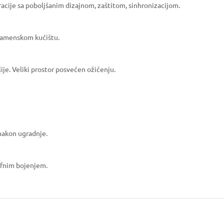
acije sa poboljšanim dizajnom, zaštitom, sinhronizacijom.
namenskom kućištu.
ije. Veliki prostor posvećen ožičenju.
nakon ugradnje.
jefnim bojenjem.