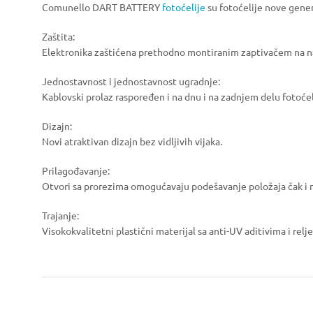
Comunello DART BATTERY
fotoćelije
su fotoćelije nove gener
Zaštita:
Elektronika zaštićena prethodno montiranim zaptivačem na 
Jednostavnost i jednostavnost ugradnje:
Kablovski prolaz raspoređen i na dnu i na zadnjem delu fotoćel
Dizajn:
Novi atraktivan dizajn bez vidljivih vijaka.
Prilagođavanje:
Otvori sa prorezima omogućavaju podešavanje položaja čak i 
Trajanje:
Visokokvalitetni plastični materijal sa anti-UV aditivima i rel