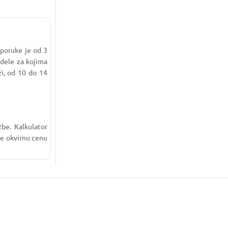
sporuke je od 3
dele za kojima
ži, od 10 do 14
žbe. Kalkulator
te okvirnu cenu