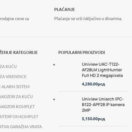
TEM
 RAMPE
MOTORI ZA KLIZNE
PLAĆANJE
KAPIJE
e više
rodajne cene sa
Plaćanje se vrši isključivo u dinarima.
VIDI VIŠE
ENIJE KATEGORIJE
POPULARNI PROIZVODI
Uniview UAC-T122-
ZA KUĆU
AF28LM LightHunter
Full HD 2 megapixela
ZA VIKENDICE
4,280.00
рсд
I ALARM SISTEM
NADZOR ZA KUĆU
Uniview Uniarch IPC-
B122-APF28 IP kamera
 NADZOR KOMPLET
2MP
INTERFON KOMPLET
5,150.00
рсд
NTNA GARAŽNA VRATA