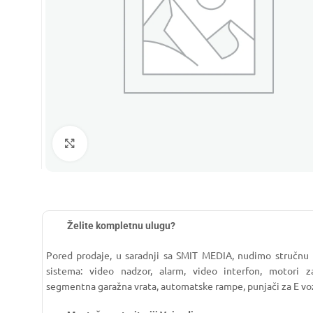
Click to enlarge
Želite kompletnu ulugu?
Pored prodaje, u saradnji sa SMIT MEDIA, nudimo stručnu
sistema: video nadzor, alarm, video interfon, motori za
segmentna garažna vrata, automatske rampe, punjači za E vo