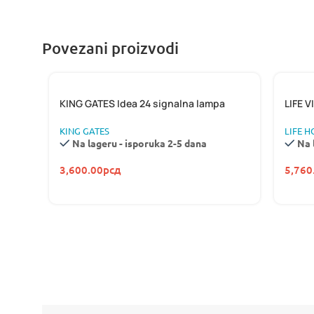
Povezani proizvodi
KING GATES Idea 24 signalna lampa
LIFE V
KING GATES
LIFE 
Na lageru - isporuka 2-5 dana
Na 
3,600.00
рсд
5,760
NOVO
HIKVISION