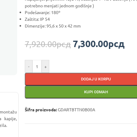
potrebno menjati jednom godišnje )
Podešavanje: 180º
Zaštita: IP 54
Dimenzije: 95,6 x 50 x 42 mm
7,300.00
рсд
7,920.00
рсд
-
+
DODAJ U KORPU
KUPI ODMAH
Šifra proizvoda:
GDARTBTTN0B00A
 montažu
 kapije,
zila.