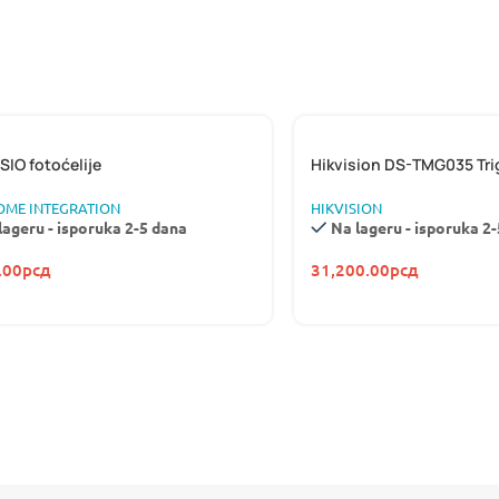
ISIO fotoćelije
Hikvision DS-TMG035 Tri
HOME INTEGRATION
HIKVISION
lageru - isporuka 2-5 dana
Na lageru - isporuka 2
.00
рсд
31,200.00
рсд
AJAX SY
NAJBOLJI BEŽ