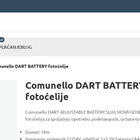
JE
 PLAĆANJE
BLOG
unello DART BATTERY fotoćelije
Comunello DART BATTER
fotoćelije
Comunello DART ADJUSTABLE BATTERY SLIM, NOVA GEN
fotoćelija za spoljašnju upotrebu, podešavajuće, sa baterij
Domet: 18m
Napajanje: prijemnik 12/24V, odašiljač 1×1.5V baterija ( AA