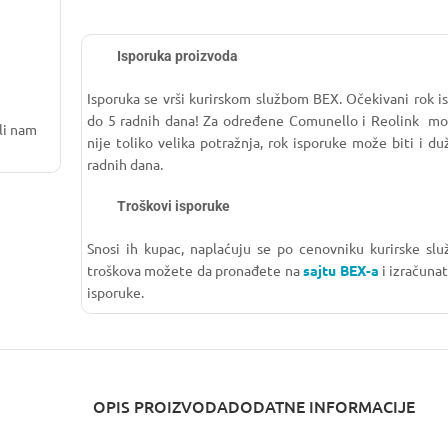
Isporuka proizvoda
Isporuka se vrši kurirskom službom BEX. Očekivani rok i
do 5 radnih dana! Za određene Comunello i Reolink mo
li nam
nije toliko velika potražnja, rok isporuke može biti i du
radnih dana.
Troškovi isporuke
Snosi ih kupac, naplaćuju se po cenovniku kurirske slu
troškova možete da pronađete na
sajtu BEX-a
i izračuna
isporuke.
OPIS PROIZVODA
DODATNE INFORMACIJE