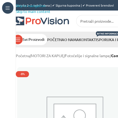
✔ Isporuka 2–5 radnih dana | ✔ Sigurna kupovina | ✔ Provereni brendovi
Skip to navigation
Skip to main content
BITNE INFORMACI
Svi Proizvodi
POČETNA
O NAMA
KONTAKT
ISPORUKA I
Početna
/
MOTORI ZA KAPIJE
/
Fotoćelije i signalne lampe
/
Com
-8%