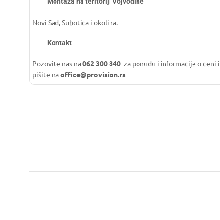
Montaža na teritoriji Vojvodine
Novi Sad, Subotica i okolina.
Kontakt
Pozovite nas na
062 300 840
za ponudu i informacije o ceni i
pišite na
office@provision.rs