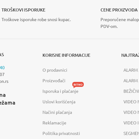
ALARMNI SIS
TORI ZA KRILNE
AUTOMATSKE
TROŠKOVI ISPORUKE
CENE PROIZVODA
PIJE
pogledajt
VIDI VIŠE
Troškove isporuke robe snosi kupac.
Preporučene malop
 VIŠE
PDV-om.
AS
KORISNE INFORMACIJE
NAJTRAŽ
840
O prodavnici
ALARM 
907
Proizvođači
ALARM 
on.rs
BITNO
Isporuka i plaćanje
BEŽIČN
 na
režama
Uslovi korišćenja
VIDEO 
Načini plaćanja
VIDEO
Reklamacije
VIDEO 
Politika privatnosti
SEGME