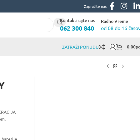
Zapratite nas
Kontaktirajte nas
Radno Vreme
062 300 840
od 08 do 16 časo
0.00
Р
ZATRAŽI PONUDU
Y
ERACIJA
om.
, baterije