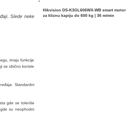
Hikvision DS-K3GL606WX-WB smart motor
za kliznu kapiju do 600 kg | 36 m/min
eđaji. Slede neke
egu, imaju funkcije
ji se obično koriste
 uređaja. Standardni
ta gde se toleriše
m gde su neophodni