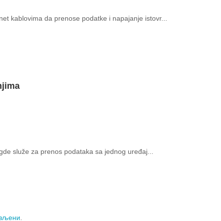
et kablovima da prenose podatke i napajanje istovr...
njima
de služe za prenos podataka sa jednog uređaj...
ављени
.