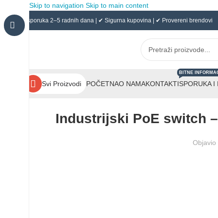
Skip to navigation
Skip to main content
✔ Isporuka 2–5 radnih dana | ✔ Sigurna kupovina | ✔ Provereni brendovi
BITNE INFORMA
POČETNA
O NAMA
KONTAKT
ISPORUKA I
Svi Proizvodi
Industrijski PoE switch 
Objavio