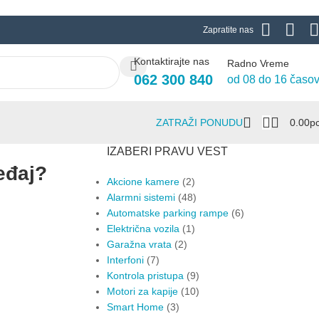
Zapratite nas
Kontaktirajte nas
Radno Vreme
062 300 840
od 08 do 16 časo
ZATRAŽI PONUDU
0.00
Р
IZABERI PRAVU VEST
eđaj?
Akcione kamere
(2)
Alarmni sistemi
(48)
Automatske parking rampe
(6)
Električna vozila
(1)
Garažna vrata
(2)
Interfoni
(7)
Kontrola pristupa
(9)
Motori za kapije
(10)
Smart Home
(3)