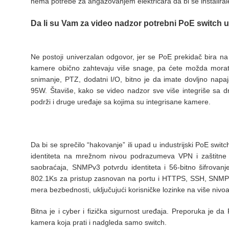
nema potrebe za angažovanjem električara da bi se instaliral
Da li su Vam za video nadzor potrebni PoE switch 
Ne postoji univerzalan odgovor, jer se PoE prekidač bira 
kamere obično zahtevaju više snage, pa ćete možda morati
snimanje, PTZ, dodatni I/O, bitno je da imate dovljno napa
95W.
Štaviše, kako se video nadzor sve više integriše s
podrži i druge uređaje sa kojima su integrisane kamere.
Da bi se sprečilo “hakovanje” ili upad u industrijski PoE switc
identiteta na mrežnom nivou podrazumeva VPN i zaštitne z
saobraćaja, SNMPv3 potvrdu identiteta i 56-bitno šifrovanj
802.1Ks za pristup zasnovan na portu i HTTPS, SSH, SNMPv
mera bezbednosti, uključujući korisničke lozinke na više nivo
Bitna je i cyber i fizička sigurnost uređaja. Preporuka je d
kamera koja prati i nadgleda samo switch.