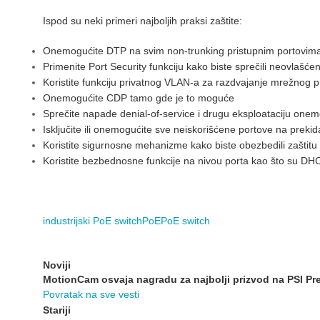
Ispod su neki primeri najboljih praksi zaštite:
Onemogućite DTP na svim non-trunking pristupnim portovim
Primenite Port Security funkciju kako biste sprečili neovlašć
Koristite funkciju privatnog VLAN-a za razdvajanje mrežnog
Onemogućite CDP tamo gde je to moguće
Sprečite napade denial-of-service i drugu eksploataciju onem
Isključite ili onemogućite sve neiskorišćene portove na preki
Koristite sigurnosne mehanizme kako biste obezbedili zašti
Koristite bezbednosne funkcije na nivou porta kao što su DH
industrijski PoE switch
PoE
PoE switch
Noviji
MotionCam osvaja nagradu za najbolji prizvod na PSI Pr
Povratak na sve vesti
Stariji