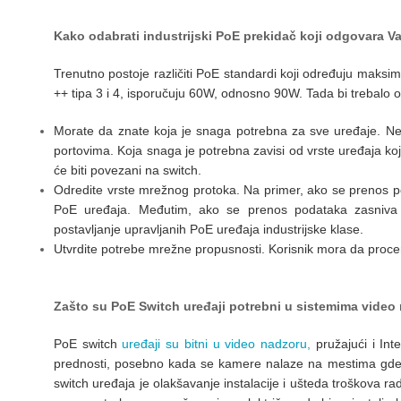
Kako odabrati industrijski PoE prekidač koji odgovara 
Trenutno postoje različiti PoE standardi koji određuju maks
++ tipa 3 i 4, isporučuju 60W, odnosno 90W. Tada bi trebalo o
Morate da znate koja je snaga potrebna za sve uređaje. Ne
portovima. Koja snaga je potrebna zavisi od vrste uređaja koj
će biti povezani na switch.
Odredite vrste mrežnog protoka. Na primer, ako se prenos pod
PoE uređaja. Međutim, ako se prenos podataka zasniva na 
postavljanje upravljanih PoE uređaja industrijske klase.
Utvrdite potrebe mrežne propusnosti. Korisnik mora da proce
Zašto su PoE Switch uređaji potrebni u sistemima vide
PoE switch
uređaji su bitni u video nadzoru,
pružajući i I
prednosti, posebno kada se kamere nalaze na mestima gde 
switch uređaja je olakšavanje instalacije i ušteda troškova r