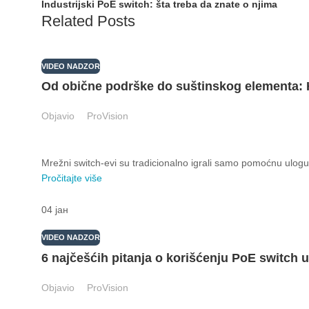
Industrijski PoE switch: šta treba da znate o njima
Related Posts
VIDEO NADZOR
Od obične podrške do suštinskog elementa:
Objavio
ProVision
Mrežni switch-evi su tradicionalno igrali samo pomoćnu ulogu 
Pročitajte više
04
јан
VIDEO NADZOR
6 najčešćih pitanja o korišćenju PoE switch 
Objavio
ProVision