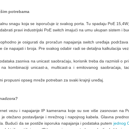
Vašim potrebama
imalnu snagu koja se isporučuje iz svakog porta. Tu spadaju PoE 15,4
dabrati pravi industrijski PoE switch imajući na umu ukupan sistem i bu
ophodno je osigurati da proračun napajanja switch uređaja podržava
e će napajati i broja.
Pre svakog odabir radi se detaljna kalkulacija ve
ataka zasniva na unicast saobraćaju, korisnik treba da razmisli o pr
kombinaciji unicast-a, multicast-a i emitovanog saobraćaja, tad
ni propusni opseg mreže potreban za svaki krajnji uređaj.
o nadzora?
nternet vezu i napajanje IP kamerama koje su sve više zasnovan na 
je otežano postavljanje i mrežnog i napojnog kabela.
Glavna prednos
ada. Budući da se postiže isporuka napajanja i podataka putem
jednog C