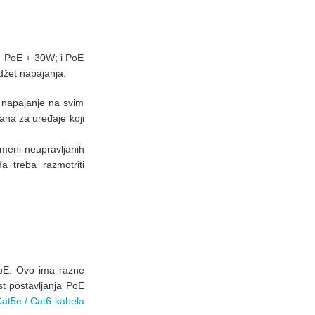
W; PoE + 30W; i PoE
džet napajanja.
 napajanje na svim
zana za uređaje koji
imeni neupravljanih
a treba razmotriti
PoE. Ovo ima razne
t postavljanja PoE
at5e / Cat6 kabela