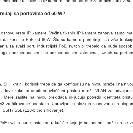
e električne utičnice za IP kamere i nema potrebe za duplim kablovima
uređaji sa portovima od 60 W?
na osnovu vrste IP kamere. Većina fiksnih IP kamera zahteva samo m
 da koristite PoE od 60W. Što su kamere pametnije, sa više funkcij
janja za svaki port.
Industrijski PoE switch bi trebalo da bude sposob
a drugim bezbednosnim i ne-bezbednosnim sistemima, switch sa por
h, SI ili krajnji korisnik treba da ga konfigurišu na nivou mreže i na niv
idove kako bi odbili neovlašćeni pristup mreži, VLAN za odvajanje
e. Mere zaštite na nivou prekidača uključuju potvrdu identiteta prist
3 za šifrovanje podataka. Upravljanje nalozima zasnovano na uloga
a, SSH / SSL (128-bitno šifrovanje).
a PoE switch bude instaliran u kućište koje je bezbedno, može da se zak