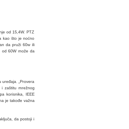
.
anje od 15,4W. PTZ
a kao što je noćno
an da pruži 60w ili
tom od 60W može da
ou uređaja. „Provera
 i zaštitu mrežnog
upa korisnika, IEEE
ma je takođe važna
ljuča, da postoji i