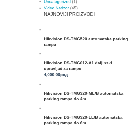
Uncategorized
(1)
Video Nadzor
(45)
NAJNOVIJI PROIZVODI
Hikvision DS-TMG520 automatska parking
rampa
Hikvision DS-TMG012-A1 daljinski
upravljač za rampe
4,000.00
рсд
Hikvision DS-TMG320-ML/B automatska
parking rampa do 4m
Hikvision DS-TMG320-LL/B automatska
parking rampa do 6m