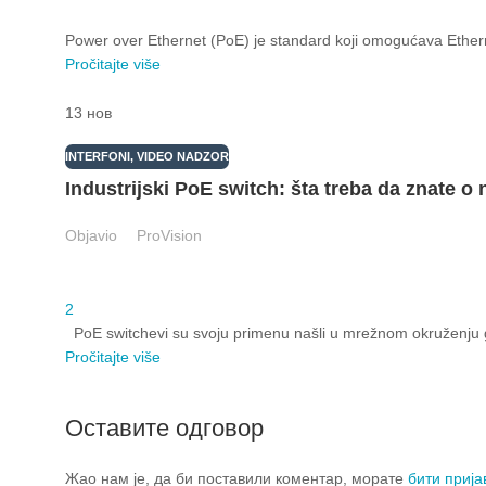
Power over Ethernet (PoE) je standard koji omogućava Ethern
Pročitajte više
13
нов
INTERFONI
,
VIDEO NADZOR
Industrijski PoE switch: šta treba da znate o 
Objavio
ProVision
2
PoE switchevi su svoju primenu našli u mrežnom okruženju g
Pročitajte više
Оставите одговор
Жао нам је, да би поставили коментар, морате
бити приј