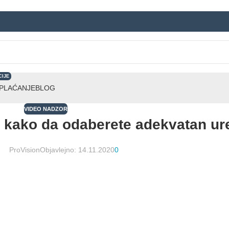
CIJE
 PLAĆANJE
BLOG
VIDEO NADZOR
– kako da odaberete adekvatan ur
ProVision
Objavlejno: 14.11.2020
0