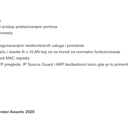
a
eni pristup prebacivanjem portova
 prometa
ogućavanjem neiskorišćenih usluga i protokola
daču i stavite ih u VLAN koji se ne koristi za normalno funkcionisanje
tu od MAC napada
CP preglede, IP Source Guard i ARP bezbednost tamo gde je to primenlj
emier Awards 2020