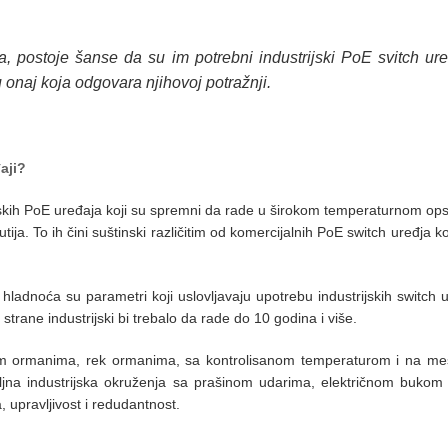
ma, postoje šanse da su im potrebni industrijski PoE svitch ur
onaj koja odgovara njihovoj potražnji.
aji?
ijskih PoE uređaja koji su spremni da rade u širokom temperaturnom ops
ija. To ih čini suštinski različitim od komercijalnih PoE switch uređja ko
 i hladnoća su parametri koji uslovljavaju upotrebu industrijskih switch
trane industrijski bi trebalo da rade do 10 godina i više.
im ormanima, rek ormanima, sa kontrolisanom temperaturom i na mes
biljna industrijska okruženja sa prašinom udarima, električnom buko
upravljivost i redudantnost.