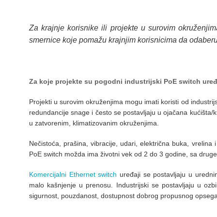
Za krajnje korisnike ili projekte u surovim okruženji
smernice koje pomažu krajnjim korisnicima da odaberu 
Za koje projekte su pogodni industrijski PoE switch uređ
Projekti u surovim okruženjima mogu imati koristi od industr
redundancije snage i često se postavljaju u ojačana kućišta/kut
u zatvorenim, klimatizovanim okruženjima.
Nečistoća, prašina, vibracije, udari, električna buka, vrelina
PoE switch možda ima životni vek od 2 do 3 godine, sa druge s
Komercijalni Ethernet switch
uređaji se postavljaju u uredn
malo kašnjenje u prenosu. Industrijski se postavljaju u oz
sigurnost, pouzdanost, dostupnost dobrog propusnog opsega, 