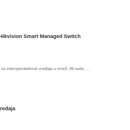
 Hikvision Smart Managed Switch
za interoperabilnost uređaja u mreži. Ali sada, ...
uređaja