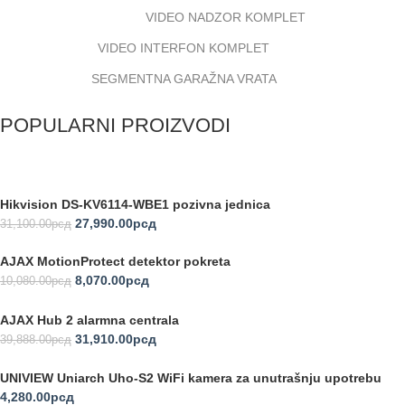
VIDEO NADZOR KOMPLET
VIDEO INTERFON KOMPLET
SEGMENTNA GARAŽNA VRATA
POPULARNI PROIZVODI
Hikvision DS-KV6114-WBE1 pozivna jednica
27,990.00
рсд
31,100.00
рсд
AJAX MotionProtect detektor pokreta
8,070.00
рсд
10,080.00
рсд
AJAX Hub 2 alarmna centrala
31,910.00
рсд
39,888.00
рсд
UNIVIEW Uniarch Uho-S2 WiFi kamera za unutrašnju upotrebu
4,280.00
рсд