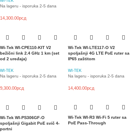
WI-TEK
Na lageru - isporuka 2-5 dana
14,300.00
рсд
Wi-Tek WI-CPE110-KIT V2
Wi-Tek WI-LTE117-O V2
bežični link 2.4 GHz 1 km (set
spoljašnji 4G LTE PoE ruter sa
od 2 uređaja)
IP65 zaštitom
WI-TEK
WI-TEK
Na lageru - isporuka 2-5 dana
Na lageru - isporuka 2-5 dana
9,300.00
рсд
14,400.00
рсд
Wi-Tek WI-R3 Wi-Fi 5 ruter sa
Wi-Tek WI-PS306GF-O
PoE Pass-Through
spoljašnji Gigabit PoE svič 4-
portni