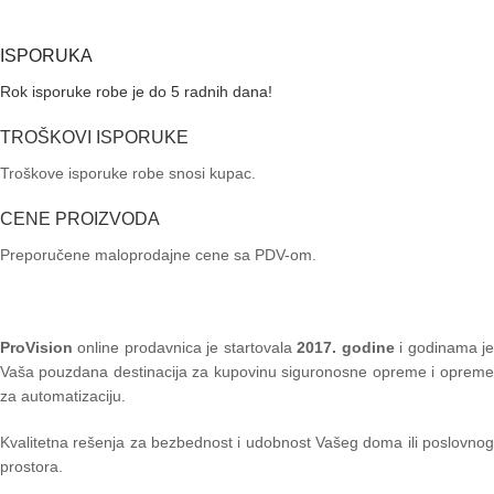
ISPORUKA
Rok isporuke robe je do 5 radnih dana!
TROŠKOVI ISPORUKE
Troškove isporuke robe snosi kupac.
CENE PROIZVODA
Preporučene maloprodajne cene sa PDV-om.
ProVision
online prodavnica je startovala
2017. godine
i godinama je
Vaša pouzdana destinacija za kupovinu siguronosne opreme i opreme
za automatizaciju.
Kvalitetna rešenja za bezbednost i udobnost Vašeg doma ili poslovnog
prostora.