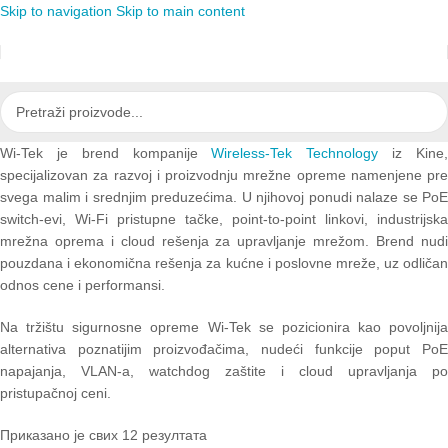
Skip to navigation
Skip to main content
Wi-Tek je brend kompanije
Wireless-Tek Technology
iz Kine
specijalizovan za razvoj i proizvodnju mrežne opreme namenjene pre
svega malim i srednjim preduzećima. U njihovoj ponudi nalaze se PoE
switch-evi, Wi-Fi pristupne tačke, point-to-point linkovi, industrijska
mrežna oprema i cloud rešenja za upravljanje mrežom. Brend nudi
pouzdana i ekonomična rešenja za kućne i poslovne mreže, uz odličan
odnos cene i performansi.
Na tržištu sigurnosne opreme Wi-Tek se pozicionira kao povoljnija
alternativa poznatijim proizvođačima, nudeći funkcije poput PoE
napajanja, VLAN-a, watchdog zaštite i cloud upravljanja po
pristupačnoj ceni.
Приказано је свих 12 резултата