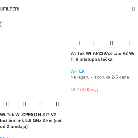
FILTERI
Wi-Tek WI-AP219AX-Lite V2 Wi-
Fi 6 pristupna tačka
WI-TEK
Na lageru - isporuka 2-5 dana
13,770.00
рсд
Wi-Tek WI-CPE511H-KIT V2
bežični link 5.8 GHz 3 km (set
od 2 uređaja)