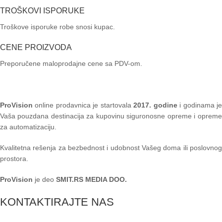
TROŠKOVI ISPORUKE
Troškove isporuke robe snosi kupac.
CENE PROIZVODA
Preporučene maloprodajne cene sa PDV-om.
ProVision
online prodavnica je startovala
2017. godine
i godinama je
Vaša pouzdana destinacija za kupovinu siguronosne opreme i opreme
za automatizaciju.
Kvalitetna rešenja za bezbednost i udobnost Vašeg doma ili poslovnog
prostora.
ProVision
je deo
SMIT.RS MEDIA DOO.
KONTAKTIRAJTE NAS