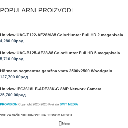
POPULARNI PROIZVODI
Uniview UAC-T122-AF28M-W ColorHunter Full HD 2 megapixela
4,280.00
рсд
Uniview UAC-B125-AF28-W ColorHunter Full HD 5 megapixela
5,710.00
рсд
Hörmann segmentna garažna vrata 2500x2500 Woodgrain
127,700.00
рсд
Uniview IPC3618LE-ADF28K-G 8MP Network Camera
25,700.00
рсд
PROVISION
Copyright 2020-2025 Kreirala
SMIT MEDIA
SVE ZA VAŠU SIGURNOST. NA JEDNOM MESTU.
Menu