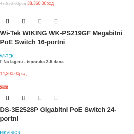
38,360.00
рсд
47,950.00
рсд
Wi-Tek WIKING WK-PS219GF Megabitni
PoE Switch 16-portni
WI-TEK
Na lageru - isporuka 2-5 dana
14,300.00
рсд
-20%
DS-3E2528P Gigabitni PoE Switch 24-
portni
HIKVISION