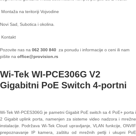
Montaža na teritoriji Vojvodine
Novi Sad, Subotica i okolina.
Kontakt
Pozovite nas na
062 300 840
za ponudu i informacije o ceni ili nam
pišite na
office@provision.rs
Wi-Tek WI-PCE306G V2
Gigabitni PoE Switch 4-portni
Wi-Tek WI-PCES306G je pametni Gigabit PoE switch sa 4 PoE+ porta i
2 Gigabit uplink porta, namenjen za sisteme video nadzora i mrežne
instalacije. Podržava Wi-Tek Cloud upravljanje, VLAN funkcije, ONVIF
prepoznavanje IP kamera, zaštitu od mrežnih petlji i ukupni PoE