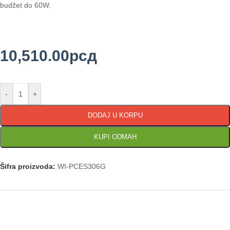
budžet do 60W.
10,510.00
рсд
-
+
DODAJ U KORPU
KUPI ODMAH
Šifra proizvoda:
WI-PCES306G