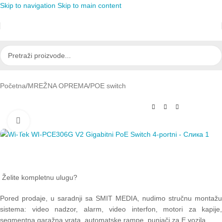
Skip to navigation
Skip to main content
Početna
/
MREŽNA OPREMA
/
POE switch
Click to enlarge
Želite kompletnu ulugu?
Pored prodaje, u saradnji sa SMIT MEDIA, nudimo stručnu montažu
sistema: video nadzor, alarm, video interfon, motori za kapije,
segmentna garažna vrata, automatske rampe, punjači za E vozila.