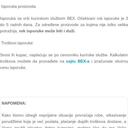
Isporuka proizvoda
Isporuka se vrši kurirskom službom BEX. Očekivani rok isporuke je 3
do 5 radnih dana. Za određene proizvode za kojima nije tolko velika
potražnja,
rok isporuke može biti i duži.
Troškovi isporuke
Snosi ih kupac, naplaćuju se po cenovniku kurirske službe. Kalkulator
troškova možete da pronađete na
sajtu BEX-a
i izračunate okvirn
cenu isporuke.
NAPOMENA:
Kako bismo izbegli neprijatne situacije povraćaja robe, otkazivanje
porudžbine koja je već poslata, plaćanje duplih troškova dostave, a
Vama pružili iskustvo dobre kupovine, molimo Vas da pre Vaše