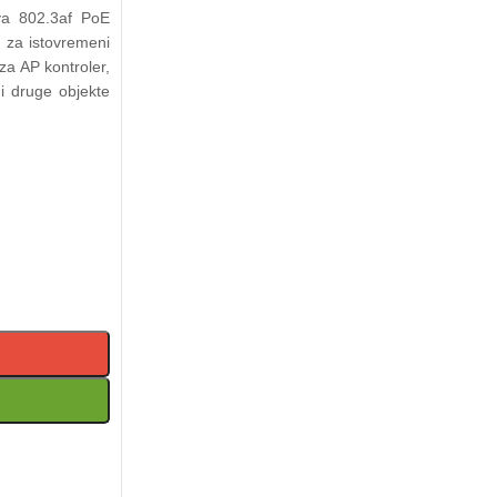
va 802.3af PoE
 za istovremeni
za AP kontroler,
 i druge objekte