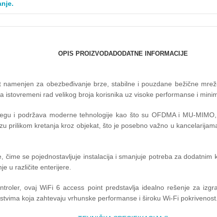
anje.
OPIS PROIZVODA
DODATNE INFORMACIJE
 namenjen za obezbeđivanje brze, stabilne i pouzdane bežične mreže
 istovremeni rad velikog broja korisnika uz visoke performanse i mini
egu i podržava moderne tehnologije kao što su OFDMA i MU-MIMO, ko
 prilikom kretanja kroz objekat, što je posebno važno u kancelarijam
čime se pojednostavljuje instalacija i smanjuje potreba za dodatnim
e u različite enterijere.
ntroler, ovaj WiFi 6 access point predstavlja idealno rešenje za iz
vima koja zahtevaju vrhunske performanse i široku Wi-Fi pokrivenost