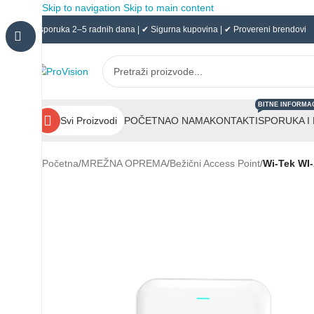
Skip to navigation
Skip to main content
✔ Isporuka 2–5 radnih dana | ✔ Sigurna kupovina | ✔ Provereni brendovi
BITNE INFORMA
POČETNA
O NAMA
KONTAKT
ISPORUKA I
Svi Proizvodi
Početna
/
MREŽNA OPREMA
/
Bežični Access Point
/
Wi-Tek WI-