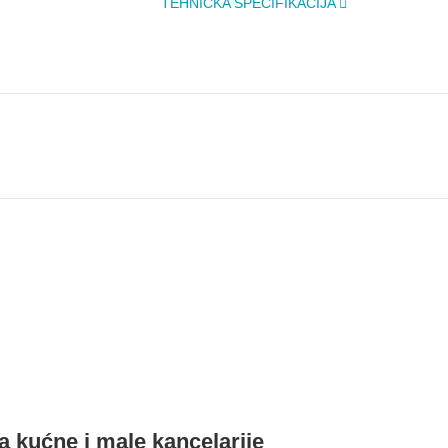
TEHNIČKA SPECIFIKACIJA
a kućne i male kancelarije