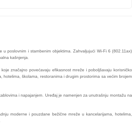
 u poslovnim i stambenim objektima. Zahvaljujući Wi-Fi 6 (802.11ax)
malna kašnjenja.
je značajno povećavaju efikasnost mreže i poboljšavaju korisničko
a, hotelima, školama, restoranima i drugim prostorima sa većim brojem
 kablovima i napajanjem. Uređaj je namenjen za unutrašnju montažu na
gradnju moderne i pouzdane bežične mreže u kancelarijama, hotelima,
.