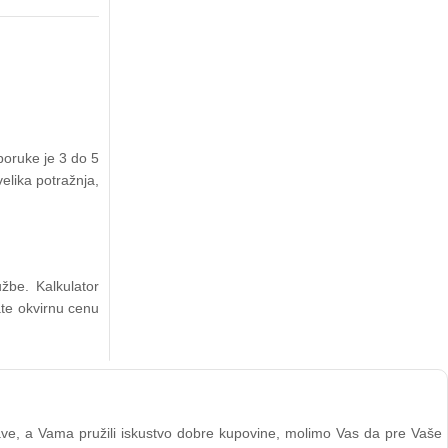
poruke je 3 do 5
elika potražnja,
žbe. Kalkulator
ate okvirnu cenu
stave, a Vama pružili iskustvo dobre kupovine, molimo Vas da pre Vaše