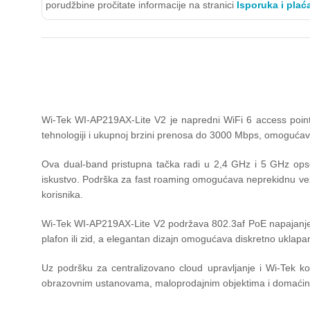
porudžbine pročitate informacije na stranici
Isporuka i plać
Wi-Tek WI-AP219AX-Lite V2 je napredni WiFi 6 access point
tehnologiji i ukupnoj brzini prenosa do 3000 Mbps, omogućava
Ova dual-band pristupna tačka radi u 2,4 GHz i 5 GHz ops
iskustvo. Podrška za fast roaming omogućava neprekidnu vezu
korisnika.
Wi-Tek WI-AP219AX-Lite V2 podržava 802.3af PoE napajanje, 
plafon ili zid, a elegantan dizajn omogućava diskretno uklapanj
Uz podršku za centralizovano cloud upravljanje i Wi-Tek ko
obrazovnim ustanovama, maloprodajnim objektima i domaćinst