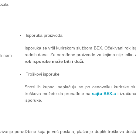
ozila.
Isporuka proizvoda
Isporuka se vrši kurirskom službom BEX. Očekivani rok is
radnih dana. Za određene proizvode za kojima nije tolko v
ili nam
rok isporuke može biti i duži.
Troškovi isporuke
Snosi ih kupac, naplaćuju se po cenovniku kurirske slu
troškova možete da pronađete na
sajtu BEX-a
i izračun
isporuke.
kazivanje porudžbine koja je već poslata, plaćanje duplih troškova do