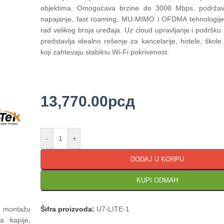
objektima. Omogućava brzine do 3000 Mbps, podrža
napajanje, fast roaming, MU-MIMO i OFDMA tehnologije
rad velikog broja uređaja. Uz cloud upravljanje i podršku 
predstavlja idealno rešenje za kancelarije, hotele, škole
koji zahtevaju stabilnu Wi-Fi pokrivenost.
13,770.00
рсд
-
+
DODAJ U KORPU
KUPI ODMAH
Šifra proizvoda:
U7-LITE-1
u montažu
a kapije,