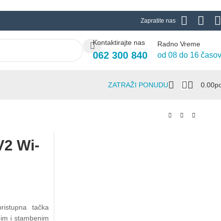
Zapratite nas
Kontaktirajte nas
Radno Vreme
062 300 840
od 08 do 16 časo
ZATRAŽI PONUDU
0.00
Р
V2 Wi-
ristupna tačka
nim i stambenim