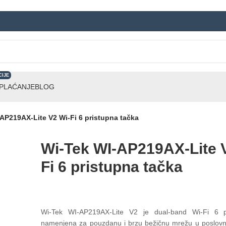
CIJE
 PLAĆANJE
BLOG
AP219AX-Lite V2 Wi-Fi 6 pristupna tačka
Wi-Tek WI-AP219AX-Lite 
Fi 6 pristupna tačka
Wi-Tek WI-AP219AX-Lite V2 je dual-band Wi-Fi 6 p
namenjena za pouzdanu i brzu bežičnu mrežu u poslov