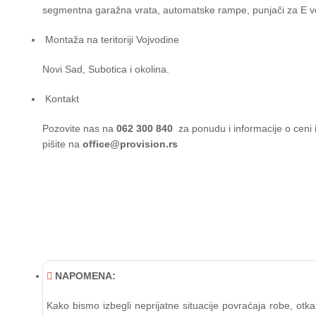
segmentna garažna vrata, automatske rampe, punjači za E v
Montaža na teritoriji Vojvodine
Novi Sad, Subotica i okolina.
Kontakt
Pozovite nas na
062 300 840
za ponudu i informacije o ceni 
pišite na
office@provision.rs
NAPOMENA:
Kako bismo izbegli neprijatne situacije povraćaja robe, ot