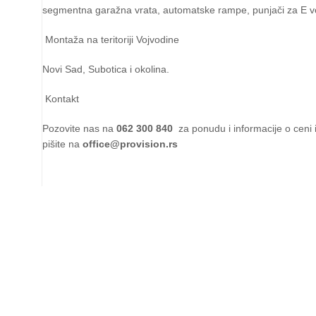
segmentna garažna vrata, automatske rampe, punjači za E v
Montaža na teritoriji Vojvodine
Novi Sad, Subotica i okolina.
Kontakt
Pozovite nas na
062 300 840
za ponudu i informacije o ceni 
pišite na
office@provision.rs