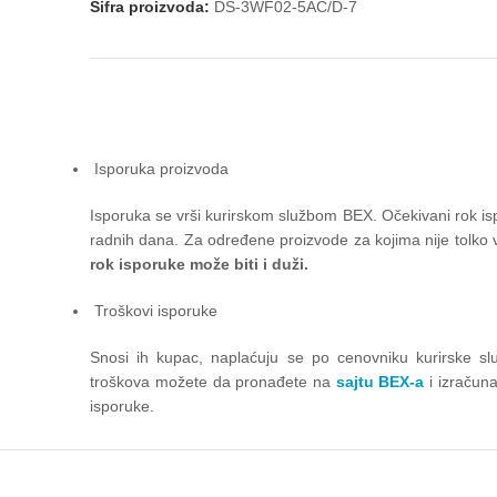
Šifra proizvoda:
DS-3WF02-5AC/D-7
Isporuka proizvoda
Isporuka se vrši kurirskom službom BEX. Očekivani rok is
radnih dana. Za određene proizvode za kojima nije tolko v
rok isporuke može biti i duži.
Troškovi isporuke
Snosi ih kupac, naplaćuju se po cenovniku kurirske slu
troškova možete da pronađete na
sajtu BEX-a
i izračun
isporuke.