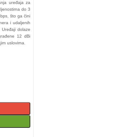
nja uređaja za
ljenostima do 3
ps, što ga čini
era i udaljenih
 Uređaji dolaze
građene 12 dBi
jim uslovima.