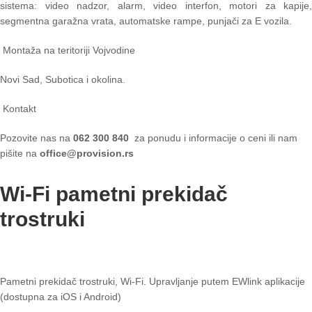
sistema: video nadzor, alarm, video interfon, motori za kapije,
segmentna garažna vrata, automatske rampe, punjači za E vozila.
Montaža na teritoriji Vojvodine
Novi Sad, Subotica i okolina.
Kontakt
Pozovite nas na
062 300 840
za ponudu i informacije o ceni ili nam
pišite na
office@provision.rs
Wi-Fi pametni prekidač
trostruki
Pametni prekidač trostruki, Wi-Fi. Upravljanje putem EWlink aplikacije
(dostupna za iOS i Android)