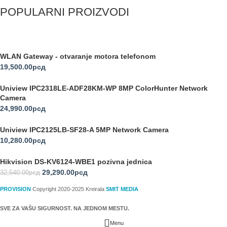
POPULARNI PROIZVODI
WLAN Gateway - otvaranje motora telefonom
19,500.00
рсд
Uniview IPC2318LE-ADF28KM-WP 8MP ColorHunter Network
Camera
24,990.00
рсд
Uniview IPC2125LB-SF28-A 5MP Network Camera
10,280.00
рсд
Hikvision DS-KV6124-WBE1 pozivna jednica
29,290.00
рсд
32,540.00
рсд
PROVISION
Copyright 2020-2025 Kreirala
SMIT MEDIA
SVE ZA VAŠU SIGURNOST. NA JEDNOM MESTU.
Menu