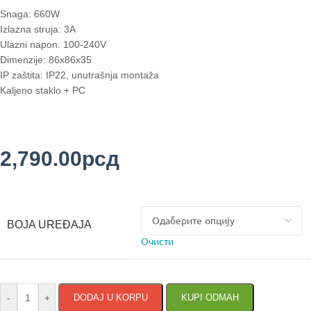
Snaga: 660W
Izlazna struja: 3A
Ulazni napon: 100-240V
Dimenzije: 86x86x35
IP zaštita: IP22, unutrašnja montaža
Kaljeno staklo + PC
2,790.00
рсд
BOJA UREĐAJA
Очисти
-
+
DODAJ U KORPU
KUPI ODMAH