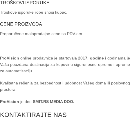
TROŠKOVI ISPORUKE
Troškove isporuke robe snosi kupac.
CENE PROIZVODA
Preporučene maloprodajne cene sa PDV-om.
ProVision
online prodavnica je startovala
2017. godine
i godinama je
Vaša pouzdana destinacija za kupovinu siguronosne opreme i opreme
za automatizaciju.
Kvalitetna rešenja za bezbednost i udobnost Vašeg doma ili poslovnog
prostora.
ProVision
je deo
SMIT.RS MEDIA DOO.
KONTAKTIRAJTE NAS