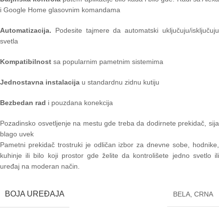
i Google Home glasovnim komandama
Automatizacija.
Podesite tajmere da automatski uključuju/isključuj
svetla
Kompatibilnost
sa popularnim pametnim sistemima
Jednostavna instalacija
u standardnu zidnu kutiju
Bezbedan rad
i pouzdana konekcija
Pozadinsko osvetljenje na mestu gde treba da dodirnete prekidač, sija
blago uvek
Pametni prekidač trostruki je odličan izbor za dnevne sobe, hodnike,
kuhinje ili bilo koji prostor gde želite da kontrolišete jedno svetlo ili
uređaj na moderan način.
BOJA UREĐAJA
BELA
,
CRNA