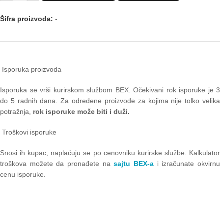
Šifra proizvoda:
-
Isporuka proizvoda
Isporuka se vrši kurirskom službom BEX. Očekivani rok isporuke je 3
do 5 radnih dana. Za određene proizvode za kojima nije tolko velika
potražnja,
rok isporuke može biti i duži.
Troškovi isporuke
Snosi ih kupac, naplaćuju se po cenovniku kurirske službe. Kalkulator
troškova možete da pronađete na
sajtu BEX-a
i izračunate okvirn
cenu isporuke.