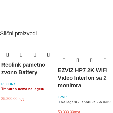
Slični proizvodi
Reolink pametno
EZVIZ HP7 2K WiFi
zvono Battery
Video Interfon sa 2
REOLINK
monitora
Trenutno nema na lageru
EZVIZ
25,200.00
рсд
Na lageru - isporuka 2-5 dana
50,000.00
рсд