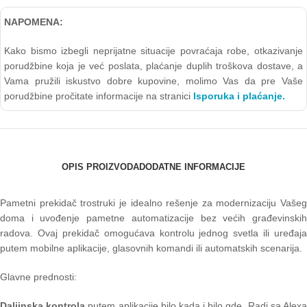
NAPOMENA:
Kako bismo izbegli neprijatne situacije povraćaja robe, otkazivanje
porudžbine koja je već poslata, plaćanje duplih troškova dostave, a
Vama pružili iskustvo dobre kupovine, molimo Vas da pre Vaše
porudžbine pročitate informacije na stranici
Isporuka i plaćanje.
OPIS PROIZVODA
DODATNE INFORMACIJE
Pametni prekidač trostruki je idealno rešenje za modernizaciju Vašeg
doma i uvođenje pametne automatizacije bez većih građevinskih
radova. Ovaj prekidač omogućava kontrolu jednog svetla ili uređaja
putem mobilne aplikacije, glasovnih komandi ili automatskih scenarija.
Glavne prednosti:
Daljinska kontrola
putem aplikacije bilo kada i bilo gde. Radi sa Alex