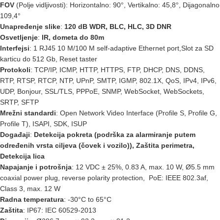
FOV
(Polje vidljivosti): Horizontalno: 90°, Vertikalno: 45,8°, Dijagonalno
109,4°
Unapređenje slike
:
120 dB WDR, BLC, HLC, 3D DNR
Osvetljenje
:
IR, dometa do 80m
Interfejsi
: 1 RJ45 10 M/100 M self-adaptive Ethernet port,Slot za SD
karticu do 512 Gb, Reset taster
Protokoli
: TCP/IP, ICMP, HTTP, HTTPS, FTP, DHCP, DNS, DDNS,
RTP, RTSP, RTCP, NTP, UPnP, SMTP, IGMP, 802.1X, QoS, IPv4, IPv6,
UDP, Bonjour, SSL/TLS, PPPoE, SNMP, WebSocket, WebSockets,
SRTP, SFTP
Mrežni standardi
: Open Network Video Interface (Profile S, Profile G,
Profile T), ISAPI, SDK, ISUP
Događaji
:
Detekcija pokreta (podrška za alarmiranje putem
određenih vrsta ciljeva (čovek i vozilo)), Zaštita perimetra,
Detekcija lica
Napajanje i potrošnja
: 12 VDC ± 25%, 0.83 A, max. 10 W, Ø5.5 mm
coaxial power plug, reverse polarity protection, PoE: IEEE 802.3af,
Class 3, max. 12 W
Radna temperatura
: -30°C to 65°C
Zaštita
: IP67: IEC 60529-2013