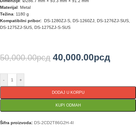
Dimenzije
: Ø286.7 mm × 93.3 mm × 91.2 mm
Materijal
: Metal
Težina
: 1180 g
Kompatibilni pribor:
DS-1280ZJ-S, DS-1260ZJ, DS-1276ZJ-SUS,
DS-1275ZJ-SUS, DS-1275ZJ-S-SUS
40,000.00
рсд
50,000.00
рсд
-
+
DODAJ U KORPU
KUPI ODMAH
Šifra proizvoda:
DS-2CD2T86G2H-4I