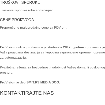
TROŠKOVI ISPORUKE
Troškove isporuke robe snosi kupac.
CENE PROIZVODA
Preporučene maloprodajne cene sa PDV-om.
ProVision
online prodavnica je startovala
2017. godine
i godinama je
Vaša pouzdana destinacija za kupovinu siguronosne opreme i opreme
za automatizaciju.
Kvalitetna rešenja za bezbednost i udobnost Vašeg doma ili poslovnog
prostora.
ProVision
je deo
SMIT.RS MEDIA DOO.
KONTAKTIRAJTE NAS