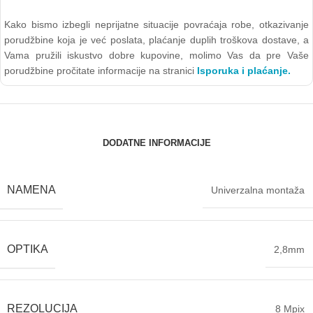
Kako bismo izbegli neprijatne situacije povraćaja robe, otkazivanje
porudžbine koja je već poslata, plaćanje duplih troškova dostave, a
Vama pružili iskustvo dobre kupovine, molimo Vas da pre Vaše
porudžbine pročitate informacije na stranici
Isporuka i plaćanje.
DODATNE INFORMACIJE
NAMENA
Univerzalna montaža
OPTIKA
2,8mm
REZOLUCIJA
8 Mpix