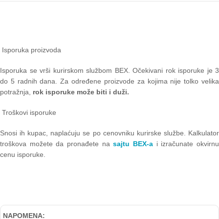
Isporuka proizvoda
Isporuka se vrši kurirskom službom BEX. Očekivani rok isporuke je 3
do 5 radnih dana. Za određene proizvode za kojima nije tolko velika
potražnja,
rok isporuke može biti i duži.
Troškovi isporuke
Snosi ih kupac, naplaćuju se po cenovniku kurirske službe. Kalkulator
troškova možete da pronađete na
sajtu BEX-a
i izračunate okvirn
cenu isporuke.
NAPOMENA: