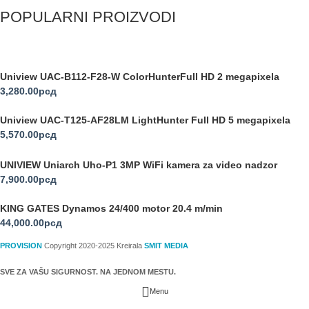
POPULARNI PROIZVODI
Uniview UAC-B112-F28-W ColorHunterFull HD 2 megapixela
3,280.00
рсд
Uniview UAC-T125-AF28LM LightHunter Full HD 5 megapixela
5,570.00
рсд
UNIVIEW Uniarch Uho-P1 3MP WiFi kamera za video nadzor
7,900.00
рсд
KING GATES Dynamos 24/400 motor 20.4 m/min
44,000.00
рсд
PROVISION
Copyright 2020-2025 Kreirala
SMIT MEDIA
SVE ZA VAŠU SIGURNOST. NA JEDNOM MESTU.
Menu