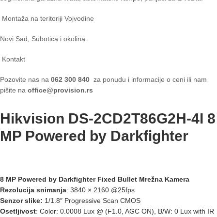
Montaža na teritoriji Vojvodine
Novi Sad, Subotica i okolina.
Kontakt
Pozovite nas na
062 300 840
za ponudu i informacije o ceni ili nam
pišite na
office@provision.rs
Hikvision DS-2CD2T86G2H-4I 8
MP Powered by Darkfighter
8 MP Powered by Darkfighter Fixed Bullet Mrežna Kamera
Rezolucija snimanja
: 3840 × 2160 @25fps
Senzor slike:
1/1.8″ Progressive Scan CMOS
Osetljivost
: Color: 0.0008 Lux @ (F1.0, AGC ON), B/W: 0 Lux with IR