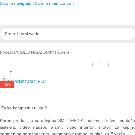
Skip to navigation
Skip to main content
Početna
/
VIDEO NADZOR
/
IP kamere
Click to enlarge
-20%
Želite kompletnu ulugu?
Pored prodaje, u saradnji sa SMIT MEDIA, nudimo stručnu montažu
sistema: video nadzor, alarm, video interfon, motori za kapije,
segmentna garažna vrata, automatske rampe, punjači za E vozila.