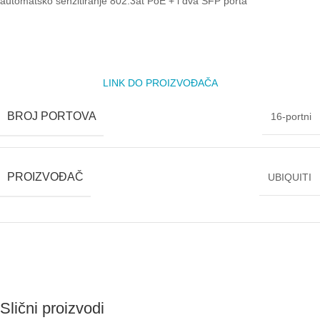
automatsko senzitiranje 802.3at PoE + i dva SFP porta
LINK DO PROIZVOĐAČA
BROJ PORTOVA
16-portni
PROIZVOĐAČ
UBIQUITI
Slični proizvodi