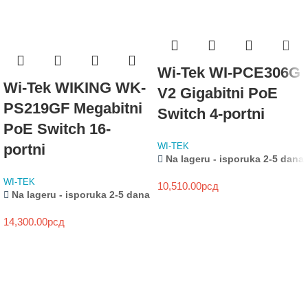
Wi-Tek WI-PCE306G
Wi-Tek WIKING WK-
V2 Gigabitni PoE
PS219GF Megabitni
Switch 4-portni
PoE Switch 16-
portni
WI-TEK
Na lageru - isporuka 2-5 dana
WI-TEK
10,510.00
рсд
Na lageru - isporuka 2-5 dana
14,300.00
рсд
NOVO
HIKVISION
HYBRID LIGHT
SEGMENTNA GARAŽNA VRATA