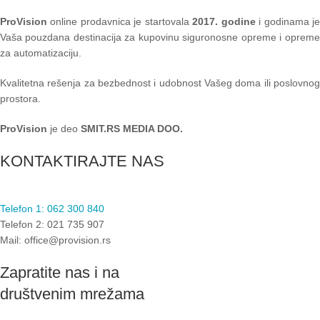
ProVision
online prodavnica je startovala
2017. godine
i godinama je
Vaša pouzdana destinacija za kupovinu siguronosne opreme i opreme
za automatizaciju.
Kvalitetna rešenja za bezbednost i udobnost Vašeg doma ili poslovnog
prostora.
ProVision
je deo
SMIT.RS MEDIA DOO.
KONTAKTIRAJTE NAS
Telefon 1: 062 300 840
Telefon 2: 021 735 907
Mail: office@provision.rs
Zapratite nas i na
društvenim mrežama