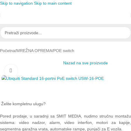
Skip to navigation
Skip to main content
Početna
/
MREŽNA OPREMA
/
POE switch
Nazad na sve proizvode
Click to enlarge
Želite kompletnu ulugu?
Pored prodaje, u saradnji sa SMIT MEDIA, nudimo stručnu montažu
sistema: video nadzor, alarm, video interfon, motori za kapije,
segmentna garažna vrata, automatske rampe, punjači za E vozila.