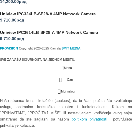
14,200.00
рсд
Uniview IPC324LB-SF28-A 4MP Network Camera
9,710.00
рсд
Uniview IPC3614LB-SF28-A 4MP Network Camera
9,710.00
рсд
PROVISION
Copyright 2020-2025 Kreirala
SMIT MEDIA
SVE ZA VAŠU SIGURNOST. NA JEDNOM MESTU.
Menu
Cart
Moj nalog
Naša stranica koristi kolačiće (cookies), da bi Vam pružila što kvalitetniju
uslugu, optimalno korisničko iskustvo i funkcionalnost. Klikom na
"PRIHVATAM", "PROČITAJ VIŠE" ili nastavljanjem korišćenja ovog sajta
smatramo da ste saglasni sa našom
politikom privatnosti
i potvrđujet
prihvatanje kolačića.