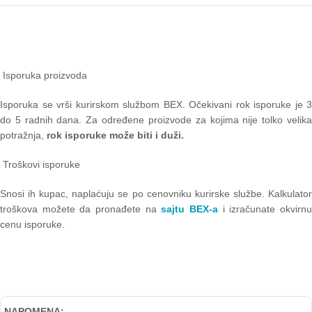
Isporuka proizvoda
Isporuka se vrši kurirskom službom BEX. Očekivani rok isporuke je 3
do 5 radnih dana. Za određene proizvode za kojima nije tolko velika
potražnja,
rok isporuke može biti i duži.
Troškovi isporuke
Snosi ih kupac, naplaćuju se po cenovniku kurirske službe. Kalkulator
troškova možete da pronađete na
sajtu BEX-a
i izračunate okvirn
cenu isporuke.
NAPOMENA: