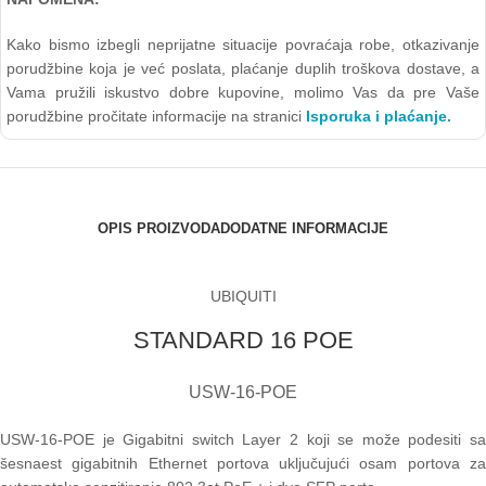
Kako bismo izbegli neprijatne situacije povraćaja robe, otkazivanje
porudžbine koja je već poslata, plaćanje duplih troškova dostave, a
Vama pružili iskustvo dobre kupovine, molimo Vas da pre Vaše
porudžbine pročitate informacije na stranici
Isporuka i plaćanje.
OPIS PROIZVODA
DODATNE INFORMACIJE
UBIQUITI
STANDARD 16 POE
USW-16-POE
USW-16-POE je Gigabitni switch Layer 2 koji se može podesiti sa
šesnaest gigabitnih Ethernet portova uključujući osam portova za