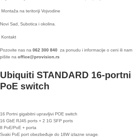
Montaža na teritoriji Vojvodine
Novi Sad, Subotica i okolina.
Kontakt
Pozovite nas na
062 300 840
za ponudu i informacije o ceni ili nam
pišite na
office@provision.rs
Ubiquiti STANDARD 16-portni
PoE switch
16 Portni gigabitni upravljivi POE switch
16 GbE RJ45 ports + 2 1G SFP ports
8 PoE/PoE + porta
Svaki PoE port obezbeđuje do 18W izlazne snage.