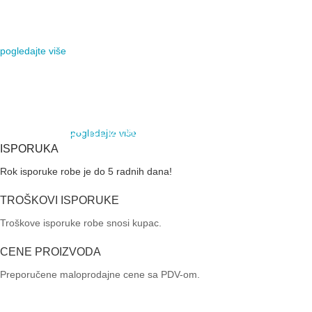
KAMERE
MOTORI ZA KRILNE KAPIJE
VIDI VIŠE
pogledajte više
VIDI VIŠE
AJAX SYSTEMS
NAJBOLJI BEŽIČNI
ALARMNI SISTEM
AUTOMATSKE RAMPE
MOTORI ZA KLIZNE
pogledajte više
VIDI VIŠE
KAPIJE
ISPORUKA
Rok isporuke robe je do 5 radnih dana!
VIDI VIŠE
TROŠKOVI ISPORUKE
Troškove isporuke robe snosi kupac.
CENE PROIZVODA
Preporučene maloprodajne cene sa PDV-om.