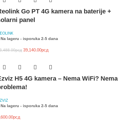
Reolink Go PT 4G kamera na baterije +
solarni panel
EOLINK
Na lageru - isporuka 2-5 dana
39,140.00
рсд
3,488.00
рсд
Ezviz H5 4G kamera – Nema WiFi? Nema
problema!
ZVIZ
Na lageru - isporuka 2-5 dana
,600.00
рсд