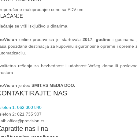
reporučene maloprodajne cene sa PDV-om.
PLAĆANJE
laćanje se vrši isključivo u dinarima.
roVision
online prodavnica je startovala
2017. godine
i godinama 
aša pouzdana destinacija za kupovinu siguronosne opreme i opreme 
utomatizaciju.
valitetna rešenja za bezbednost i udobnost Vašeg doma ili poslovn
rostora.
roVision
je deo
SMIT.RS MEDIA DOO.
KONTAKTIRAJTE NAS
elefon 1: 062 300 840
elefon 2: 021 735 907
ail: office@provision.rs
apratite nas i na