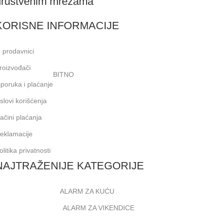
društvenim mrežama
KORISNE INFORMACIJE
 prodavnici
roizvođači
BITNO
sporuka i plaćanje
slovi korišćenja
ačini plaćanja
eklamacije
olitika privatnosti
NAJTRAŽENIJE KATEGORIJE
ALARM ZA KUĆU
ALARM ZA VIKENDICE