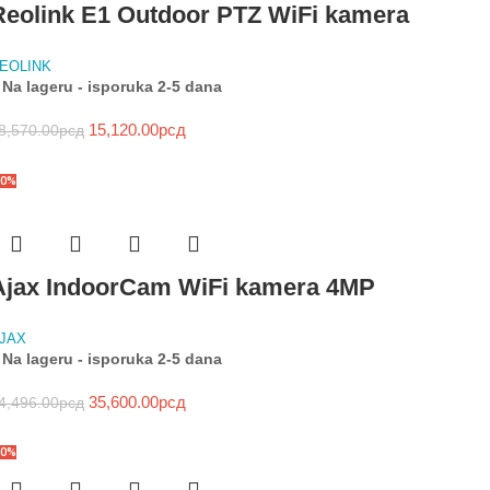
Reolink E1 Outdoor PTZ WiFi kamera
EOLINK
Na lageru - isporuka 2-5 dana
15,120.00
рсд
8,570.00
рсд
20%
Ajax IndoorCam WiFi kamera 4MP
JAX
Na lageru - isporuka 2-5 dana
35,600.00
рсд
4,496.00
рсд
10%