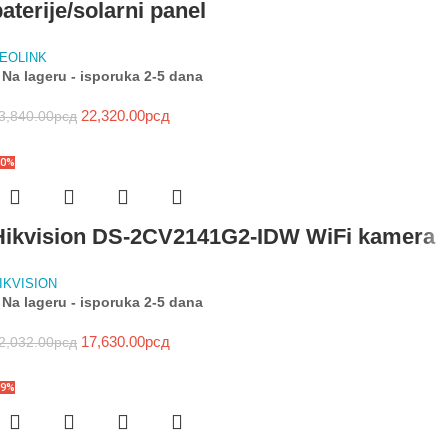
aterije/solarni panel
EOLINK
Na lageru - isporuka 2-5 dana
22,320.00
рсд
3,840.00
рсд
20%
Hikvision DS-2CV2141G2-IDW WiFi kamera
IKVISION
Na lageru - isporuka 2-5 dana
17,630.00
рсд
2,032.00
рсд
19%