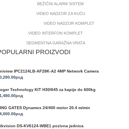
BEŽIČNI ALARM SISTEM
VIDEO NADZOR ZA KUĆU
VIDEO NADZOR KOMPLET
VIDEO INTERFON KOMPLET
SEGMENTNA GARAŽNA VRATA
POPULARNI PROIZVODI
niview IPC2124LB-AF28K-A2 4MP Network Camera
0,280.00
рсд
oger Technology KIT H30/645 za kapije do 600kg
1,480.00
рсд
ING GATES Dynamos 24/400 motor 20.4 m/min
4,000.00
рсд
ikvision DS-KV6124-WBE1 pozivna jednica