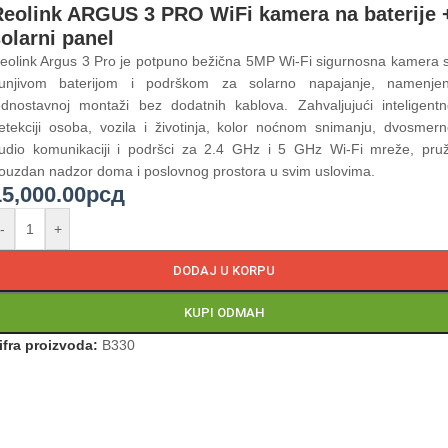
Reolink ARGUS 3 PRO WiFi kamera na baterije 
olarni panel
eolink Argus 3 Pro je potpuno bežična 5MP Wi-Fi sigurnosna kamera 
unjivom baterijom i podrškom za solarno napajanje, namenje
ednostavnoj montaži bez dodatnih kablova. Zahvaljujući inteligentn
etekciji osoba, vozila i životinja, kolor noćnom snimanju, dvosmern
udio komunikaciji i podršci za 2.4 GHz i 5 GHz Wi-Fi mreže, pru
ouzdan nadzor doma i poslovnog prostora u svim uslovima.
15,000.00
рсд
-
+
DODAJ U KORPU
KUPI ODMAH
ifra proizvoda:
B330