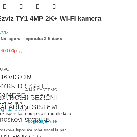
Ezviz TY1 4MP 2K+ Wi-Fi kamera
ZVIZ
Na lageru - isporuka 2-5 dana
,400.00
рсд
NOVO
EGMENTNA GARAŽNA VRATA
HIKVISION
OTORI ZA KRILNE KAPIJE
HYBRID LIGHT
AJAX SYSTEMS
DI VIŠE
KAMERE
NAJBOLJI BEŽIČNI
UTOMATSKE RAMPE
DI VIŠE
OTORI ZA KLIZNE
ISPORUKA
ALARMNI SISTEM
ogledajte više
DI VIŠE
APIJE
ok isporuke robe je do 5 radnih dana!
TROŠKOVI ISPORUKE
pogledajte više
DI VIŠE
roškove isporuke robe snosi kupac.
CENE PROIZVODA