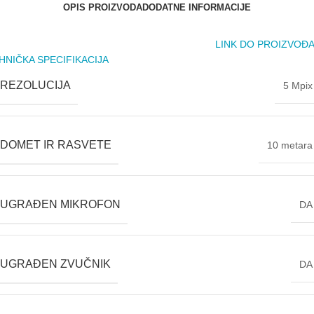
OPIS PROIZVODA
DODATNE INFORMACIJE
LINK DO PROIZVOĐ
HNIČKA SPECIFIKACIJA
REZOLUCIJA
5 Mpix
DOMET IR RASVETE
10 metara
UGRAĐEN MIKROFON
DA
UGRAĐEN ZVUČNIK
DA