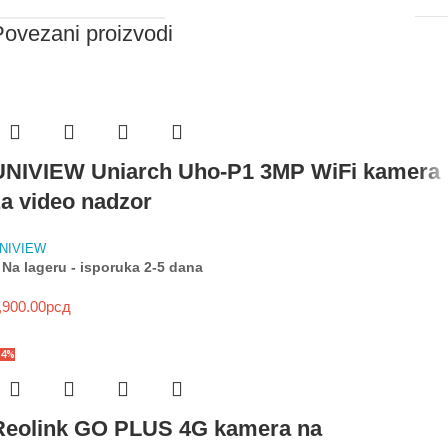
Povezani proizvodi
UNIVIEW Uniarch Uho-P1 3MP WiFi kamera
za video nadzor
NIVIEW
Na lageru - isporuka 2-5 dana
,900.00
рсд
34%
Reolink GO PLUS 4G kamera na