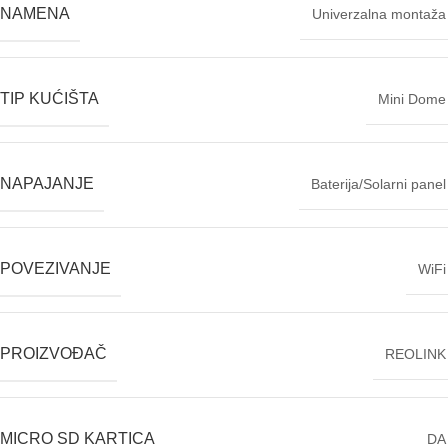
NAMENA
Univerzalna montaža
TIP KUĆIŠTA
Mini Dome
NAPAJANJE
Baterija/Solarni panel
POVEZIVANJE
WiFi
PROIZVOĐAČ
REOLINK
MICRO SD KARTICA
DA