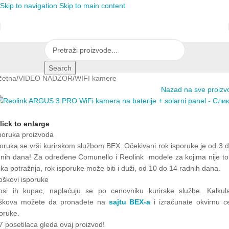
Skip to navigation
Skip to main content
Search
četna
/
VIDEO NADZOR
/
WIFI kamere
Nazad na sve proizv
lick to enlarge
poruka proizvoda
oruka se vrši kurirskom službom BEX. Očekivani rok isporuke je od 3 
dnih dana! Za određene Comunello i Reolink modele za kojima nije tol
ika potražnja, rok isporuke može biti i duži, od 10 do 14 radnih dana.
oškovi isporuke
osi ih kupac, naplaćuju se po cenovniku kurirske službe. Kalkula
oškova možete da pronađete na
sajtu BEX-a
i izračunate okvirnu c
poruke.
7
posetilaca gleda ovaj proizvod!