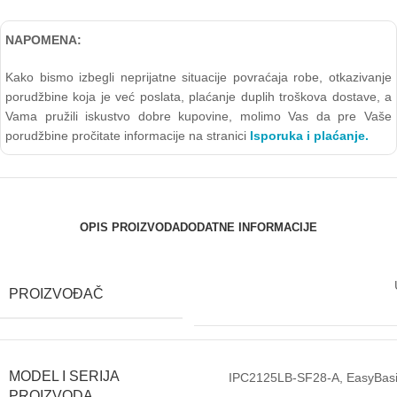
NAPOMENA:
Kako bismo izbegli neprijatne situacije povraćaja robe, otkazivanje
porudžbine koja je već poslata, plaćanje duplih troškova dostave, a
Vama pružili iskustvo dobre kupovine, molimo Vas da pre Vaše
porudžbine pročitate informacije na stranici
Isporuka i plaćanje.
OPIS PROIZVODA
DODATNE INFORMACIJE
PROIZVOĐAČ
MODEL I SERIJA
IPC2125LB-SF28-A, EasyBasic
PROIZVODA