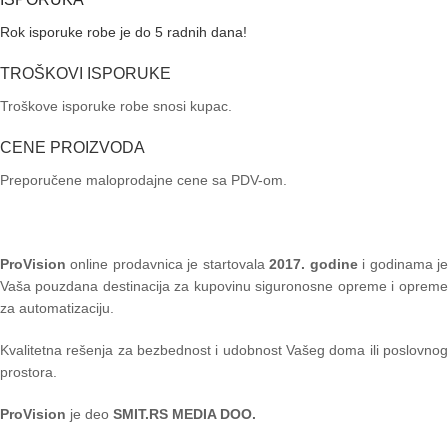
KAPIJE
Rok isporuke robe je do 5 radnih dana!
VIDI VIŠE
TROŠKOVI ISPORUKE
Troškove isporuke robe snosi kupac.
CENE PROIZVODA
Preporučene maloprodajne cene sa PDV-om.
ProVision
online prodavnica je startovala
2017. godine
i godinama je
Vaša pouzdana destinacija za kupovinu siguronosne opreme i opreme
za automatizaciju.
Kvalitetna rešenja za bezbednost i udobnost Vašeg doma ili poslovnog
prostora.
ProVision
je deo
SMIT.RS MEDIA DOO.