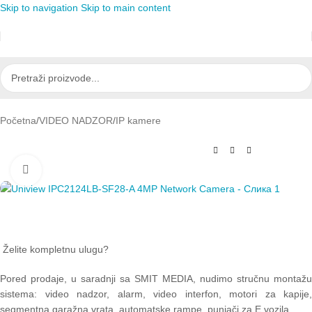
Skip to navigation
Skip to main content
Početna
/
VIDEO NADZOR
/
IP kamere
Click to enlarge
Želite kompletnu ulugu?
Pored prodaje, u saradnji sa SMIT MEDIA, nudimo stručnu montažu
sistema: video nadzor, alarm, video interfon, motori za kapije,
segmentna garažna vrata, automatske rampe, punjači za E vozila.