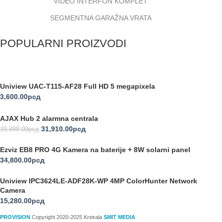
VIDEO INTERFON KOMPLET
SEGMENTNA GARAŽNA VRATA
POPULARNI PROIZVODI
Uniview UAC-T115-AF28 Full HD 5 megapixela
3,600.00
рсд
AJAX Hub 2 alarmna centrala
31,910.00
рсд
39,888.00
рсд
Ezviz EB8 PRO 4G Kamera na baterije + 8W solarni panel
34,800.00
рсд
Uniview IPC3624LE-ADF28K-WP 4MP ColorHunter Network
Camera
15,280.00
рсд
PROVISION
Copyright 2020-2025 Kreirala
SMIT MEDIA