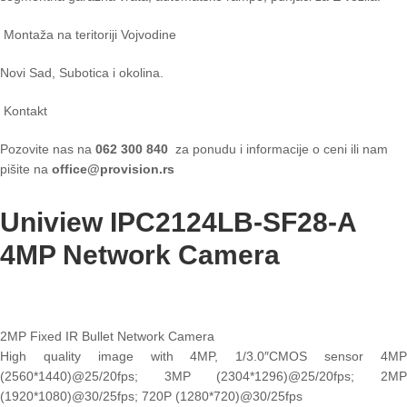
Montaža na teritoriji Vojvodine
Novi Sad, Subotica i okolina.
Kontakt
Pozovite nas na
062 300 840
za ponudu i informacije o ceni ili nam
pišite na
office@provision.rs
Uniview IPC2124LB-SF28-A
4MP Network Camera
2MP Fixed IR Bullet Network Camera
High quality image with 4MP, 1/3.0″CMOS sensor 4MP
(2560*1440)@25/20fps; 3MP (2304*1296)@25/20fps; 2MP
(1920*1080)@30/25fps; 720P (1280*720)@30/25fps