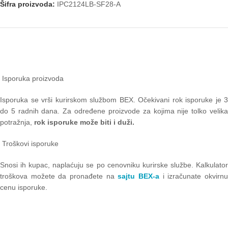
Šifra proizvoda:
IPC2124LB-SF28-A
Isporuka proizvoda
Isporuka se vrši kurirskom službom BEX. Očekivani rok isporuke je 3
do 5 radnih dana. Za određene proizvode za kojima nije tolko velika
potražnja,
rok isporuke može biti i duži.
Troškovi isporuke
Snosi ih kupac, naplaćuju se po cenovniku kurirske službe. Kalkulator
troškova možete da pronađete na
sajtu BEX-a
i izračunate okvirn
cenu isporuke.