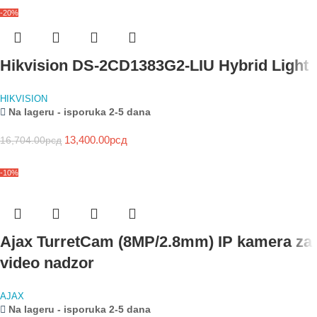
-20%
Hikvision DS-2CD1383G2-LIU Hybrid Light
HIKVISION
Na lageru - isporuka 2-5 dana
13,400.00
рсд
16,704.00
рсд
-10%
Ajax TurretCam (8MP/2.8mm) IP kamera za
video nadzor
AJAX
Na lageru - isporuka 2-5 dana