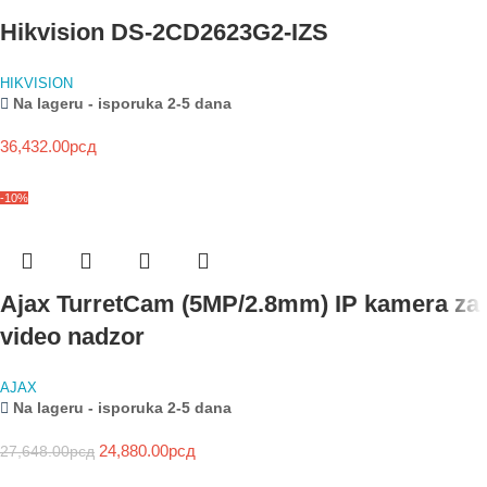
Hikvision DS-2CD2623G2-IZS
HIKVISION
Na lageru - isporuka 2-5 dana
36,432.00
рсд
-10%
Ajax TurretCam (5MP/2.8mm) IP kamera za
video nadzor
AJAX
Na lageru - isporuka 2-5 dana
24,880.00
рсд
27,648.00
рсд