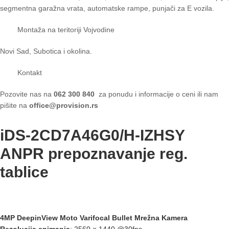
segmentna garažna vrata, automatske rampe, punjači za E vozila.
Montaža na teritoriji Vojvodine
Novi Sad, Subotica i okolina.
Kontakt
Pozovite nas na
062 300 840
za ponudu i informacije o ceni ili nam
pišite na
office@provision.rs
iDS-2CD7A46G0/H-IZHSY
ANPR prepoznavanje reg.
tablice
4MP DeepinView Moto Varifocal Bullet Mrežna Kamera