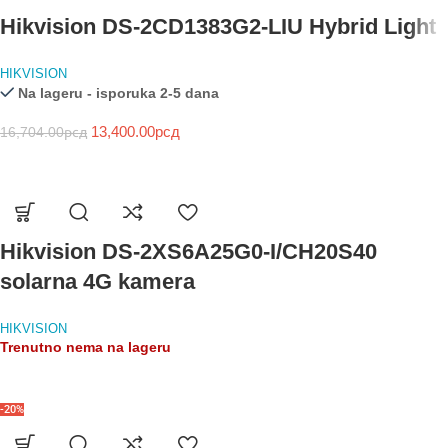
Hikvision DS-2CD1383G2-LIU Hybrid Light
HIKVISION
Na lageru - isporuka 2-5 dana
13,400.00
рсд
16,704.00
рсд
Hikvision DS-2XS6A25G0-I/CH20S40
solarna 4G kamera
HIKVISION
Trenutno nema na lageru
-20%