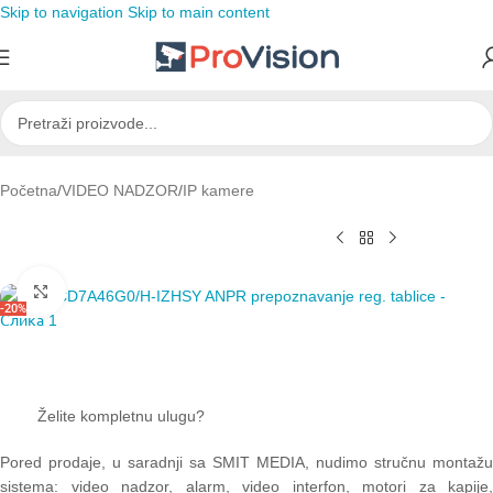
Skip to navigation
Skip to main content
Početna
/
VIDEO NADZOR
/
IP kamere
Click to enlarge
-20%
Želite kompletnu ulugu?
Pored prodaje, u saradnji sa SMIT MEDIA, nudimo stručnu montažu
sistema: video nadzor, alarm, video interfon, motori za kapije,