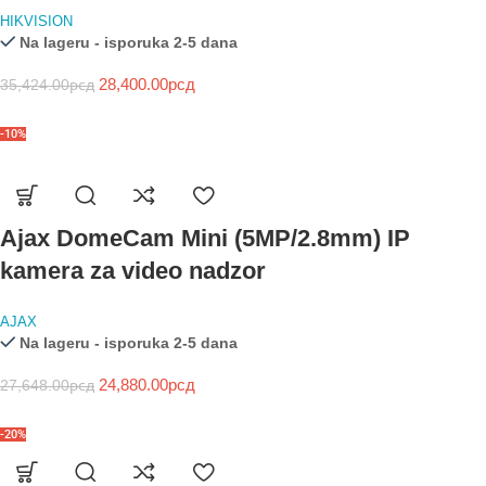
HIKVISION
Na lageru - isporuka 2-5 dana
28,400.00
рсд
35,424.00
рсд
-10%
Ajax DomeCam Mini (5MP/2.8mm) IP
kamera za video nadzor
AJAX
Na lageru - isporuka 2-5 dana
24,880.00
рсд
27,648.00
рсд
-20%