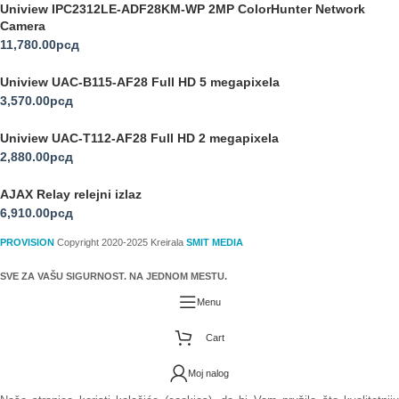
Uniview IPC2312LE-ADF28KM-WP 2MP ColorHunter Network
Camera
11,780.00
рсд
Uniview UAC-B115-AF28 Full HD 5 megapixela
3,570.00
рсд
Uniview UAC-T112-AF28 Full HD 2 megapixela
2,880.00
рсд
AJAX Relay relejni izlaz
6,910.00
рсд
PROVISION
Copyright 2020-2025 Kreirala
SMIT MEDIA
SVE ZA VAŠU SIGURNOST. NA JEDNOM MESTU.
Menu
Cart
Moj nalog