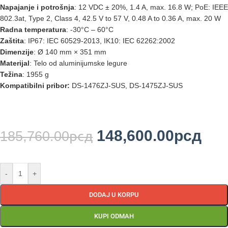
Napajanje i potrošnja
: 12 VDC ± 20%, 1.4 A, max. 16.8 W; PoE: IEEE
802.3at, Type 2, Class 4, 42.5 V to 57 V, 0.48 A to 0.36 A, max. 20 W
Radna temperatura
: -30°C – 60°C
Zaštita
: IP67: IEC 60529-2013, IK10: IEC 62262:2002
Dimenzije
: Ø 140 mm × 351 mm
Materijal
: Telo od aluminijumske legure
Težina
: 1955 g
Kompatibilni pribor:
DS-1476ZJ-SUS, DS-1475ZJ-SUS
148,600.00
рсд
185,760.00
рсд
-
+
DODAJ U KORPU
KUPI ODMAH