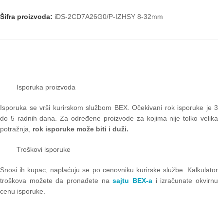
Šifra proizvoda:
iDS-2CD7A26G0/P-IZHSY 8-32mm
Isporuka proizvoda
Isporuka se vrši kurirskom službom BEX. Očekivani rok isporuke je 3
do 5 radnih dana. Za određene proizvode za kojima nije tolko velika
potražnja,
rok isporuke može biti i duži.
Troškovi isporuke
Snosi ih kupac, naplaćuju se po cenovniku kurirske službe. Kalkulator
troškova možete da pronađete na
sajtu BEX-a
i izračunate okvirn
cenu isporuke.