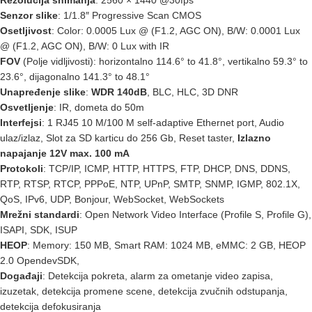
Rezolucija snimanja
: 2560 × 1440 @30fps
Senzor slike
: 1/1.8″ Progressive Scan CMOS
Osetljivost
: Color: 0.0005 Lux @ (F1.2, AGC ON), B/W: 0.0001 Lux
@ (F1.2, AGC ON), B/W: 0 Lux with IR
FOV
(Polje vidljivosti): horizontalno 114.6° to 41.8°, vertikalno 59.3° to
23.6°, dijagonalno 141.3° to 48.1°
Unapređenje slike
:
WDR 140dB
, BLC, HLC, 3D DNR
Osvetljenje
: IR, dometa do 50m
Interfejsi
: 1 RJ45 10 M/100 M self-adaptive Ethernet port, Audio
ulaz/izlaz, Slot za SD karticu do 256 Gb, Reset taster,
Izlazno
napajanje 12V max. 100 mA
Protokoli
: TCP/IP, ICMP, HTTP, HTTPS, FTP, DHCP, DNS, DDNS,
RTP, RTSP, RTCP, PPPoE, NTP, UPnP, SMTP, SNMP, IGMP, 802.1X,
QoS, IPv6, UDP, Bonjour, WebSocket, WebSockets
Mrežni standardi
: Open Network Video Interface (Profile S, Profile G),
ISAPI, SDK, ISUP
HEOP
: Memory: 150 MB, Smart RAM: 1024 MB, eMMC: 2 GB, HEOP
2.0 OpendevSDK,
Događaji
: Detekcija pokreta, alarm za ometanje video zapisa,
izuzetak, detekcija promene scene, detekcija zvučnih odstupanja,
detekcija defokusiranja