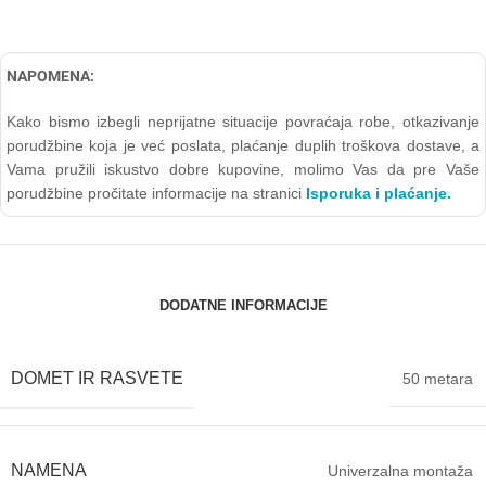
NAPOMENA:
Kako bismo izbegli neprijatne situacije povraćaja robe, otkazivanje
porudžbine koja je već poslata, plaćanje duplih troškova dostave, a
Vama pružili iskustvo dobre kupovine, molimo Vas da pre Vaše
porudžbine pročitate informacije na stranici
Isporuka i plaćanje.
DODATNE INFORMACIJE
DOMET IR RASVETE
50 metara
NAMENA
Univerzalna montaža