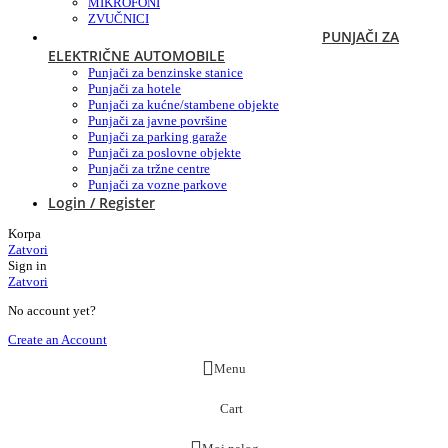
MIKROFONI
ZVUČNICI
PUNJAČI ZA
ELEKTRIČNE AUTOMOBILE
Punjači za benzinske stanice
Punjači za hotele
Punjači za kućne/stambene objekte
Punjači za javne površine
Punjači za parking garaže
Punjači za poslovne objekte
Punjači za tržne centre
Punjači za vozne parkove
Login / Register
Korpa
Zatvori
Sign in
Zatvori
No account yet?
Create an Account
Menu
Cart