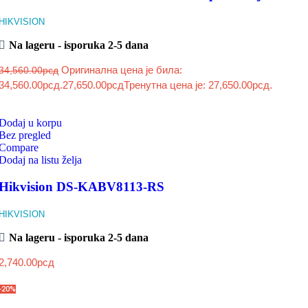
HIKVISION
Na lageru - isporuka 2-5 dana
Оригинална цена је била:
34,560.00
рсд
34,560.00рсд.
27,650.00
рсд
Тренутна цена је: 27,650.00рсд.
Dodaj u korpu
Bez pregled
Compare
Dodaj na listu želja
Hikvision DS-KABV8113-RS
HIKVISION
Na lageru - isporuka 2-5 dana
2,740.00
рсд
-20%