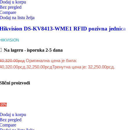
Dodaj u korpu
Bez pregled
Compare
Dodaj na listu želja
Hikvision DS-KV8413-WME1 RFID pozivna jednica
HIKVISION
Na lageru - isporuka 2-5 dana
Оригинална цена је била:
40,320.00
рсд
40,320.00рсд.
32,250.00
рсд
Тренутна цена је: 32,250.00рсд.
Slični proizvodi
-20%
Dodaj u korpu
Bez pregled
Compare