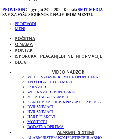
PROVISION
Copyright 2020-2025 Kreirala
SMIT MEDIA
SVE ZA VAŠU SIGURNOST. NA JEDNOM MESTU.
PROIZVODI
MENI
POČETNA
O NAMA
KONTAKT
ISPORUKA I PLAĆANJE
BITNE INFORMACIJE
BLOG
VIDEO NADZOR
VIDEO NADZOR KOMPLETI
POPULARNO
ANALOGNE HD KAMERE
IP KAMERE
WIFI KAMERE
POPULARNO
SOLARNE 4G KAMERE
KAMERE ZA PREPOZNAVANJE TABLICA
DVR SNIMAČI
NVR SNIMAČI
HARD DISKOVI
MONITORI
DODATNA OPREMA
ALARMNI SISTEMI
ALARM SISTEM KOMPLETI
POPULARNO