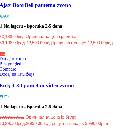
Ajax DoorBell pametno zvono
AJAX
Na lageru - isporuka 2-5 dana
Оригинална цена је била:
53,136.00
рсд
53,136.00рсд.
42,500.00
рсд
Тренутна цена је: 42,500.00рсд.
-9%
Dodaj u korpu
Bez pregled
Compare
Dodaj na listu želja
Eufy C30 pametno video zvono
EUFY
Na lageru - isporuka 2-5 dana
Оригинална цена је била:
10,990.00
рсд
10,990.00рсд.
9,990.00
рсд
Тренутна цена је: 9,990.00рсд.