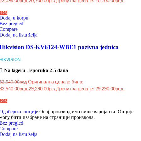
23,099.00рсд.
20,700.00
рсд
Тренутна цена је: 20,700.00рсд.
-10%
Dodaj u korpu
Bez pregled
Compare
Dodaj na listu želja
Hikvision DS-KV6124-WBE1 pozivna jednica
HIKVISION
Na lageru - isporuka 2-5 dana
Оригинална цена је била:
32,540.00
рсд
32,540.00рсд.
29,290.00
рсд
Тренутна цена је: 29,290.00рсд.
-20%
Одаберите опције
Овај производ има више варијанти. Опције
могу бити изабране на страници производа.
Bez pregled
Compare
Dodaj na listu želja