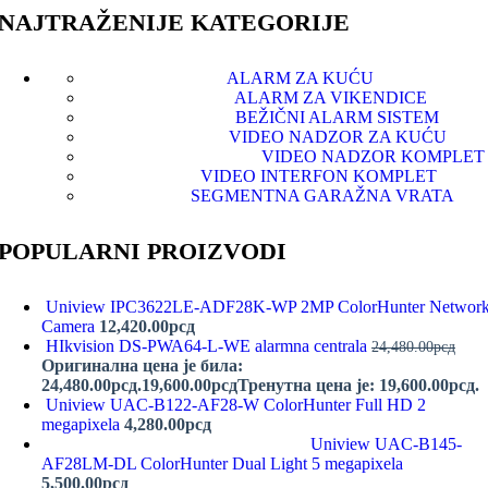
NAJTRAŽENIJE KATEGORIJE
ALARM ZA KUĆU
ALARM ZA VIKENDICE
BEŽIČNI ALARM SISTEM
VIDEO NADZOR ZA KUĆU
VIDEO NADZOR KOMPLET
VIDEO INTERFON KOMPLET
SEGMENTNA GARAŽNA VRATA
POPULARNI PROIZVODI
Uniview IPC3622LE-ADF28K-WP 2MP ColorHunter Networ
Camera
12,420.00
рсд
HIkvision DS-PWA64-L-WE alarmna centrala
24,480.00
рсд
Оригинална цена је била:
24,480.00рсд.
19,600.00
рсд
Тренутна цена је: 19,600.00рсд.
Uniview UAC-B122-AF28-W ColorHunter Full HD 2
megapixela
4,280.00
рсд
Uniview UAC-B145-
AF28LM-DL ColorHunter Dual Light 5 megapixela
5,500.00
рсд