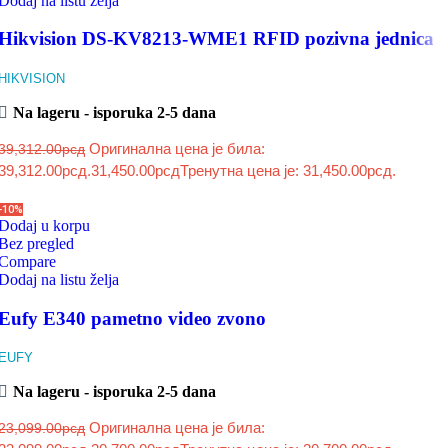
Dodaj na listu želja
Hikvision DS-KV8213-WME1 RFID pozivna jednica
HIKVISION
Na lageru - isporuka 2-5 dana
Оригинална цена је била:
39,312.00
рсд
39,312.00рсд.
31,450.00
рсд
Тренутна цена је: 31,450.00рсд.
-10%
Dodaj u korpu
Bez pregled
Compare
Dodaj na listu želja
Eufy E340 pametno video zvono
EUFY
Na lageru - isporuka 2-5 dana
Оригинална цена је била:
23,099.00
рсд