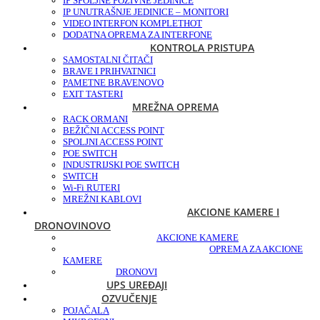
IP SPOLJNE POZIVNE JEDINICE
IP UNUTRAŠNJE JEDINICE – MONITORI
VIDEO INTERFON KOMPLET
HOT
DODATNA OPREMA ZA INTERFONE
KONTROLA PRISTUPA
SAMOSTALNI ČITAČI
BRAVE I PRIHVATNICI
PAMETNE BRAVE
NOVO
EXIT TASTERI
MREŽNA OPREMA
RACK ORMANI
BEŽIČNI ACCESS POINT
SPOLJNI ACCESS POINT
POE SWITCH
INDUSTRIJSKI POE SWITCH
SWITCH
Wi-Fi RUTERI
MREŽNI KABLOVI
AKCIONE KAMERE I
DRONOVI
NOVO
AKCIONE KAMERE
OPREMA ZA AKCIONE
KAMERE
DRONOVI
UPS UREĐAJI
OZVUČENJE
POJAČALA