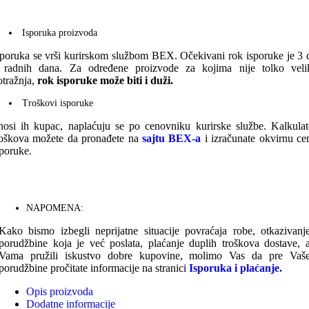
Isporuka proizvoda
sporuka se vrši kurirskom službom BEX. Očekivani rok isporuke je 3 
 radnih dana. Za određene proizvode za kojima nije tolko veli
otražnja,
rok isporuke može biti i duži.
Troškovi isporuke
nosi ih kupac, naplaćuju se po cenovniku kurirske službe. Kalkulat
roškova možete da pronađete na
sajtu BEX-a
i izračunate okvirnu ce
sporuke.
NAPOMENA:
Kako bismo izbegli neprijatne situacije povraćaja robe, otkazivanj
porudžbine koja je već poslata, plaćanje duplih troškova dostave, 
Vama pružili iskustvo dobre kupovine, molimo Vas da pre Vaš
porudžbine pročitate informacije na stranici
Isporuka i plaćanje.
Opis proizvoda
Dodatne informacije