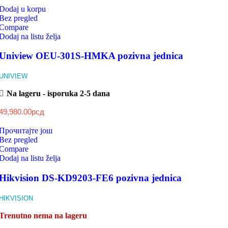
Dodaj u korpu
Bez pregled
Compare
Dodaj na listu želja
Uniview OEU-301S-HMKA pozivna jednica
UNIVIEW
Na lageru - isporuka 2-5 dana
49,980.00
рсд
Прочитајте још
Bez pregled
Compare
Dodaj na listu želja
Hikvision DS-KD9203-FE6 pozivna jednica
HIKVISION
Trenutno nema na lageru