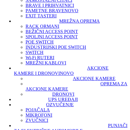
SAMOSTALNI ČITAČI
BRAVE I PRIHVATNICI
PAMETNE BRAVE
NOVO
EXIT TASTERI
MREŽNA OPREMA
RACK ORMANI
BEŽIČNI ACCESS POINT
SPOLJNI ACCESS POINT
POE SWITCH
INDUSTRIJSKI POE SWITCH
SWITCH
Wi-Fi RUTERI
MREŽNI KABLOVI
AKCIONE
KAMERE I DRONOVI
NOVO
AKCIONE KAMERE
OPREMA ZA
AKCIONE KAMERE
DRONOVI
UPS UREĐAJI
OZVUČENJE
POJAČALA
MIKROFONI
ZVUČNICI
PUNJAČI