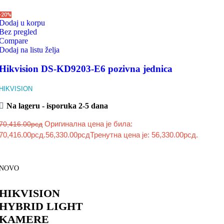
-20%
Dodaj u korpu
Bez pregled
Compare
Dodaj na listu želja
Hikvision DS-KD9203-E6 pozivna jednica
HIKVISION
Na lageru - isporuka 2-5 dana
Оригинална цена је била:
70,416.00
рсд
70,416.00рсд.
56,330.00
рсд
Тренутна цена је: 56,330.00рсд.
NOVO
HIKVISION
HYBRID LIGHT
KAMERE