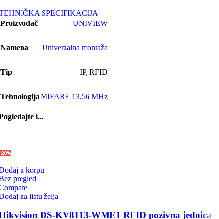
TEHNIČKA SPECIFIKACIJA
Proizvođač
UNIVIEW
Namena
Univerzalna montaža
Tip
IP
,
RFID
Tehnologija
MIFARE 13,56 MHz
Pogledajte i...
-20%
Dodaj u korpu
Bez pregled
Compare
Dodaj na listu želja
Hikvision DS-KV8113-WME1 RFID pozivna jednica