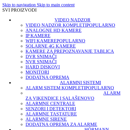
Skip to navigation
Skip to main content
SVI PROIZVODI
VIDEO NADZOR
VIDEO NADZOR KOMPLETI
POPULARNO
ANALOGNE HD KAMERE
IP KAMERE
WIFI KAMERE
POPULARNO
SOLARNE 4G KAMERE
KAMERE ZA PREPOZNAVANJE TABLICA
DVR SNIMAČI
NVR SNIMAČI
HARD DISKOVI
MONITORI
DODATNA OPREMA
ALARMNI SISTEMI
ALARM SISTEM KOMPLETI
POPULARNO
ALARM
ZA VIKENDICE I SALAŠE
NOVO
ALARMNE CENTRALE
SENZORI I DETEKTORI
ALARMNE TASTATURE
ALARMNE SIRENE
DODATNA OPREMA ZA ALARME
HÖRMANN