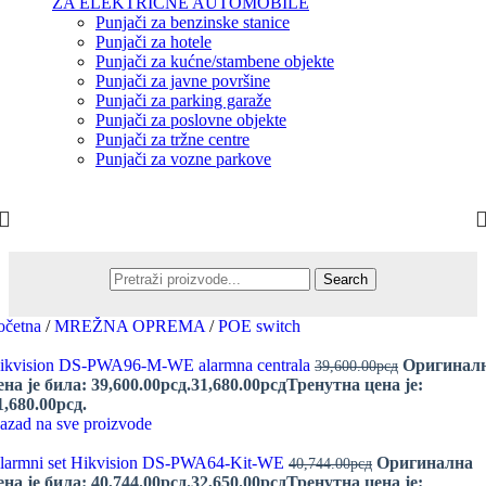
ZA ELEKTRIČNE AUTOMOBILE
Punjači za benzinske stanice
Punjači za hotele
Punjači za kućne/stambene objekte
Punjači za javne površine
Punjači za parking garaže
Punjači za poslovne objekte
Punjači za tržne centre
Punjači za vozne parkove
Search
očetna
/
MREŽNA OPREMA
/
POE switch
ikvision DS-PWA96-M-WE alarmna centrala
Оригинал
39,600.00
рсд
ена је била: 39,600.00рсд.
31,680.00
рсд
Тренутна цена је:
1,680.00рсд.
azad na sve proizvode
larmni set Hikvision DS-PWA64-Kit-WE
Оригинална
40,744.00
рсд
ена је била: 40,744.00рсд.
32,650.00
рсд
Тренутна цена је: