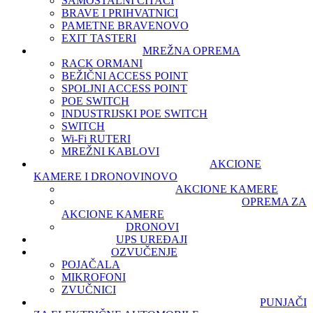
SAMOSTALNI ČITAČI
BRAVE I PRIHVATNICI
PAMETNE BRAVE
NOVO
EXIT TASTERI
MREŽNA OPREMA
RACK ORMANI
BEŽIČNI ACCESS POINT
SPOLJNI ACCESS POINT
POE SWITCH
INDUSTRIJSKI POE SWITCH
SWITCH
Wi-Fi RUTERI
MREŽNI KABLOVI
AKCIONE
KAMERE I DRONOVI
NOVO
AKCIONE KAMERE
OPREMA ZA
AKCIONE KAMERE
DRONOVI
UPS UREĐAJI
OZVUČENJE
POJAČALA
MIKROFONI
ZVUČNICI
PUNJAČI