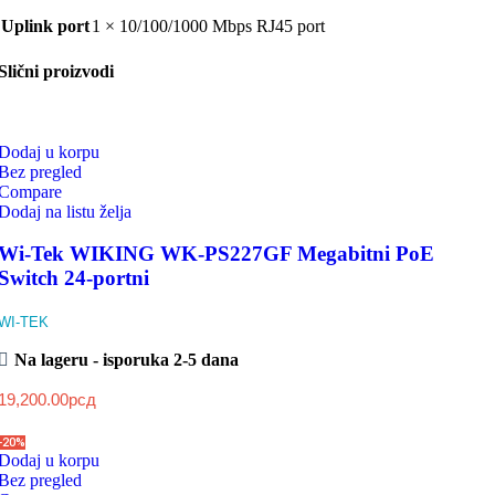
Uplink port
1 × 10/100/1000 Mbps RJ45 port
Slični proizvodi
Dodaj u korpu
Bez pregled
Compare
Dodaj na listu želja
Wi-Tek WIKING WK-PS227GF Megabitni PoE
Switch 24-portni
WI-TEK
Na lageru - isporuka 2-5 dana
19,200.00
рсд
-20%
Dodaj u korpu
Bez pregled