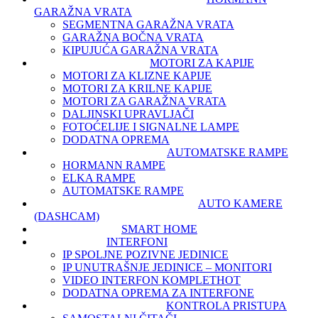
GARAŽNA VRATA
SEGMENTNA GARAŽNA VRATA
GARAŽNA BOČNA VRATA
KIPUJUĆA GARAŽNA VRATA
MOTORI ZA KAPIJE
MOTORI ZA KLIZNE KAPIJE
MOTORI ZA KRILNE KAPIJE
MOTORI ZA GARAŽNA VRATA
DALJINSKI UPRAVLJAČI
FOTOĆELIJE I SIGNALNE LAMPE
DODATNA OPREMA
AUTOMATSKE RAMPE
HORMANN RAMPE
ELKA RAMPE
AUTOMATSKE RAMPE
AUTO KAMERE
(DASHCAM)
SMART HOME
INTERFONI
IP SPOLJNE POZIVNE JEDINICE
IP UNUTRAŠNJE JEDINICE – MONITORI
VIDEO INTERFON KOMPLET
HOT
DODATNA OPREMA ZA INTERFONE
KONTROLA PRISTUPA