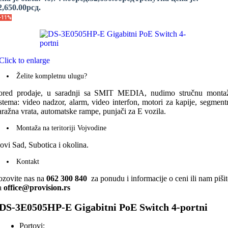
2,650.00рсд.
-11%
Click to enlarge
Želite kompletnu ulugu?
ored prodaje, u saradnji sa SMIT MEDIA, nudimo stručnu monta
istema: video nadzor, alarm, video interfon, motori za kapije, segment
aražna vrata, automatske rampe, punjači za E vozila.
Montaža na teritoriji Vojvodine
ovi Sad, Subotica i okolina.
Kontakt
ozovite nas na
062 300 840
za ponudu i informacije o ceni ili nam pišit
a
office@provision.rs
DS-3E0505HP-E Gigabitni PoE Switch 4-portni
Portovi: