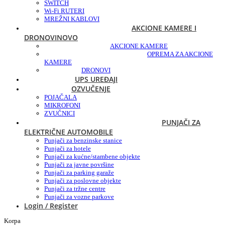
SWITCH
Wi-Fi RUTERI
MREŽNI KABLOVI
AKCIONE KAMERE I
DRONOVI
NOVO
AKCIONE KAMERE
OPREMA ZA AKCIONE
KAMERE
DRONOVI
UPS UREĐAJI
OZVUČENJE
POJAČALA
MIKROFONI
ZVUČNICI
PUNJAČI ZA
ELEKTRIČNE AUTOMOBILE
Punjači za benzinske stanice
Punjači za hotele
Punjači za kućne/stambene objekte
Punjači za javne površine
Punjači za parking garaže
Punjači za poslovne objekte
Punjači za tržne centre
Punjači za vozne parkove
Login / Register
Korpa