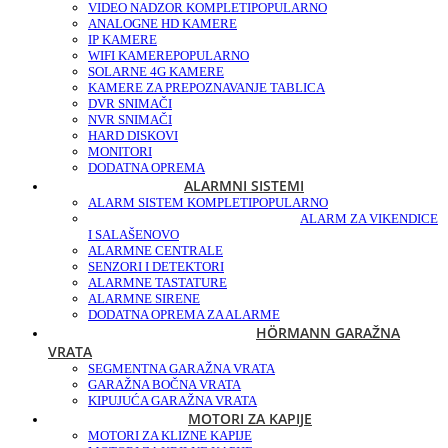
VIDEO NADZOR KOMPLETI
POPULARNO
ANALOGNE HD KAMERE
IP KAMERE
WIFI KAMERE
POPULARNO
SOLARNE 4G KAMERE
KAMERE ZA PREPOZNAVANJE TABLICA
DVR SNIMAČI
NVR SNIMAČI
HARD DISKOVI
MONITORI
DODATNA OPREMA
ALARMNI SISTEMI
ALARM SISTEM KOMPLETI
POPULARNO
ALARM ZA VIKENDICE
I SALAŠE
NOVO
ALARMNE CENTRALE
SENZORI I DETEKTORI
ALARMNE TASTATURE
ALARMNE SIRENE
DODATNA OPREMA ZA ALARME
HÖRMANN GARAŽNA
VRATA
SEGMENTNA GARAŽNA VRATA
GARAŽNA BOČNA VRATA
KIPUJUĆA GARAŽNA VRATA
MOTORI ZA KAPIJE
MOTORI ZA KLIZNE KAPIJE