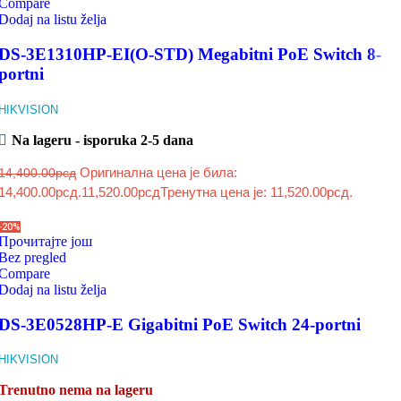
Compare
Dodaj na listu želja
DS-3E1310HP-EI(O-STD) Megabitni PoE Switch 8-
portni
HIKVISION
Na lageru - isporuka 2-5 dana
Оригинална цена је била:
14,400.00
рсд
14,400.00рсд.
11,520.00
рсд
Тренутна цена је: 11,520.00рсд.
-20%
Прочитајте још
Bez pregled
Compare
Dodaj na listu želja
DS-3E0528HP-E Gigabitni PoE Switch 24-portni
HIKVISION
Trenutno nema na lageru