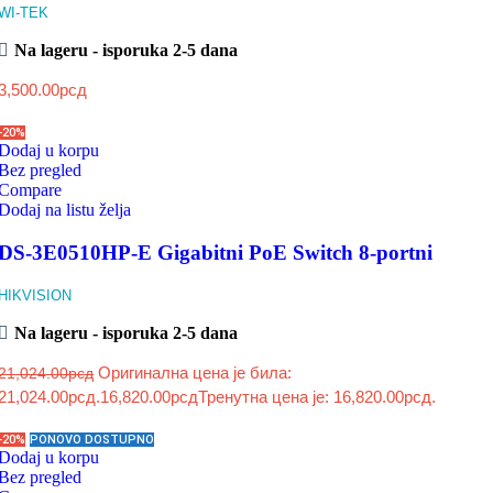
WI-TEK
Na lageru - isporuka 2-5 dana
3,500.00
рсд
-20%
Dodaj u korpu
Bez pregled
Compare
Dodaj na listu želja
DS-3E0510HP-E Gigabitni PoE Switch 8-portni
HIKVISION
Na lageru - isporuka 2-5 dana
Оригинална цена је била:
21,024.00
рсд
21,024.00рсд.
16,820.00
рсд
Тренутна цена је: 16,820.00рсд.
-20%
PONOVO DOSTUPNO
Dodaj u korpu
Bez pregled