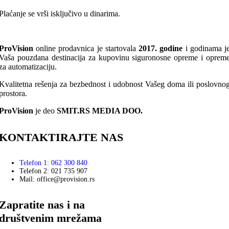
Plaćanje se vrši isključivo u dinarima.
ProVision
online prodavnica je startovala
2017. godine
i godinama j
Vaša pouzdana destinacija za kupovinu siguronosne opreme i oprem
za automatizaciju.
Kvalitetna rešenja za bezbednost i udobnost Vašeg doma ili poslovno
prostora.
ProVision
je deo
SMIT.RS MEDIA DOO.
KONTAKTIRAJTE NAS
Telefon 1: 062 300 840
Telefon 2: 021 735 907
Mail: office@provision.rs
Zapratite nas i na
društvenim mrežama