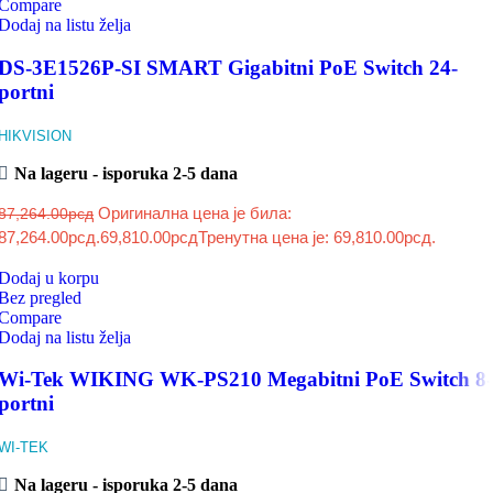
Compare
Dodaj na listu želja
DS-3E1526P-SI SMART Gigabitni PoE Switch 24-
portni
HIKVISION
Na lageru - isporuka 2-5 dana
Оригинална цена је била:
87,264.00
рсд
87,264.00рсд.
69,810.00
рсд
Тренутна цена је: 69,810.00рсд.
Dodaj u korpu
Bez pregled
Compare
Dodaj na listu želja
Wi-Tek WIKING WK-PS210 Megabitni PoE Switch 8-
portni
WI-TEK
Na lageru - isporuka 2-5 dana