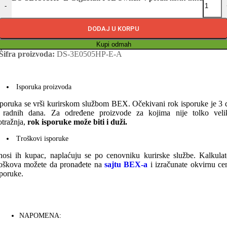
-
DODAJ U KORPU
Kupi odmah
Šifra proizvoda:
DS-3E0505HP-E-A
Isporuka proizvoda
sporuka se vrši kurirskom službom BEX. Očekivani rok isporuke je 3 
 radnih dana. Za određene proizvode za kojima nije tolko veli
otražnja,
rok isporuke može biti i duži.
Troškovi isporuke
nosi ih kupac, naplaćuju se po cenovniku kurirske službe. Kalkulat
roškova možete da pronađete na
sajtu BEX-a
i izračunate okvirnu ce
sporuke.
NAPOMENA: