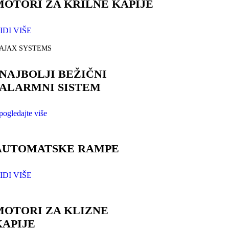
MOTORI ZA KRILNE KAPIJE
IDI VIŠE
AJAX SYSTEMS
NAJBOLJI BEŽIČNI
ALARMNI SISTEM
pogledajte više
AUTOMATSKE RAMPE
IDI VIŠE
MOTORI ZA KLIZNE
KAPIJE