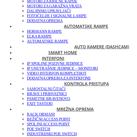
MOTORI ZA KRILNE KAPIJE
MOTORI ZA GARAŽNA VRATA
DALJINSKI UPRAVLJAČI
FOTOĆELIJE I SIGNALNE LAMPE
DODATNA OPREMA
AUTOMATSKE RAMPE
HORMANN RAMPE
ELKA RAMPE
AUTOMATSKE RAMPE
AUTO KAMERE (DASHCAM)
SMART HOME
INTERFONI
IP SPOLJNE POZIVNE JEDINICE
IP UNUTRAŠNJE JEDINICE – MONITORI
VIDEO INTERFON KOMPLET
HOT
DODATNA OPREMA ZA INTERFONE
KONTROLA PRISTUPA
SAMOSTALNI ČITAČI
BRAVE I PRIHVATNICI
PAMETNE BRAVE
NOVO
EXIT TASTERI
MREŽNA OPREMA
RACK ORMANI
BEŽIČNI ACCESS POINT
SPOLJNI ACCESS POINT
POE SWITCH
INDUSTRIJSKI POE SWITCH