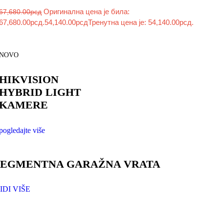
Оригинална цена је била:
67,680.00
рсд
67,680.00рсд.
54,140.00
рсд
Тренутна цена је: 54,140.00рсд.
NOVO
HIKVISION
HYBRID LIGHT
KAMERE
pogledajte više
SEGMENTNA GARAŽNA VRATA
IDI VIŠE