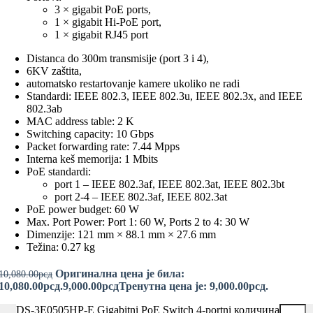
3 × gigabit PoE ports,
1 × gigabit Hi-PoE port,
1 × gigabit RJ45 port
Distanca do 300m transmisije (port 3 i 4),
6KV zaštita,
automatsko restartovanje kamere ukoliko ne radi
Standardi: IEEE 802.3, IEEE 802.3u, IEEE 802.3x, and IEEE
802.3ab
MAC address table: 2 K
Switching capacity: 10 Gbps
Packet forwarding rate: 7.44 Mpps
Interna keš memorija: 1 Mbits
PoE standardi:
port 1 – IEEE 802.3af, IEEE 802.3at, IEEE 802.3bt
port 2-4 – IEEE 802.3af, IEEE 802.3at
PoE power budget: 60 W
Max. Port Power:
Port 1: 60 W, Ports 2 to 4: 30 W
Dimenzije: 121 mm × 88.1 mm × 27.6 mm
Težina: 0.27 kg
Оригинална цена је била:
10,080.00
рсд
10,080.00рсд.
9,000.00
рсд
Тренутна цена је: 9,000.00рсд.
DS-3E0505HP-E Gigabitni PoE Switch 4-portni количина