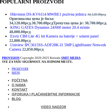
POPULARNI PROIZVODI
Hikvision DS-KV6114-MWBE1 pozivna jednica
34,128.00
рсд
Оригинална цена је била:
34,128.00рсд.
30,700.00
рсд
Тренутна цена је: 30,700.00рсд.
KING GATES Dynamos 24/600 motor 20.4 m/min
48,000.00
рсд
Ezviz CB8 Lite 4G kit Kamera na baterije + solarni panel
22,800.00
рсд
Uniview IPC3615SS-ADF28K-I1 5MP LightHunter Network
Camera
22,850.00
рсд
PROVISION
Copyright 2020-2025 Kreirala
SMIT MEDIA
SVE ZA VAŠU SIGURNOST. NA JEDNOM MESTU.
PROIZVODI
MENI
POČETNA
O NAMA
KONTAKT
ISPORUKA I PLAĆANJE
BITNE INFORMACIJE
BLOG
VIDEO NADZOR