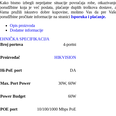
Kako bismo izbegli neprijatne situacije povraćaja robe, otkazivanj
porudžbine koja je već poslata, plaćanje duplih troškova dostave, 
Vama pružili iskustvo dobre kupovine, molimo Vas da pre Vaš
porudžbine pročitate informacije na stranici
Isporuka i plaćanje.
Opis proizvoda
Dodatne informacije
EHNIČKA SPECIFIKACIJA
Broj portova
4-portni
Proizvođač
HIKVISION
Hi-PoE port
DA
Max. Port Power
30W
,
60W
Power Budget
60W
POE port
10/100/1000 Mbps PoE