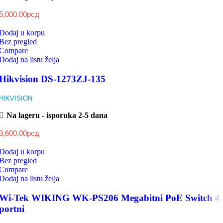
5,000.00
рсд
Dodaj u korpu
Bez pregled
Compare
Dodaj na listu želja
Hikvision DS-1273ZJ-135
HIKVISION
Na lageru - isporuka 2-5 dana
3,600.00
рсд
Dodaj u korpu
Bez pregled
Compare
Dodaj na listu želja
Wi-Tek WIKING WK-PS206 Megabitni PoE Switch 4-
portni