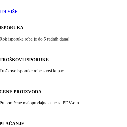
IDI VIŠE
ISPORUKA
Rok isporuke robe je do 5 radnih dana!
TROŠKOVI ISPORUKE
Troškove isporuke robe snosi kupac.
CENE PROIZVODA
Preporučene maloprodajne cene sa PDV-om.
PLAĆANJE