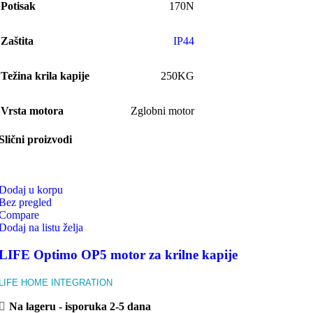
Potisak
170N
Zaštita
IP44
Težina krila kapije
250KG
Vrsta motora
Zglobni motor
Slični proizvodi
Dodaj u korpu
Bez pregled
Compare
Dodaj na listu želja
LIFE Optimo OP5 motor za krilne kapije
LIFE HOME INTEGRATION
Na lageru - isporuka 2-5 dana