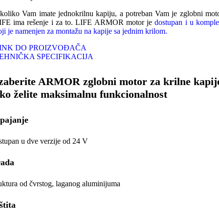
koliko Vam imate jednokrilnu kapiju, a potreban Vam je zglobni moto
IFE ima rešenje i za to. LIFE ARMOR motor je
dostupan i u komple
oji je namenjen za montažu na kapije sa jednim krilom.
INK DO PROIZVOĐAČA
EHNIČKA SPECIFIKACIJA
zaberite ARMOR zglobni motor za krilne kapij
ko želite maksimalnu funkcionalnost
pajanje
tupan u dve verzije od 24 V
rada
uktura od čvrstog, laganog aluminijuma
štita