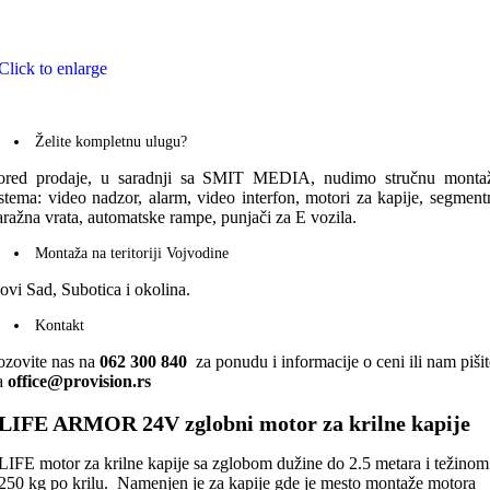
Click to enlarge
Želite kompletnu ulugu?
ored prodaje, u saradnji sa SMIT MEDIA, nudimo stručnu monta
istema: video nadzor, alarm, video interfon, motori za kapije, segment
aražna vrata, automatske rampe, punjači za E vozila.
Montaža na teritoriji Vojvodine
ovi Sad, Subotica i okolina.
Kontakt
ozovite nas na
062 300 840
za ponudu i informacije o ceni ili nam pišit
a
office@provision.rs
LIFE ARMOR 24V zglobni motor za krilne kapije
LIFE motor za krilne kapije sa zglobom dužine do 2.5 metara i težinom
250 kg po krilu. Namenjen je za kapije gde je mesto montaže motora