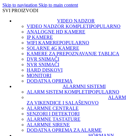
Skip to navigation
Skip to main content
SVI PROIZVODI
VIDEO NADZOR
VIDEO NADZOR KOMPLETI
POPULARNO
ANALOGNE HD KAMERE
IP KAMERE
WIFI KAMERE
POPULARNO
SOLARNE 4G KAMERE
KAMERE ZA PREPOZNAVANJE TABLICA
DVR SNIMAČI
NVR SNIMAČI
HARD DISKOVI
MONITORI
DODATNA OPREMA
ALARMNI SISTEMI
ALARM SISTEM KOMPLETI
POPULARNO
ALARM
ZA VIKENDICE I SALAŠE
NOVO
ALARMNE CENTRALE
SENZORI I DETEKTORI
ALARMNE TASTATURE
ALARMNE SIRENE
DODATNA OPREMA ZA ALARME
HÖRMANN