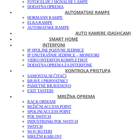
FOTOĆELIJE I SIGNALNE LAMPE
DODATNA OPREMA
AUTOMATSKE RAMPE
HORMANN RAMPE
ELKA RAMPE
AUTOMATSKE RAMPE
AUTO KAMERE (DASHCAM)
SMART HOME
INTERFONI
IP SPOLJNE POZIVNE JEDINICE
IP UNUTRAŠNJE JEDINICE – MONITORI
VIDEO INTERFON KOMPLET
HOT
DODATNA OPREMA ZA INTERFONE
KONTROLA PRISTUPA
SAMOSTALNI ČITAČI
BRAVE I PRIHVATNICI
PAMETNE BRAVE
NOVO
EXIT TASTERI
MREŽNA OPREMA
RACK ORMANI
BEŽIČNI ACCESS POINT
SPOLJNI ACCESS POINT
POE SWITCH
INDUSTRIJSKI POE SWITCH
SWITCH
Wi-Fi RUTERI
MREŽNI KABLOVI