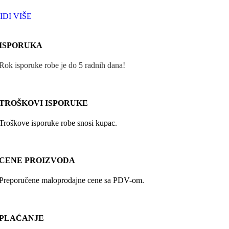
IDI VIŠE
ISPORUKA
Rok isporuke robe je do 5 radnih dana!
TROŠKOVI ISPORUKE
Troškove isporuke robe snosi kupac.
CENE PROIZVODA
Preporučene maloprodajne cene sa PDV-om.
PLAĆANJE