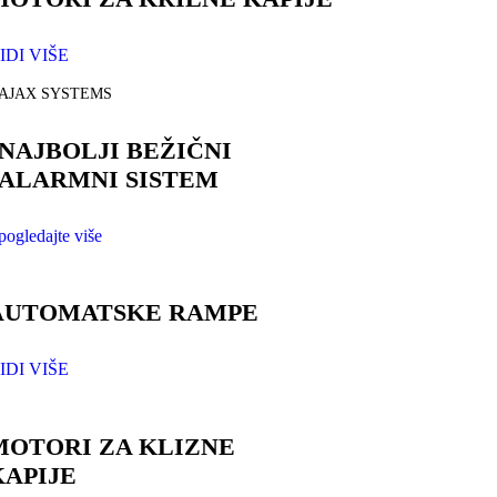
IDI VIŠE
AJAX SYSTEMS
NAJBOLJI BEŽIČNI
ALARMNI SISTEM
pogledajte više
AUTOMATSKE RAMPE
IDI VIŠE
MOTORI ZA KLIZNE
KAPIJE