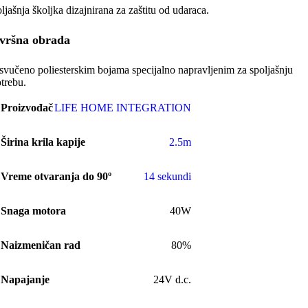
ljašnja školjka dizajnirana za zaštitu od udaraca.
vršna obrada
svučeno poliesterskim bojama specijalno napravljenim za spoljašnju
trebu.
Proizvođač
LIFE HOME INTEGRATION
Širina krila kapije
2.5m
Vreme otvaranja do 90º
14 sekundi
Snaga motora
40W
Naizmeničan rad
80%
Napajanje
24V d.c.