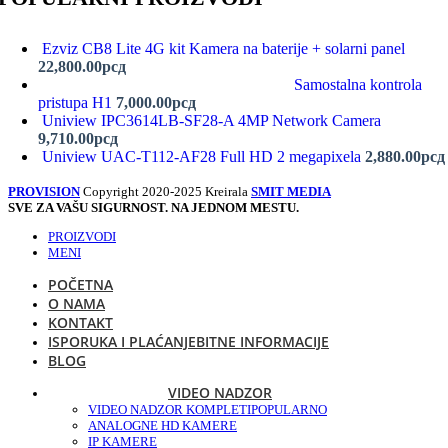
Ezviz CB8 Lite 4G kit Kamera na baterije + solarni panel
22,800.00
рсд
Samostalna kontrola
pristupa H1
7,000.00
рсд
Uniview IPC3614LB-SF28-A 4MP Network Camera
9,710.00
рсд
Uniview UAC-T112-AF28 Full HD 2 megapixela
2,880.00
рсд
PROVISION
Copyright 2020-2025 Kreirala
SMIT MEDIA
SVE ZA VAŠU SIGURNOST. NA JEDNOM MESTU.
PROIZVODI
MENI
POČETNA
O NAMA
KONTAKT
ISPORUKA I PLAĆANJE
BITNE INFORMACIJE
BLOG
VIDEO NADZOR
VIDEO NADZOR KOMPLETI
POPULARNO
ANALOGNE HD KAMERE
IP KAMERE