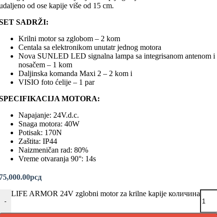
udaljeno od ose kapije više od 15 cm.
SET SADRŽI:
Krilni motor sa zglobom – 2 kom
Centala sa elektronikom unutatr jednog motora
Nova SUNLED LED signalna lampa sa integrisanom antenom i
nosačem – 1 kom
Daljinska komanda Maxi 2 – 2 kom i
VISIO foto ćelije – 1 par
SPECIFIKACIJA MOTORA:
Napajanje: 24V.d.c.
Snaga motora: 40W
Potisak: 170N
Zaštita: IP44
Naizmeničan rad: 80%
Vreme otvaranja 90°: 14s
75,000.00
рсд
LIFE ARMOR 24V zglobni motor za krilne kapije количина
-