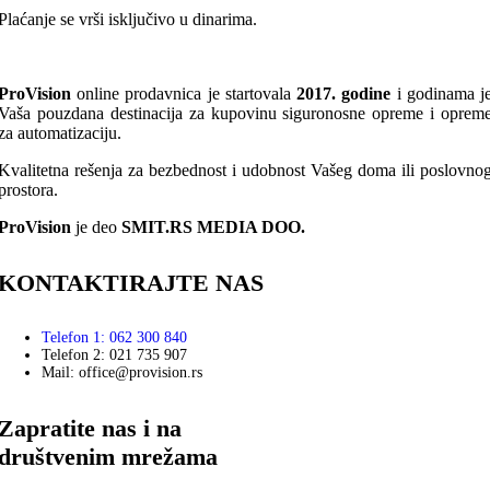
Plaćanje se vrši isključivo u dinarima.
ProVision
online prodavnica je startovala
2017. godine
i godinama j
Vaša pouzdana destinacija za kupovinu siguronosne opreme i oprem
za automatizaciju.
Kvalitetna rešenja za bezbednost i udobnost Vašeg doma ili poslovno
prostora.
ProVision
je deo
SMIT.RS MEDIA DOO.
KONTAKTIRAJTE NAS
Telefon 1: 062 300 840
Telefon 2: 021 735 907
Mail: office@provision.rs
Zapratite nas i na
društvenim mrežama