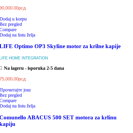
90,000.00
рсд
Dodaj u korpu
Bez pregled
Compare
Dodaj na listu želja
LIFE Optimo OP3 Skyline motor za krilne kapije
LIFE HOME INTEGRATION
Na lageru - isporuka 2-5 dana
75,000.00
рсд
Прочитајте још
Bez pregled
Compare
Dodaj na listu želja
Comunello ABACUS 500 SET motora za krlinu
kapiju