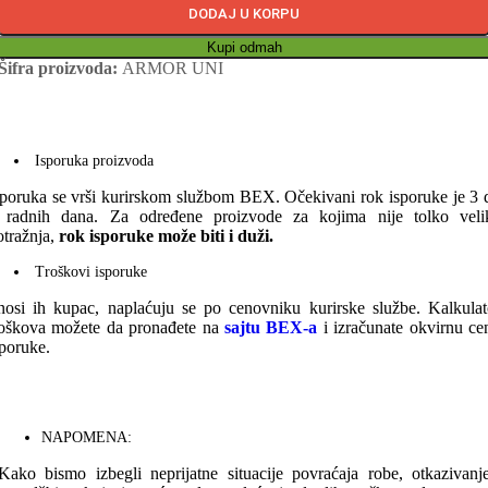
DODAJ U KORPU
Kupi odmah
Šifra proizvoda:
ARMOR UNI
Isporuka proizvoda
sporuka se vrši kurirskom službom BEX. Očekivani rok isporuke je 3 
 radnih dana. Za određene proizvode za kojima nije tolko veli
otražnja,
rok isporuke može biti i duži.
Troškovi isporuke
nosi ih kupac, naplaćuju se po cenovniku kurirske službe. Kalkulat
roškova možete da pronađete na
sajtu BEX-a
i izračunate okvirnu ce
sporuke.
NAPOMENA:
Kako bismo izbegli neprijatne situacije povraćaja robe, otkazivanj