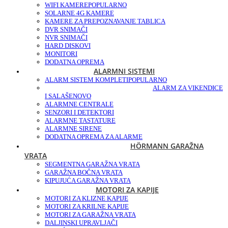
WIFI KAMERE
POPULARNO
SOLARNE 4G KAMERE
KAMERE ZA PREPOZNAVANJE TABLICA
DVR SNIMAČI
NVR SNIMAČI
HARD DISKOVI
MONITORI
DODATNA OPREMA
ALARMNI SISTEMI
ALARM SISTEM KOMPLETI
POPULARNO
ALARM ZA VIKENDICE
I SALAŠE
NOVO
ALARMNE CENTRALE
SENZORI I DETEKTORI
ALARMNE TASTATURE
ALARMNE SIRENE
DODATNA OPREMA ZA ALARME
HÖRMANN GARAŽNA
VRATA
SEGMENTNA GARAŽNA VRATA
GARAŽNA BOČNA VRATA
KIPUJUĆA GARAŽNA VRATA
MOTORI ZA KAPIJE
MOTORI ZA KLIZNE KAPIJE
MOTORI ZA KRILNE KAPIJE
MOTORI ZA GARAŽNA VRATA
DALJINSKI UPRAVLJAČI