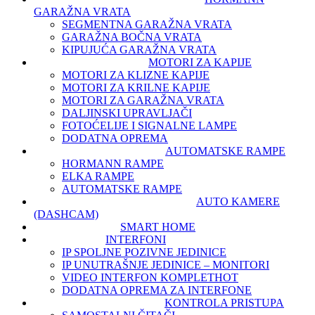
GARAŽNA VRATA
SEGMENTNA GARAŽNA VRATA
GARAŽNA BOČNA VRATA
KIPUJUĆA GARAŽNA VRATA
MOTORI ZA KAPIJE
MOTORI ZA KLIZNE KAPIJE
MOTORI ZA KRILNE KAPIJE
MOTORI ZA GARAŽNA VRATA
DALJINSKI UPRAVLJAČI
FOTOĆELIJE I SIGNALNE LAMPE
DODATNA OPREMA
AUTOMATSKE RAMPE
HORMANN RAMPE
ELKA RAMPE
AUTOMATSKE RAMPE
AUTO KAMERE
(DASHCAM)
SMART HOME
INTERFONI
IP SPOLJNE POZIVNE JEDINICE
IP UNUTRAŠNJE JEDINICE – MONITORI
VIDEO INTERFON KOMPLET
HOT
DODATNA OPREMA ZA INTERFONE
KONTROLA PRISTUPA