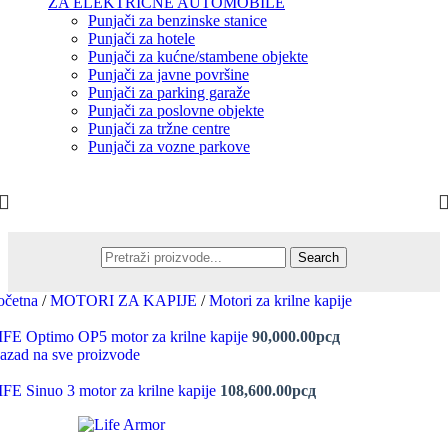
ZA ELEKTRIČNE AUTOMOBILE
Punjači za benzinske stanice
Punjači za hotele
Punjači za kućne/stambene objekte
Punjači za javne površine
Punjači za parking garaže
Punjači za poslovne objekte
Punjači za tržne centre
Punjači za vozne parkove
Search
očetna
/
MOTORI ZA KAPIJE
/
Motori za krilne kapije
IFE Optimo OP5 motor za krilne kapije
90,000.00
рсд
azad na sve proizvode
IFE Sinuo 3 motor za krilne kapije
108,600.00
рсд