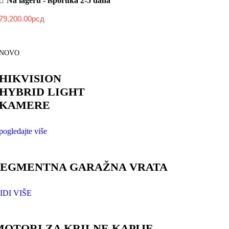
Na lageru - isporuka 2-5 dana
79,200.00
рсд
NOVO
HIKVISION
HYBRID LIGHT
KAMERE
pogledajte više
SEGMENTNA GARAŽNA VRATA
IDI VIŠE
MOTORI ZA KRILNE KAPIJE