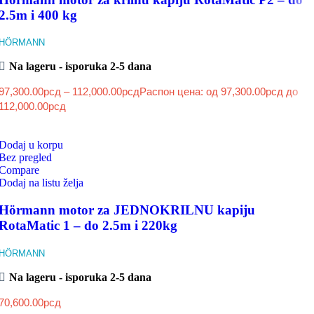
2.5m i 400 kg
HÖRMANN
Na lageru - isporuka 2-5 dana
97,300.00
рсд
–
112,000.00
рсд
Распон цена: од 97,300.00рсд до
112,000.00рсд
Dodaj u korpu
Bez pregled
Compare
Dodaj na listu želja
Hörmann motor za JEDNOKRILNU kapiju
RotaMatic 1 – do 2.5m i 220kg
HÖRMANN
Na lageru - isporuka 2-5 dana
70,600.00
рсд