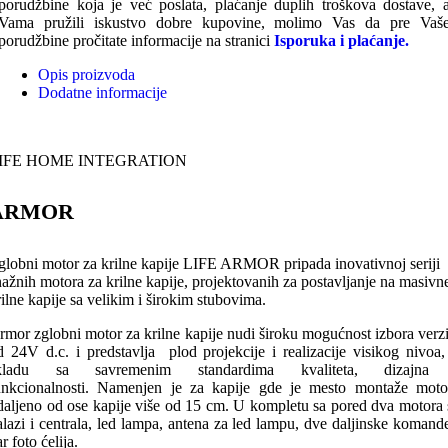
porudžbine koja je već poslata, plaćanje duplih troškova dostave, 
Vama pružili iskustvo dobre kupovine, molimo Vas da pre Vaš
porudžbine pročitate informacije na stranici
Isporuka i plaćanje.
Opis proizvoda
Dodatne informacije
IFE HOME INTEGRATION
ARMOR
globni motor za krilne kapije LIFE ARMOR pripada inovativnoj seriji
nažnih motora za krilne kapije, projektovanih za postavljanje na masivn
rilne kapije sa velikim i širokim stubovima.
rmor zglobni motor za krilne kapije nudi široku mogućnost izbora verzi
d 24V d.c. i predstavlja plod projekcije i realizacije visikog nivoa,
kladu sa savremenim standardima kvaliteta, dizajna
unkcionalnosti. Namenjen je za kapije gde je mesto montaže moto
daljeno od ose kapije više od 15 cm. U kompletu sa pored dva motora 
alazi i centrala, led lampa, antena za led lampu, dve daljinske komande
r foto ćelija.