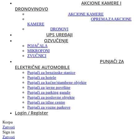
AKCIONE KAMERE I
DRONOVI
NOVO
AKCIONE KAMERE
OPREMA ZA AKCIONE
KAMERE
DRONOVI
UPS UREĐAJI
OZVUČENJE
POJAČALA
MIKROFONI
ZVUČNICI
PUNJAČI ZA
ELEKTRIČNE AUTOMOBILE
Punjači za benzinske stanice
Punjači za hotele
Punjači za kućne/stambene objekte
Punjači za javne površine
Punjači za parking garaže
Punjači za poslovne objekte
Punjači za tržne centre
Punjači za vozne parkove
Login / Register
Korpa
Zatvori
Sign in
Zatvori