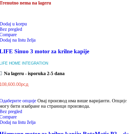
Trenutno nema na lageru
Dodaj u korpu
Bez pregled
Compare
Dodaj na listu želja
LIFE Sinuo 3 motor za krilne kapije
LIFE HOME INTEGRATION
Na lageru - isporuka 2-5 dana
108,600.00
рсд
Одаберите опције
Овај производ има више варијанти. Опције
могу бити изабране на страници производа.
Bez pregled
Compare
Dodaj na listu želja
Hörmann motor za krilnu kapiju RotaMatic P2 – do