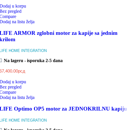
Dodaj u korpu
Bez pregled
Compare
Dodaj na listu želja
LIFE ARMOR zglobni motor za kapije sa jednim
krilom
LIFE HOME INTEGRATION
Na lageru - isporuka 2-5 dana
67,400.00
рсд
Dodaj u korpu
Bez pregled
Compare
Dodaj na listu želja
LIFE Optimo OP5 motor za JEDNOKRILNU kapiju
LIFE HOME INTEGRATION