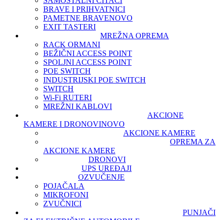
SAMOSTALNI ČITAČI
BRAVE I PRIHVATNICI
PAMETNE BRAVE
NOVO
EXIT TASTERI
MREŽNA OPREMA
RACK ORMANI
BEŽIČNI ACCESS POINT
SPOLJNI ACCESS POINT
POE SWITCH
INDUSTRIJSKI POE SWITCH
SWITCH
Wi-Fi RUTERI
MREŽNI KABLOVI
AKCIONE
KAMERE I DRONOVI
NOVO
AKCIONE KAMERE
OPREMA ZA
AKCIONE KAMERE
DRONOVI
UPS UREĐAJI
OZVUČENJE
POJAČALA
MIKROFONI
ZVUČNICI
PUNJAČI