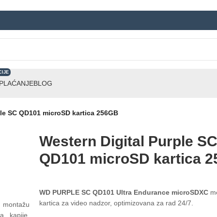
CIJE
 PLAĆANJE
BLOG
ple SC QD101 microSD kartica 256GB
Western Digital Purple S
QD101 microSD kartica 
WD PURPLE SC QD101 Ultra Endurance microSDXC
me
kartica za video nadzor, optimizovana za rad 24/7.
u montažu
a kapije,