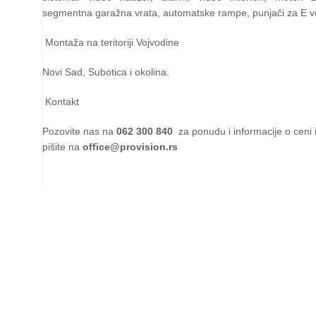
segmentna garažna vrata, automatske rampe, punjači za E v
Montaža na teritoriji Vojvodine
Novi Sad, Subotica i okolina.
Kontakt
Pozovite nas na
062 300 840
za ponudu i informacije o ceni 
pišite na
office@provision.rs