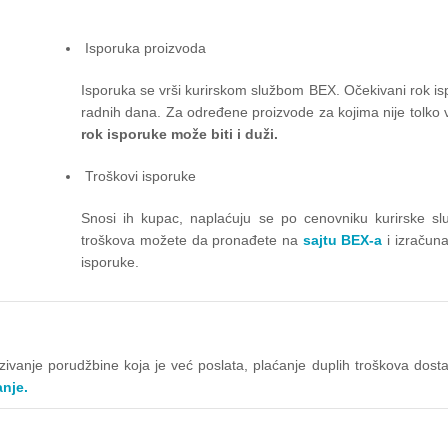
Isporuka proizvoda
Isporuka se vrši kurirskom službom BEX. Očekivani rok is
radnih dana. Za određene proizvode za kojima nije tolko v
rok isporuke može biti i duži.
Troškovi isporuke
Snosi ih kupac, naplaćuju se po cenovniku kurirske slu
troškova možete da pronađete na
sajtu BEX-a
i izračun
isporuke.
kazivanje porudžbine koja je već poslata, plaćanje duplih troškova do
anje.