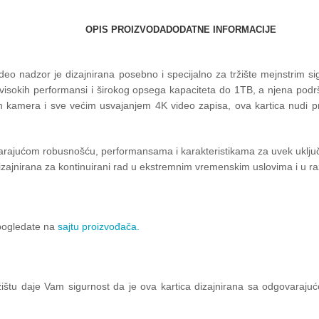
OPIS PROIZVODA
DODATNE INFORMACIJE
 nadzor je dizajnirana posebno i specijalno za tržište mejnstrim si
i, visokih performansi i širokog opsega kapaciteta do 1TB, a njena pod
ih kamera i sve većim usvajanjem 4K video zapisa, ova kartica nudi 
varajućom robusnošću, performansama i karakteristikama za uvek ukl
zajnirana za kontinuirani rad u ekstremnim vremenskim uslovima i u raz
 pogledate na
sajtu proizvođača.
ržištu daje Vam sigurnost da je ova kartica dizajnirana sa odgovaraj