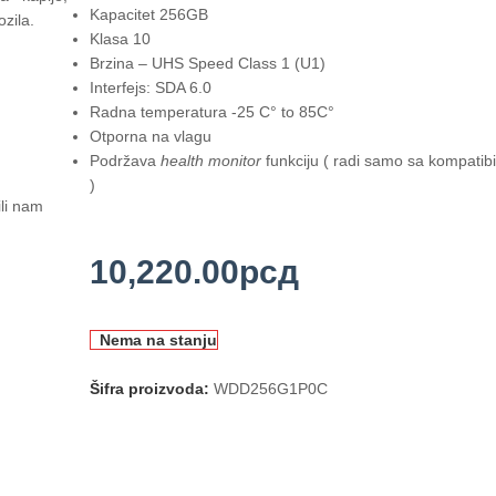
Kapacitet 256GB
ozila.
Klasa 10
Brzina – UHS Speed Class 1 (U1)
Interfejs: SDA 6.0
Radna temperatura -25 C° to 85C°
Otporna na vlagu
Podržava
health monitor
funkciju ( radi samo sa kompati
)
ili nam
10,220.00
рсд
Nema na stanju
Šifra proizvoda:
WDD256G1P0C