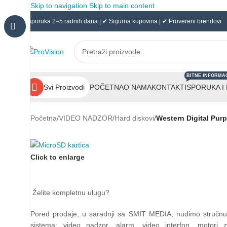
Skip to navigation
Skip to main content
✔ Isporuka 2–5 radnih dana | ✔ Sigurna kupovina | ✔ Provereni brendovi
BITNE INFORMA
POČETNA
O NAMA
KONTAKT
ISPORUKA I
Svi Proizvodi
Početna
/
VIDEO NADZOR
/
Hard diskovi
/
Western Digital Pur
Click to enlarge
Želite kompletnu ulugu?
Pored prodaje, u saradnji sa SMIT MEDIA, nudimo stručn
sistema: video nadzor, alarm, video interfon, motori z