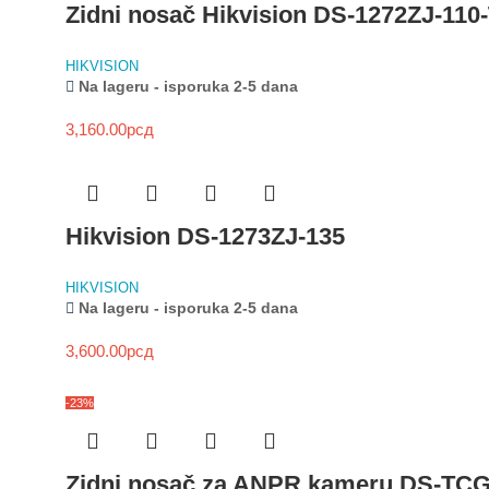
Zidni nosač Hikvision DS-1272ZJ-110
HIKVISION
Na lageru - isporuka 2-5 dana
3,160.00
рсд
Hikvision DS-1273ZJ-135
HIKVISION
Na lageru - isporuka 2-5 dana
3,600.00
рсд
-23%
Zidni nosač za ANPR kameru DS-TC