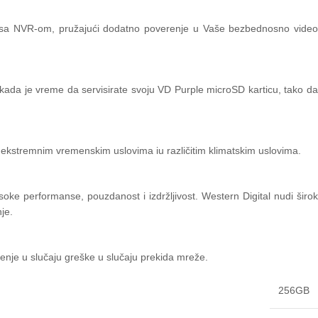
 sa NVR-om, pružajući dodatno poverenje u Vaše bezbednosno vide
kada je vreme da servisirate svoju VD Purple microSD karticu, tako da
 ekstremnim vremenskim uslovima iu različitim klimatskim uslovima.
e performanse, pouzdanost i izdržljivost. Western Digital nudi širok
je.
enje u slučaju greške u slučaju prekida mreže.
256GB