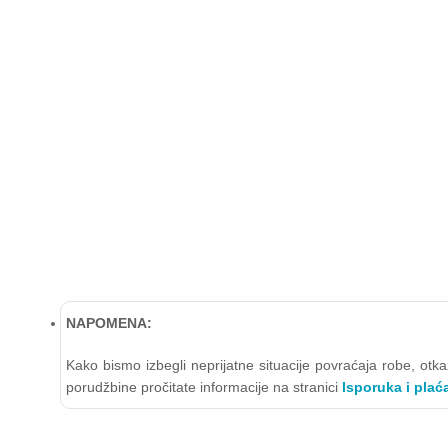
NAPOMENA:
Kako bismo izbegli neprijatne situacije povraćaja robe, ot
porudžbine pročitate informacije na stranici
Isporuka i plać