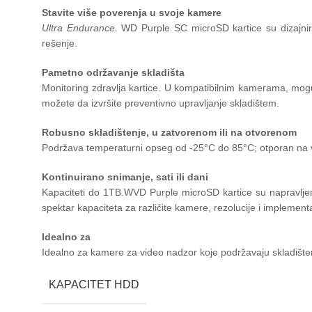
Stavite više poverenja u svoje kamere
Ultra Endurance.
WD Purple SC microSD kartice su dizajni
rešenje.
Pametno održavanje skladišta
Monitoring zdravlja kartice. U kompatibilnim kamerama, mogu
možete da izvršite preventivno upravljanje skladištem.
Robusno skladištenje, u zatvorenom ili na otvorenom
Podržava temperaturni opseg od -25°C do 85°C; otporan na vla
Kontinuirano snimanje, sati ili dani
Kapaciteti do 1TB.WVD Purple microSD kartice su napravljen
spektar kapaciteta za različite kamere, rezolucije i implementa
Idealno za
Idealno za kamere za video nadzor koje podržavaju skladišten
KAPACITET HDD