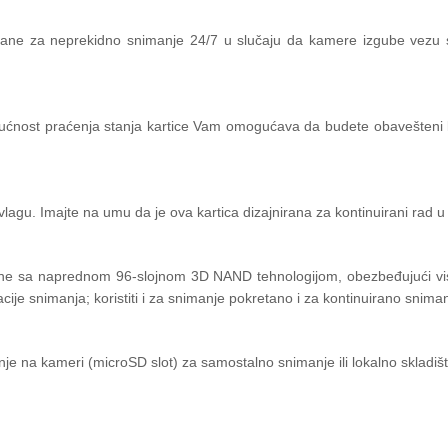
rane za neprekidno snimanje 24/7 u slučaju da kamere izgube vezu
ćnost praćenja stanja kartice Vam omogućava da budete obavešteni 
gu. Imajte na umu da je ova kartica dizajnirana za kontinuirani rad u
e sa naprednom 96-slojnom 3D NAND tehnologijom, obezbeđujući visok
cije snimanja; koristiti i za snimanje pokretano i za kontinuirano sniman
je na kameri (microSD slot) za samostalno snimanje ili lokalno skladišt