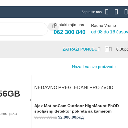
Zapratite nas
Kontaktirajte nas
Radno Vreme
062 300 840
od 08 do 16 časo
ZATRAŽI PONUDU
0.00
Р
Nazad na sve proizvode
C
NEDAVNO PREGLEDANI PROIZVODI
256GB
Ajax MotionCam Outdoor HighMount PhOD
spoljašnji detektor pokreta sa kamerom
morijska
52,000.00
рсд
65,088.00
рсд