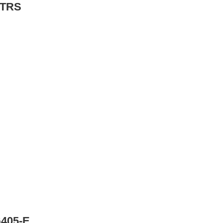
-TRS
G405-E