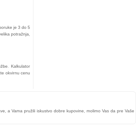
poruke je 3 do 5
elika potražnja,
žbe. Kalkulator
ate okvirnu cenu
stave, a Vama pružili iskustvo dobre kupovine, molimo Vas da pre Vaše