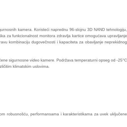
gurnosnih kamera. Koristeći naprednu 96-slojnu 3D NAND tehnologiju
rška za funkcionalnost monitora zdravlja kartice omogućava upravljanje
pravu kombinaciju dugovečnosti i kapaciteta za obavljanje neprekidnog
jučene sigurnosne video kamere. Podržava temperaturni opseg od -25°C
ličitim klimatskim uslovima.
ućom robusnošću, performansama i karakteristikama za uvek uključene