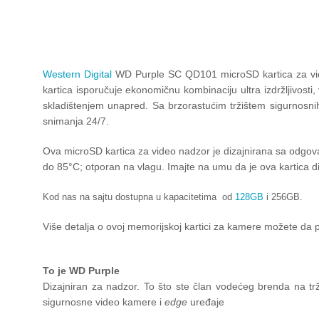
Western Digital
WD Purple SC QD101 microSD kartica za video
kartica isporučuje ekonomičnu kombinaciju ultra izdržljivost
skladištenjem unapred. Sa brzorastućim tržištem sigurnosn
snimanja 24/7.
Ova microSD kartica za video nadzor je dizajnirana sa odgo
do 85°C; otporan na vlagu. Imajte na umu da je ova kartica di
Kod nas na sajtu dostupna u kapacitetima od
128GB
i 256GB.
Više detalja o ovoj memorijskoj kartici za kamere možete da
To je WD Purple
Dizajniran za nadzor. To što ste član vodećeg brenda na t
sigurnosne video kamere i
edge
uređaje