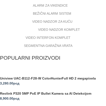
ALARM ZA VIKENDICE
BEŽIČNI ALARM SISTEM
VIDEO NADZOR ZA KUĆU
VIDEO NADZOR KOMPLET
VIDEO INTERFON KOMPLET
SEGMENTNA GARAŽNA VRATA
POPULARNI PROIZVODI
Uniview UAC-B112-F28-W ColorHunterFull HD 2 megapixela
3,280.00
рсд
Reolink P320 5MP PoE IP Bullet Kamera sa AI Detekcijom
8,900.00
рсд