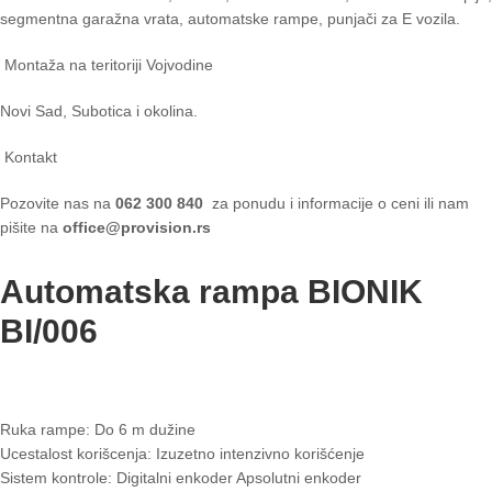
segmentna garažna vrata, automatske rampe, punjači za E vozila.
Montaža na teritoriji Vojvodine
Novi Sad, Subotica i okolina.
Kontakt
Pozovite nas na
062 300 840
za ponudu i informacije o ceni ili nam
pišite na
office@provision.rs
Automatska rampa BIONIK
BI/006
Ruka rampe: Do 6 m dužine
Ucestalost korišcenja: Izuzetno intenzivno korišćenje
Sistem kontrole: Digitalni enkoder Apsolutni enkoder