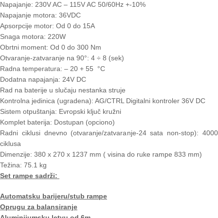
Napajanje: 230V AC – 115V AC 50/60Hz +-10%
Napajanje motora: 36VDC
Apsorpcije motor: Od 0 do 15A
Snaga motora: 220W
Obrtni moment: Od 0 do 300 Nm
Otvaranje-zatvaranje na 90°: 4 ÷ 8 (sek)
Radna temperatura: – 20 + 55 °C
Dodatna napajanja: 24V DC
Rad na baterije u slučaju nestanka struje
Kontrolna jedinica (ugradena): AG/CTRL Digitalni kontroler 36V DC
Sistem otpuštanja: Evropski ključ kružni
Komplet baterija: Dostupan (opciono)
Radni ciklusi dnevno (otvaranje/zatvaranje-24 sata non-stop): 4000
ciklusa
Dimenzije: 380 x 270 x 1237 mm ( visina do ruke rampe 833 mm)
Težina: 75.1 kg
Set rampe sadrži:
Automatsku barijeru/stub rampe
Oprugu za balansiranje
Aluminijumsku letvu od 6m