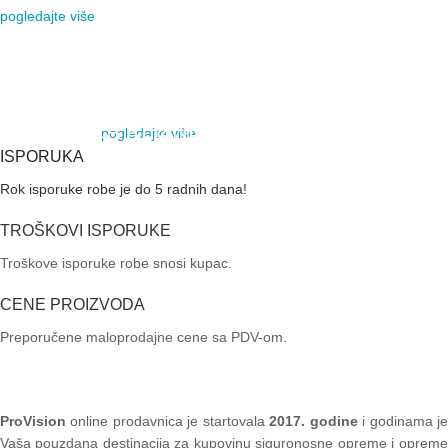
pogledajte više
VIDI VIŠE
AJAX SYSTEMS
NAJBOLJI BEŽIČNI
ALARMNI SISTEM
AUTOMATSKE RAMPE
MOTORI ZA KLIZNE
pogledajte više
VIDI VIŠE
KAPIJE
ISPORUKA
Rok isporuke robe je do 5 radnih dana!
VIDI VIŠE
TROŠKOVI ISPORUKE
Troškove isporuke robe snosi kupac.
CENE PROIZVODA
Preporučene maloprodajne cene sa PDV-om.
ProVision
online prodavnica je startovala
2017. godine
i godinama je
Vaša pouzdana destinacija za kupovinu siguronosne opreme i opreme