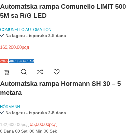
Automatska rampa Comunello LIMIT 500
5M sa R/G LED
COMUNELLO AUTOMATION
Na lageru - isporuka 2-5 dana
169,200.00
рсд
-28%
AKCIJSKA CENA
Automatska rampa Hormann SH 30 – 5
metara
HÖRMANN
Na lageru - isporuka 2-5 dana
95,000.00
рсд
132,600.00
рсд
0
Dana
00
Sati
00
Min
00
Sek