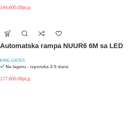
144,600.00
рсд
Automatska rampa NUUR6 6M sa LED
KING GATES
Na lageru - isporuka 2-5 dana
177,600.00
рсд
NOVO
HIKVISION
HYBRID LIGHT
SEGMENTNA GARAŽNA VRATA
KAMERE
MOTORI ZA KRILNE KAPIJE
VIDI VIŠE