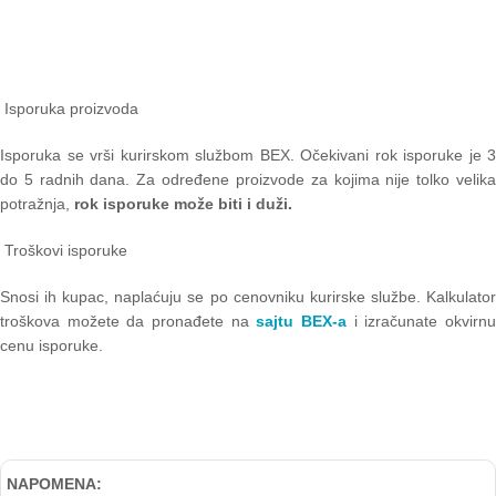
Isporuka proizvoda
Isporuka se vrši kurirskom službom BEX. Očekivani rok isporuke je 3
do 5 radnih dana. Za određene proizvode za kojima nije tolko velika
potražnja,
rok isporuke može biti i duži.
Troškovi isporuke
Snosi ih kupac, naplaćuju se po cenovniku kurirske službe. Kalkulator
troškova možete da pronađete na
sajtu BEX-a
i izračunate okvirn
cenu isporuke.
NAPOMENA: