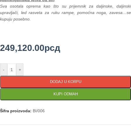
Sva osotala oprema kao što su prijemnik za daljinske, daljinski
upravljači, led rasveta za ruku rampe, pomoćna noga, zavesa…se
kupuju posebno.
249,120.00
рсд
-
+
DODAJ U KORPU
KUPI ODMAH
Šifra proizvoda:
BI/006