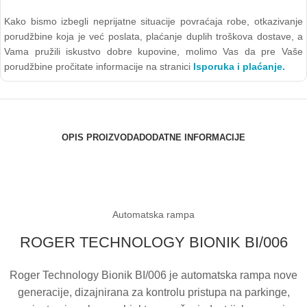
Kako bismo izbegli neprijatne situacije povraćaja robe, otkazivanje
porudžbine koja je već poslata, plaćanje duplih troškova dostave, a
Vama pružili iskustvo dobre kupovine, molimo Vas da pre Vaše
porudžbine pročitate informacije na stranici
Isporuka i plaćanje.
OPIS PROIZVODA
DODATNE INFORMACIJE
Automatska rampa
ROGER TECHNOLOGY BIONIK BI/006
Roger Technology Bionik BI/006 je automatska rampa nove
generacije, dizajnirana za kontrolu pristupa na parkinge,