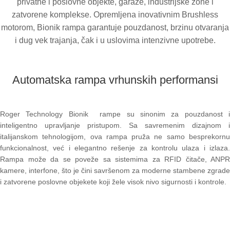
privatne i poslovne objekte, garaže, industrijske zone i
zatvorene komplekse. Opremljena inovativnim Brushless
motorom, Bionik rampa garantuje pouzdanost, brzinu otvaranja
i dug vek trajanja, čak i u uslovima intenzivne upotrebe.
Automatska rampa vrhunskih performansi
Roger Technology Bionik rampe su sinonim za pouzdanost i
inteligentno upravljanje pristupom. Sa savremenim dizajnom i
italijanskom tehnologijom, ova rampa pruža ne samo besprekornu
funkcionalnost, već i elegantno rešenje za kontrolu ulaza i izlaza.
Rampa može da se poveže sa sistemima za RFID čitače, ANPR
kamere, interfone, što je čini savršenom za moderne stambene zgrade
i zatvorene poslovne objekete koji žele visok nivo sigurnosti i kontrole.