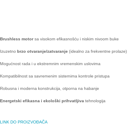
Brushless motor
sa visokom efikasnošću i niskim nivoom buke
Izuzetno
brzo otvaranje/zatvaranje
(idealno za frekventne prolaze)
Mogućnost rada i u ekstremnim vremenskim uslovima
Kompatibilnost sa savremenim sistemima kontrole pristupa
Robusna i moderna konstrukcija, otporna na habanje
Energetski efikasna i ekološki prihvatljiva
tehnologija
LINK DO PROIZVOĐAČA