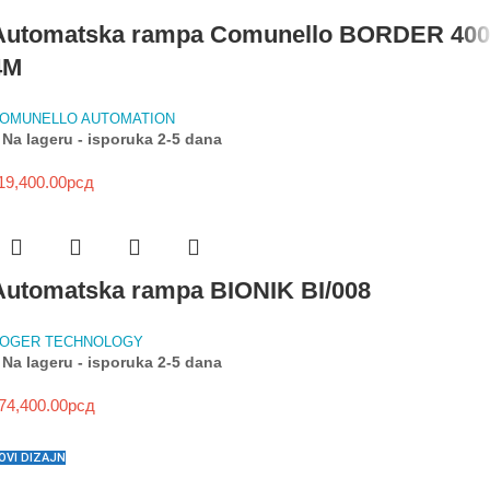
Automatska rampa Comunello BORDER 400
4M
OMUNELLO AUTOMATION
Na lageru - isporuka 2-5 dana
19,400.00
рсд
Automatska rampa BIONIK BI/008
OGER TECHNOLOGY
Na lageru - isporuka 2-5 dana
74,400.00
рсд
OVI DIZAJN