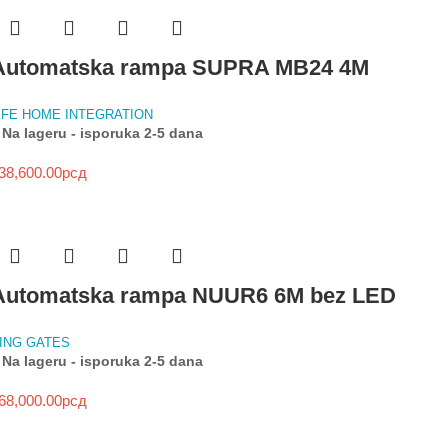
Automatska rampa SUPRA MB24 4M
IFE HOME INTEGRATION
Na lageru - isporuka 2-5 dana
38,600.00
рсд
Automatska rampa NUUR6 6M bez LED
ING GATES
Na lageru - isporuka 2-5 dana
68,000.00
рсд