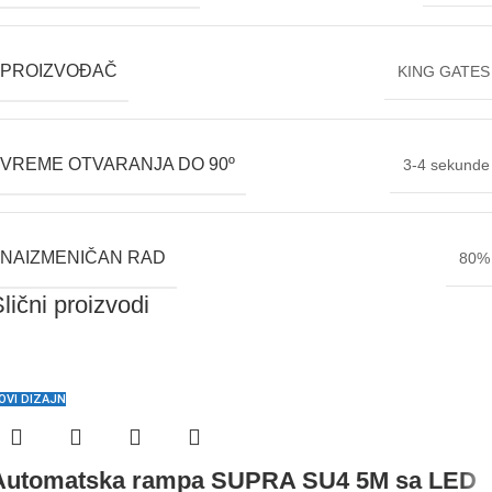
PROIZVOĐAČ
KING GATES
VREME OTVARANJA DO 90º
3-4 sekunde
NAIZMENIČAN RAD
80%
lični proizvodi
OVI DIZAJN
Automatska rampa SUPRA SU4 5M sa LED