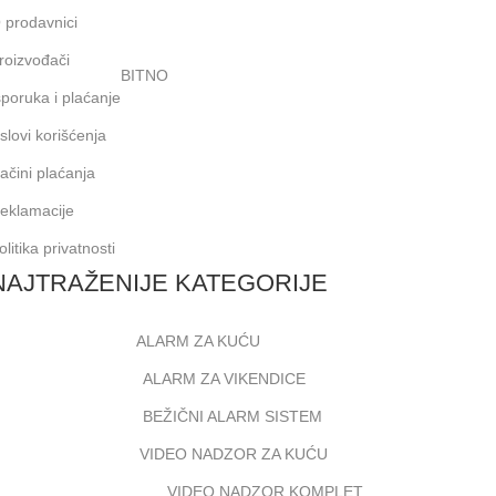
 prodavnici
roizvođači
BITNO
sporuka i plaćanje
slovi korišćenja
ačini plaćanja
eklamacije
olitika privatnosti
NAJTRAŽENIJE KATEGORIJE
ALARM ZA KUĆU
ALARM ZA VIKENDICE
BEŽIČNI ALARM SISTEM
VIDEO NADZOR ZA KUĆU
VIDEO NADZOR KOMPLET