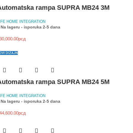
Automatska rampa SUPRA MB24 3M
IFE HOME INTEGRATION
Na lageru - isporuka 2-5 dana
30,000.00
рсд
OVI DIZAJN
Automatska rampa SUPRA MB24 5M
IFE HOME INTEGRATION
Na lageru - isporuka 2-5 dana
44,600.00
рсд