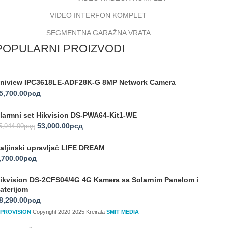
VIDEO INTERFON KOMPLET
SEGMENTNA GARAŽNA VRATA
POPULARNI PROIZVODI
niview IPC3618LE-ADF28K-G 8MP Network Camera
5,700.00
рсд
larmni set Hikvision DS-PWA64-Kit1-WE
53,000.00
рсд
5,944.00
рсд
aljinski upravljač LIFE DREAM
,700.00
рсд
ikvision DS-2CFS04/4G 4G Kamera sa Solarnim Panelom i
aterijom
8,290.00
рсд
PROVISION
Copyright 2020-2025 Kreirala
SMIT MEDIA