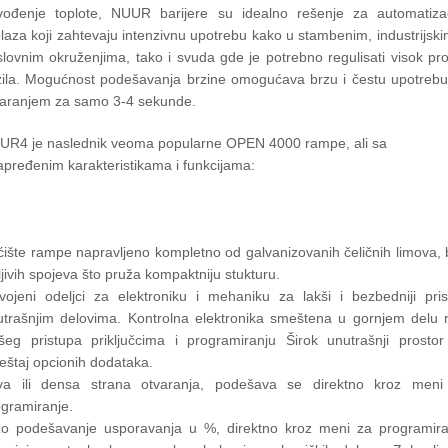
vođenje toplote, NUUR barijere su idealno rešenje za automatizac
laza koji zahtevaju intenzivnu upotrebu kako u stambenim, industrijskim
lovnim okruženjima, tako i svuda gde je potrebno regulisati visok pr
zila. Mogućnost podešavanja brzine omogućava brzu i čestu upotrebu
varanjem za samo 3-4 sekunde.
UR4 je naslednik veoma popularne OPEN 4000 rampe, ali sa
pređenim karakteristikama i funkcijama:
ište rampe napravljeno kompletno od galvanizovanih čeličnih limova,
ljivih spojeva što pruža kompaktniju stukturu.
vojeni odeljci za elektroniku i mehaniku za lakši i bezbedniji pris
utrašnjim delovima. Kontrolna elektronika smeštena u gornjem delu r
kšeg pristupa priključcima i programiranju Širok unutrašnji prostor
eštaj opcionih dodataka.
va ili densa strana otvaranja, podešava se direktno kroz meni
gramiranje.
zo podešavanje usporavanja u %, direktno kroz meni za programira