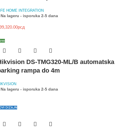
IFE HOME INTEGRATION
Na lageru - isporuka 2-5 dana
99,320.00
рсд
ovo
Hikvision DS-TMG320-ML/B automatska
parking rampa do 4m
IKVISION
Na lageru - isporuka 2-5 dana
OVI DIZAJN