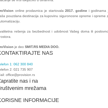
roVision
online prodavnica je startovala
2017. godine
i godinama 
aša pouzdana destinacija za kupovinu siguronosne opreme i opreme 
utomatizaciju.
valitetna rešenja za bezbednost i udobnost Vašeg doma ili poslovn
rostora.
roVision
je deo
SMIT.RS MEDIA DOO.
KONTAKTIRAJTE NAS
elefon 1: 062 300 840
elefon 2: 021 735 907
ail: office@provision.rs
apratite nas i na
društvenim mrežama
KORISNE INFORMACIJE