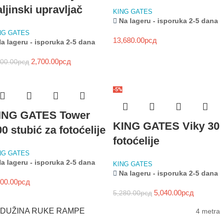
ljinski upravljač
KING GATES
Na lageru - isporuka 2-5 dana
NG GATES
13,680.00
рсд
a lageru - isporuka 2-5 dana
2,700.00
рсд
000.00
рсд
-5%
ING GATES Tower
KING GATES Viky 30
0 stubić za fotoćelije
fotoćelije
NG GATES
a lageru - isporuka 2-5 dana
KING GATES
Na lageru - isporuka 2-5 dana
200.00
рсд
5,040.00
рсд
5,280.00
рсд
DUŽINA RUKE RAMPE
4 metra