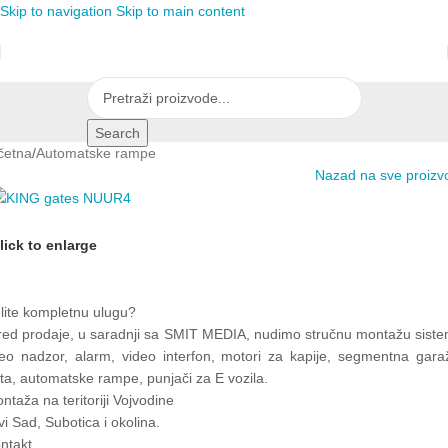
Skip to navigation
Skip to main content
Search
četna
/
Automatske rampe
Nazad na sve proizv
lick to enlarge
lite kompletnu ulugu?
red prodaje, u saradnji sa SMIT MEDIA, nudimo stručnu montažu siste
deo nadzor, alarm, video interfon, motori za kapije, segmentna gara
ta, automatske rampe, punjači za E vozila.
ntaža na teritoriji Vojvodine
i Sad, Subotica i okolina.
ntakt