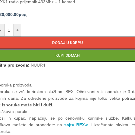
XK1 radio prijemnik 433Mhz – 1 komad
20,000.00
рсд
-
+
DODAJ U KORPU
KUPI ODMAH
ifra proizvoda:
NUUR4
poruka proizvoda
poruka se vrši kurirskom službom BEX. Očekivani rok isporuke je 3 d
dnih dana. Za određene proizvode za kojima nije tolko velika potražn
k isporuke može biti i duži.
oškovi isporuke
osi ih kupac, naplaćuju se po cenovniku kurirske službe. Kalkula
oškova možete da pronađete na
sajtu BEX-a
i izračunate okvirnu c
poruke.