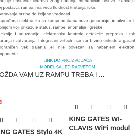
anjuje nastanke kvarova zbog habanja mehaničkih delova. Zahvaljuj
j postavci, rampa ima veću fluidnost kretanja ruke.
oravanje brzine do željene vrednosti.
apređena elektronika sa komponentama nove generacije, intuitivnim 
plejom koji prikazuje status, rampe, anomalije i greške.
eciznije i pouzdanije: elektronska kontrola detekcije prepreka i to
aranja i zatvaranja. Integrisani virtuelni senzor brzine enkodera garan
ograničen vek trajanja jer nije povezan sa habanjem elektron
mponente.
LINK DO PROIZVOĐAČA
MODEL SA LED RASVETOM
OŽDA VAM UZ RAMPU TREBA I ...
%
KING GATES WI-
CLAVIS WiFi modul
ING GATES Stylo 4K