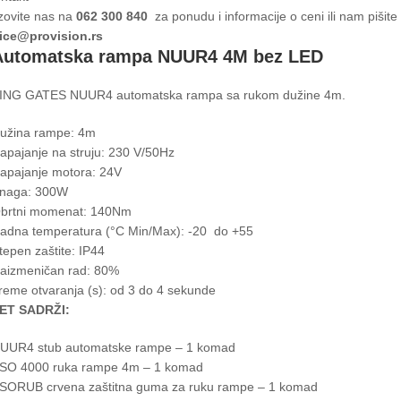
zovite nas na
062 300 840
za ponudu i informacije o ceni ili nam pišite
fice@provision.rs
Automatska rampa NUUR4 4M bez LED
ING GATES NUUR4 automatska rampa sa rukom dužine 4m.
užina rampe: 4m
apajanje na struju: 230 V/50Hz
apajanje motora: 24V
naga: 300W
brtni momenat: 140Nm
adna temperatura (°C Min/Max): -20 do +55
tepen zaštite: IP44
aizmeničan rad: 80%
reme otvaranja (s): od 3 do 4 sekunde
ET SADRŽI:
UUR4 stub automatske rampe – 1 komad
SO 4000 ruka rampe 4m – 1 komad
SORUB crvena zaštitna guma za ruku rampe – 1 komad