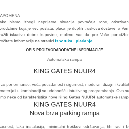
APOMENA:
ako bismo izbegli neprijatne situacije povraćaja robe, otkazivan
orudžbine koja je već poslata, plaćanje duplih troškova dostave, a Va
ružili iskustvo dobre kupovine, molimo Vas da pre Vaše porudžbi
ročitate informacije na stranici
Isporuka i plaćanje.
OPIS PROIZVODA
DODATNE INFORMACIJE
Automatska rampa
KING GATES NUUR4
rze performanse, veća pouzdanost i sigurnost, moderan dizajn i kvalitet
materijali u kombinaciji sa udobnošću intuitivnog programiranja. Ovo s
mo neke od karakteristika nove
King Gates NUUR4
automatske ramp
KING GATES NUUR4
Nova brza parking rampa
kasnost, laka instalacija, minimalni troškovi održavanja, tihi rad i b