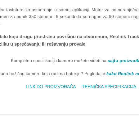
tastature za usmerenje u samoj aplikaciji. Motor za pomeranje/nagib
eri za punih 350 stepeni i 6 sekundi da se nagne za 90 stepeni nagore
.
li bilo koju drugu prostranu površinu na otvorenom, Reolink Tra
azliku u sprečavanju ili rešavanju provale.
Kompletnu specifikaciju kamere možete videti na
sajtu proizvođ
uno bežičnu kameru koja radi na baterije? Pogledajte
kako Reolink 
LINK DO PROIZVOĐAČA
TEHNIČKA SPECIFIKACIJA