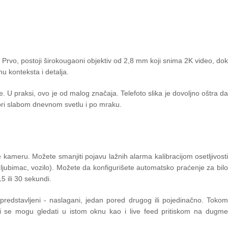
a. Prvo, postoji širokougaoni objektiv od 2,8 mm koji snima 2K video, do
nu konteksta i detalja.
. U praksi, ovo je od malog značaja. Telefoto slika je dovoljno oštra da
 i pri slabom dnevnom svetlu i po mraku.
kameru. Možete smanjiti pojavu lažnih alarma kalibracijom osetljivosti
i ljubimac, vozilo). Možete da konfigurišete automatsko praćenje za bilo
5 ili 30 sekundi.
redstavljeni - naslagani, jedan pored drugog ili pojedinačno. Tokom
ovi se mogu gledati u istom oknu kao i live feed pritiskom na dugme