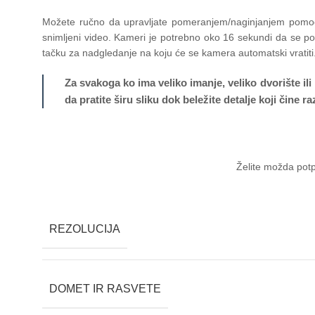
Možete ručno da upravljate pomeranjem/naginjanjem pomoću 
snimljeni video. Kameri je potrebno oko 16 sekundi da se pom
tačku za nadgledanje na koju će se kamera automatski vratiti
Za svakoga ko ima veliko imanje, veliko dvorište i
da pratite širu sliku dok beležite detalje koji čine r
Želite možda potp
REZOLUCIJA
DOMET IR RASVETE