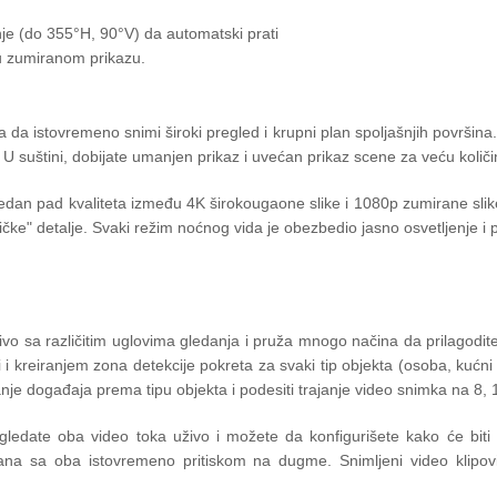
e (do 355°H, 90°V) da automatski prati
 u zumiranom prikazu.
va da istovremeno snimi široki pregled i krupni plan spoljašnjih površin
U suštini, dobijate umanjen prikaz i uvećan prikaz scene za veću količi
gledan pad kvaliteta između 4K širokougaone slike i 1080p zumirane slike
enzičke" detalje. Svaki režim noćnog vida je obezbedio jasno osvetljenje
o sa različitim uglovima gledanja i pruža mnogo načina da prilagodite 
ni i kreiranjem zona detekcije pokreta za svaki tip objekta (osoba, kućn
anje događaja prema tipu objekta i podesiti trajanje video snimka na 8, 1
date oba video toka uživo i možete da konfigurišete kako će biti p
ekrana sa oba istovremeno pritiskom na dugme. Snimljeni video klip