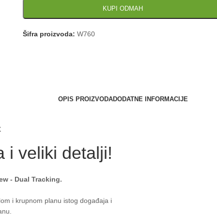
KUPI ODMAH
Šifra proizvoda:
W760
OPIS PROIZVODA
DODATNE INFORMACIJE
X
 i veliki detalji!
ew - Dual Tracking.
om i krupnom planu istog događaja i
anu.