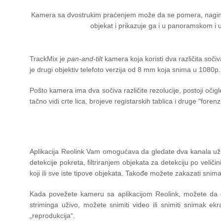
Kamera sa dvostrukim praćenjem može da se pomera, naginj
objekat i prikazuje ga i u panoramskom i
TrackMix je
pan-and-tilt
kamera koja koristi dva različita soči
je drugi objektiv telefoto verzija od 8 mm koja snima u 1080p. 
Pošto kamera ima dva sočiva različite rezolucije, postoji oči
tačno vidi crte lica, brojeve registarskih tablica i druge "for
Aplikacija Reolink Vam omogućava da gledate dva kanala uživ
detekcije pokreta, filtriranjem objekata za detekciju po veliči
koji ili sve iste tipove objekata. Takođe možete zakazati snim
Kada povežete kameru sa aplikacijom Reolink, možete da gle
striminga uživo, možete snimiti video ili snimiti snimak 
„reprodukcija“.