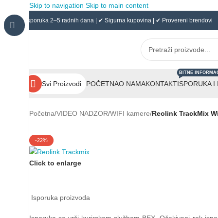
Skip to navigation
Skip to main content
✔ Isporuka 2–5 radnih dana | ✔ Sigurna kupovina | ✔ Provereni brendovi
BITNE INFORMA
POČETNA
O NAMA
KONTAKT
ISPORUKA I
Svi Proizvodi
Početna
/
VIDEO NADZOR
/
WIFI kamere
/
Reolink TrackMix W
-22%
Click to enlarge
Isporuka proizvoda
Isporuka se vrši kurirskom službom BEX. Očekivani rok ispo