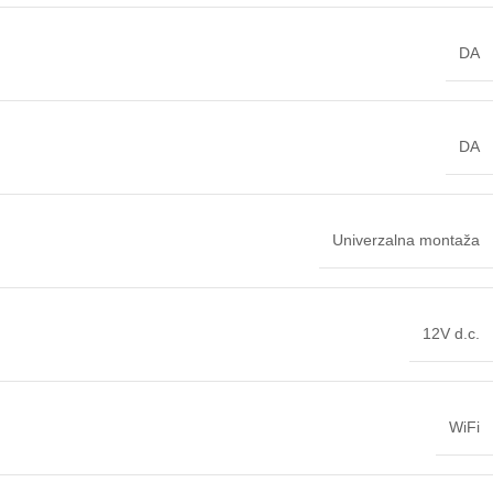
DA
DA
Univerzalna montaža
12V d.c.
WiFi