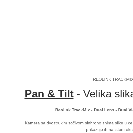
REOLINK TRACKMI
Pan & Tilt
- Velika slika
Reolink TrackMix - Dual Lens - Dual Vi
Kamera sa dvostrukim sočivom sinhrono snima slike u cel
prikazuje ih na istom ekr