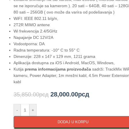
se ne isporučuje sa kamerom ). 20 sati – 64GB, 40 sati – 128G
80 sati – 256GB ( ovo može da varira od podešavanja )
WiFI: IEEE 802.11 b/g/n,
2T2R MIMO antene
Wi frekvencija 2.4/5GHz
Napajanje DC 12V/2A
Vodootporna: DA
Radna temperatura: -10° C to 55° C
Dimenzije: 228 x 147 x 129 mm, 1211 grama
Aplikacija dostupna za iOS i Android, MacOS, Windows,
Kutija
prema informacijama proizvođača
sadrži: TrackMix Wi
kameru, Power Adapter, 1m mrežni kabl, 4.5m Power Extensio
kabl
28,000.00
рсд
35,850.00
рсд
-
+
DODAJ U KORPU