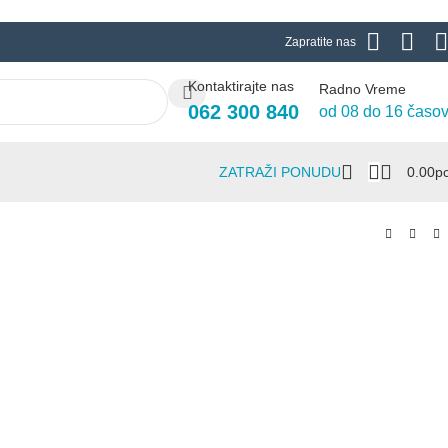
Zapratite nas
Kontaktirajte nas
Radno Vreme
062 300 840
od 08 do 16 časo
ZATRAŽI PONUDU
0.00
Р