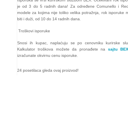
je od 3 do 5 radnih dana! Za određene Comunello i Reo
modele za kojima nije toliko velika potražnja, rok isporuke
biti i duži, od 10 do 14 radnih dana.
Troškovi isporuke
Snosi ih kupac, naplaćuju se po cenovniku kurirske slu
Kalkulator troškova možete da pronađete na
sajtu BEX
izračunate okvirnu cenu isporuke.
24
posetilaca gleda ovaj proizvod!