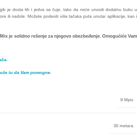
 je dosta tih i jedva se čuje, tako da neće unositi dodatnu buku u
 ili nadole. Možete podesiti više tačaka puta unutar aplikacije, kao i
ckMix je solidno rešenje za njegovo obezbeđenje. Omogućiće Vam
ača.
može tu da Vam pomogne.
8 Mpix
30 metara