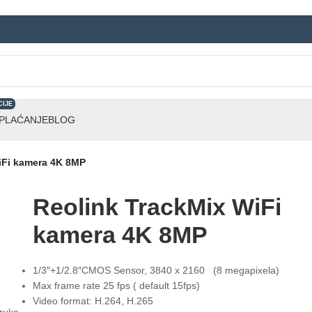
CIJE
 PLAĆANJE
BLOG
iFi kamera 4K 8MP
Reolink TrackMix WiFi
kamera 4K 8MP
1/3″+1/2.8″CMOS Sensor, 3840 x 2160 (8 megapixela)
Max frame rate 25 fps ( default 15fps)
Video format: H.264, H.265
ruke