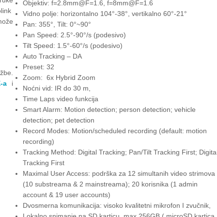
Objektiv: f=2.8mm@F=1.6, f=8mm@F=1.6
link
Vidno polje: horizontalno 104°-38°, vertikalno 60°-21°
 može
Pan: 355°, Tilt: 0°~90°
Pan Speed: 2.5°-90°/s (podesivo)
Tilt Speed: 1.5°-60°/s (podesivo)
Auto Tracking – DA
Preset: 32
žbe.
Zoom: 6x Hybrid Zoom
-a
i
Noćni vid: IR do 30 m,
Time Laps video funkcija
Smart Alarm: Motion detection; person detection; vehicle
detection; pet detection
Record Modes: Motion/scheduled recording (default: motion
recording)
Tracking Method: Digital Tracking; Pan/Tilt Tracking First; Digita
Tracking First
Maximal User Access: podrška za 12 simultanih video strimova
(10 substreama & 2 mainstreama); 20 korisnika (1 admin
account & 19 user accounts)
Dvosmerna komunikacija: visoko kvalitetni mikrofon I zvučnik,
Lokalno snimanje na SD karticu, max 256GB ( microSD kartica