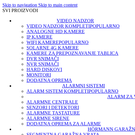
Skip to navigation
Skip to main content
SVI PROIZVODI
VIDEO NADZOR
VIDEO NADZOR KOMPLETI
POPULARNO
ANALOGNE HD KAMERE
IP KAMERE
WIFI KAMERE
POPULARNO
SOLARNE 4G KAMERE
KAMERE ZA PREPOZNAVANJE TABLICA
DVR SNIMAČI
NVR SNIMAČI
HARD DISKOVI
MONITORI
DODATNA OPREMA
ALARMNI SISTEMI
ALARM SISTEM KOMPLETI
POPULARNO
ALARM ZA 
ALARMNE CENTRALE
SENZORI I DETEKTORI
ALARMNE TASTATURE
ALARMNE SIRENE
DODATNA OPREMA ZA ALARME
HÖRMANN GARAŽN
SEGMENTNA GARAŽNA VRATA