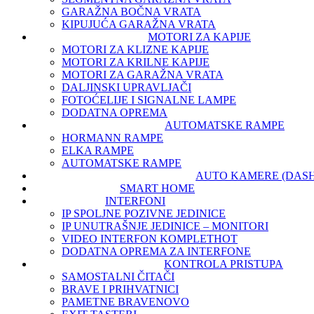
GARAŽNA BOČNA VRATA
KIPUJUĆA GARAŽNA VRATA
MOTORI ZA KAPIJE
MOTORI ZA KLIZNE KAPIJE
MOTORI ZA KRILNE KAPIJE
MOTORI ZA GARAŽNA VRATA
DALJINSKI UPRAVLJAČI
FOTOĆELIJE I SIGNALNE LAMPE
DODATNA OPREMA
AUTOMATSKE RAMPE
HORMANN RAMPE
ELKA RAMPE
AUTOMATSKE RAMPE
AUTO KAMERE (DAS
SMART HOME
INTERFONI
IP SPOLJNE POZIVNE JEDINICE
IP UNUTRAŠNJE JEDINICE – MONITORI
VIDEO INTERFON KOMPLET
HOT
DODATNA OPREMA ZA INTERFONE
KONTROLA PRISTUPA
SAMOSTALNI ČITAČI
BRAVE I PRIHVATNICI
PAMETNE BRAVE
NOVO