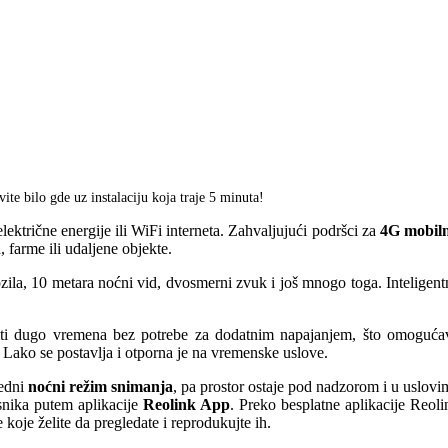
 bilo gde uz instalaciju koja traje 5 minuta!
trične energije ili WiFi interneta. Zahvaljujući podršci za
4G mobil
 farme ili udaljene objekte.
zila, 10 metara noćni vid, dvosmerni zvuk i još mnogo toga. Inteligent
diti dugo vremena bez potrebe za dodatnim napajanjem, što omoguća
Lako se postavlja i otporna je na vremenske uslove.
redni
noćni režim snimanja
, pa prostor ostaje pod nadzorom i u uslovi
snika putem aplikacije
Reolink App
. Preko besplatne aplikacije Reoli
koje želite da pregledate i reprodukujte ih.