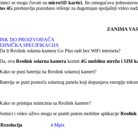
nimci se mogu čuvati na
microSD kartici
, što omogućava jednostavno
lus 4G
predstavlja pouzdano rešenje za dugotrajan spoljašnji video nad
ZANIMA VA
INK DO PROIZVOĐAČA
EHNIČKA SPECIFIKACIJA
Da li Reolink solarna kamera Go Plus radi bez WiFi interneta?
Da, ova
Reolink solarna kamera
koristi
4G mobilnu mrežu i SIM ka
Kako se puni baterija na Reolink solarnoj kameri?
Baterija se puni pomoću solarnog panela koji dopunjava energiju tokom
Kako se pristupa snimcima sa Reolink kamere?
Snimci i video uživo mogu se pratiti putem mobilne aplikacije
Reolink
Rezolucija
4 Mpix