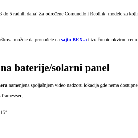
 do 5 radnih dana! Za određene Comunello i Reolink modele za kojima n
troškova možete da pronađete na
sajtu BEX-a
i izračunate okvirnu cenu
 baterije/solarni panel
mera
namenjena spoljašnjem video nadzoru lokacija gde nema dostupne ele
 frames/sec,
115°