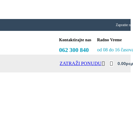
Zapratite na
Kontaktirajte nas
Radno Vreme
062 300 840
od 08 do 16 časov
ZATRAŽI PONUDU
0.00
Рс