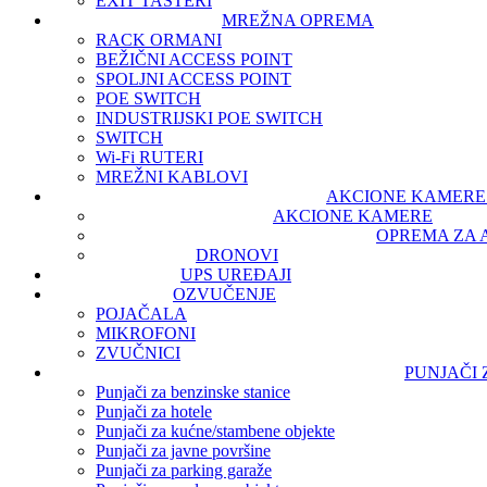
EXIT TASTERI
MREŽNA OPREMA
RACK ORMANI
BEŽIČNI ACCESS POINT
SPOLJNI ACCESS POINT
POE SWITCH
INDUSTRIJSKI POE SWITCH
SWITCH
Wi-Fi RUTERI
MREŽNI KABLOVI
AKCIONE KAMERE 
AKCIONE KAMERE
OPREMA ZA 
DRONOVI
UPS UREĐAJI
OZVUČENJE
POJAČALA
MIKROFONI
ZVUČNICI
PUNJAČI
Punjači za benzinske stanice
Punjači za hotele
Punjači za kućne/stambene objekte
Punjači za javne površine
Punjači za parking garaže