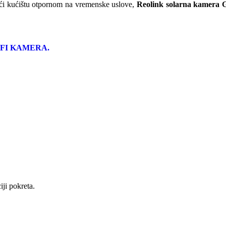
ući kućištu otpornom na vremenske uslove,
Reolink solarna kamera 
FI KAMERA.
ji pokreta.