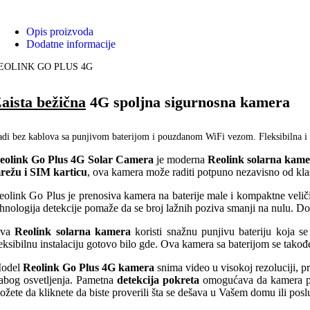
Opis proizvoda
Dodatne informacije
EOLINK GO PLUS 4G
aista bežična
4G spoljna sigurnosna kamera
di bez kablova sa punjivom baterijom i pouzdanom WiFi vezom. Fleksibilna i 
eolink Go Plus 4G Solar Camera
je moderna
Reolink solarna kam
režu i SIM karticu
, ova kamera može raditi potpuno nezavisno od klasič
eolink Go Plus je prenosiva kamera na baterije male i kompaktne veličin
ehnologija detekcije pomaže da se broj lažnih poziva smanji na nulu. Do
va
Reolink solarna kamera
koristi snažnu punjivu bateriju koja 
leksibilnu instalaciju gotovo bilo gde. Ova kamera sa baterijom se tako
odel
Reolink Go Plus 4G kamera
snima video u visokoj rezoluciji, p
labog osvetljenja. Pametna
detekcija pokreta
omogućava da kamera pre
ožete da kliknete da biste proverili šta se dešava u Vašem domu ili poslu