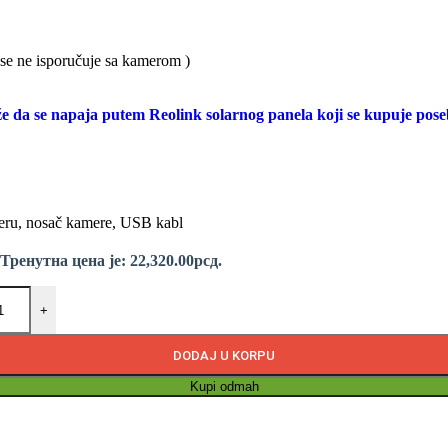
se ne isporučuje sa kamerom )
e da se napaja putem Reolink solarnog panela koji se kupuje pos
eru, nosač kamere, USB kabl
Тренутна цена је: 22,320.00рсд.
+
DODAJ U KORPU
Kupi odmah