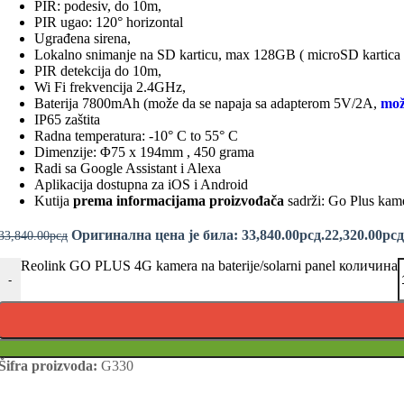
PIR: podesiv, do 10m,
PIR ugao: 120° horizontal
Ugrađena sirena,
Lokalno snimanje na SD karticu, max 128GB ( microSD kartica 
PIR detekcija do 10m,
Wi Fi frekvencija 2.4GHz,
Baterija 7800mAh (može da se napaja sa adapterom 5V/2A,
mož
IP65 zaštita
Radna temperatura: -10° C to 55° C
Dimenzije: Φ75 x 194mm , 450 grama
Radi sa Google Assistant i Alexa
Aplikacija dostupna za iOS i Android
Kutija
prema informacijama proizvođača
sadrži: Go Plus kam
Оригинална цена је била: 33,840.00рсд.
22,320.00
рсд
33,840.00
рсд
Reolink GO PLUS 4G kamera na baterije/solarni panel количина
-
Šifra proizvoda:
G330