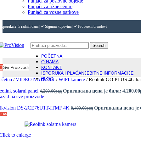
Punjači za poslovne objekte
Punjači za tržne centre
Punjači za vozne parkove
Isporuka 2–5 radnih dana | ✔ Sigurna kupovina | ✔ Provereni brendovi
Search
POČETNA
O NAMA
Svi Proizvodi
KONTAKT
ISPORUKA I PLAĆANJE
BITNE INFORMACIJE
BLOG
očetna
/
VIDEO NADZOR
/
WIFI kamere
/
Reolink GO PLUS 4G kamer
eolink solarni panel
Оригинална цена је била: 4,200.00
4,200.00
рсд
azad na sve proizvode
ikvision DS-2CE76U1T-ITMF 4K
Оригинална цена је б
8,490.00
рсд
-34%
Click to enlarge