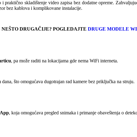
 i praktično skladištenje video zapisa bez dodatne opreme. Zahvaljuj
zor bez kablova i komplikovane instalacije.
S NEŠTO DRUGAČIJE? POGLEDAJTE
DRUGE MODELE WI
rticu
, pa može raditi na lokacijama gde nema WiFi interneta.
 dana, što omogućava dugotrajan rad kamere bez priključka na struju.
 App
, koja omogućava pregled snimaka i primanje obaveštenja o detekci