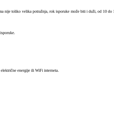
ije toliko velika potražnja, rok isporuke može biti i duži, od 10 do 
 isporuke.
ktrične energije ili WiFi interneta.