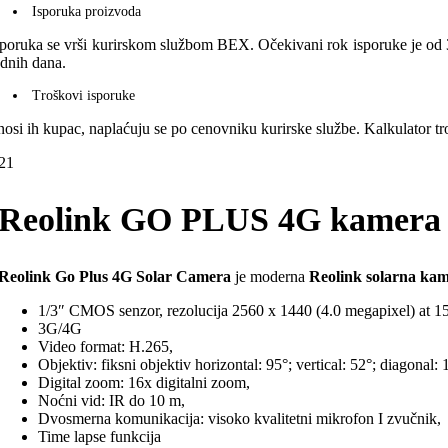
Isporuka proizvoda
sporuka se vrši kurirskom službom BEX. Očekivani rok isporuke je od 3
adnih dana.
Troškovi isporuke
nosi ih kupac, naplaćuju se po cenovniku kurirske službe. Kalkulator 
21
Reolink GO PLUS 4G kamera na
Reolink Go Plus 4G Solar Camera
je moderna
Reolink solarna ka
1/3″ CMOS senzor, rezolucija 2560 x 1440 (4.0 megapixel) at 15
3G/4G
Video format: H.265,
Objektiv: fiksni objektiv horizontal: 95°; vertical: 52°; diagonal: 
Digital zoom: 16x digitalni zoom,
Noćni vid: IR do 10 m,
Dvosmerna komunikacija: visoko kvalitetni mikrofon I zvučnik,
Time lapse funkcija