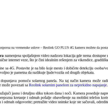
otporna na vremenske uslove – Reolink GO PLUS 4G kameru možete da postavite
era
namenjena spoljašnjem video nadzoru lokacija gde nema dostupne elek
ne internet veze, što je čini idealnim rešenjem za vikendice, gradilišta,
e sa 4G. Postavite je na bilo koje mesto i dobićete detekciju osoba/vo
voljno je pametna da razlikuje ljude/vozila od drugih objekata.
se dopunjava pomoću solarnog panela. Na taj način kamera može ra
đe može povezati sa
Reolink solarnim panelom za neprekidno napajanje.
ružajući jasnu i detaljnu sliku tokom dana i noći. Kamera poseduje nap
pozna kretanje i odmah pošalje obaveštenje na mobilni telefon kori
 i odmah odgovorite; pretražite video snimke koje ste sačuvali, odredite 