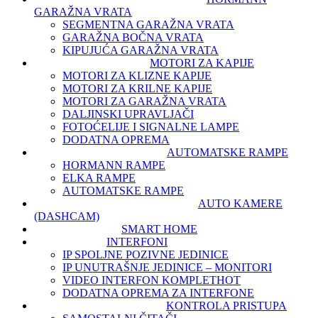
GARAŽNA VRATA
SEGMENTNA GARAŽNA VRATA
GARAŽNA BOČNA VRATA
KIPUJUĆA GARAŽNA VRATA
MOTORI ZA KAPIJE
MOTORI ZA KLIZNE KAPIJE
MOTORI ZA KRILNE KAPIJE
MOTORI ZA GARAŽNA VRATA
DALJINSKI UPRAVLJAČI
FOTOĆELIJE I SIGNALNE LAMPE
DODATNA OPREMA
AUTOMATSKE RAMPE
HORMANN RAMPE
ELKA RAMPE
AUTOMATSKE RAMPE
AUTO KAMERE
(DASHCAM)
SMART HOME
INTERFONI
IP SPOLJNE POZIVNE JEDINICE
IP UNUTRAŠNJE JEDINICE – MONITORI
VIDEO INTERFON KOMPLET
HOT
DODATNA OPREMA ZA INTERFONE
KONTROLA PRISTUPA