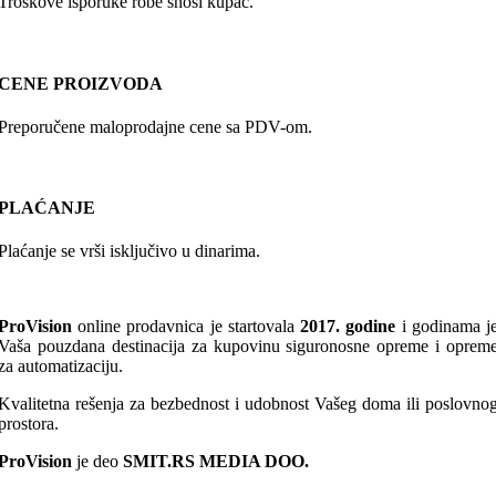
Troškove isporuke robe snosi kupac.
CENE PROIZVODA
Preporučene maloprodajne cene sa PDV-om.
PLAĆANJE
Plaćanje se vrši isključivo u dinarima.
ProVision
online prodavnica je startovala
2017. godine
i godinama j
Vaša pouzdana destinacija za kupovinu siguronosne opreme i oprem
za automatizaciju.
Kvalitetna rešenja za bezbednost i udobnost Vašeg doma ili poslovno
prostora.
ProVision
je deo
SMIT.RS MEDIA DOO.