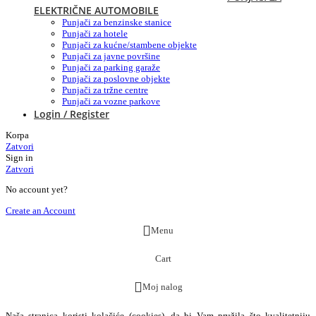
ELEKTRIČNE AUTOMOBILE
Punjači za benzinske stanice
Punjači za hotele
Punjači za kućne/stambene objekte
Punjači za javne površine
Punjači za parking garaže
Punjači za poslovne objekte
Punjači za tržne centre
Punjači za vozne parkove
Login / Register
Korpa
Zatvori
Sign in
Zatvori
No account yet?
Create an Account
Menu
Cart
Moj nalog
Naša stranica koristi kolačiće (cookies), da bi Vam pružila što kvalitetniju