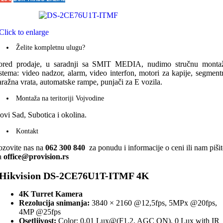
Click to enlarge
Želite kompletnu ulugu?
ored prodaje, u saradnji sa SMIT MEDIA, nudimo stručnu monta
istema: video nadzor, alarm, video interfon, motori za kapije, segment
aražna vrata, automatske rampe, punjači za E vozila.
Montaža na teritoriji Vojvodine
ovi Sad, Subotica i okolina.
Kontakt
ozovite nas na
062 300 840
za ponudu i informacije o ceni ili nam pišit
a
office@provision.rs
Hikvision DS-2CE76U1T-ITMF 4K
4K Turret Kamera
Rezolucija snimanja:
3840 × 2160 @12,5fps, 5MPx @20fps,
4MP @25fps
Osetljivost:
Color: 0.01 Lux@(F1.2, AGC ON), 0 Lux with IR