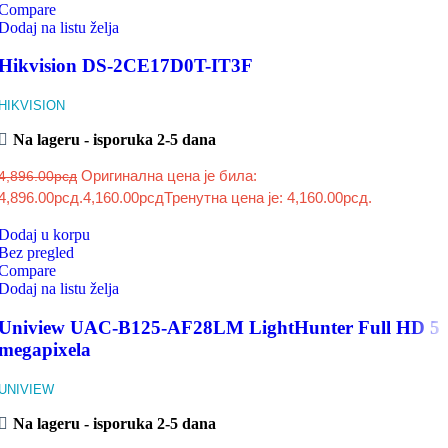
Compare
Dodaj na listu želja
Hikvision DS-2CE17D0T-IT3F
HIKVISION
Na lageru - isporuka 2-5 dana
Оригинална цена је била:
4,896.00
рсд
4,896.00рсд.
4,160.00
рсд
Тренутна цена је: 4,160.00рсд.
Dodaj u korpu
Bez pregled
Compare
Dodaj na listu želja
Uniview UAC-B125-AF28LM LightHunter Full HD 5
megapixela
UNIVIEW
Na lageru - isporuka 2-5 dana