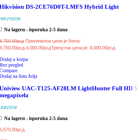
Hikvision DS-2CE76D0T-LMFS Hybrid Light
HIKVISION
Na lageru - isporuka 2-5 dana
Оригинална цена је била:
4,750.00
рсд
4,750.00рсд.
4,000.00
рсд
Тренутна цена је: 4,000.00рсд.
Dodaj u korpu
Bez pregled
Compare
Dodaj na listu želja
Uniview UAC-T125-AF28LM LightHunter Full HD 5
megapixela
UNIVIEW
Na lageru - isporuka 2-5 dana
5,570.00
рсд