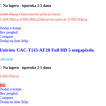
Na lageru - isporuka 2-5 dana
Оригинална цена је била:
5,184.00
рсд
5,184.00рсд.
4,400.00
рсд
Тренутна цена је: 4,400.00рсд.
Dodaj u korpu
Bez pregled
Compare
Dodaj na listu želja
Uniview UAC-T115-AF28 Full HD 5 megapixela
UNIVIEW
Na lageru - isporuka 2-5 dana
3,600.00
рсд
-16%
Dodaj u korpu
Bez pregled
Compare
Dodaj na listu želja