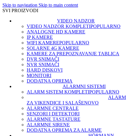
Skip to navigation
Skip to main content
SVI PROIZVODI
VIDEO NADZOR
VIDEO NADZOR KOMPLETI
POPULARNO
ANALOGNE HD KAMERE
IP KAMERE
WIFI KAMERE
POPULARNO
SOLARNE 4G KAMERE
KAMERE ZA PREPOZNAVANJE TABLICA
DVR SNIMAČI
NVR SNIMAČI
HARD DISKOVI
MONITORI
DODATNA OPREMA
ALARMNI SISTEMI
ALARM SISTEM KOMPLETI
POPULARNO
ALARM
ZA VIKENDICE I SALAŠE
NOVO
ALARMNE CENTRALE
SENZORI I DETEKTORI
ALARMNE TASTATURE
ALARMNE SIRENE
DODATNA OPREMA ZA ALARME
HÖRMANN