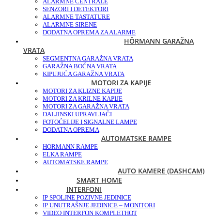
ALARMNE CENTRALE
SENZORI I DETEKTORI
ALARMNE TASTATURE
ALARMNE SIRENE
DODATNA OPREMA ZA ALARME
HÖRMANN GARAŽNA
VRATA
SEGMENTNA GARAŽNA VRATA
GARAŽNA BOČNA VRATA
KIPUJUĆA GARAŽNA VRATA
MOTORI ZA KAPIJE
MOTORI ZA KLIZNE KAPIJE
MOTORI ZA KRILNE KAPIJE
MOTORI ZA GARAŽNA VRATA
DALJINSKI UPRAVLJAČI
FOTOĆELIJE I SIGNALNE LAMPE
DODATNA OPREMA
AUTOMATSKE RAMPE
HORMANN RAMPE
ELKA RAMPE
AUTOMATSKE RAMPE
AUTO KAMERE (DASHCAM)
SMART HOME
INTERFONI
IP SPOLJNE POZIVNE JEDINICE
IP UNUTRAŠNJE JEDINICE – MONITORI
VIDEO INTERFON KOMPLET
HOT