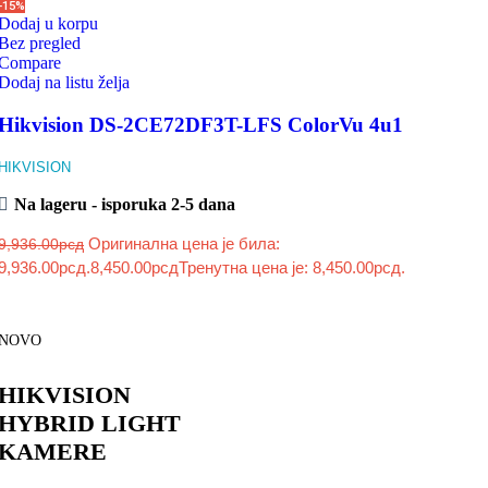
-15%
Dodaj u korpu
Bez pregled
Compare
Dodaj na listu želja
Hikvision DS-2CE72DF3T-LFS ColorVu 4u1
HIKVISION
Na lageru - isporuka 2-5 dana
Оригинална цена је била:
9,936.00
рсд
9,936.00рсд.
8,450.00
рсд
Тренутна цена је: 8,450.00рсд.
NOVO
HIKVISION
HYBRID LIGHT
KAMERE