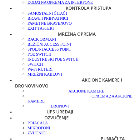
DODATNA OPREMA ZA INTERFONE
KONTROLA PRISTUPA
SAMOSTALNI ČITAČI
BRAVE I PRIHVATNICI
PAMETNE BRAVE
NOVO
EXIT TASTERI
MREŽNA OPREMA
RACK ORMANI
BEŽIČNI ACCESS POINT
SPOLJNI ACCESS POINT
POE SWITCH
INDUSTRIJSKI POE SWITCH
SWITCH
Wi-Fi RUTERI
MREŽNI KABLOVI
AKCIONE KAMERE I
DRONOVI
NOVO
AKCIONE KAMERE
OPREMA ZA AKCIONE
KAMERE
DRONOVI
UPS UREĐAJI
OZVUČENJE
POJAČALA
MIKROFONI
ZVUČNICI
PUNJAČI ZA