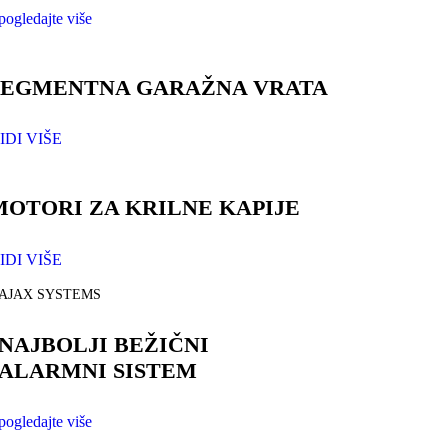
pogledajte više
SEGMENTNA GARAŽNA VRATA
IDI VIŠE
MOTORI ZA KRILNE KAPIJE
IDI VIŠE
AJAX SYSTEMS
NAJBOLJI BEŽIČNI
ALARMNI SISTEM
pogledajte više