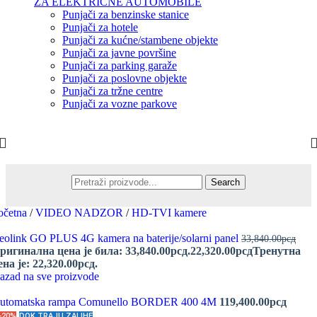
ZA ELEKTRIČNE AUTOMOBILE
Punjači za benzinske stanice
Punjači za hotele
Punjači za kućne/stambene objekte
Punjači za javne površine
Punjači za parking garaže
Punjači za poslovne objekte
Punjači za tržne centre
Punjači za vozne parkove
Search
očetna
/
VIDEO NADZOR
/
HD-TVI kamere
eolink GO PLUS 4G kamera na baterije/solarni panel
33,840.00
рсд
ригинална цена је била: 33,840.00рсд.
22,320.00
рсд
Тренутна
ена је: 22,320.00рсд.
azad na sve proizvode
utomatska rampa Comunello BORDER 400 4M
119,400.00
рсд
-20%
DOK TRAJU ZALIHE