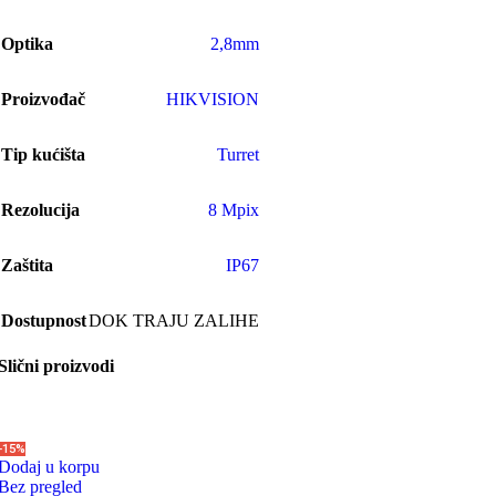
Optika
2,8mm
Proizvođač
HIKVISION
Tip kućišta
Turret
Rezolucija
8 Mpix
Zaštita
IP67
Dostupnost
DOK TRAJU ZALIHE
Slični proizvodi
-15%
Dodaj u korpu
Bez pregled