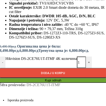
Signalni prekidač:
TVI/AHD/CVI/CVBS
IC osvetljenje:
EXIR 2.0 Smart diode dometa do 30 metara, IR
cut filter
Ostale karaktersike: DWDR 105 dB, AGC, D/N, BLC
Napajanje i potrošnja:
12V DC, 5,3W
Radna temperatura i nivo zaštite:
-40 ºC do +60 ºC, IP67
Dimenzije i težina:
90 × 79,37 mm, Težina 310g
Kompatibilni pribor:
DS-1272ZJ-110-TRS, DS-1275ZJ-SUS,
DS-1276ZJ-SUS, DS-1280ZJ-XS
Оригинална цена је била:
8,490.00
рсд
8,490.00рсд.
6,800.00
рсд
Тренутна цена је: 6,800.00рсд.
Hikvision DS-2CE76U1T-ITMF 4K количина
-
+
DODAJ U KORPU
Kupi odmah
Šifra proizvoda:
DS-2CE76U1T-ITMF
Isporuka proizvoda