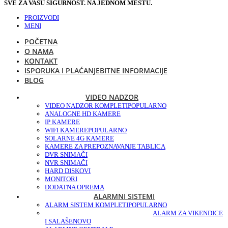
SVE ZA VAŠU SIGURNOST. NA JEDNOM MESTU.
PROIZVODI
MENI
POČETNA
O NAMA
KONTAKT
ISPORUKA I PLAĆANJE
BITNE INFORMACIJE
BLOG
VIDEO NADZOR
VIDEO NADZOR KOMPLETI
POPULARNO
ANALOGNE HD KAMERE
IP KAMERE
WIFI KAMERE
POPULARNO
SOLARNE 4G KAMERE
KAMERE ZA PREPOZNAVANJE TABLICA
DVR SNIMAČI
NVR SNIMAČI
HARD DISKOVI
MONITORI
DODATNA OPREMA
ALARMNI SISTEMI
ALARM SISTEM KOMPLETI
POPULARNO
ALARM ZA VIKENDICE
I SALAŠE
NOVO