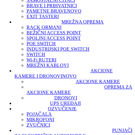
SAMOSTALNI ČITAČI
BRAVE I PRIHVATNICI
PAMETNE BRAVE
NOVO
EXIT TASTERI
MREŽNA OPREMA
RACK ORMANI
BEŽIČNI ACCESS POINT
SPOLJNI ACCESS POINT
POE SWITCH
INDUSTRIJSKI POE SWITCH
SWITCH
Wi-Fi RUTERI
MREŽNI KABLOVI
AKCIONE
KAMERE I DRONOVI
NOVO
AKCIONE KAMERE
OPREMA ZA
AKCIONE KAMERE
DRONOVI
UPS UREĐAJI
OZVUČENJE
POJAČALA
MIKROFONI
ZVUČNICI
PUNJAČI