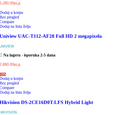
5,280.00
рсд
Dodaj u korpu
Bez pregled
Compare
Dodaj na listu želja
Uniview UAC-T112-AF28 Full HD 2 megapixela
UNIVIEW
Na lageru - isporuka 2-5 dana
2,880.00
рсд
-15%
Dodaj u korpu
Bez pregled
Compare
Dodaj na listu želja
Hikvision DS-2CE16D0T-LFS Hybrid Light
HIKVISION