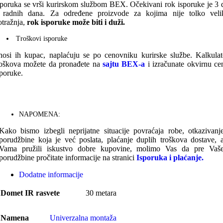
sporuka se vrši kurirskom službom BEX. Očekivani rok isporuke je 3 
 radnih dana. Za određene proizvode za kojima nije tolko veli
otražnja,
rok isporuke može biti i duži.
Troškovi isporuke
nosi ih kupac, naplaćuju se po cenovniku kurirske službe. Kalkulat
roškova možete da pronađete na
sajtu BEX-a
i izračunate okvirnu ce
sporuke.
NAPOMENA:
Kako bismo izbegli neprijatne situacije povraćaja robe, otkazivanj
porudžbine koja je već poslata, plaćanje duplih troškova dostave, 
Vama pružili iskustvo dobre kupovine, molimo Vas da pre Vaš
porudžbine pročitate informacije na stranici
Isporuka i plaćanje.
Dodatne informacije
Domet IR rasvete
30 metara
Namena
Univerzalna montaža