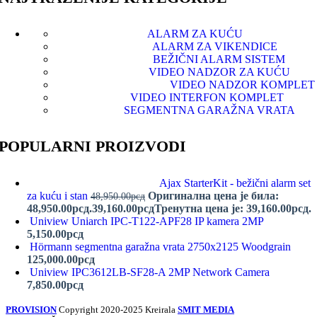
ALARM ZA KUĆU
ALARM ZA VIKENDICE
BEŽIČNI ALARM SISTEM
VIDEO NADZOR ZA KUĆU
VIDEO NADZOR KOMPLET
VIDEO INTERFON KOMPLET
SEGMENTNA GARAŽNA VRATA
POPULARNI PROIZVODI
Ajax StarterKit - bežični alarm set
za kuću i stan
Оригинална цена је била:
48,950.00
рсд
48,950.00рсд.
39,160.00
рсд
Тренутна цена је: 39,160.00рсд.
Uniview Uniarch IPC-T122-APF28 IP kamera 2MP
5,150.00
рсд
Hörmann segmentna garažna vrata 2750x2125 Woodgrain
125,000.00
рсд
Uniview IPC3612LB-SF28-A 2MP Network Camera
7,850.00
рсд
PROVISION
Copyright 2020-2025 Kreirala
SMIT MEDIA