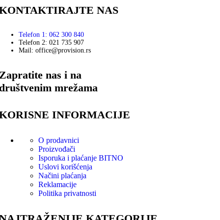
KONTAKTIRAJTE NAS
Telefon 1: 062 300 840
Telefon 2: 021 735 907
Mail: office@provision.rs
Zapratite nas i na
društvenim mrežama
KORISNE INFORMACIJE
O prodavnici
Proizvođači
Isporuka i plaćanje
BITNO
Uslovi korišćenja
Načini plaćanja
Reklamacije
Politika privatnosti
NAJTRAŽENIJE KATEGORIJE