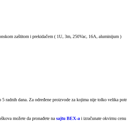
ponskom zaštitom i prekidačem ( 1U, 3m, 250Vac, 16A, aluminijum )
 5 radnih dana. Za određene proizvode za kojima nije tolko velika pot
troškova možete da pronađete na
sajtu BEX-a
i izračunate okvirnu cenu