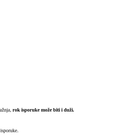
ražnja,
rok isporuke može biti i duži.
 isporuke.