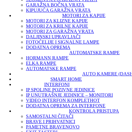
GARAŽNA BOČNA VRATA
KIPUJUĆA GARAŽNA VRATA
MOTORI ZA KAPIJE
MOTORI ZA KLIZNE KAPIJE
MOTORI ZA KRILNE KAPIJE
MOTORI ZA GARAŽNA VRATA
DALJINSKI UPRAVLJAČI
FOTOĆELIJE I SIGNALNE LAMPE
DODATNA OPREMA
AUTOMATSKE RAMPE
HORMANN RAMPE
ELKA RAMPE
AUTOMATSKE RAMPE
AUTO KAMERE (DAS
SMART HOME
INTERFONI
IP SPOLJNE POZIVNE JEDINICE
IP UNUTRAŠNJE JEDINICE – MONITORI
VIDEO INTERFON KOMPLET
HOT
DODATNA OPREMA ZA INTERFONE
KONTROLA PRISTUPA
SAMOSTALNI ČITAČI
BRAVE I PRIHVATNICI
PAMETNE BRAVE
NOVO