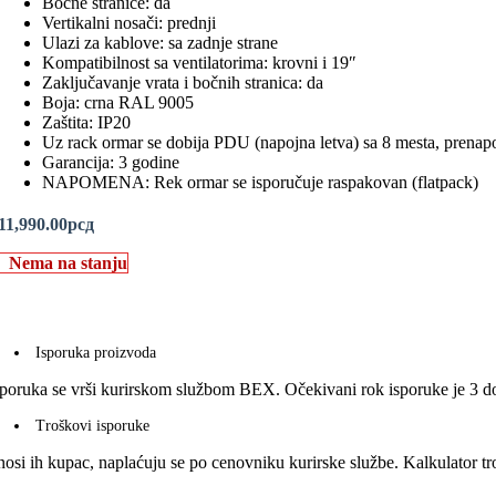
Bočne stranice: da
Vertikalni nosači: prednji
Ulazi za kablove: sa zadnje strane
Kompatibilnost sa ventilatorima: krovni i 19″
Zaključavanje vrata i bočnih stranica: da
Boja: crna RAL 9005
Zaštita: IP20
Uz rack ormar se dobija PDU (napojna letva) sa 8 mesta, prena
Garancija: 3 godine
NAPOMENA: Rek ormar se isporučuje raspakovan (flatpack)
11,990.00
рсд
Nema na stanju
Isporuka proizvoda
sporuka se vrši kurirskom službom BEX. Očekivani rok isporuke je 3 do
Troškovi isporuke
nosi ih kupac, naplaćuju se po cenovniku kurirske službe. Kalkulator 