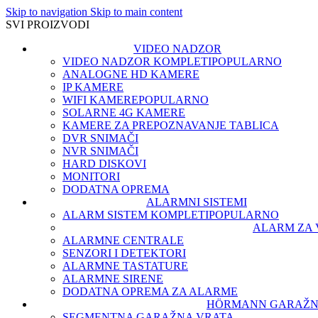
Skip to navigation
Skip to main content
SVI PROIZVODI
VIDEO NADZOR
VIDEO NADZOR KOMPLETI
POPULARNO
ANALOGNE HD KAMERE
IP KAMERE
WIFI KAMERE
POPULARNO
SOLARNE 4G KAMERE
KAMERE ZA PREPOZNAVANJE TABLICA
DVR SNIMAČI
NVR SNIMAČI
HARD DISKOVI
MONITORI
DODATNA OPREMA
ALARMNI SISTEMI
ALARM SISTEM KOMPLETI
POPULARNO
ALARM ZA 
ALARMNE CENTRALE
SENZORI I DETEKTORI
ALARMNE TASTATURE
ALARMNE SIRENE
DODATNA OPREMA ZA ALARME
HÖRMANN GARAŽN
SEGMENTNA GARAŽNA VRATA