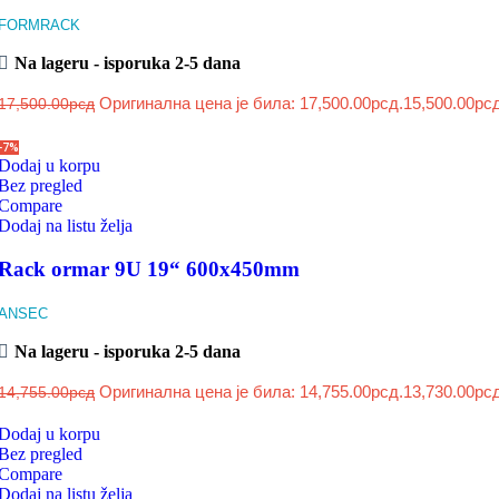
FORMRACK
Na lageru - isporuka 2-5 dana
Оригинална цена је била: 17,500.00рсд.
15,500.00
рс
17,500.00
рсд
-7%
Dodaj u korpu
Bez pregled
Compare
Dodaj na listu želja
Rack ormar 9U 19“ 600x450mm
ANSEC
Na lageru - isporuka 2-5 dana
Оригинална цена је била: 14,755.00рсд.
13,730.00
рс
14,755.00
рсд
Dodaj u korpu
Bez pregled
Compare
Dodaj na listu želja