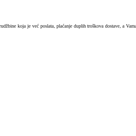
orudžbine koja je već poslata, plaćanje duplih troškova dostave, a V