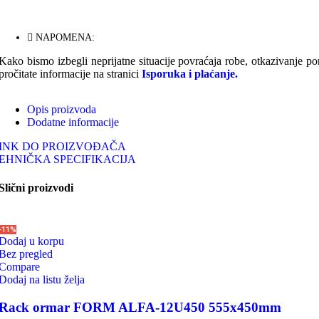
NAPOMENA:
Kako bismo izbegli neprijatne situacije povraćaja robe, otkazivanje p
pročitate informacije na stranici
Isporuka i plaćanje.
Opis proizvoda
Dodatne informacije
INK DO PROIZVOĐAČA
EHNIČKA SPECIFIKACIJA
Slični proizvodi
-11%
Dodaj u korpu
Bez pregled
Compare
Dodaj na listu želja
Rack ormar FORM ALFA-12U450 555x450mm