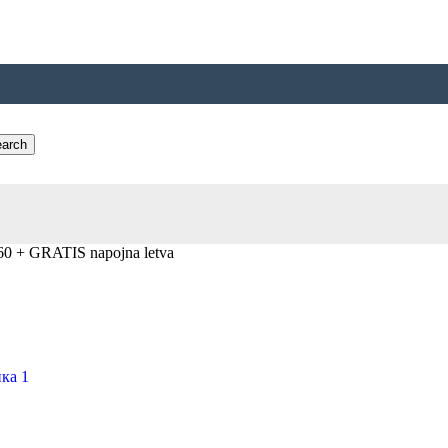
arch
60 + GRATIS napojna letva