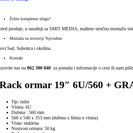
Želite kompletnu ulugu?
ored prodaje, u saradnji sa SMIT MEDIA, nudimo stručnu montažu sistem
Montaža na teritoriji Vojvodine
ovi Sad, Subotica i okolina.
Kontakt
ozovite nas na
062 300 840
za ponudu i informacije o ceni ili nam piši
Rack ormar 19″ 6U/560 + GRA
Tip: zidni
Visina: 6U
Dubina : 560 mm
560 x 540 x 353 mm (dubina x širina x visina)
Vrata: staklena
Nosivost ormara: 50 kg