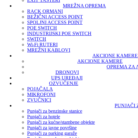
EXIT TASTERI
MREŽNA OPREMA
RACK ORMANI
BEŽIČNI ACCESS POINT
SPOLJNI ACCESS POINT
POE SWITCH
INDUSTRIJSKI POE SWITCH
SWITCH
Wi-Fi RUTERI
MREŽNI KABLOVI
AKCIONE KAMERE 
AKCIONE KAMERE
OPREMA ZA 
DRONOVI
UPS UREĐAJI
OZVUČENJE
POJAČALA
MIKROFONI
ZVUČNICI
PUNJAČI
Punjači za benzinske stanice
Punjači za hotele
Punjači za kućne/stambene objekte
Punjači za javne površine
Punjači za parking garaže