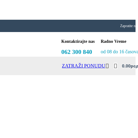
Zapratite na
Kontaktirajte nas
Radno Vreme
062 300 840
od 08 do 16 časov
ZATRAŽI PONUDU
0.00
Рс