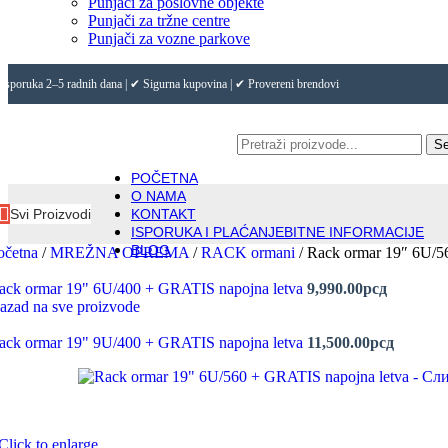
Punjači za poslovne objekte
Punjači za tržne centre
Punjači za vozne parkove
Isporuka 2–5 radnih dana | ✔ Sigurna kupovina | ✔ Provereni brendovi
Se
POČETNA
O NAMA
Svi Proizvodi
KONTAKT
ISPORUKA I PLAĆANJE
BITNE INFORMACIJE
BLOG
očetna
/
MREŽNA OPREMA
/
RACK ormani
/
Rack ormar 19″ 6U/5
ack ormar 19" 6U/400 + GRATIS napojna letva
9,990.00
рсд
azad na sve proizvode
ack ormar 19" 9U/400 + GRATIS napojna letva
11,500.00
рсд
Click to enlarge