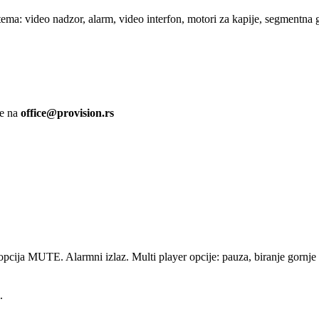
a: video nadzor, alarm, video interfon, motori za kapije, segmentna g
te na
office@provision.rs
 opcija MUTE. Alarmni izlaz. Multi player opcije: pauza, biranje gornje 
.