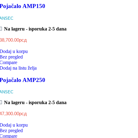
Pojačalo AMP150
ANSEC
Na lageru - isporuka 2-5 dana
38,700.00
рсд
Dodaj u korpu
Bez pregled
Compare
Dodaj na listu želja
Pojačalo AMP250
ANSEC
Na lageru - isporuka 2-5 dana
47,300.00
рсд
Dodaj u korpu
Bez pregled
Compare