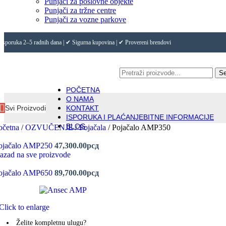
Punjači za poslovne objekte
Punjači za tržne centre
Punjači za vozne parkove
Isporuka 2–5 radnih dana | ✔ Sigurna kupovina | ✔ Provereni brendovi
Se
POČETNA
O NAMA
Svi Proizvodi
KONTAKT
ISPORUKA I PLAĆANJE
BITNE INFORMACIJE
BLOG
očetna
/
OZVUČENJE
/
Pojačala
/
Pojačalo AMP350
ojačalo AMP250
47,300.00
рсд
azad na sve proizvode
ojačalo AMP650
89,700.00
рсд
Click to enlarge
Želite kompletnu ulugu?