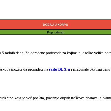
DODAJ U KORPU
Kupi odmah
 5 radnih dana. Za određene proizvode za kojima nije tolko velika pot
troškova možete da pronađete na
sajtu BEX-a
i izračunate okvirnu cenu
orudžbine koja je već poslata, plaćanje duplih troškova dostave, a V