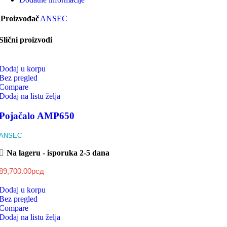
Proizvođač
ANSEC
Slični proizvodi
Dodaj u korpu
Bez pregled
Compare
Dodaj na listu želja
Pojačalo AMP650
ANSEC
Na lageru - isporuka 2-5 dana
89,700.00
рсд
Dodaj u korpu
Bez pregled
Compare
Dodaj na listu želja