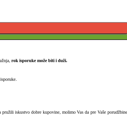
ražnja,
rok isporuke može biti i duži.
 isporuke.
ama pružili iskustvo dobre kupovine, molimo Vas da pre Vaše porudžbin