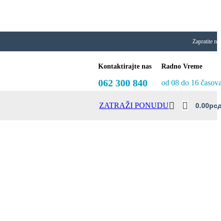
Zapratite na
Kontaktirajte nas
Radno Vreme
062 300 840
od 08 do 16 časov
ZATRAŽI PONUDU
0.00
Рс