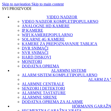
Skip to navigation
Skip to main content
SVI PROIZVODI
VIDEO NADZOR
VIDEO NADZOR KOMPLETI
POPULARNO
ANALOGNE HD KAMERE
IP KAMERE
WIFI KAMERE
POPULARNO
SOLARNE 4G KAMERE
KAMERE ZA PREPOZNAVANJE TABLICA
DVR SNIMAČI
NVR SNIMAČI
HARD DISKOVI
MONITORI
DODATNA OPREMA
ALARMNI SISTEMI
ALARM SISTEM KOMPLETI
POPULARNO
ALARM ZA 
ALARMNE CENTRALE
SENZORI I DETEKTORI
ALARMNE TASTATURE
ALARMNE SIRENE
DODATNA OPREMA ZA ALARME
HÖRMANN GARAŽN
SEGMENTNA GARAŽNA VRATA