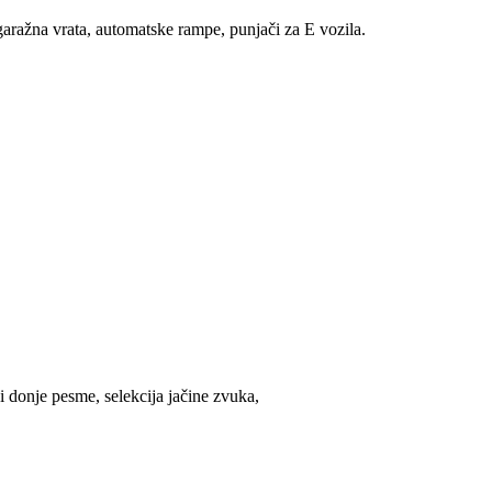
aražna vrata, automatske rampe, punjači za E vozila.
i donje pesme, selekcija jačine zvuka,