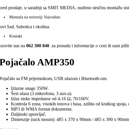
ored prodaje, u saradnji sa SMIT MEDIA, nudimo stručnu montažu sistem
Montaža na teritoriji Vojvodine
ovi Sad, Subotica i okolina.
Kontakt
ozovite nas na
062 300 840
za ponudu i informacije o ceni ili nam piši
Pojačalo AMP350
Pojačalo sa FM prijemnikom, USB ulazom i Bluetooth-om.
Izlazne snage 350W.
Šest ulaza (3 mikrofona, 3 aux-a).
Izlaz niske impedanse od 4-16 Ω, 70/100V.
Kontrola 6 zona, visokih tonova i basa, zaštita od kratkog spoja,
MP3 ili WMA format dokumenta.
Daljinski upravljač.
Dimenzije (rack mount): 485 x 370 x 90mm / 485 x 390 x 90mm