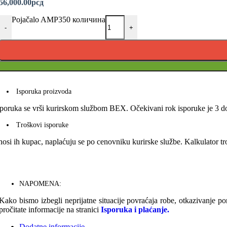
56,000.00
рсд
Pojačalo AMP350 количина
-
+
Isporuka proizvoda
sporuka se vrši kurirskom službom BEX. Očekivani rok isporuke je 3 do
Troškovi isporuke
nosi ih kupac, naplaćuju se po cenovniku kurirske službe. Kalkulator 
NAPOMENA:
Kako bismo izbegli neprijatne situacije povraćaja robe, otkazivanje p
pročitate informacije na stranici
Isporuka i plaćanje.
Dodatne informacije