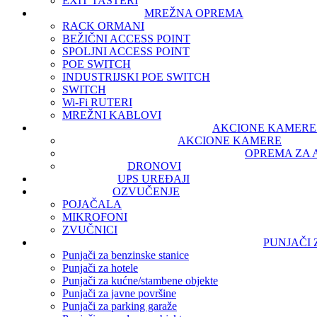
EXIT TASTERI
MREŽNA OPREMA
RACK ORMANI
BEŽIČNI ACCESS POINT
SPOLJNI ACCESS POINT
POE SWITCH
INDUSTRIJSKI POE SWITCH
SWITCH
Wi-Fi RUTERI
MREŽNI KABLOVI
AKCIONE KAMERE 
AKCIONE KAMERE
OPREMA ZA 
DRONOVI
UPS UREĐAJI
OZVUČENJE
POJAČALA
MIKROFONI
ZVUČNICI
PUNJAČI
Punjači za benzinske stanice
Punjači za hotele
Punjači za kućne/stambene objekte
Punjači za javne površine
Punjači za parking garaže