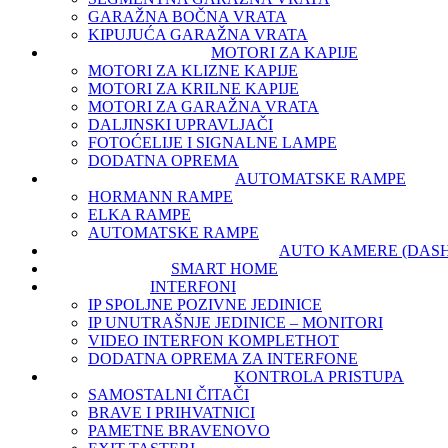
GARAŽNA BOČNA VRATA
KIPUJUĆA GARAŽNA VRATA
MOTORI ZA KAPIJE
MOTORI ZA KLIZNE KAPIJE
MOTORI ZA KRILNE KAPIJE
MOTORI ZA GARAŽNA VRATA
DALJINSKI UPRAVLJAČI
FOTOĆELIJE I SIGNALNE LAMPE
DODATNA OPREMA
AUTOMATSKE RAMPE
HORMANN RAMPE
ELKA RAMPE
AUTOMATSKE RAMPE
AUTO KAMERE (DAS
SMART HOME
INTERFONI
IP SPOLJNE POZIVNE JEDINICE
IP UNUTRAŠNJE JEDINICE – MONITORI
VIDEO INTERFON KOMPLET
HOT
DODATNA OPREMA ZA INTERFONE
KONTROLA PRISTUPA
SAMOSTALNI ČITAČI
BRAVE I PRIHVATNICI
PAMETNE BRAVE
NOVO