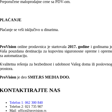
Preporučene maloprodajne cene sa PDV-om.
PLAĆANJE
Plaćanje se vrši isključivo u dinarima.
ProVision
online prodavnica je startovala
2017. godine
i godinama j
Vaša pouzdana destinacija za kupovinu siguronosne opreme i oprem
za automatizaciju.
Kvalitetna rešenja za bezbednost i udobnost Vašeg doma ili poslovno
prostora.
ProVision
je deo
SMIT.RS MEDIA DOO.
KONTAKTIRAJTE NAS
Telefon 1: 062 300 840
Telefon 2: 021 735 907
Mail: office@provision.rs