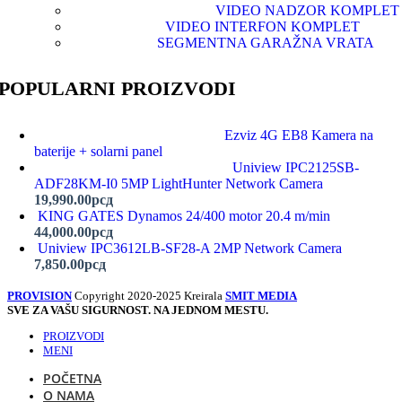
VIDEO NADZOR KOMPLET
VIDEO INTERFON KOMPLET
SEGMENTNA GARAŽNA VRATA
POPULARNI PROIZVODI
Ezviz 4G EB8 Kamera na
baterije + solarni panel
Uniview IPC2125SB-
ADF28KM-I0 5MP LightHunter Network Camera
19,990.00
рсд
KING GATES Dynamos 24/400 motor 20.4 m/min
44,000.00
рсд
Uniview IPC3612LB-SF28-A 2MP Network Camera
7,850.00
рсд
PROVISION
Copyright 2020-2025 Kreirala
SMIT MEDIA
SVE ZA VAŠU SIGURNOST. NA JEDNOM MESTU.
PROIZVODI
MENI
POČETNA
O NAMA