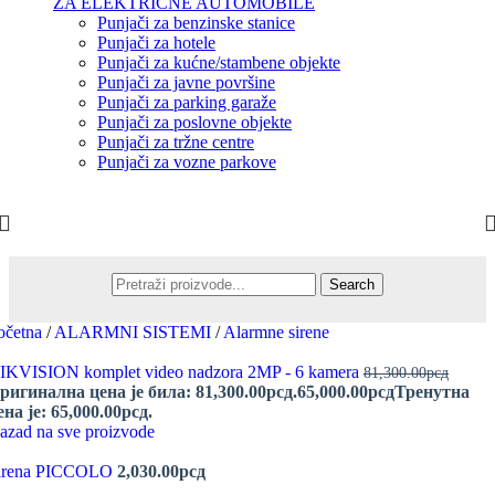
ZA ELEKTRIČNE AUTOMOBILE
Punjači za benzinske stanice
Punjači za hotele
Punjači za kućne/stambene objekte
Punjači za javne površine
Punjači za parking garaže
Punjači za poslovne objekte
Punjači za tržne centre
Punjači za vozne parkove
Search
očetna
/
ALARMNI SISTEMI
/
Alarmne sirene
IKVISION komplet video nadzora 2MP - 6 kamera
81,300.00
рсд
ригинална цена је била: 81,300.00рсд.
65,000.00
рсд
Тренутна
ена је: 65,000.00рсд.
azad na sve proizvode
irena PICCOLO
2,030.00
рсд