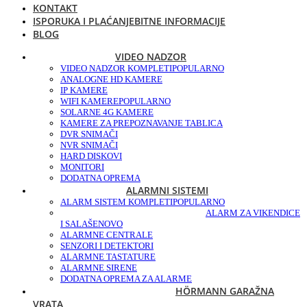
KONTAKT
ISPORUKA I PLAĆANJE
BITNE INFORMACIJE
BLOG
VIDEO NADZOR
VIDEO NADZOR KOMPLETI
POPULARNO
ANALOGNE HD KAMERE
IP KAMERE
WIFI KAMERE
POPULARNO
SOLARNE 4G KAMERE
KAMERE ZA PREPOZNAVANJE TABLICA
DVR SNIMAČI
NVR SNIMAČI
HARD DISKOVI
MONITORI
DODATNA OPREMA
ALARMNI SISTEMI
ALARM SISTEM KOMPLETI
POPULARNO
ALARM ZA VIKENDICE
I SALAŠE
NOVO
ALARMNE CENTRALE
SENZORI I DETEKTORI
ALARMNE TASTATURE
ALARMNE SIRENE
DODATNA OPREMA ZA ALARME
HÖRMANN GARAŽNA
VRATA