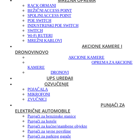
MREŽNA OPREMA
RACK ORMANI
BEŽIČNI ACCESS POINT
SPOLJNI ACCESS POINT
POE SWITCH
INDUSTRIJSKI POE SWITCH
SWITCH
Wi-Fi RUTERI
MREŽNI KABLOVI
AKCIONE KAMERE I
DRONOVI
NOVO
AKCIONE KAMERE
OPREMA ZA AKCIONE
KAMERE
DRONOVI
UPS UREĐAJI
OZVUČENJE
POJAČALA
MIKROFONI
ZVUČNICI
PUNJAČI ZA
ELEKTRIČNE AUTOMOBILE
Punjači za benzinske stanice
Punjači za hotele
Punjači za kućne/stambene objekte
Punjači za javne površine
Punjači za parking garaže