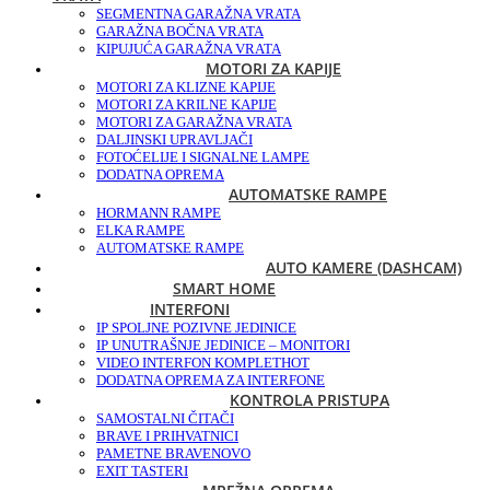
SEGMENTNA GARAŽNA VRATA
GARAŽNA BOČNA VRATA
KIPUJUĆA GARAŽNA VRATA
MOTORI ZA KAPIJE
MOTORI ZA KLIZNE KAPIJE
MOTORI ZA KRILNE KAPIJE
MOTORI ZA GARAŽNA VRATA
DALJINSKI UPRAVLJAČI
FOTOĆELIJE I SIGNALNE LAMPE
DODATNA OPREMA
AUTOMATSKE RAMPE
HORMANN RAMPE
ELKA RAMPE
AUTOMATSKE RAMPE
AUTO KAMERE (DASHCAM)
SMART HOME
INTERFONI
IP SPOLJNE POZIVNE JEDINICE
IP UNUTRAŠNJE JEDINICE – MONITORI
VIDEO INTERFON KOMPLET
HOT
DODATNA OPREMA ZA INTERFONE
KONTROLA PRISTUPA
SAMOSTALNI ČITAČI
BRAVE I PRIHVATNICI
PAMETNE BRAVE
NOVO
EXIT TASTERI