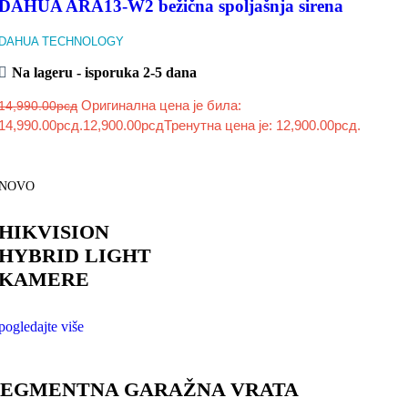
DAHUA ARA13-W2 bežična spoljašnja sirena
DAHUA TECHNOLOGY
Na lageru - isporuka 2-5 dana
Оригинална цена је била:
14,990.00
рсд
14,990.00рсд.
12,900.00
рсд
Тренутна цена је: 12,900.00рсд.
NOVO
HIKVISION
HYBRID LIGHT
KAMERE
pogledajte više
SEGMENTNA GARAŽNA VRATA