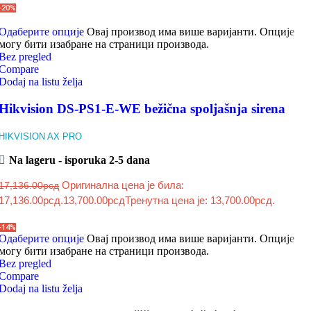
-20%
Одаберите опције
Овај производ има више варијанти. Опције
могу бити изабране на страници производа.
Bez pregled
Compare
Dodaj na listu želja
Hikvision DS-PS1-E-WE bežična spoljašnja sirena
HIKVISION AX PRO
Na lageru - isporuka 2-5 dana
Оригинална цена је била:
17,136.00
рсд
17,136.00рсд.
13,700.00
рсд
Тренутна цена је: 13,700.00рсд.
-14%
Одаберите опције
Овај производ има више варијанти. Опције
могу бити изабране на страници производа.
Bez pregled
Compare
Dodaj na listu želja