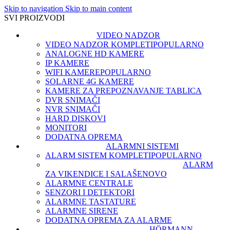
Skip to navigation
Skip to main content
SVI PROIZVODI
VIDEO NADZOR
VIDEO NADZOR KOMPLETI
POPULARNO
ANALOGNE HD KAMERE
IP KAMERE
WIFI KAMERE
POPULARNO
SOLARNE 4G KAMERE
KAMERE ZA PREPOZNAVANJE TABLICA
DVR SNIMAČI
NVR SNIMAČI
HARD DISKOVI
MONITORI
DODATNA OPREMA
ALARMNI SISTEMI
ALARM SISTEM KOMPLETI
POPULARNO
ALARM
ZA VIKENDICE I SALAŠE
NOVO
ALARMNE CENTRALE
SENZORI I DETEKTORI
ALARMNE TASTATURE
ALARMNE SIRENE
DODATNA OPREMA ZA ALARME
HÖRMANN