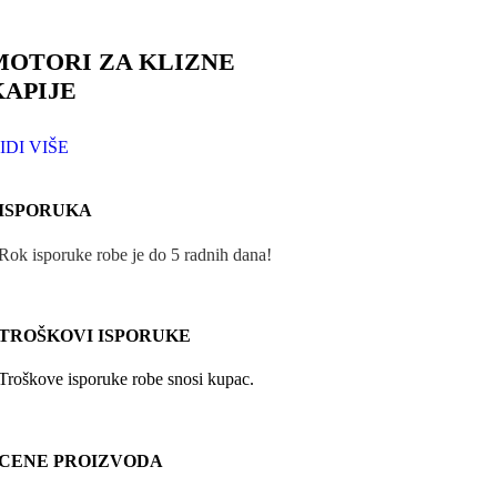
MOTORI ZA KLIZNE
KAPIJE
IDI VIŠE
ISPORUKA
Rok isporuke robe je do 5 radnih dana!
TROŠKOVI ISPORUKE
Troškove isporuke robe snosi kupac.
CENE PROIZVODA