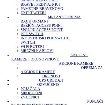
SAMOSTALNI ČITAČI
BRAVE I PRIHVATNICI
PAMETNE BRAVE
NOVO
EXIT TASTERI
MREŽNA OPREMA
RACK ORMANI
BEŽIČNI ACCESS POINT
SPOLJNI ACCESS POINT
POE SWITCH
INDUSTRIJSKI POE SWITCH
SWITCH
Wi-Fi RUTERI
MREŽNI KABLOVI
AKCIONE
KAMERE I DRONOVI
NOVO
AKCIONE KAMERE
OPREMA ZA
AKCIONE KAMERE
DRONOVI
UPS UREĐAJI
OZVUČENJE
POJAČALA
MIKROFONI
ZVUČNICI
PUNJAČI