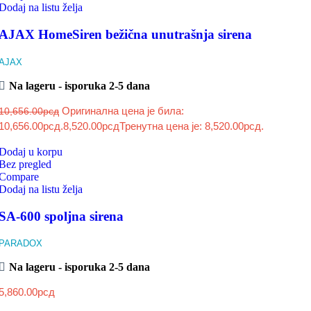
Dodaj na listu želja
AJAX HomeSiren bežična unutrašnja sirena
AJAX
Na lageru - isporuka 2-5 dana
Оригинална цена је била:
10,656.00
рсд
10,656.00рсд.
8,520.00
рсд
Тренутна цена је: 8,520.00рсд.
Dodaj u korpu
Bez pregled
Compare
Dodaj na listu želja
SA-600 spoljna sirena
PARADOX
Na lageru - isporuka 2-5 dana
5,860.00
рсд