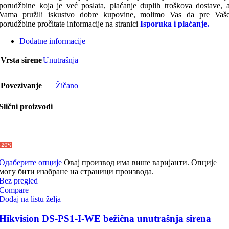
porudžbine koja je već poslata, plaćanje duplih troškova dostave, 
Vama pružili iskustvo dobre kupovine, molimo Vas da pre Vaš
porudžbine pročitate informacije na stranici
Isporuka i plaćanje.
Dodatne informacije
Vrsta sirene
Unutrašnja
Povezivanje
Žičano
Slični proizvodi
-20%
Одаберите опције
Овај производ има више варијанти. Опције
могу бити изабране на страници производа.
Bez pregled
Compare
Dodaj na listu želja
Hikvision DS-PS1-I-WE bežična unutrašnja sirena