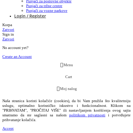
Punjači za poslovne objekte
Punjači za tržne centre
Punjači za vozne parkove
Login / Register
Korpa
Zatvori
Sign in
Zatvori
No account yet?
Create an Account
Menu
Cart
Moj nalog
Naša stranica koristi kolačiće (cookies), da bi Vam pružila što kvalitetniju
uslugu, optimalno korisničko iskustvo i funkcionalnost. Klikom na
"PRIHVATAM", "PROČITAJ VIŠE" ili nastavljanjem korišćenja ovog sajta
smatramo da ste saglasni sa našom
politikom privatnosti
i potvrđujete
prihvatanje kolačića.
Accept