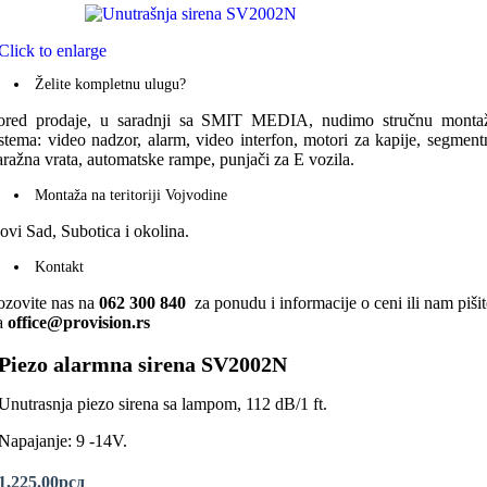
Click to enlarge
Želite kompletnu ulugu?
ored prodaje, u saradnji sa SMIT MEDIA, nudimo stručnu monta
istema: video nadzor, alarm, video interfon, motori za kapije, segment
aražna vrata, automatske rampe, punjači za E vozila.
Montaža na teritoriji Vojvodine
ovi Sad, Subotica i okolina.
Kontakt
ozovite nas na
062 300 840
za ponudu i informacije o ceni ili nam pišit
a
office@provision.rs
Piezo alarmna sirena SV2002N
Unutrasnja piezo sirena sa lampom, 112 dB/1 ft.
Napajanje: 9 -14V.
1,225.00
рсд