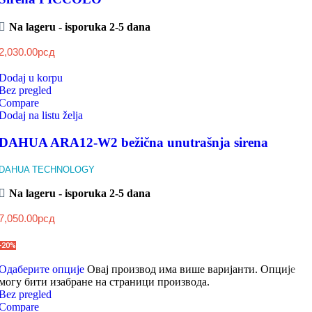
Na lageru - isporuka 2-5 dana
2,030.00
рсд
Dodaj u korpu
Bez pregled
Compare
Dodaj na listu želja
DAHUA ARA12-W2 bežična unutrašnja sirena
DAHUA TECHNOLOGY
Na lageru - isporuka 2-5 dana
7,050.00
рсд
-20%
Одаберите опције
Овај производ има више варијанти. Опције
могу бити изабране на страници производа.
Bez pregled
Compare