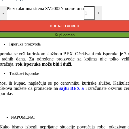
Piezo alarmna sirena SV2002N количина
-
+
DODAJ U KORPU
Kupi odmah
Isporuka proizvoda
sporuka se vrši kurirskom službom BEX. Očekivani rok isporuke je 3 
 radnih dana. Za određene proizvode za kojima nije tolko veli
otražnja,
rok isporuke može biti i duži.
Troškovi isporuke
nosi ih kupac, naplaćuju se po cenovniku kurirske službe. Kalkulat
roškova možete da pronađete na
sajtu BEX-a
i izračunate okvirnu ce
sporuke.
NAPOMENA:
Kako bismo izbegli neprijatne situacije povraćaja robe, otkazivanj