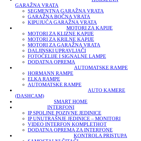
GARAŽNA VRATA
SEGMENTNA GARAŽNA VRATA
GARAŽNA BOČNA VRATA
KIPUJUĆA GARAŽNA VRATA
MOTORI ZA KAPIJE
MOTORI ZA KLIZNE KAPIJE
MOTORI ZA KRILNE KAPIJE
MOTORI ZA GARAŽNA VRATA
DALJINSKI UPRAVLJAČI
FOTOĆELIJE I SIGNALNE LAMPE
DODATNA OPREMA
AUTOMATSKE RAMPE
HORMANN RAMPE
ELKA RAMPE
AUTOMATSKE RAMPE
AUTO KAMERE
(DASHCAM)
SMART HOME
INTERFONI
IP SPOLJNE POZIVNE JEDINICE
IP UNUTRAŠNJE JEDINICE – MONITORI
VIDEO INTERFON KOMPLET
HOT
DODATNA OPREMA ZA INTERFONE
KONTROLA PRISTUPA