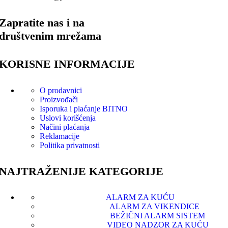
Zapratite nas i na
društvenim mrežama
KORISNE INFORMACIJE
O prodavnici
Proizvođači
Isporuka i plaćanje
BITNO
Uslovi korišćenja
Načini plaćanja
Reklamacije
Politika privatnosti
NAJTRAŽENIJE KATEGORIJE
ALARM ZA KUĆU
ALARM ZA VIKENDICE
BEŽIČNI ALARM SISTEM
VIDEO NADZOR ZA KUĆU