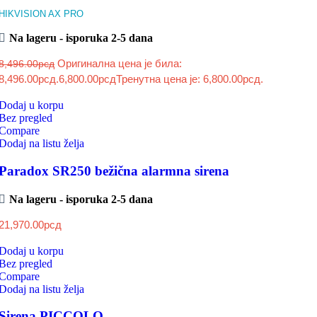
HIKVISION AX PRO
Na lageru - isporuka 2-5 dana
Оригинална цена је била:
8,496.00
рсд
8,496.00рсд.
6,800.00
рсд
Тренутна цена је: 6,800.00рсд.
Dodaj u korpu
Bez pregled
Compare
Dodaj na listu želja
Paradox SR250 bežična alarmna sirena
Na lageru - isporuka 2-5 dana
21,970.00
рсд
Dodaj u korpu
Bez pregled
Compare
Dodaj na listu želja
Sirena PICCOLO