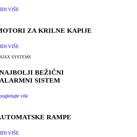
IDI VIŠE
MOTORI ZA KRILNE KAPIJE
IDI VIŠE
AJAX SYSTEMS
NAJBOLJI BEŽIČNI
ALARMNI SISTEM
pogledajte više
AUTOMATSKE RAMPE
IDI VIŠE