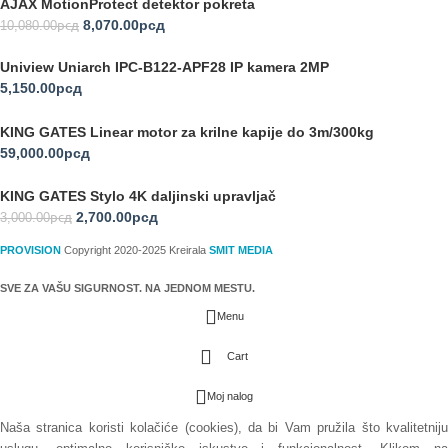
AJAX MotionProtect detektor pokreta
8,070.00
рсд
10,080.00
рсд
Uniview Uniarch IPC-B122-APF28 IP kamera 2MP
5,150.00
рсд
KING GATES Linear motor za krilne kapije do 3m/300kg
59,000.00
рсд
KING GATES Stylo 4K daljinski upravljač
2,700.00
рсд
3,000.00
рсд
PROVISION
Copyright 2020-2025 Kreirala
SMIT MEDIA
SVE ZA VAŠU SIGURNOST. NA JEDNOM MESTU.
Menu
Cart
Moj nalog
Naša stranica koristi kolačiće (cookies), da bi Vam pružila što kvalitetniju