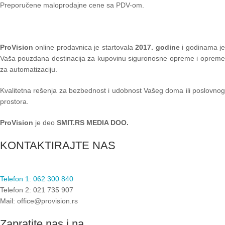
Preporučene maloprodajne cene sa PDV-om.
ProVision
online prodavnica je startovala
2017. godine
i godinama je
Vaša pouzdana destinacija za kupovinu siguronosne opreme i opreme
za automatizaciju.
Kvalitetna rešenja za bezbednost i udobnost Vašeg doma ili poslovnog
prostora.
ProVision
je deo
SMIT.RS MEDIA DOO.
KONTAKTIRAJTE NAS
Telefon 1: 062 300 840
Telefon 2: 021 735 907
Mail: office@provision.rs
Zapratite nas i na