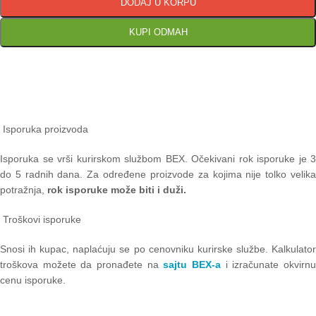
DODAJ U KORPU
KUPI ODMAH
Isporuka proizvoda
Isporuka se vrši kurirskom službom BEX. Očekivani rok isporuke je 3
do 5 radnih dana. Za određene proizvode za kojima nije tolko velika
potražnja,
rok isporuke može biti i duži.
Troškovi isporuke
Snosi ih kupac, naplaćuju se po cenovniku kurirske službe. Kalkulator
troškova možete da pronađete na
sajtu BEX-a
i izračunate okvirn
cenu isporuke.