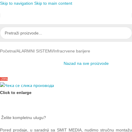
Skip to navigation
Skip to main content
Početna
/
ALARMNI SISTEMI
/
Infracrvene barijere
Nazad na sve proizvode
-29%
Click to enlarge
Želite kompletnu ulugu?
Pored prodaje, u saradnji sa SMIT MEDIA, nudimo stručnu montažu