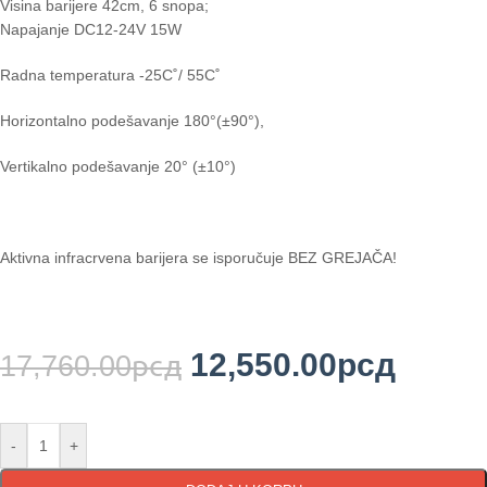
Visina barijere 42cm, 6 snopa;
Napajanje DC12-24V 15W
Radna temperatura -25C˚/ 55C˚
Horizontalno podešavanje 180°(±90°),
Vertikalno podešavanje 20° (±10°)
Aktivna infracrvena barijera se isporučuje BEZ GREJAČA!
12,550.00
рсд
17,760.00
рсд
-
+