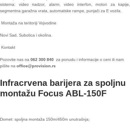
sistema: video nadzor, alarm, video interfon, motori za kapije,
segmentna garažna vrata, automatske rampe, punjači za E vozila.
Montaža na teritoriji Vojvodine
Novi Sad, Subotica i okolina.
Kontakt
Pozovite nas na
062 300 840
za ponudu i informacije o ceni ili nam
pišite na
office@provision.rs
Infracrvena barijera za spoljnu
montažu Focus ABL-150F
Domet: spoljna montaža 150m/450m unutrašnja;