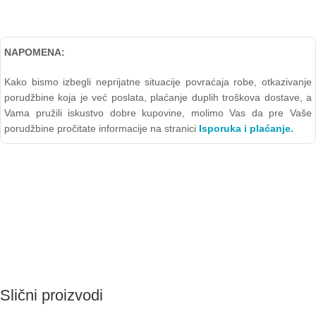
NAPOMENA:
Kako bismo izbegli neprijatne situacije povraćaja robe, otkazivanje
porudžbine koja je već poslata, plaćanje duplih troškova dostave, a
Vama pružili iskustvo dobre kupovine, molimo Vas da pre Vaše
porudžbine pročitate informacije na stranici
Isporuka i plaćanje.
Slični proizvodi