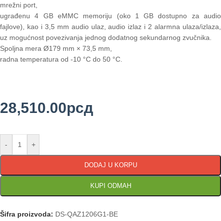
mrežni port,
ugrađenu 4 GB eMMC memoriju (oko 1 GB dostupno za audio
fajlove), kao i 3,5 mm audio ulaz, audio izlaz i 2 alarmna ulaza/izlaza,
uz mogućnost povezivanja jednog dodatnog sekundarnog zvučnika.
Spoljna mera Ø179 mm × 73,5 mm,
radna temperatura od -10 °C do 50 °C.
28,510.00
рсд
-
+
DODAJ U KORPU
KUPI ODMAH
Šifra proizvoda:
DS-QAZ1206G1-BE