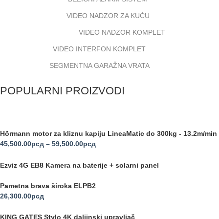
VIDEO NADZOR ZA KUĆU
VIDEO NADZOR KOMPLET
VIDEO INTERFON KOMPLET
SEGMENTNA GARAŽNA VRATA
POPULARNI PROIZVODI
Hörmann motor za kliznu kapiju LineaMatic do 300kg - 13.2m/min
45,500.00
рсд
–
59,500.00
рсд
Ezviz 4G EB8 Kamera na baterije + solarni panel
Pametna brava široka ELPB2
26,300.00
рсд
KING GATES Stylo 4K daljinski upravljač