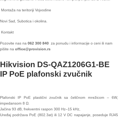
Montaža na teritoriji Vojvodine
Novi Sad, Subotica i okolina.
Kontakt
Pozovite nas na
062 300 840
za ponudu i informacije o ceni ili nam
pišite na
office@provision.rs
Hikvision DS-QAZ1206G1-BE
IP PoE plafonski zvučnik
Plafonski IP PoE plastični zvučnik sa čeličnom mrežicom – 6W,
impedansom 8 Ω.
Jačina 93 dB, frekventni raspon 300 Hz–15 kHz,
Uređaj podržava PoE (802.3at) ili 12 V DC napajanje, poseduje RJ45