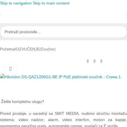
Skip to navigation
Skip to main content
Početna
/
OZVUČENJE
/
Zvučnici
Click to enlarge
Želite kompletnu ulugu?
Pored prodaje, u saradnji sa SMIT MEDIA, nudimo stručnu montažu
sistema: video nadzor, alarm, video interfon, motori za kapije,
segmentna garažna vrata, automatske rampe, punjači za E vozila.