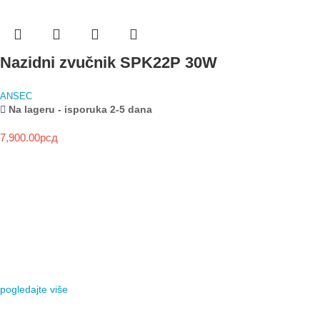
Nazidni zvučnik SPK22P 30W
ANSEC
Na lageru - isporuka 2-5 dana
7,900.00
рсд
NOVO
HIKVISION
HYBRID LIGHT
SEGMENTNA GARAŽNA VRATA
KAMERE
MOTORI ZA KRILNE KAPIJE
VIDI VIŠE
pogledajte više
VIDI VIŠE
AJAX SYSTEMS
NAJBOLJI BEŽIČNI