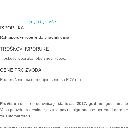
ALARMNI SISTEM
AUTOMATSKE RAMPE
MOTORI ZA KLIZNE
pogledajte više
VIDI VIŠE
KAPIJE
ISPORUKA
Rok isporuke robe je do 5 radnih dana!
VIDI VIŠE
TROŠKOVI ISPORUKE
Troškove isporuke robe snosi kupac.
CENE PROIZVODA
Preporučene maloprodajne cene sa PDV-om.
ProVision
online prodavnica je startovala
2017. godine
i godinama je
Vaša pouzdana destinacija za kupovinu siguronosne opreme i opreme
za automatizaciju.
Kvalitetna rešenja za bezbednost i udobnost Vašeg doma ili poslovnog