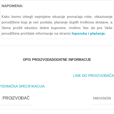
NAPOMENA:
Kako bismo izbegli neprijatne situacije povraćaja robe, otkazivanje
porudžbine koja je već poslata, plaćanje duplih troškova dostave, a
Vama pružili iskustvo dobre kupovine, molimo Vas da pre Vaše
porudžbine pročitate informacije na stranici
Isporuka i plaćanje.
OPIS PROIZVODA
DODATNE INFORMACIJE
LINK DO PROIZVOĐAČA
TEHNIČKA SPECIFIKACIJA
PROIZVOĐAČ
HIKVISION