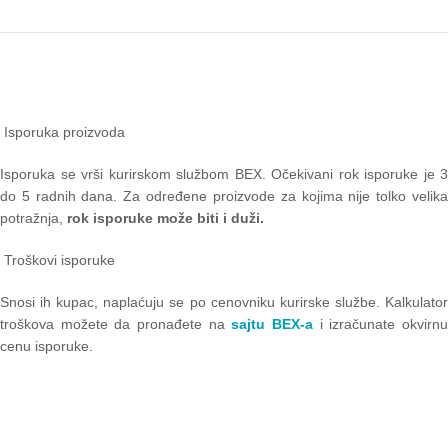
Isporuka proizvoda
Isporuka se vrši kurirskom službom BEX. Očekivani rok isporuke je 3
do 5 radnih dana. Za određene proizvode za kojima nije tolko velika
potražnja,
rok isporuke može biti i duži.
Troškovi isporuke
Snosi ih kupac, naplaćuju se po cenovniku kurirske službe. Kalkulator
troškova možete da pronađete na
sajtu BEX-a
i izračunate okvirn
cenu isporuke.