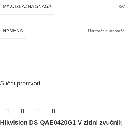
MAX. IZLAZNA SNAGA
6W
NAMENA
Unutrašnja montaža
Slični proizvodi
Hikvision DS-QAE0420G1-V zidni zvučnik