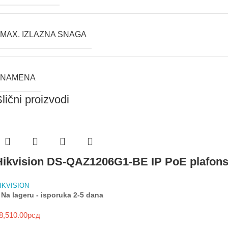
MAX. IZLAZNA SNAGA
NAMENA
lični proizvodi
Hikvision DS-QAZ1206G1-BE IP PoE plafons
IKVISION
Na lageru - isporuka 2-5 dana
8,510.00
рсд