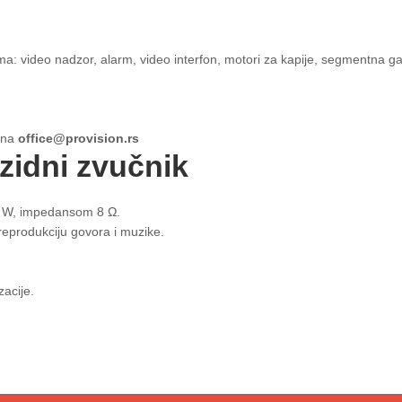
: video nadzor, alarm, video interfon, motori za kapije, segmentna ga
e na
office@provision.rs
idni zvučnik
20 W, impedansom 8 Ω.
reprodukciju govora i muzike.
acije.