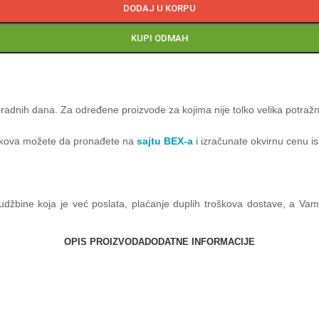
DODAJ U KORPU
KUPI ODMAH
radnih dana. Za određene proizvode za kojima nije tolko velika potraž
roškova možete da pronađete na
sajtu BEX-a
i izračunate okvirnu cenu i
orudžbine koja je već poslata, plaćanje duplih troškova dostave, a V
OPIS PROIZVODA
DODATNE INFORMACIJE