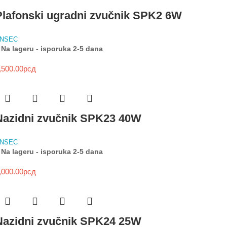
Plafonski ugradni zvučnik SPK2 6W
NSEC
Na lageru - isporuka 2-5 dana
,500.00
рсд
Nazidni zvučnik SPK23 40W
NSEC
Na lageru - isporuka 2-5 dana
,000.00
рсд
Nazidni zvučnik SPK24 25W