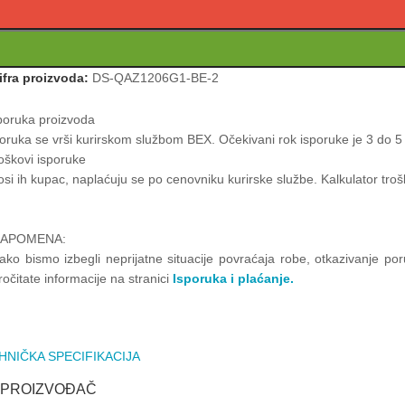
ifra proizvoda:
DS-QAZ1206G1-BE-2
poruka proizvoda
oruka se vrši kurirskom službom BEX. Očekivani rok isporuke je 3 do 5 
oškovi isporuke
si ih kupac, naplaćuju se po cenovniku kurirske službe. Kalkulator t
APOMENA:
ako bismo izbegli neprijatne situacije povraćaja robe, otkazivanje p
ročitate informacije na stranici
Isporuka i plaćanje.
HNIČKA SPECIFIKACIJA
PROIZVOĐAČ