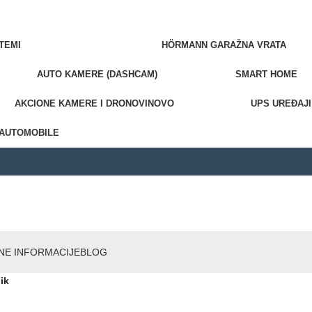
TEMI
HÖRMANN GARAŽNA VRATA
AUTO KAMERE (DASHCAM)
SMART HOME
AKCIONE KAMERE I DRONOVI
NOVO
UPS UREĐAJI
 AUTOMOBILE
NE INFORMACIJE
BLOG
ik