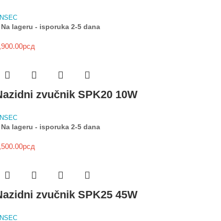
NSEC
Na lageru - isporuka 2-5 dana
,900.00
рсд
Nazidni zvučnik SPK20 10W
NSEC
Na lageru - isporuka 2-5 dana
,500.00
рсд
Nazidni zvučnik SPK25 45W
NSEC