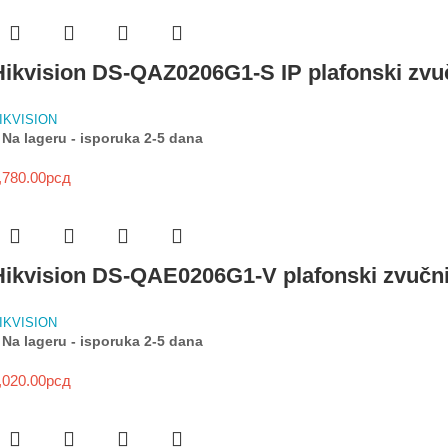
Hikvision DS-QAZ0206G1-S IP plafonski zvu
IKVISION
Na lageru - isporuka 2-5 dana
,780.00
рсд
Hikvision DS-QAE0206G1-V plafonski zvučn
IKVISION
Na lageru - isporuka 2-5 dana
,020.00
рсд