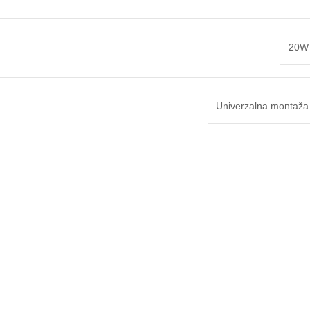
20W
Univerzalna montaža