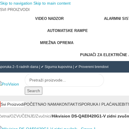
Skip to navigation
Skip to main content
SVI PROIZVODI
VIDEO NADZOR
ALARMNI SIS
AUTOMATSKE RAMPE
MREŽNA OPREMA
PUNJAČI ZA ELEKTRIČNE
sporuka 2–5 radnih dana | ✔ Sigurna kupovina | ✔ Provereni brendovi
Search
POČETNA
O NAMA
KONTAKT
ISPORUKA I PLAĆANJE
BIT
Svi Proizvodi
četna
/
OZVUČENJE
/
Zvučnici
/
Hikvision DS-QAE0420G1-V zidni zvučn