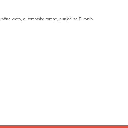
ražna vrata, automatske rampe, punjači za E vozila.