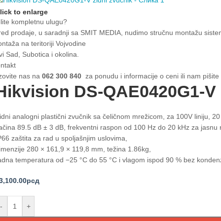
lick to enlarge
lite kompletnu ulugu?
ed prodaje, u saradnji sa SMIT MEDIA, nudimo stručnu montažu sistema
ntaža na teritoriji Vojvodine
i Sad, Subotica i okolina.
ntakt
zovite nas na
062 300 840
za ponudu i informacije o ceni ili nam pišit
Hikvision DS-QAE0420G1-V z
idni analogni plastični zvučnik sa čeličnom mrežicom, za 100V liniju, 
ačina 89.5 dB ± 3 dB, frekventni raspon od 100 Hz do 20 kHz za jasnu 
P66 zaštita za rad u spoljašnjim uslovima,
imenzije 280 × 161,9 × 119,8 mm, težina 1.86kg,
adna temperatura od −25 °C do 55 °C i vlagom ispod 90 % bez kondenz
3,100.00
рсд
-
+