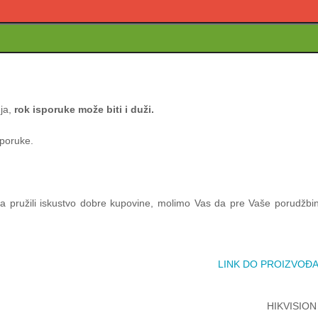
nja,
rok isporuke može biti i duži.
sporuke.
ama pružili iskustvo dobre kupovine, molimo Vas da pre Vaše porudžbi
LINK DO PROIZVOĐ
HIKVISION