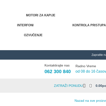
MOTORI ZA KAPIJE
INTERFONI
KONTROLA PRISTUPA
OZVUČENJE
Zapratite n
Kontaktirajte nas
Radno Vreme
062 300 840
od 08 do 16 časo
ZATRAŽI PONUDU
0.00
Р
Nazad na sve proizv