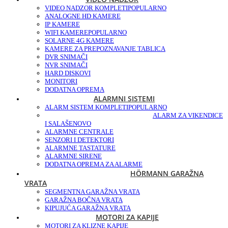
VIDEO NADZOR KOMPLETI
POPULARNO
ANALOGNE HD KAMERE
IP KAMERE
WIFI KAMERE
POPULARNO
SOLARNE 4G KAMERE
KAMERE ZA PREPOZNAVANJE TABLICA
DVR SNIMAČI
NVR SNIMAČI
HARD DISKOVI
MONITORI
DODATNA OPREMA
ALARMNI SISTEMI
ALARM SISTEM KOMPLETI
POPULARNO
ALARM ZA VIKENDICE
I SALAŠE
NOVO
ALARMNE CENTRALE
SENZORI I DETEKTORI
ALARMNE TASTATURE
ALARMNE SIRENE
DODATNA OPREMA ZA ALARME
HÖRMANN GARAŽNA
VRATA
SEGMENTNA GARAŽNA VRATA
GARAŽNA BOČNA VRATA
KIPUJUĆA GARAŽNA VRATA
MOTORI ZA KAPIJE
MOTORI ZA KLIZNE KAPIJE