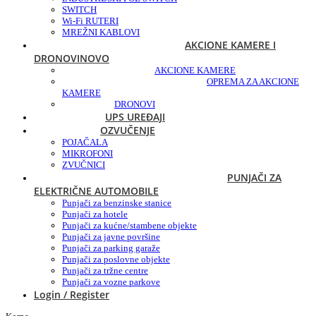
SWITCH
Wi-Fi RUTERI
MREŽNI KABLOVI
AKCIONE KAMERE I
DRONOVI
NOVO
AKCIONE KAMERE
OPREMA ZA AKCIONE
KAMERE
DRONOVI
UPS UREĐAJI
OZVUČENJE
POJAČALA
MIKROFONI
ZVUČNICI
PUNJAČI ZA
ELEKTRIČNE AUTOMOBILE
Punjači za benzinske stanice
Punjači za hotele
Punjači za kućne/stambene objekte
Punjači za javne površine
Punjači za parking garaže
Punjači za poslovne objekte
Punjači za tržne centre
Punjači za vozne parkove
Login / Register