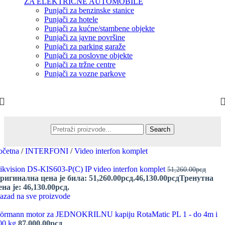
ZA ELEKTRIČNE AUTOMOBILE
Punjači za benzinske stanice
Punjači za hotele
Punjači za kućne/stambene objekte
Punjači za javne površine
Punjači za parking garaže
Punjači za poslovne objekte
Punjači za tržne centre
Punjači za vozne parkove
Search
očetna
/
INTERFONI
/
Video interfon komplet
ikvision DS-KIS603-P(C) IP video interfon komplet
51,260.00
рсд
ригинална цена је била: 51,260.00рсд.
46,130.00
рсд
Тренутна
ена је: 46,130.00рсд.
azad na sve proizvode
örmann motor za JEDNOKRILNU kapiju RotaMatic PL 1 - do 4m i
00 kg
87,000.00
рсд