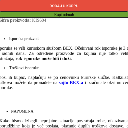
DODAJ U KORPU
Kupi odmah
Šifra proizvoda:
KIS604
Isporuka proizvoda
sporuka se vrši kurirskom službom BEX. Očekivani rok isporuke je 3 
 radnih dana. Za određene proizvode za kojima nije tolko veli
otražnja,
rok isporuke može biti i duži.
Troškovi isporuke
nosi ih kupac, naplaćuju se po cenovniku kurirske službe. Kalkulat
roškova možete da pronađete na
sajtu BEX-a
i izračunate okvirnu ce
sporuke.
NAPOMENA:
Kako bismo izbegli neprijatne situacije povraćaja robe, otkazivanj
porudžbine koja je već poslata, plaćanje duplih troškova dostave, 