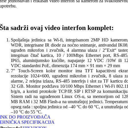
žele jednostavan i efikasan video interfon sa kamerom za svakodnevn
upotrebu.
Šta sadrži ovaj video interfon komplet:
Spoljašnja jedinica sa Wi-fi, integrisanom 2MP HD kamerom
WDR, integrisane IR diode za noćno snimanje, antivandal IK08
ugrađen mikrofon i zvučnik, 4 alarmna ulaza / 2″Exit“ taster
integrisan čitač kartica, 10 / 100Mbps Ethernet port, RS-485
IP65, aluminijumsko kućište, napajanje 12 VDC /10W ili 1
VDC standardni PoE, dimenzija 174 mm × 91 mm × 29 mm
7″ Touch-Screen kolor monitor ima TFT kapacitivni ekra
rezolucije 1024×600, ugrađeni mikrofon i zvučnik, 8 ulaza z
alarme, 2 relejna izlaza, RS-485 interfejs i slot za TF karticu d
32 GB. Monitor podržava 10/100 Mbps Ethernet i Wi-Fi 802.1
b/g/n, a koristi protokole TCP/IP, SIP i RTSP za komunikaciju
Sistem radi na ugrađenom Linux OS-u, sa memorijom od 12
MB RAM i 32 MB Flash-a na unutrašnjoj jedinici. Temperaturn
opseg rada : spoljna jedinica od –40 °C do 60 °C, a unutrašnja o
–10 °C do 55 °C.
INK DO PROIZVOĐAČA
EHNIČKA SPECIFIKACIJA