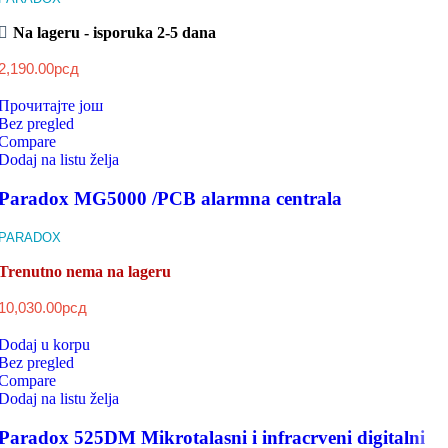
Na lageru - isporuka 2-5 dana
2,190.00
рсд
Прочитајте још
Bez pregled
Compare
Dodaj na listu želja
Paradox MG5000 /PCB alarmna centrala
PARADOX
Trenutno nema na lageru
10,030.00
рсд
Dodaj u korpu
Bez pregled
Compare
Dodaj na listu želja
Paradox 525DM Mikrotalasni i infracrveni digitalni