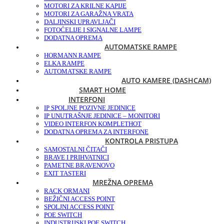
MOTORI ZA KRILNE KAPIJE
MOTORI ZA GARAŽNA VRATA
DALJINSKI UPRAVLJAČI
FOTOĆELIJE I SIGNALNE LAMPE
DODATNA OPREMA
AUTOMATSKE RAMPE
HORMANN RAMPE
ELKA RAMPE
AUTOMATSKE RAMPE
AUTO KAMERE (DASHCAM)
SMART HOME
INTERFONI
IP SPOLJNE POZIVNE JEDINICE
IP UNUTRAŠNJE JEDINICE – MONITORI
VIDEO INTERFON KOMPLET
HOT
DODATNA OPREMA ZA INTERFONE
KONTROLA PRISTUPA
SAMOSTALNI ČITAČI
BRAVE I PRIHVATNICI
PAMETNE BRAVE
NOVO
EXIT TASTERI
MREŽNA OPREMA
RACK ORMANI
BEŽIČNI ACCESS POINT
SPOLJNI ACCESS POINT
POE SWITCH
INDUSTRIJSKI POE SWITCH