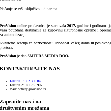
Plaćanje se vrši isključivo u dinarima.
ProVision
online prodavnica je startovala
2017. godine
i godinama j
Vaša pouzdana destinacija za kupovinu siguronosne opreme i oprem
za automatizaciju.
Kvalitetna rešenja za bezbednost i udobnost Vašeg doma ili poslovno
prostora.
ProVision
je deo
SMIT.RS MEDIA DOO.
KONTAKTIRAJTE NAS
Telefon 1: 062 300 840
Telefon 2: 021 735 907
Mail: office@provision.rs
Zapratite nas i na
društvenim mrežama