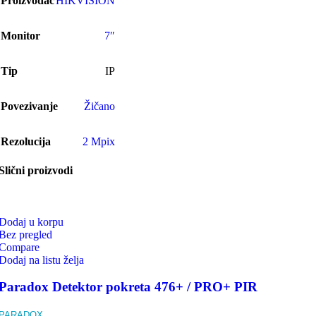
Proizvođač
HIKVISION
Monitor
7″
Tip
IP
Povezivanje
Žičano
Rezolucija
2 Mpix
Slični proizvodi
Dodaj u korpu
Bez pregled
Compare
Dodaj na listu želja
Paradox Detektor pokreta 476+ / PRO+ PIR
PARADOX