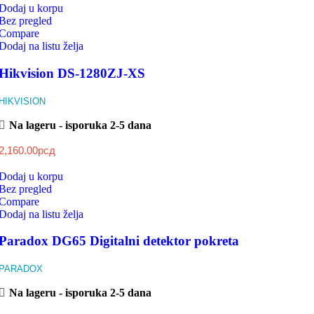
Dodaj u korpu
Bez pregled
Compare
Dodaj na listu želja
Hikvision DS-1280ZJ-XS
HIKVISION
Na lageru - isporuka 2-5 dana
2,160.00
рсд
Dodaj u korpu
Bez pregled
Compare
Dodaj na listu želja
Paradox DG65 Digitalni detektor pokreta
PARADOX
Na lageru - isporuka 2-5 dana