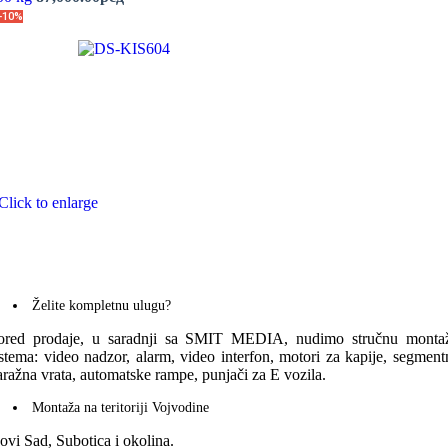
-10%
Click to enlarge
Želite kompletnu ulugu?
ored prodaje, u saradnji sa SMIT MEDIA, nudimo stručnu monta
istema: video nadzor, alarm, video interfon, motori za kapije, segment
aražna vrata, automatske rampe, punjači za E vozila.
Montaža na teritoriji Vojvodine
ovi Sad, Subotica i okolina.