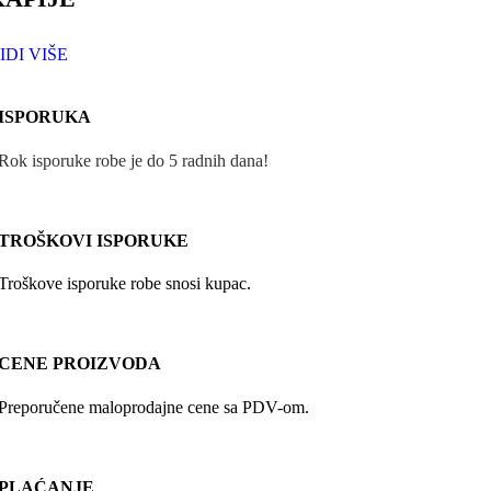
IDI VIŠE
ISPORUKA
Rok isporuke robe je do 5 radnih dana!
TROŠKOVI ISPORUKE
Troškove isporuke robe snosi kupac.
CENE PROIZVODA
Preporučene maloprodajne cene sa PDV-om.
PLAĆANJE