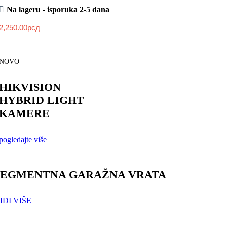
Na lageru - isporuka 2-5 dana
2,250.00
рсд
NOVO
HIKVISION
HYBRID LIGHT
KAMERE
pogledajte više
SEGMENTNA GARAŽNA VRATA
IDI VIŠE