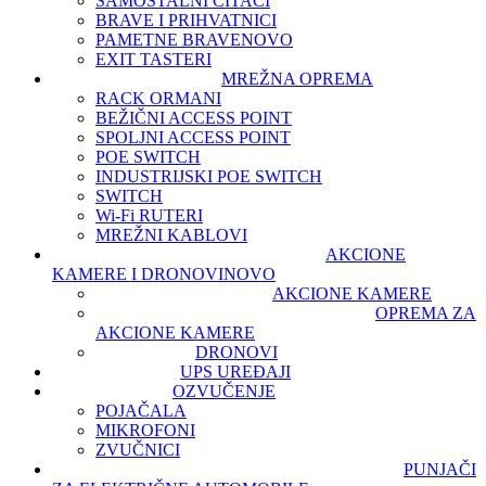
SAMOSTALNI ČITAČI
BRAVE I PRIHVATNICI
PAMETNE BRAVE
NOVO
EXIT TASTERI
MREŽNA OPREMA
RACK ORMANI
BEŽIČNI ACCESS POINT
SPOLJNI ACCESS POINT
POE SWITCH
INDUSTRIJSKI POE SWITCH
SWITCH
Wi-Fi RUTERI
MREŽNI KABLOVI
AKCIONE
KAMERE I DRONOVI
NOVO
AKCIONE KAMERE
OPREMA ZA
AKCIONE KAMERE
DRONOVI
UPS UREĐAJI
OZVUČENJE
POJAČALA
MIKROFONI
ZVUČNICI
PUNJAČI