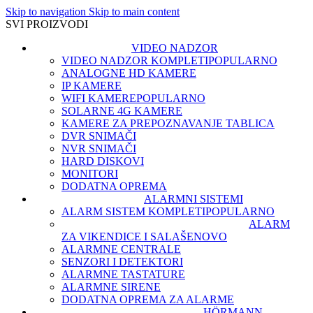
Skip to navigation
Skip to main content
SVI PROIZVODI
VIDEO NADZOR
VIDEO NADZOR KOMPLETI
POPULARNO
ANALOGNE HD KAMERE
IP KAMERE
WIFI KAMERE
POPULARNO
SOLARNE 4G KAMERE
KAMERE ZA PREPOZNAVANJE TABLICA
DVR SNIMAČI
NVR SNIMAČI
HARD DISKOVI
MONITORI
DODATNA OPREMA
ALARMNI SISTEMI
ALARM SISTEM KOMPLETI
POPULARNO
ALARM
ZA VIKENDICE I SALAŠE
NOVO
ALARMNE CENTRALE
SENZORI I DETEKTORI
ALARMNE TASTATURE
ALARMNE SIRENE
DODATNA OPREMA ZA ALARME
HÖRMANN