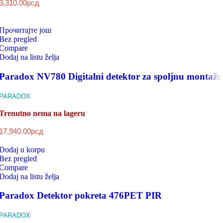
3,310.00
рсд
Прочитајте још
Bez pregled
Compare
Dodaj na listu želja
Paradox NV780 Digitalni detektor za spoljnu montažu
PARADOX
Trenutno nema na lageru
17,940.00
рсд
Dodaj u korpu
Bez pregled
Compare
Dodaj na listu želja
Paradox Detektor pokreta 476PET PIR
PARADOX