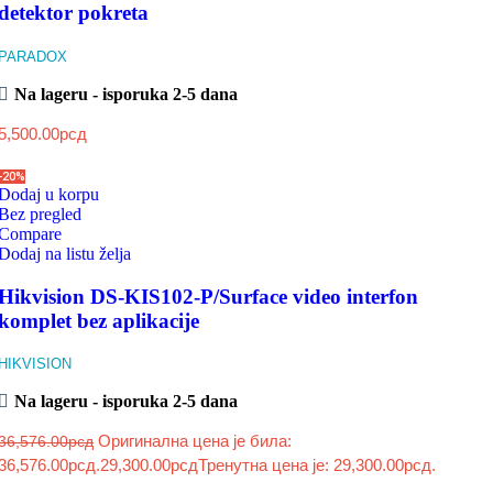
detektor pokreta
PARADOX
Na lageru - isporuka 2-5 dana
5,500.00
рсд
-20%
Dodaj u korpu
Bez pregled
Compare
Dodaj na listu želja
Hikvision DS-KIS102-P/Surface video interfon
komplet bez aplikacije
HIKVISION
Na lageru - isporuka 2-5 dana
Оригинална цена је била:
36,576.00
рсд
36,576.00рсд.
29,300.00
рсд
Тренутна цена је: 29,300.00рсд.