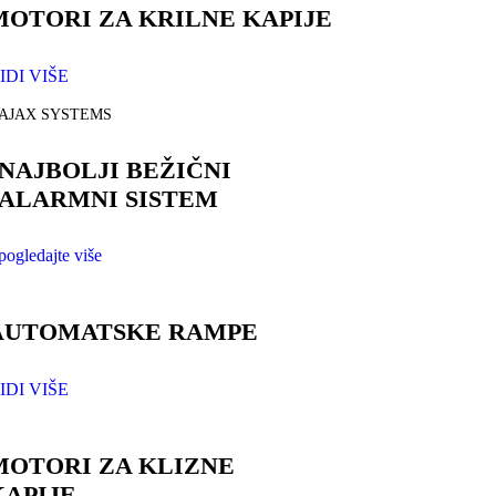
MOTORI ZA KRILNE KAPIJE
IDI VIŠE
AJAX SYSTEMS
NAJBOLJI BEŽIČNI
ALARMNI SISTEM
pogledajte više
AUTOMATSKE RAMPE
IDI VIŠE
MOTORI ZA KLIZNE
KAPIJE