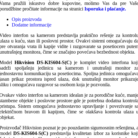
Vama pružili iskustvo dobre kupovine, molimo Vas da pre Vaš
porudžbine pročitate informacije na stranici
Isporuka i plaćanje.
Opis proizvoda
Dodatne informacije
Video interfon sa kamerom predstavlja praktično rešenje za kontrol
ulaza u kuću, stan ili poslovni prostor. Ovakvi sistemi omogućavaju d
pre otvaranja vrata ili kapije vidite i razgovarate sa posetiocem pute
unutrašnjeg monitora, čime se značajno povećava bezbednost objekta.
Model
Hikvision DS-KIS604-S(C)
je komplet video interfona koj
sadrži spoljašnju jedinicu sa kamerom i unutrašnji monitor z
jednostavnu komunikaciju sa posetiocima. Spoljna jedinica omogućav
jasan prikaz prostora ispred ulaza, dok unutrašnji monitor prikazuj
sliku i omogućava razgovor sa osobom koja je pozvonila.
Ovakav video interfon sa kamerom idealan je za porodične kuće, manj
stambene objekte i poslovne prostore gde je potrebna dodatna kontrol
pristupa. Sistem omogućava jednostavno upravljanje i povezivanje s
električnom bravom ili kapijom, čime se olakšava kontrola ulaza 
objekat.
Proizvođač Hikvision poznat je po pouzdanim sigurnosnim rešenjima, 
model
DS-KIS604-S(C)
predstavlja kvalitetan izbor za korisnike koj