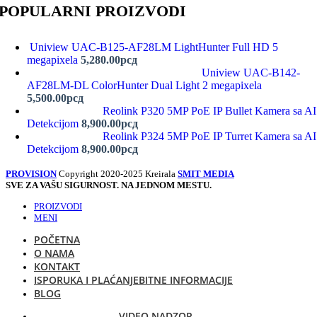
POPULARNI PROIZVODI
Uniview UAC-B125-AF28LM LightHunter Full HD 5
megapixela
5,280.00
рсд
Uniview UAC-B142-
AF28LM-DL ColorHunter Dual Light 2 megapixela
5,500.00
рсд
Reolink P320 5MP PoE IP Bullet Kamera sa AI
Detekcijom
8,900.00
рсд
Reolink P324 5MP PoE IP Turret Kamera sa AI
Detekcijom
8,900.00
рсд
PROVISION
Copyright 2020-2025 Kreirala
SMIT MEDIA
SVE ZA VAŠU SIGURNOST. NA JEDNOM MESTU.
PROIZVODI
MENI
POČETNA
O NAMA
KONTAKT
ISPORUKA I PLAĆANJE
BITNE INFORMACIJE
BLOG
VIDEO NADZOR