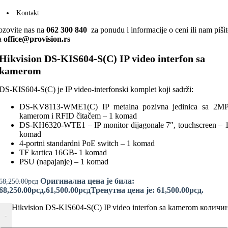
Kontakt
ozovite nas na
062 300 840
za ponudu i informacije o ceni ili nam pišit
a
office@provision.rs
Hikvision DS-KIS604-S(C) IP video interfon sa
kamerom
DS-KIS604-S(C) je IP video-interfonski komplet koji sadrži:
DS-KV8113-WME1(C) IP metalna pozivna jedinica sa 2M
kamerom i RFID čitačem – 1 komad
DS-KH6320-WTE1 – IP monitor dijagonale 7″, touchscreen – 
komad
4-portni standardni PoE switch – 1 komad
TF kartica 16GB- 1 komad
PSU (napajanje) – 1 komad
Оригинална цена је била:
68,250.00
рсд
68,250.00рсд.
61,500.00
рсд
Тренутна цена је: 61,500.00рсд.
Hikvision DS-KIS604-S(C) IP video interfon sa kamerom количи
-