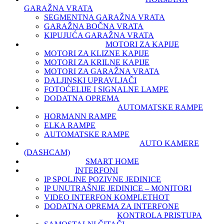
GARAŽNA VRATA
SEGMENTNA GARAŽNA VRATA
GARAŽNA BOČNA VRATA
KIPUJUĆA GARAŽNA VRATA
MOTORI ZA KAPIJE
MOTORI ZA KLIZNE KAPIJE
MOTORI ZA KRILNE KAPIJE
MOTORI ZA GARAŽNA VRATA
DALJINSKI UPRAVLJAČI
FOTOĆELIJE I SIGNALNE LAMPE
DODATNA OPREMA
AUTOMATSKE RAMPE
HORMANN RAMPE
ELKA RAMPE
AUTOMATSKE RAMPE
AUTO KAMERE
(DASHCAM)
SMART HOME
INTERFONI
IP SPOLJNE POZIVNE JEDINICE
IP UNUTRAŠNJE JEDINICE – MONITORI
VIDEO INTERFON KOMPLET
HOT
DODATNA OPREMA ZA INTERFONE
KONTROLA PRISTUPA