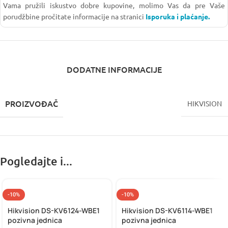
Vama pružili iskustvo dobre kupovine, molimo Vas da pre Vaše
porudžbine pročitate informacije na stranici
Isporuka i plaćanje.
DODATNE INFORMACIJE
PROIZVOĐAČ
HIKVISION
Pogledajte i...
-10%
-10%
Hikvision DS-KV6124-WBE1
Hikvision DS-KV6114-WBE1
pozivna jednica
pozivna jednica