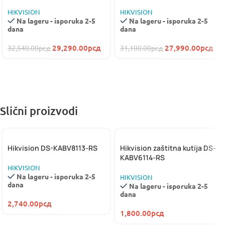
HIKVISION
HIKVISION
Na lageru - isporuka 2-5
Na lageru - isporuka 2-5
dana
dana
29,290.00
рсд
27,990.00
рсд
32,540.00
рсд
31,100.00
рсд
Slični proizvodi
Hikvision DS-KABV8113-RS
Hikvision zaštitna kutija DS-
KABV6114-RS
HIKVISION
Na lageru - isporuka 2-5
HIKVISION
dana
Na lageru - isporuka 2-5
dana
2,740.00
рсд
1,800.00
рсд