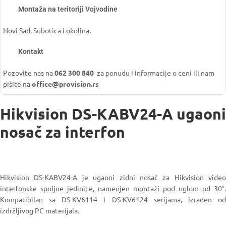
Montaža na teritoriji Vojvodine
Novi Sad, Subotica i okolina.
Kontakt
Pozovite nas na
062 300 840
za ponudu i informacije o ceni ili nam
pišite na
office@provision.rs
Hikvision DS-KABV24-A ugaoni
nosač za interfon
Hikvision DS-KABV24-A je ugaoni zidni nosač za Hikvision video
interfonske spoljne jedinice, namenjen montaži pod uglom od 30°.
Kompatibilan sa DS-KV6114 i DS-KV6124 serijama, izrađen od
izdržljivog PC materijala.