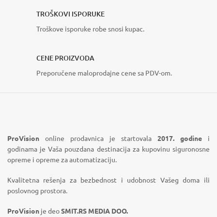
TROŠKOVI ISPORUKE
Troškove isporuke robe snosi kupac.
CENE PROIZVODA
Preporučene maloprodajne cene sa PDV-om.
ProVision
online prodavnica je startovala
2017. godine
i
godinama je Vaša pouzdana destinacija za kupovinu siguronosne
opreme i opreme za automatizaciju.
Kvalitetna rešenja za bezbednost i udobnost Vašeg doma ili
poslovnog prostora.
ProVision
je deo
SMIT.RS MEDIA DOO.