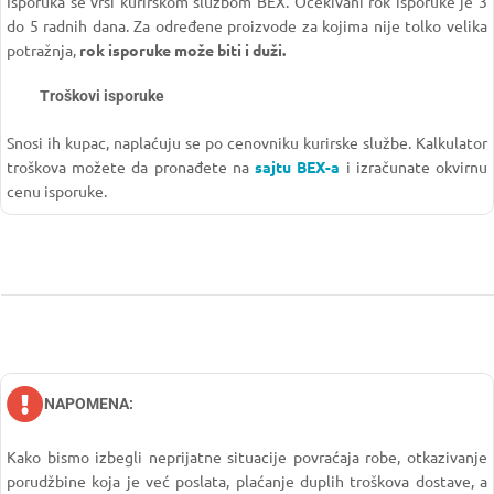
Isporuka se vrši kurirskom službom BEX. Očekivani rok isporuke je 3
do 5 radnih dana. Za određene proizvode za kojima nije tolko velika
potražnja,
rok isporuke može biti i duži.
Troškovi isporuke
Snosi ih kupac, naplaćuju se po cenovniku kurirske službe. Kalkulator
troškova možete da pronađete na
sajtu BEX-a
i izračunate okvirnu
cenu isporuke.
NAPOMENA:
Kako bismo izbegli neprijatne situacije povraćaja robe, otkazivanje
porudžbine koja je već poslata, plaćanje duplih troškova dostave, a