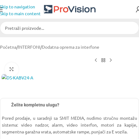
Skip to navigation
Skip to main content
Početna
/
INTERFONI
/
Dodatna oprema za interfone
Click to enlarge
Želite kompletnu ulugu?
Pored prodaje, u saradnji sa SMIT MEDIA, nudimo stručnu montažu
sistema: video nadzor, alarm, video interfon, motori za kapije,
segmentna garažna vrata, automatske rampe, punjači za E vozila.