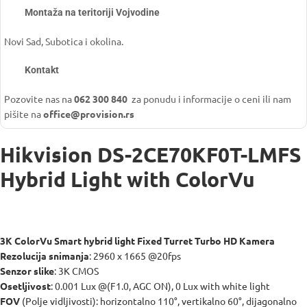
Montaža na teritoriji Vojvodine
Novi Sad, Subotica i okolina.
Kontakt
Pozovite nas na
062 300 840
za ponudu i informacije o ceni ili nam
pišite na
office@provision.rs
Hikvision DS-2CE70KF0T-LMFS
Hybrid Light with ColorVu
3K ColorVu Smart hybrid light Fixed Turret Turbo HD Kamera
Rezolucija snimanja
: 2960 x 1665 @20fps
Senzor slike
: 3K CMOS
Osetljivost
: 0.001 Lux @(F1.0, AGC ON), 0 Lux with white light
FOV
(Polje vidljivosti): horizontalno 110°, vertikalno 60°, dijagonalno