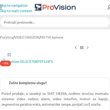
Skip to navigation
Skip to main content
Početna
/
VIDEO NADZOR
/
HD-TVI kamere
Click to enlarge
-15%
Želite kompletnu ulugu?
Pored prodaje, u saradnji sa SMIT MEDIA, nudimo stručnu montažu
sistema: video nadzor, alarm, video interfon, motori za kapije,
segmentna garažna vrata, automatske rampe, punjači za E vozila.