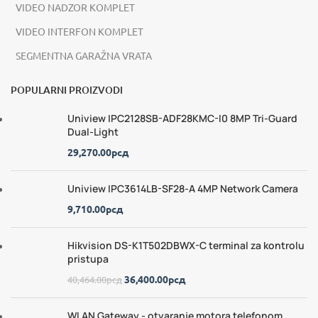
VIDEO NADZOR KOMPLET
VIDEO INTERFON KOMPLET
SEGMENTNA GARAŽNA VRATA
POPULARNI PROIZVODI
Uniview IPC2128SB-ADF28KMC-I0 8MP Tri-Guard
Dual-Light
29,270.00
рсд
Uniview IPC3614LB-SF28-A 4MP Network Camera
9,710.00
рсд
Hikvision DS-K1T502DBWX-C terminal za kontrolu
pristupa
36,400.00
рсд
40,464.00
рсд
WLAN Gateway - otvaranje motora telefonom