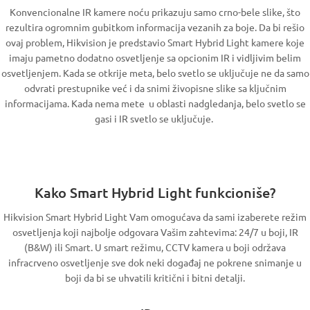
Konvencionalne IR kamere noću prikazuju samo crno-bele slike, što
rezultira ogromnim gubitkom informacija vezanih za boje. Da bi rešio
ovaj problem, Hikvision je predstavio Smart Hybrid Light kamere koje
imaju pametno dodatno osvetljenje sa opcionim IR i vidljivim belim
osvetljenjem. Kada se otkrije meta, belo svetlo se uključuje ne da samo
odvrati prestupnike već i da snimi živopisne slike sa ključnim
informacijama. Kada nema mete u oblasti nadgledanja, belo svetlo se
gasi i IR svetlo se uključuje.
Kako Smart Hybrid Light funkcioniše?
Hikvision Smart Hybrid Light Vam omogućava da sami izaberete režim
osvetljenja koji najbolje odgovara Vašim zahtevima: 24/7 u boji, IR
(B&W) ili Smart. U smart režimu, CCTV kamera u boji održava
infracrveno osvetljenje sve dok neki događaj ne pokrene snimanje u
boji da bi se uhvatili kritični i bitni detalji.