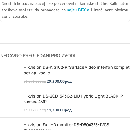
Snosi ih kupac, naplaćuju se po cenovniku kurirske službe. Kalkulator
troškova možete da pronađete na
sajtu BEX-a
i izračunate okvirnu
cenu isporuke.
NEDAVNO PREGLEDANI PROIZVODI
Hikvision DS-KIS102-P/Surface video interfon komplet
bez aplikacije
29,300.00
рсд
36,576.00
рсд
Hikvision DS-2CD1343G2-LIU Hybrid Light BLACK IP
kamera 4MP
11,300.00
рсд
14,112.00
рсд
Hikvision Full HD monitor DS-D5043F3-1V0S