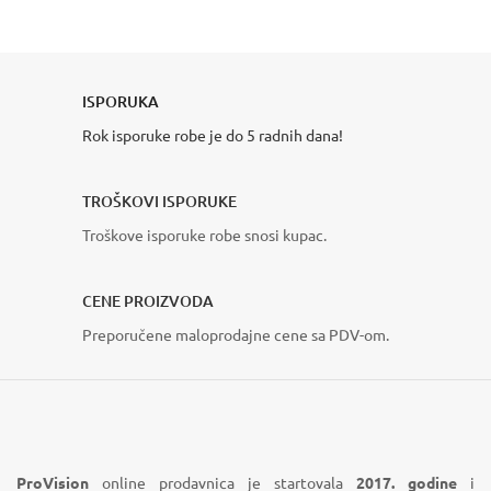
ALARMNI SISTEM
AUTOMATSKE RAMPE
MOTORI ZA KLIZNE
pogledajte više
VIDI VIŠE
ISPORUKA
KAPIJE
Rok isporuke robe je do 5 radnih dana!
VIDI VIŠE
TROŠKOVI ISPORUKE
Troškove isporuke robe snosi kupac.
CENE PROIZVODA
Preporučene maloprodajne cene sa PDV-om.
ProVision
online prodavnica je startovala
2017. godine
i