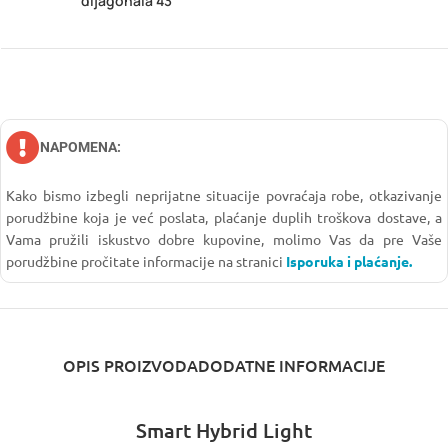
dijagonala 43"
NAPOMENA:
Kako bismo izbegli neprijatne situacije povraćaja robe, otkazivanje
porudžbine koja je već poslata, plaćanje duplih troškova dostave, a
Vama pružili iskustvo dobre kupovine, molimo Vas da pre Vaše
porudžbine pročitate informacije na stranici
Isporuka i plaćanje.
OPIS PROIZVODA
DODATNE INFORMACIJE
Smart Hybrid Light