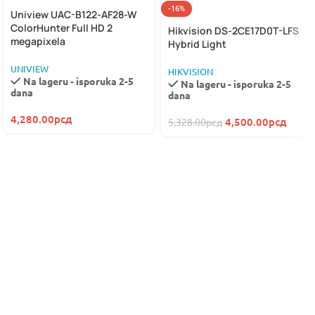
-16%
Uniview UAC-B122-AF28-W
ColorHunter Full HD 2
Hikvision DS-2CE17D0T-LFS
megapixela
Hybrid Light
UNIVIEW
HIKVISION
Na lageru - isporuka 2-5
Na lageru - isporuka 2-5
dana
dana
4,280.00
рсд
4,500.00
рсд
5,328.00
рсд
NOVO
HIKVISION
HYBRID LIGHT
SEGMENTNA GARAŽNA VRATA
KAMERE
MOTORI ZA KRILNE KAPIJE
VIDI VIŠE
pogledajte više
VIDI VIŠE
AJAX SYSTEMS
NAJBOLJI BEŽIČNI