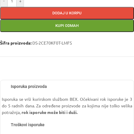
-
+
DODAJ U KORPU
KUPI ODMAH
Šifra proizvoda:
DS-2CE70KF0T-LMFS
Isporuka proizvoda
Isporuka se vrši kurirskom službom BEX. Očekivani rok isporuke je 3
do 5 radnih dana. Za određene proizvode za kojima nije tolko velika
potražnja,
rok isporuke može biti i duži.
Troškovi isporuke