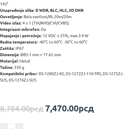
143°
Unapređenje slike
:
D WDR, BLC, HLC, 3D DNR
Osvetljenje
: Bela svetlost/IR, 20m/20m
Video izlaz
: 4 u 1 (TVI/AHD/CVI/CVBS)
Integrisani mikrofon
: Da
Napajanje i potrošnja
: 12 VDC ± 25%, max.3.9 W
Radna temperatura
: -40°C to 60°C -30°C to 60°C
Zaštita
: IP67
Dimenzije
: Ø85.1 mm × 77.62 mm
Materijal
: Metal
Težina
: 330 g
Kompatibilni pribor
: DS-1280ZJ-XS, DS-1272ZJ-110-TRS, DS-1275ZJ-
SUS, DS-1276ZJ-SUS
7,470.00
рсд
8,784.00
рсд