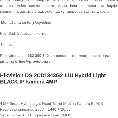
sistema: video nadzor, alarm, video interfon, motori za kapije,
segmentna garažna vrata, automatske rampe, punjači za E vozila.
Montaža na teritoriji Vojvodine
Novi Sad, Subotica i okolina.
Kontakt
Pozovite nas na
062 300 840
za ponudu i informacije o ceni ili nam
pišite na
office@provision.rs
Hikvision DS-2CD1343G2-LIU Hybrid Light
BLACK IP kamera 4MP
4 MP Smart Hybrid Light Fixed Turret Mrežna Kamera BLACK
Rezolucija snimanja: 2560 × 1440 @20fps
Senzor slike: 1/3″ Progressive Scan CMOS