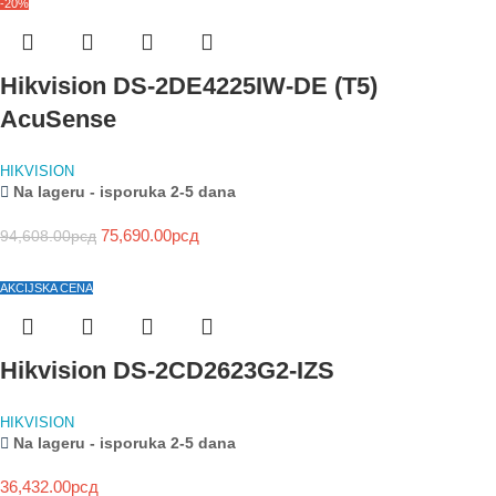
-20%
Hikvision DS-2DE4225IW-DE (T5)
AcuSense
HIKVISION
Na lageru - isporuka 2-5 dana
75,690.00
рсд
94,608.00
рсд
AKCIJSKA CENA
Hikvision DS-2CD2623G2-IZS
HIKVISION
Na lageru - isporuka 2-5 dana
36,432.00
рсд