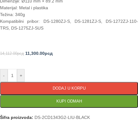
Dimenzije: Ø110 mm × 89.2 mm
Materijal: Metal i plastika
Težina: 340g
Kompatibilni pribor: DS-1280ZJ-S, DS-1281ZJ-S, DS-1272ZJ-110-
TRS, DS-1275ZJ-SUS
11,300.00
рсд
14,112.00
рсд
-
+
DODAJ U KORPU
KUPI ODMAH
Šifra proizvoda:
DS-2CD1343G2-LIU-BLACK