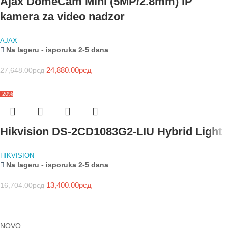
Ajax DomeCam Mini (5MP/2.8mm) IP
kamera za video nadzor
AJAX
Na lageru - isporuka 2-5 dana
24,880.00
рсд
27,648.00
рсд
-20%
Hikvision DS-2CD1083G2-LIU Hybrid Light
HIKVISION
Na lageru - isporuka 2-5 dana
13,400.00
рсд
16,704.00
рсд
NOVO