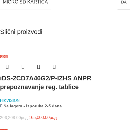
MICRO SD KARTICA
DA
Slični proizvodi
-20%
iDS-2CD7A46G2/P-IZHS ANPR
prepoznavanje reg. tablice
HIKVISION
Na lageru - isporuka 2-5 dana
165,000.00
рсд
206,208.00
рсд