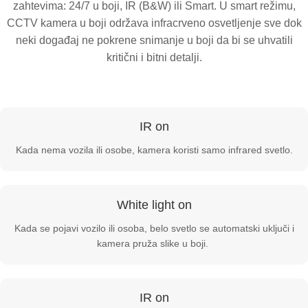
zahtevima: 24/7 u boji, IR (B&W) ili Smart. U smart režimu,
CCTV kamera u boji održava infracrveno osvetljenje sve dok
neki događaj ne pokrene snimanje u boji da bi se uhvatili
kritični i bitni detalji.
IR on
Kada nema vozila ili osobe, kamera koristi samo infrared svetlo.
White light on
Kada se pojavi vozilo ili osoba, belo svetlo se automatski uključi i
kamera pruža slike u boji.
IR on