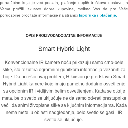
porudžbine koja je već poslata, plaćanje duplih troškova dostave, a
Vama pružili iskustvo dobre kupovine, molimo Vas da pre Vaše
porudžbine pročitate informacije na stranici
Isporuka i plaćanje.
OPIS PROIZVODA
DODATNE INFORMACIJE
Smart Hybrid Light
Konvencionalne IR kamere noću prikazuju samo crno-bele
slike, što rezultira ogromnim gubitkom informacija vezanih za
boje. Da bi rešio ovaj problem, Hikvision je predstavio Smart
Hybrid Light kamere koje imaju pametno dodatno osvetljenje
sa opcionim IR i vidljivim belim osvetljenjem. Kada se otkrije
meta, belo svetlo se uključuje ne da samo odvrati prestupnike
već i da snimi živopisne slike sa ključnim informacijama. Kada
nema mete u oblasti nadgledanja, belo svetlo se gasi i IR
svetlo se uključuje.