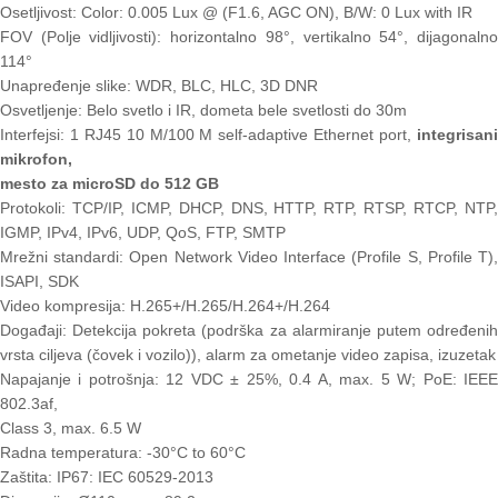
Osetljivost: Color: 0.005 Lux @ (F1.6, AGC ON), B/W: 0 Lux with IR
FOV (Polje vidljivosti): horizontalno 98°, vertikalno 54°, dijagonalno
114°
Unapređenje slike: WDR, BLC, HLC, 3D DNR
Osvetljenje: Belo svetlo i IR, dometa bele svetlosti do 30m
Interfejsi: 1 RJ45 10 M/100 M self-adaptive Ethernet port,
integrisani
mikrofon,
mesto za microSD do 512 GB
Protokoli: TCP/IP, ICMP, DHCP, DNS, HTTP, RTP, RTSP, RTCP, NTP,
IGMP, IPv4, IPv6, UDP, QoS, FTP, SMTP
Mrežni standardi: Open Network Video Interface (Profile S, Profile T),
ISAPI, SDK
Video kompresija: H.265+/H.265/H.264+/H.264
Događaji: Detekcija pokreta (podrška za alarmiranje putem određenih
vrsta ciljeva (čovek i vozilo)), alarm za ometanje video zapisa, izuzetak
Napajanje i potrošnja: 12 VDC ± 25%, 0.4 A, max. 5 W; PoE: IEEE
802.3af,
Class 3, max. 6.5 W
Radna temperatura: -30°C to 60°C
Zaštita: IP67: IEC 60529-2013