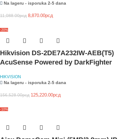
Na lageru - isporuka 2-5 dana
8,870.00
рсд
11,088.00
рсд
-20%
Hikvision DS-2DE7A232IW-AEB(T5)
AcuSense Powered by DarkFighter
HIKVISION
Na lageru - isporuka 2-5 dana
125,220.00
рсд
156,528.00
рсд
-10%