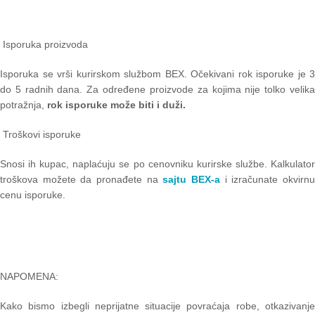
Isporuka proizvoda
Isporuka se vrši kurirskom službom BEX. Očekivani rok isporuke je 3
do 5 radnih dana. Za određene proizvode za kojima nije tolko velika
potražnja,
rok isporuke može biti i duži.
Troškovi isporuke
Snosi ih kupac, naplaćuju se po cenovniku kurirske službe. Kalkulator
troškova možete da pronađete na
sajtu BEX-a
i izračunate okvirn
cenu isporuke.
NAPOMENA:
Kako bismo izbegli neprijatne situacije povraćaja robe, otkazivanje