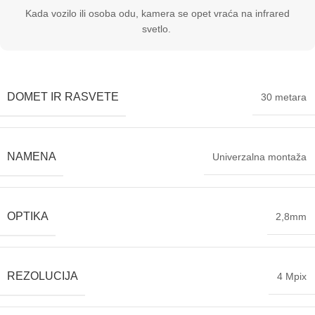
Kada vozilo ili osoba odu, kamera se opet vraća na infrared
svetlo.
DOMET IR RASVETE
30 metara
NAMENA
Univerzalna montaža
OPTIKA
2,8mm
REZOLUCIJA
4 Mpix