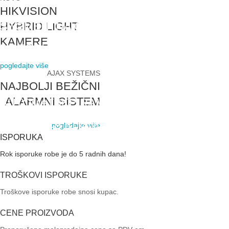
HIKVISION
HYBRID LIGHT
SEGMENTNA GARAŽNA VRATA
KAMERE
MOTORI ZA KRILNE KAPIJE
VIDI VIŠE
pogledajte više
VIDI VIŠE
AJAX SYSTEMS
NAJBOLJI BEŽIČNI
ALARMNI SISTEM
AUTOMATSKE RAMPE
MOTORI ZA KLIZNE
pogledajte više
VIDI VIŠE
KAPIJE
ISPORUKA
Rok isporuke robe je do 5 radnih dana!
VIDI VIŠE
TROŠKOVI ISPORUKE
Troškove isporuke robe snosi kupac.
CENE PROIZVODA