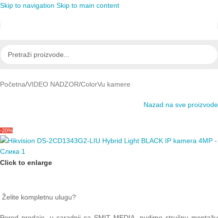
Skip to navigation
Skip to main content
Početna
/
VIDEO NADZOR
/
ColorVu kamere
Nazad na sve proizvode
-20%
Click to enlarge
Želite kompletnu ulugu?
Pored prodaje, u saradnji sa SMIT MEDIA, nudimo stručnu montažu