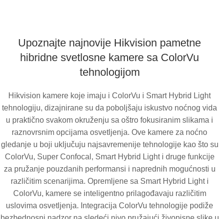
Upoznajte najnovije Hikvision pametne
hibridne svetlosne kamere sa ColorVu
tehnologijom
Hikvision kamere koje imaju i ColorVu i Smart Hybrid Light
tehnologiju, dizajnirane su da poboljšaju iskustvo noćnog vida
u praktično svakom okruženju sa oštro fokusiranim slikama i
raznovrsnim opcijama osvetljenja. Ove kamere za noćno
gledanje u boji uključuju najsavremenije tehnologije kao što su
ColorVu, Super Confocal, Smart Hybrid Light i druge funkcije
za pružanje pouzdanih performansi i naprednih mogućnosti u
različitim scenarijima. Opremljene sa Smart Hybrid Light i
ColorVu, kamere se inteligentno prilagođavaju različitim
uslovima osvetljenja. Integracija ColorVu tehnologije podiže
bezbednosni nadzor na sledeći nivo pružajući živopisne slike u