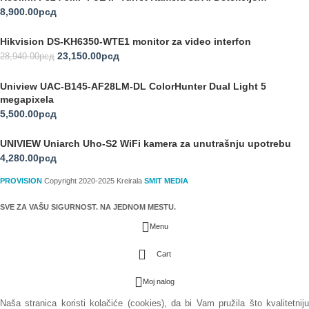
8,900.00
рсд
Hikvision DS-KH6350-WTE1 monitor za video interfon
23,150.00
рсд
28,940.00
рсд
Uniview UAC-B145-AF28LM-DL ColorHunter Dual Light 5
megapixela
5,500.00
рсд
UNIVIEW Uniarch Uho-S2 WiFi kamera za unutrašnju upotrebu
4,280.00
рсд
PROVISION
Copyright 2020-2025 Kreirala
SMIT MEDIA
SVE ZA VAŠU SIGURNOST. NA JEDNOM MESTU.
Menu
Cart
Moj nalog
Naša stranica koristi kolačiće (cookies), da bi Vam pružila što kvalitetniju