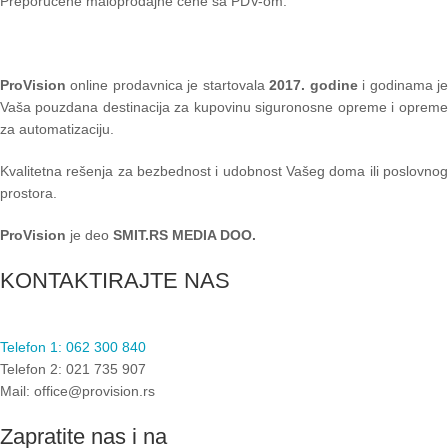
Preporučene maloprodajne cene sa PDV-om.
ProVision
online prodavnica je startovala
2017. godine
i godinama je
Vaša pouzdana destinacija za kupovinu siguronosne opreme i opreme
za automatizaciju.
Kvalitetna rešenja za bezbednost i udobnost Vašeg doma ili poslovnog
prostora.
ProVision
je deo
SMIT.RS MEDIA DOO.
KONTAKTIRAJTE NAS
Telefon 1: 062 300 840
Telefon 2: 021 735 907
Mail: office@provision.rs
Zapratite nas i na