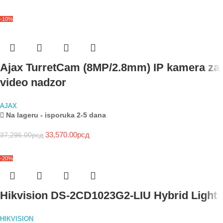
-10%
Ajax TurretCam (8MP/2.8mm) IP kamera za
video nadzor
AJAX
Na lageru - isporuka 2-5 dana
33,570.00
рсд
37,296.00
рсд
-20%
Hikvision DS-2CD1023G2-LIU Hybrid Light
HIKVISION