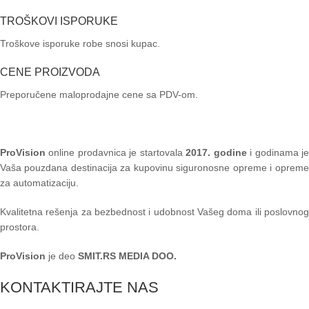
VIDI VIŠE
TROŠKOVI ISPORUKE
Troškove isporuke robe snosi kupac.
CENE PROIZVODA
Preporučene maloprodajne cene sa PDV-om.
ProVision
online prodavnica je startovala
2017. godine
i godinama je
Vaša pouzdana destinacija za kupovinu siguronosne opreme i opreme
za automatizaciju.
Kvalitetna rešenja za bezbednost i udobnost Vašeg doma ili poslovnog
prostora.
ProVision
je deo
SMIT.RS MEDIA DOO.
KONTAKTIRAJTE NAS