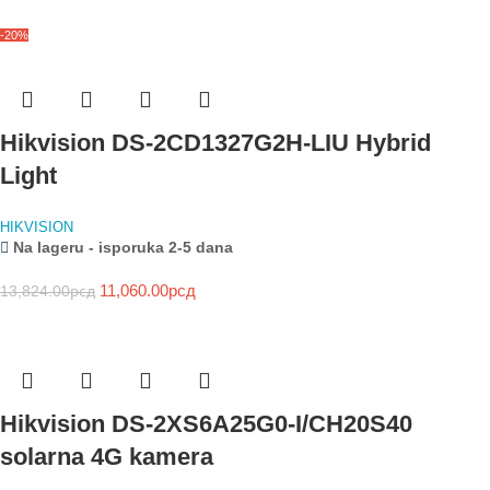
-20%
Hikvision DS-2CD1327G2H-LIU Hybrid
Light
HIKVISION
Na lageru - isporuka 2-5 dana
11,060.00
рсд
13,824.00
рсд
Hikvision DS-2XS6A25G0-I/CH20S40
solarna 4G kamera