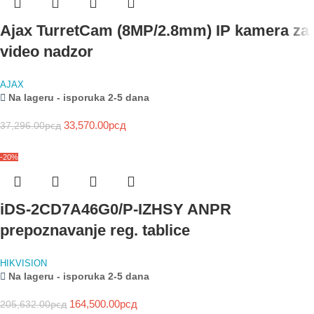
Ajax TurretCam (8MP/2.8mm) IP kamera za
video nadzor
AJAX
Na lageru - isporuka 2-5 dana
33,570.00
рсд
37,296.00
рсд
-20%
iDS-2CD7A46G0/P-IZHSY ANPR
prepoznavanje reg. tablice
HIKVISION
Na lageru - isporuka 2-5 dana
164,500.00
рсд
205,632.00
рсд