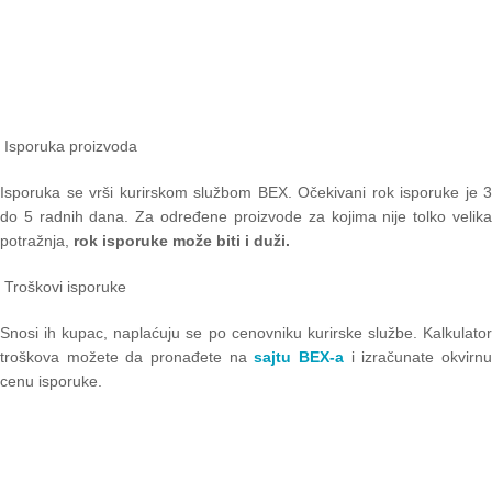
Isporuka proizvoda
Isporuka se vrši kurirskom službom BEX. Očekivani rok isporuke je 3
do 5 radnih dana. Za određene proizvode za kojima nije tolko velika
potražnja,
rok isporuke može biti i duži.
Troškovi isporuke
Snosi ih kupac, naplaćuju se po cenovniku kurirske službe. Kalkulator
troškova možete da pronađete na
sajtu BEX-a
i izračunate okvirn
cenu isporuke.