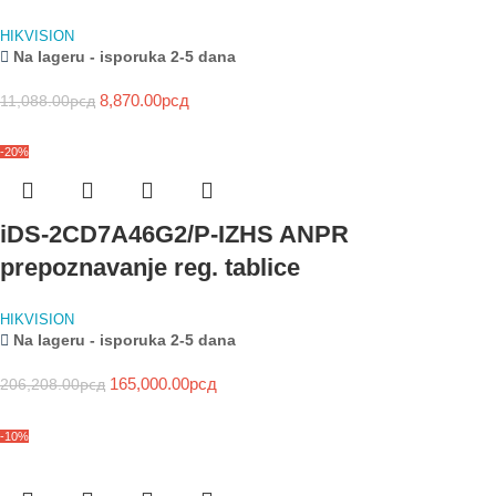
HIKVISION
Na lageru - isporuka 2-5 dana
8,870.00
рсд
11,088.00
рсд
-20%
iDS-2CD7A46G2/P-IZHS ANPR
prepoznavanje reg. tablice
HIKVISION
Na lageru - isporuka 2-5 dana
165,000.00
рсд
206,208.00
рсд
-10%