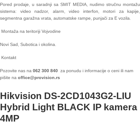
Pored prodaje, u saradnji sa SMIT MEDIA, nudimo stručnu montažu
sistema: video nadzor, alarm, video interfon, motori za kapije,
segmentna garažna vrata, automatske rampe, punjači za E vozila.
Montaža na teritoriji Vojvodine
Novi Sad, Subotica i okolina.
Kontakt
Pozovite nas na
062 300 840
za ponudu i informacije o ceni ili nam
pišite na
office@provision.rs
Hikvision DS-2CD1043G2-LIU
Hybrid Light BLACK IP kamera
4MP