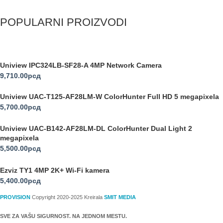
POPULARNI PROIZVODI
Uniview IPC324LB-SF28-A 4MP Network Camera
9,710.00
рсд
Uniview UAC-T125-AF28LM-W ColorHunter Full HD 5 megapixela
5,700.00
рсд
Uniview UAC-B142-AF28LM-DL ColorHunter Dual Light 2
megapixela
5,500.00
рсд
Ezviz TY1 4MP 2K+ Wi-Fi kamera
5,400.00
рсд
PROVISION
Copyright 2020-2025 Kreirala
SMIT MEDIA
SVE ZA VAŠU SIGURNOST. NA JEDNOM MESTU.