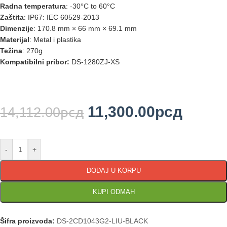
Radna temperatura
: -30°C to 60°C
Zaštita
: IP67: IEC 60529-2013
Dimenzije
: 170.8 mm × 66 mm × 69.1 mm
Materijal
: Metal i plastika
Težina
: 270g
Kompatibilni pribor:
DS-1280ZJ-XS
11,300.00
рсд
14,112.00
рсд
-
+
DODAJ U KORPU
KUPI ODMAH
Šifra proizvoda:
DS-2CD1043G2-LIU-BLACK