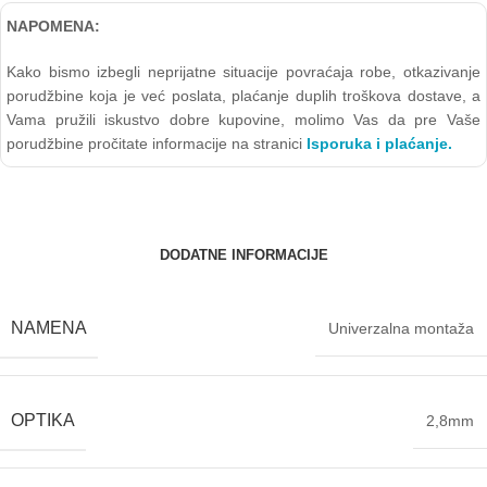
NAPOMENA:
Kako bismo izbegli neprijatne situacije povraćaja robe, otkazivanje
porudžbine koja je već poslata, plaćanje duplih troškova dostave, a
Vama pružili iskustvo dobre kupovine, molimo Vas da pre Vaše
porudžbine pročitate informacije na stranici
Isporuka i plaćanje.
DODATNE INFORMACIJE
NAMENA
Univerzalna montaža
OPTIKA
2,8mm