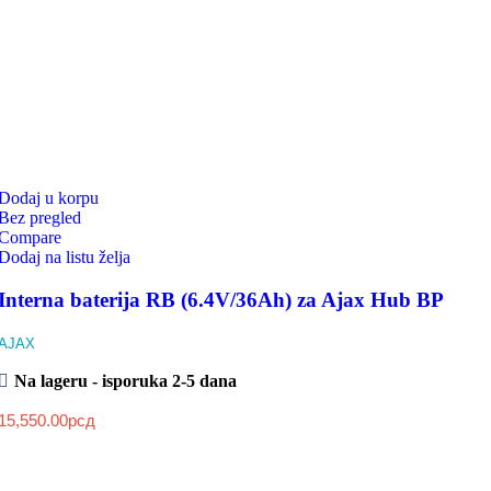
Dodaj u korpu
Bez pregled
Compare
Dodaj na listu želja
Interna baterija RB (6.4V/36Ah) za Ajax Hub BP
AJAX
Na lageru - isporuka 2-5 dana
15,550.00
рсд