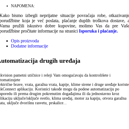
NAPOMENA:
Kako bismo izbegli neprijatne situacije povraćaja robe, otkazivanj
porudžbine koja je već poslata, plaćanje duplih troškova dostave, 
Vama pružili iskustvo dobre kupovine, molimo Vas da pre Vaš
porudžbine pročitate informacije na stranici
Isporuka i plaćanje.
Opis proizvoda
Dodatne informacije
utomatizacija drugih uređaja
kvision pametni utičnice i releji Vam omogućavaju da kontrolišete i
tomatizujete
ektrične brave, vrata, garažna vrata, kapije, klime sirene i druge uređaje koristec
kConnect aplikaciju. Korisnici takođe mogu da podese automatizaciju po
sporedu ili prema drugim pokrenutim događajima ili da jednostavno kroz
likaciju uključe/isključe svetlo, klima uređaj, motor za kapiju, otvora garažna
ata, uključe dvorišnu rasvetu, prskalice...