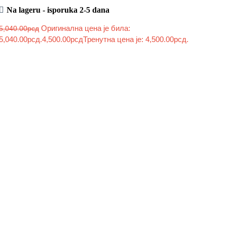
Na lageru - isporuka 2-5 dana
Оригинална цена је била:
5,040.00
рсд
5,040.00рсд.
4,500.00
рсд
Тренутна цена је: 4,500.00рсд.