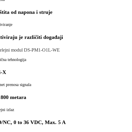
štita od napona i struje
iviranje
tiviraju je različiti događaji
elejni modul DS-PM1-O1L-WE
ična tehnologija
i-X
et prenosa signala
 800 metara
jni izlaz
/NC, 0 to 36 VDC, Max. 5 A