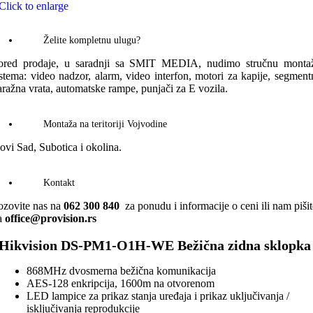
Click to enlarge
Želite kompletnu ulugu?
ored prodaje, u saradnji sa SMIT MEDIA, nudimo stručnu monta
istema: video nadzor, alarm, video interfon, motori za kapije, segment
aražna vrata, automatske rampe, punjači za E vozila.
Montaža na teritoriji Vojvodine
ovi Sad, Subotica i okolina.
Kontakt
ozovite nas na
062 300 840
za ponudu i informacije o ceni ili nam pišit
a
office@provision.rs
Hikvision DS-PM1-O1H-WE Bežična zidna sklopka
868MHz dvosmerna bežična komunikacija
AES-128 enkripcija, 1600m na otvorenom
LED lampice za prikaz stanja uređaja i prikaz uključivanja /
isključivanja reprodukcije