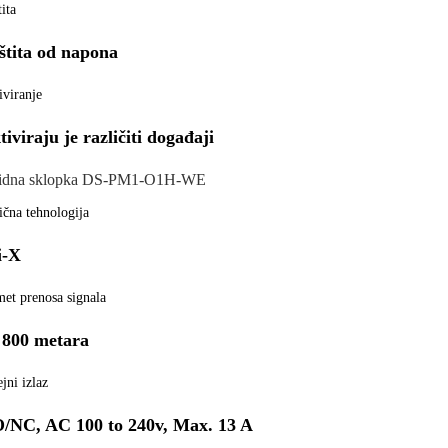
ita
štita od napona
iviranje
tiviraju je različiti događaji
idna sklopka DS-PM1-O1H-WE
ična tehnologija
i-X
et prenosa signala
 800 metara
jni izlaz
/NC, AC 100 to 240v, Max. 13 A