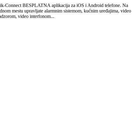
ik-Connect BESPLATNA aplikacija za iOS i Android telefone. Na
ednom mestu upravljate alarmnim sistemom, kućnim uređajima, video
adzorom, video interfonom...