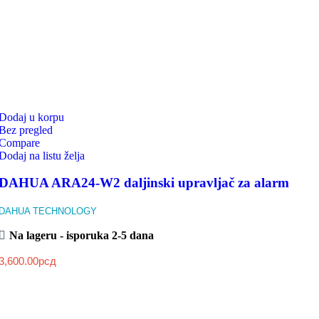
Dodaj u korpu
Bez pregled
Compare
Dodaj na listu želja
DAHUA ARA24-W2 daljinski upravljač za alarm
DAHUA TECHNOLOGY
Na lageru - isporuka 2-5 dana
3,600.00
рсд