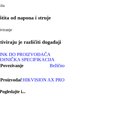
ita
štita od napona i struje
iviranje
tiviraju je različiti događaji
INK DO PROIZVOĐAČA
EHNIČKA SPECIFIKACIJA
Povezivanje
Bežično
Proizvođač
HIKVISION AX PRO
Pogledajte i...