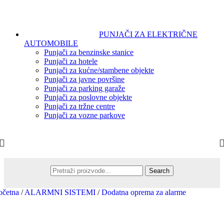
PUNJAČI ZA ELEKTRIČNE
AUTOMOBILE
Punjači za benzinske stanice
Punjači za hotele
Punjači za kućne/stambene objekte
Punjači za javne površine
Punjači za parking garaže
Punjači za poslovne objekte
Punjači za tržne centre
Punjači za vozne parkove
Search
očetna
/
ALARMNI SISTEMI
/
Dodatna oprema za alarme