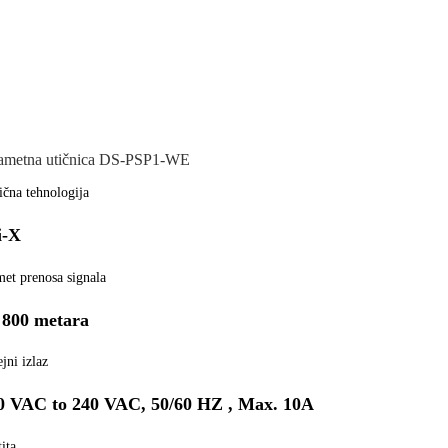
ametna utičnica DS-PSP1-WE
ična tehnologija
i-X
et prenosa signala
 800 metara
jni izlaz
0 VAC to 240 VAC, 50/60 HZ , Max. 10A
ita