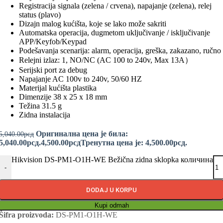
Registracija signala (zelena / crvena), napajanje (zelena), relej
status (plavo)
Dizajn malog kućišta, koje se lako može sakriti
Automatska operacija, dugmetom uključivanje / isključivanje
APP/Keyfob/Keypad
Podešavanja scenarija: alarm, operacija, greška, zakazano, ručno
Relejni izlaz: 1, NO/NC (AC 100 to 240v, Max 13A）
Serijski port za debug
Napajanje AC 100v to 240v, 50/60 HZ
Materijal kućišta plastika
Dimenzije 38 x 25 x 18 mm
Težina 31.5 g
Zidna instalacija
Оригинална цена је била:
5,040.00
рсд
5,040.00рсд.
4,500.00
рсд
Тренутна цена је: 4,500.00рсд.
Hikvision DS-PM1-O1H-WE Bežična zidna sklopka количина
-
DODAJ U KORPU
Kupi odmah
Šifra proizvoda:
DS-PM1-O1H-WE