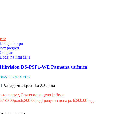
-20%
Dodaj u korpu
Bez pregled
Compare
Dodaj na listu želja
Hikvision DS-PSP1-WE Pametna utičnica
HIKVISION AX PRO
Na lageru - isporuka 2-5 dana
Оригинална цена је била:
6,480.00
рсд
6,480.00рсд.
5,200.00
рсд
Тренутна цена је: 5,200.00рсд.