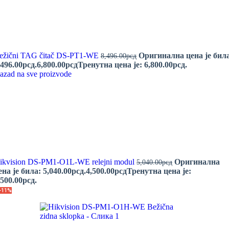
ežični TAG čitač DS-PT1-WE
Оригинална цена је бил
8,496.00
рсд
,496.00рсд.
6,800.00
рсд
Тренутна цена је: 6,800.00рсд.
azad na sve proizvode
ikvision DS-PM1-O1L-WE relejni modul
Оригинална
5,040.00
рсд
ена је била: 5,040.00рсд.
4,500.00
рсд
Тренутна цена је:
,500.00рсд.
-11%