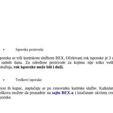
Isporuka proizvoda
sporuka se vrši kurirskom službom BEX. Očekivani rok isporuke je 3 
 radnih dana. Za određene proizvode za kojima nije tolko veli
otražnja,
rok isporuke može biti i duži.
Troškovi isporuke
nosi ih kupac, naplaćuju se po cenovniku kurirske službe. Kalkulat
roškova možete da pronađete na
sajtu BEX-a
i izračunate okvirnu ce
sporuke.