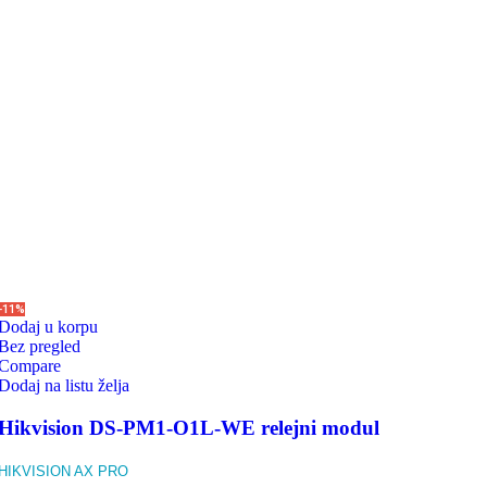
-11%
Dodaj u korpu
Bez pregled
Compare
Dodaj na listu želja
Hikvision DS-PM1-O1L-WE relejni modul
HIKVISION AX PRO