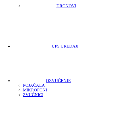
DRONOVI
UPS UREĐAJI
OZVUČENJE
POJAČALA
MIKROFONI
ZVUČNICI