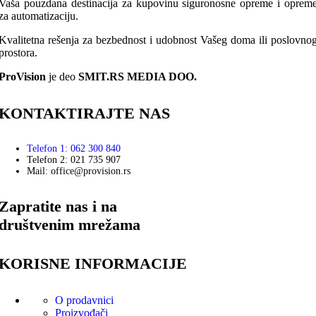
Vaša pouzdana destinacija za kupovinu siguronosne opreme i oprem
za automatizaciju.
Kvalitetna rešenja za bezbednost i udobnost Vašeg doma ili poslovno
prostora.
ProVision
je deo
SMIT.RS MEDIA DOO.
KONTAKTIRAJTE NAS
Telefon 1: 062 300 840
Telefon 2: 021 735 907
Mail: office@provision.rs
Zapratite nas i na
društvenim mrežama
KORISNE INFORMACIJE
O prodavnici
Proizvođači