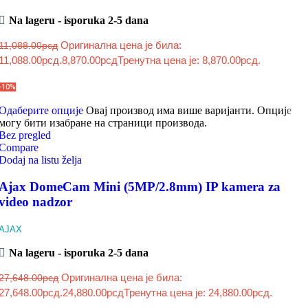
Na lageru - isporuka 2-5 dana
Оригинална цена је била:
11,088.00
рсд
11,088.00рсд.
8,870.00
рсд
Тренутна цена је: 8,870.00рсд.
-10%
Одаберите опције
Овај производ има више варијанти. Опције
могу бити изабране на страници производа.
Bez pregled
Compare
Dodaj na listu želja
Ajax DomeCam Mini (5MP/2.8mm) IP kamera za
video nadzor
AJAX
Na lageru - isporuka 2-5 dana
Оригинална цена је била:
27,648.00
рсд
27,648.00рсд.
24,880.00
рсд
Тренутна цена је: 24,880.00рсд.