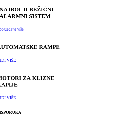
NAJBOLJI BEŽIČNI
ALARMNI SISTEM
pogledajte više
AUTOMATSKE RAMPE
IDI VIŠE
MOTORI ZA KLIZNE
KAPIJE
IDI VIŠE
ISPORUKA