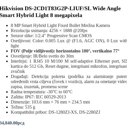
Hikvision DS-2CD1T83G2P-LIUF/SL Wide Angle
Smart Hybrid Light 8 megapixela
8 MP Smart Hybrid Light Fixed Bullet Mrežna Kamera
Rezolucija snimanja: 4256 × 1888 @20fps
Senzor slike: 1/2.4″ Progressive Scan CMOS
Osetljivost: Color: 0.005 Lux @ (F1.6, AGC ON), 0 Lux wit
light
FOV (Polje vidljivosti): horizontalno 180°, vertikalno 77°
Osvetljenje: IR/Belo svetlo do 30m
Interfejsi: 1 RJ45 10 M/100 M self-adaptive Ethernet port, S
kartica do 512 Gb, Reset dugme, integrisani mikrofon, integrisan
zvučnik
Događaji: Detekcija pokreta (podrška za alarmiranje pute
određenih vrsta ciljeva (čovek i vozilo)), alarm za ometanje vide
zapisa, izuzetak, promena scene
Radna temperatura: -30°C to 60°C
Zaštita: IP67: IEC 60529-2013
Dimenzije: 103.6 mm × 76 mm × 234.5 mm
Težina: 535 g
Kompatibilni pribor: DS-1280ZJ-XS, DS-2280ZJ
34,840.00
рсд