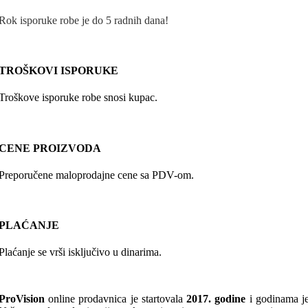
Rok isporuke robe je do 5 radnih dana!
TROŠKOVI ISPORUKE
Troškove isporuke robe snosi kupac.
CENE PROIZVODA
Preporučene maloprodajne cene sa PDV-om.
PLAĆANJE
Plaćanje se vrši isključivo u dinarima.
ProVision
online prodavnica je startovala
2017. godine
i godinama j