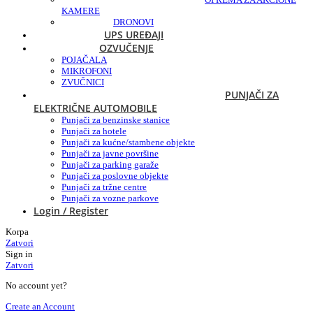
KAMERE
DRONOVI
UPS UREĐAJI
OZVUČENJE
POJAČALA
MIKROFONI
ZVUČNICI
PUNJAČI ZA
ELEKTRIČNE AUTOMOBILE
Punjači za benzinske stanice
Punjači za hotele
Punjači za kućne/stambene objekte
Punjači za javne površine
Punjači za parking garaže
Punjači za poslovne objekte
Punjači za tržne centre
Punjači za vozne parkove
Login / Register
Korpa
Zatvori
Sign in
Zatvori
No account yet?
Create an Account