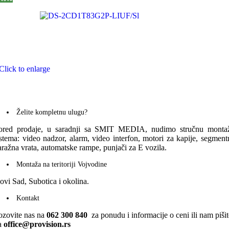
Click to enlarge
Želite kompletnu ulugu?
ored prodaje, u saradnji sa SMIT MEDIA, nudimo stručnu monta
istema: video nadzor, alarm, video interfon, motori za kapije, segment
aražna vrata, automatske rampe, punjači za E vozila.
Montaža na teritoriji Vojvodine
ovi Sad, Subotica i okolina.
Kontakt
ozovite nas na
062 300 840
za ponudu i informacije o ceni ili nam pišit
a
office@provision.rs