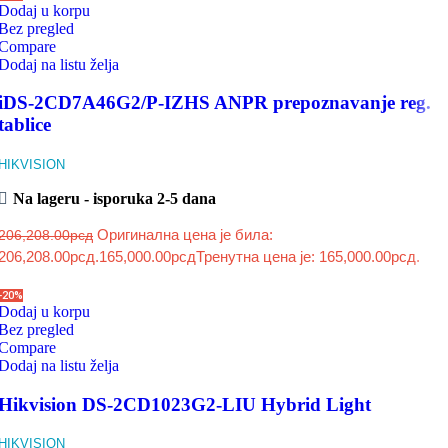
Dodaj u korpu
Bez pregled
Compare
Dodaj na listu želja
iDS-2CD7A46G2/P-IZHS ANPR prepoznavanje reg.
tablice
HIKVISION
Na lageru - isporuka 2-5 dana
Оригинална цена је била:
206,208.00
рсд
206,208.00рсд.
165,000.00
рсд
Тренутна цена је: 165,000.00рсд.
-20%
Dodaj u korpu
Bez pregled
Compare
Dodaj na listu želja
Hikvision DS-2CD1023G2-LIU Hybrid Light
HIKVISION