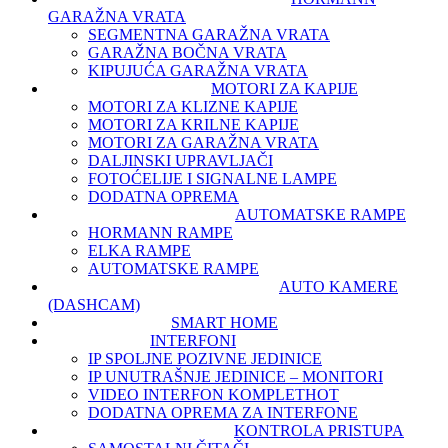
GARAŽNA VRATA
SEGMENTNA GARAŽNA VRATA
GARAŽNA BOČNA VRATA
KIPUJUĆA GARAŽNA VRATA
MOTORI ZA KAPIJE
MOTORI ZA KLIZNE KAPIJE
MOTORI ZA KRILNE KAPIJE
MOTORI ZA GARAŽNA VRATA
DALJINSKI UPRAVLJAČI
FOTOĆELIJE I SIGNALNE LAMPE
DODATNA OPREMA
AUTOMATSKE RAMPE
HORMANN RAMPE
ELKA RAMPE
AUTOMATSKE RAMPE
AUTO KAMERE
(DASHCAM)
SMART HOME
INTERFONI
IP SPOLJNE POZIVNE JEDINICE
IP UNUTRAŠNJE JEDINICE – MONITORI
VIDEO INTERFON KOMPLET
HOT
DODATNA OPREMA ZA INTERFONE
KONTROLA PRISTUPA