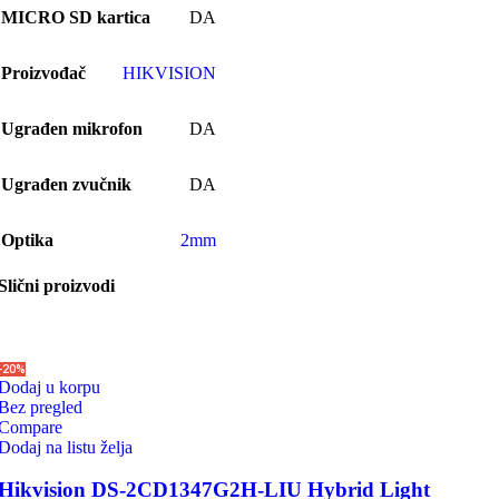
MICRO SD kartica
DA
Proizvođač
HIKVISION
Ugrađen mikrofon
DA
Ugrađen zvučnik
DA
Optika
2mm
Slični proizvodi
-20%
Dodaj u korpu
Bez pregled
Compare
Dodaj na listu želja
Hikvision DS-2CD1347G2H-LIU Hybrid Light