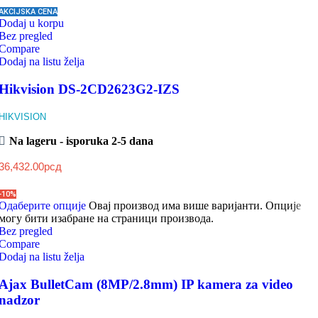
AKCIJSKA CENA
Dodaj u korpu
Bez pregled
Compare
Dodaj na listu želja
Hikvision DS-2CD2623G2-IZS
HIKVISION
Na lageru - isporuka 2-5 dana
36,432.00
рсд
-10%
Одаберите опције
Овај производ има више варијанти. Опције
могу бити изабране на страници производа.
Bez pregled
Compare
Dodaj na listu želja
Ajax BulletCam (8MP/2.8mm) IP kamera za video
nadzor