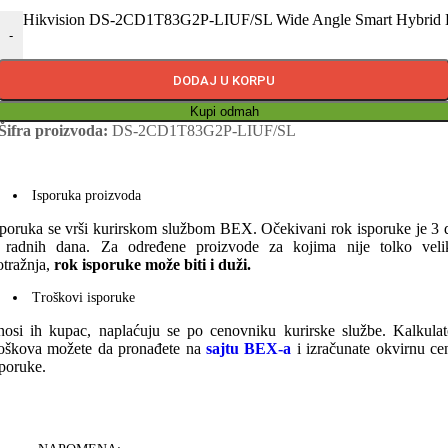
Hikvision DS-2CD1T83G2P-LIUF/SL Wide Angle Smart Hybrid L
-
DODAJ U KORPU
Kupi odmah
Šifra proizvoda:
DS-2CD1T83G2P-LIUF/SL
Isporuka proizvoda
sporuka se vrši kurirskom službom BEX. Očekivani rok isporuke je 3 
 radnih dana. Za određene proizvode za kojima nije tolko veli
otražnja,
rok isporuke može biti i duži.
Troškovi isporuke
nosi ih kupac, naplaćuju se po cenovniku kurirske službe. Kalkulat
roškova možete da pronađete na
sajtu BEX-a
i izračunate okvirnu ce
sporuke.