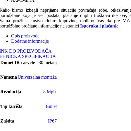
NAPOMENA:
Kako bismo izbegli neprijatne situacije povraćaja robe, otkazivanj
porudžbine koja je već poslata, plaćanje duplih troškova dostave, 
Vama pružili iskustvo dobre kupovine, molimo Vas da pre Vaš
porudžbine pročitate informacije na stranici
Isporuka i plaćanje.
Opis proizvoda
Dodatne informacije
INK DO PROIZVOĐAČA
EHNIČKA SPECIFIKACIJA
Domet IR rasvete
30 metara
Namena
Univerzalna montaža
Rezolucija
8 Mpix
Tip kućišta
Bullet
Zaštita
IP67