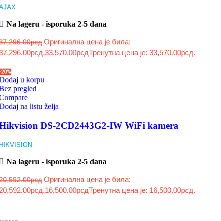
AJAX
Na lageru - isporuka 2-5 dana
Оригинална цена је била:
37,296.00
рсд
37,296.00рсд.
33,570.00
рсд
Тренутна цена је: 33,570.00рсд.
-20%
Dodaj u korpu
Bez pregled
Compare
Dodaj na listu želja
Hikvision DS-2CD2443G2-IW WiFi kamera
HIKVISION
Na lageru - isporuka 2-5 dana
Оригинална цена је била:
20,592.00
рсд
20,592.00рсд.
16,500.00
рсд
Тренутна цена је: 16,500.00рсд.