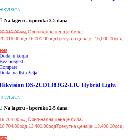
HIKVISION
Na lageru - isporuka 2-5 dana
Оригинална цена је била:
20,016.00
рсд
20,016.00рсд.
16,000.00
рсд
Тренутна цена је: 16,000.00рсд.
-20%
Dodaj u korpu
Bez pregled
Compare
Dodaj na listu želja
Hikvision DS-2CD1383G2-LIU Hybrid Light
HIKVISION
Na lageru - isporuka 2-5 dana
Оригинална цена је била:
16,704.00
рсд
16,704.00рсд.
13,400.00
рсд
Тренутна цена је: 13,400.00рсд.
-20%