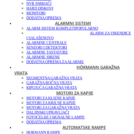
NVR SNIMAČI
HARD DISKOVI
MONITORI
DODATNA OPREMA
ALARMNI SISTEMI
ALARM SISTEM KOMPLETI
POPULARNO
ALARM ZA VIKENDICE
I SALAŠE
NOVO
ALARMNE CENTRALE
SENZORI I DETEKTORI
ALARMNE TASTATURE
ALARMNE SIRENE
DODATNA OPREMA ZA ALARME
HÖRMANN GARAŽNA
VRATA
SEGMENTNA GARAŽNA VRATA
GARAŽNA BOČNA VRATA
KIPUJUĆA GARAŽNA VRATA
MOTORI ZA KAPIJE
MOTORI ZA KLIZNE KAPIJE
MOTORI ZA KRILNE KAPIJE
MOTORI ZA GARAŽNA VRATA
DALJINSKI UPRAVLJAČI
FOTOĆELIJE I SIGNALNE LAMPE
DODATNA OPREMA
AUTOMATSKE RAMPE
HORMANN RAMPE