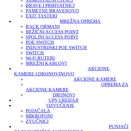
SAMOSTALNI ČITAČI
BRAVE I PRIHVATNICI
PAMETNE BRAVE
NOVO
EXIT TASTERI
MREŽNA OPREMA
RACK ORMANI
BEŽIČNI ACCESS POINT
SPOLJNI ACCESS POINT
POE SWITCH
INDUSTRIJSKI POE SWITCH
SWITCH
Wi-Fi RUTERI
MREŽNI KABLOVI
AKCIONE
KAMERE I DRONOVI
NOVO
AKCIONE KAMERE
OPREMA ZA
AKCIONE KAMERE
DRONOVI
UPS UREĐAJI
OZVUČENJE
POJAČALA
MIKROFONI
ZVUČNICI
PUNJAČI