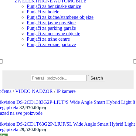
ZA ELEKTRIČNE AUTOMOBILE
Punjači za benzinske stanice
Punjači za hotele
Punjači za kućne/stambene objekte
Punjači za javne površine
Punjači za parking garaže
Punjači za poslovne objekte
Punjači za tržne centre
Punjači za vozne parkove
Search
očetna
/
VIDEO NADZOR
/
IP kamere
ikvision DS-2CD1383G2P-LIUF/S Wide Angle Smart Hybrid Light 8
egapixela
32,970.00
рсд
azad na sve proizvode
ikvision DS-2CD1T63G2P-LIUF/SL Wide Angle Smart Hybrid Light
egapixela
29,520.00
рсд
Novo