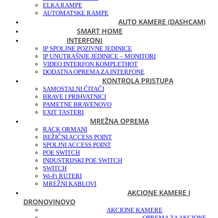
ELKA RAMPE
AUTOMATSKE RAMPE
AUTO KAMERE (DASHCAM)
SMART HOME
INTERFONI
IP SPOLJNE POZIVNE JEDINICE
IP UNUTRAŠNJE JEDINICE – MONITORI
VIDEO INTERFON KOMPLET
HOT
DODATNA OPREMA ZA INTERFONE
KONTROLA PRISTUPA
SAMOSTALNI ČITAČI
BRAVE I PRIHVATNICI
PAMETNE BRAVE
NOVO
EXIT TASTERI
MREŽNA OPREMA
RACK ORMANI
BEŽIČNI ACCESS POINT
SPOLJNI ACCESS POINT
POE SWITCH
INDUSTRIJSKI POE SWITCH
SWITCH
Wi-Fi RUTERI
MREŽNI KABLOVI
AKCIONE KAMERE I
DRONOVI
NOVO
AKCIONE KAMERE
OPREMA ZA AKCIONE