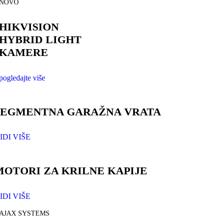
NOVO
HIKVISION
HYBRID LIGHT
KAMERE
pogledajte više
SEGMENTNA GARAŽNA VRATA
IDI VIŠE
MOTORI ZA KRILNE KAPIJE
IDI VIŠE
AJAX SYSTEMS