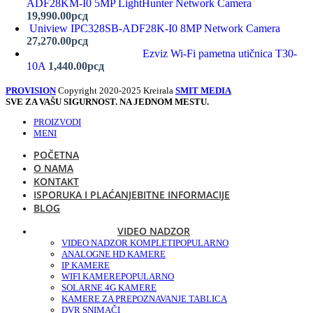
ADF28KM-I0 5MP LightHunter Network Camera
19,990.00
рсд
Uniview IPC328SB-ADF28K-I0 8MP Network Camera
27,270.00
рсд
Ezviz Wi-Fi pametna utičnica T30-
10A
1,440.00
рсд
PROVISION
Copyright 2020-2025 Kreirala
SMIT MEDIA
SVE ZA VAŠU SIGURNOST. NA JEDNOM MESTU.
PROIZVODI
MENI
POČETNA
O NAMA
KONTAKT
ISPORUKA I PLAĆANJE
BITNE INFORMACIJE
BLOG
VIDEO NADZOR
VIDEO NADZOR KOMPLETI
POPULARNO
ANALOGNE HD KAMERE
IP KAMERE
WIFI KAMERE
POPULARNO
SOLARNE 4G KAMERE
KAMERE ZA PREPOZNAVANJE TABLICA
DVR SNIMAČI