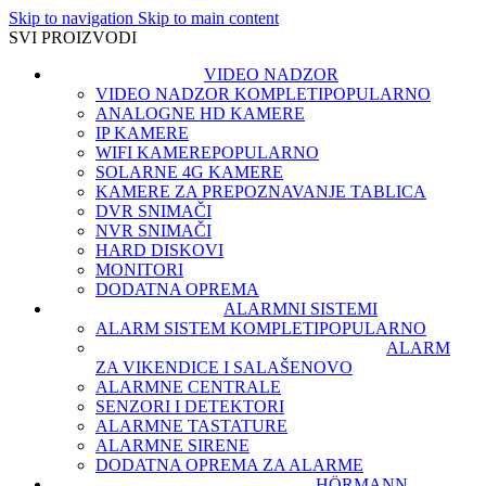
Skip to navigation
Skip to main content
SVI PROIZVODI
VIDEO NADZOR
VIDEO NADZOR KOMPLETI
POPULARNO
ANALOGNE HD KAMERE
IP KAMERE
WIFI KAMERE
POPULARNO
SOLARNE 4G KAMERE
KAMERE ZA PREPOZNAVANJE TABLICA
DVR SNIMAČI
NVR SNIMAČI
HARD DISKOVI
MONITORI
DODATNA OPREMA
ALARMNI SISTEMI
ALARM SISTEM KOMPLETI
POPULARNO
ALARM
ZA VIKENDICE I SALAŠE
NOVO
ALARMNE CENTRALE
SENZORI I DETEKTORI
ALARMNE TASTATURE
ALARMNE SIRENE
DODATNA OPREMA ZA ALARME
HÖRMANN