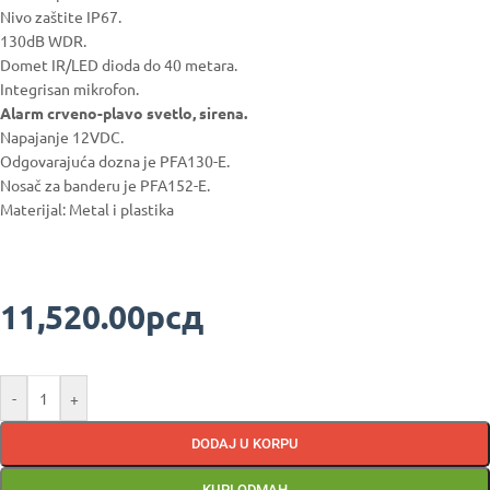
Nivo zaštite IP67.
130dB WDR.
Domet IR/LED dioda do 40 metara.
Integrisan mikrofon.
Alarm crveno-plavo svetlo, sirena.
Napajanje 12VDC.
Odgovarajuća dozna je PFA130-E.
Nosač za banderu je PFA152-E.
Materijal: Metal i plastika
11,520.00
рсд
-
+
DODAJ U KORPU
KUPI ODMAH