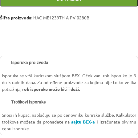
Šifra proizvoda:
HAC-ME1239TH-A-PV-0280B
Isporuka proizvoda
Isporuka se vrši kurirskom službom BEX. Očekivani rok isporuke je 3
do 5 radnih dana. Za određene proizvode za kojima nije tolko velika
potražnja,
rok isporuke može biti i duži.
Troškovi isporuke
Snosi ih kupac, naplaćuju se po cenovniku kurirske službe. Kalkulator
troškova možete da pronađete na
sajtu BEX-a
i izračunate okvirnu
cenu isporuke.