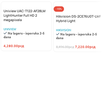
-15%
Uniview UAC-T122-AF28LM
LightHunter Full HD 2
Hikvision DS-2CE76U0T-LMF
megapixela
Hybrid Light
UNIVIEW
HIKVISION
Na lageru - isporuka 2-5
Na lageru - isporuka 2-5
dana
dana
4,280.00
рсд
7,220.00
рсд
8,496.00
рсд
NOVO
HIKVISION
HYBRID LIGHT
SEGMENTNA GARAŽNA VRATA
KAMERE
MOTORI ZA KRILNE KAPIJE
VIDI VIŠE
pogledajte više
VIDI VIŠE