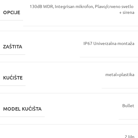
130dB WDR, Integrisan mikrofon, Plavo/crveno svetlo
OPCIJE
+ sirena
IP67 Univerzalna montaža
ZAŠTITA
metal+plastika
KUĆIŠTE
Bullet
MODEL KUĆIŠTA
2 Mp