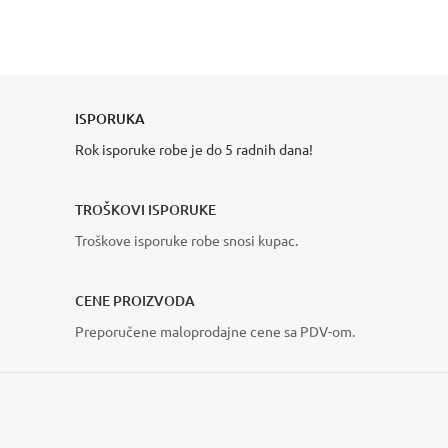
AJAX SYSTEMS
NAJBOLJI BEŽIČNI
ALARMNI SISTEM
AUTOMATSKE RAMPE
MOTORI ZA KLIZNE
pogledajte više
VIDI VIŠE
ISPORUKA
KAPIJE
Rok isporuke robe je do 5 radnih dana!
VIDI VIŠE
TROŠKOVI ISPORUKE
Troškove isporuke robe snosi kupac.
CENE PROIZVODA
Preporučene maloprodajne cene sa PDV-om.