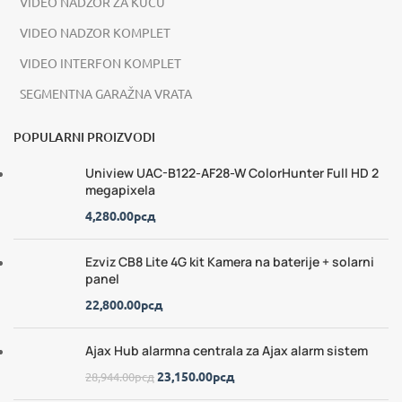
VIDEO NADZOR ZA KUĆU
VIDEO NADZOR KOMPLET
VIDEO INTERFON KOMPLET
SEGMENTNA GARAŽNA VRATA
POPULARNI PROIZVODI
Uniview UAC-B122-AF28-W ColorHunter Full HD 2
megapixela
4,280.00
рсд
Ezviz CB8 Lite 4G kit Kamera na baterije + solarni
panel
22,800.00
рсд
Ajax Hub alarmna centrala za Ajax alarm sistem
23,150.00
рсд
28,944.00
рсд