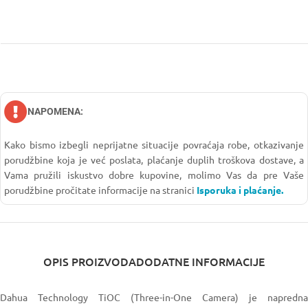
NAPOMENA:
Kako bismo izbegli neprijatne situacije povraćaja robe, otkazivanje
porudžbine koja je već poslata, plaćanje duplih troškova dostave, a
Vama pružili iskustvo dobre kupovine, molimo Vas da pre Vaše
porudžbine pročitate informacije na stranici
Isporuka i plaćanje.
OPIS PROIZVODA
DODATNE INFORMACIJE
Dahua Technology
TiOC (Three-in-One Camera) je napredna