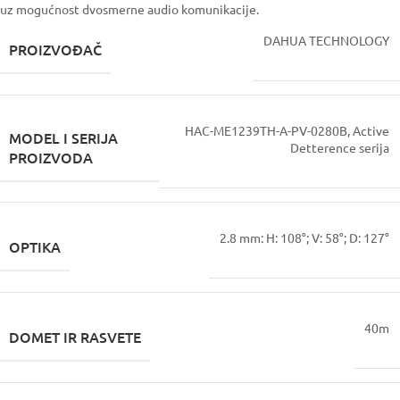
uz mogućnost dvosmerne audio komunikacije.
DAHUA TECHNOLOGY
PROIZVOĐAČ
HAC-ME1239TH-A-PV-0280B, Active
MODEL I SERIJA
Detterence serija
PROIZVODA
2.8 mm: H: 108°; V: 58°; D: 127°
OPTIKA
40m
DOMET IR RASVETE