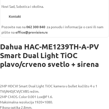
Novi Sad, Subotica i okolina.
Kontakt
Pozovite nas na
062 300 840
za ponudu i informacije o ceni ili nam
pišite na
office@provision.rs
Dahua HAC-ME1239TH-A-PV
Smart Dual Light TiOC
plavo/crveno svetlo + sirena
2MP HDCVI Smart Dual Light TiOC kamera u bullet kućištu 4 u 1
TVI/AHD/CVI/CVBS režim.
2MP CMOS. Color 0.001 Lux@F1.6.
Maksimalna rezolucija 1920×1080.
Fiksna optika 2.8mm.