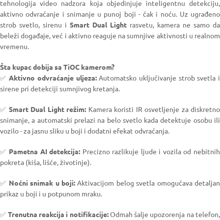
tehnologija video nadzora koja objedinjuje inteligentnu detekciju,
aktivno odvraćanje i snimanje u punoj boji - čak i noću. Uz ugrađeno
strob svetlo, sirenu i
Smart Dual Light
rasvetu, kamera ne samo da
beleži događaje, već i aktivno reaguje na sumnjive aktivnosti u realnom
vremenu.
Šta kupac dobija sa TiOC kamerom?
✅
Aktivno odvraćanje uljeza:
Automatsko uključivanje strob svetla 
sirene pri detekciji sumnjivog kretanja.
✅
Smart Dual Light režim:
Kamera koristi IR osvetljenje za diskretn
snimanje, a automatski prelazi na belo svetlo kada detektuje osobu ili
vozilo - za jasnu sliku u boji i dodatni efekat odvraćanja.
✅
Pametna AI detekcija:
Precizno razlikuje ljude i vozila od nebitni
pokreta (kiša, lišće, životinje).
✅
Noćni snimak u boji:
Aktivacijom belog svetla omogućava detalja
prikaz u boji i u potpunom mraku.
✅
Trenutna reakcija i notifikacije:
Odmah šalje upozorenja na telefon