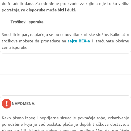
do 5 radnih dana. Za određene proizvode za kojima nije tolko velika
potražnja,
rok isporuke može biti i duži.
Troškovi isporuke
Snosi ih kupac, naplaćuju se po cenovniku kurirske službe. Kalkulator
troškova možete da pronađete na
sajtu BEX-a
i izračunate okvirnu
cenu isporuke.
NAPOMENA:
Kako bismo izbegli neprijatne situacije povraćaja robe, otkazivanje
porudžbine koja je već poslata, plaćanje duplih troškova dostave, a
Vama pružili iskustvo dobre kupovine, molimo Vas da pre Vaše