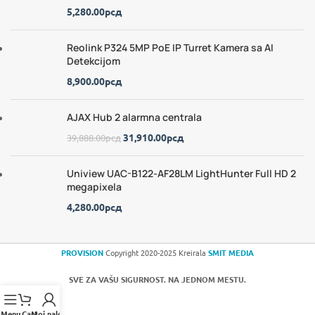
5,280.00
рсд
Reolink P324 5MP PoE IP Turret Kamera sa AI
Detekcijom
8,900.00
рсд
AJAX Hub 2 alarmna centrala
31,910.00
рсд
39,888.00
рсд
Uniview UAC-B122-AF28LM LightHunter Full HD 2
megapixela
4,280.00
рсд
PROVISION
Copyright 2020-2025 Kreirala
SMIT MEDIA
SVE ZA VAŠU SIGURNOST. NA JEDNOM MESTU.
Menu
Cart
Moj nalog