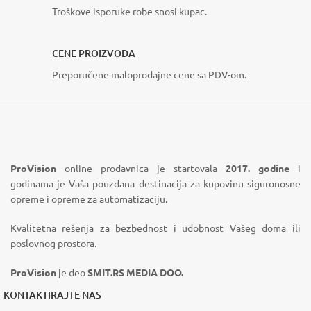
Troškove isporuke robe snosi kupac.
CENE PROIZVODA
Preporučene maloprodajne cene sa PDV-om.
ProVision
online prodavnica je startovala
2017. godine
i
godinama je Vaša pouzdana destinacija za kupovinu siguronosne
opreme i opreme za automatizaciju.
Kvalitetna rešenja za bezbednost i udobnost Vašeg doma ili
poslovnog prostora.
ProVision
je deo
SMIT.RS MEDIA DOO.
KONTAKTIRAJTE NAS