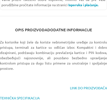
porudžbine pročitate informacije na stranici
Isporuka i plaćanje.
OPIS PROIZVODA
DODATNE INFORMACIJE
Za korisnike koji žele da koriste nebiometrijske uređaje za kontrolu
pristupa, terminali za kartice su odličan izbor. Kompaktni i dobro
dizajnirani, podržavaju kombinaciju prevlačenja kartice i PIN kodova,
obezbeđujući najosnovnije, ali pouzdano bezbedno upravljanje
kontrolom pristupa za dugu listu primene za unutrašnje i spoljašnje
prostore.
LINK DO PROIZVOĐAČA
TEHNIČKA SPECIFIKACIJA