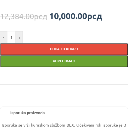
10,000.00
рсд
12,384.00
рсд
-
+
DODAJ U KORPU
KUPI ODMAH
Isporuka proizvoda
Isporuka se vrši kurirskom službom BEX. Očekivani rok isporuke je 3