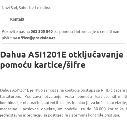
Novi Sad, Subotica i okolina.
Kontakt
Pozovite nas na
062 300 840
za ponudu i informacije o ceni ili nam
pišite na
office@provision.rs
Dahua ASI1201E otključavanje
pomoću kartice/šifre
Dahua ASI1201E je IP66 samostalna kontrola pristupa sa RFID čitačem i
tastaturom. Podržava otvaranje vrata pomoću kartice, šifre ili
kombinacije oba načina autentifikacije. Idealan je za kuće, kancelarije,
magacine i poslovne objekte, uz podršku za do 30.000 korisnika i
jednostavnu integraciju sa postojećim sistemima kontrole pristupa.