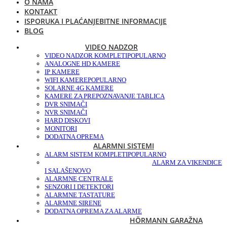
O NAMA
KONTAKT
ISPORUKA I PLAĆANJE
BITNE INFORMACIJE
BLOG
VIDEO NADZOR
VIDEO NADZOR KOMPLETI
POPULARNO
ANALOGNE HD KAMERE
IP KAMERE
WIFI KAMERE
POPULARNO
SOLARNE 4G KAMERE
KAMERE ZA PREPOZNAVANJE TABLICA
DVR SNIMAČI
NVR SNIMAČI
HARD DISKOVI
MONITORI
DODATNA OPREMA
ALARMNI SISTEMI
ALARM SISTEM KOMPLETI
POPULARNO
ALARM ZA VIKENDICE
I SALAŠE
NOVO
ALARMNE CENTRALE
SENZORI I DETEKTORI
ALARMNE TASTATURE
ALARMNE SIRENE
DODATNA OPREMA ZA ALARME
HÖRMANN GARAŽNA