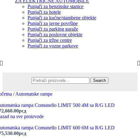
ZA ELEKTRIČNE AUTOMOBILE
Punjači za benzinske stanice
Punjači za hotele
Punjači za kućne/stambene objekte
Punjači za javne površine
Punjači za parking garaže
Punjači za poslovne objekte
Punjači za tržne centre
Punjači za vozne parkove
Search
očetna
/
Automatske rampe
utomatska rampa Comunello LIMIT 500 4M sa R/G LED
72,660.00
рсд
azad na sve proizvode
utomatska rampa Comunello LIMIT 600 6M sa R/G LED
75,530.00
рсд