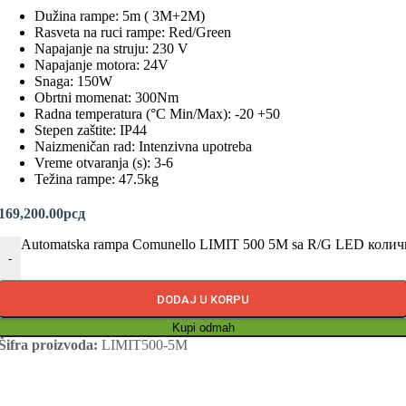
Dužina rampe: 5m ( 3M+2M)
Rasveta na ruci rampe: Red/Green
Napajanje na struju: 230 V
Napajanje motora: 24V
Snaga: 150W
Obrtni momenat: 300Nm
Radna temperatura (°C Min/Max): -20 +50
Stepen zaštite: IP44
Naizmeničan rad: Intenzivna upotreba
Vreme otvaranja (s): 3-6
Težina rampe: 47.5kg
169,200.00
рсд
Automatska rampa Comunello LIMIT 500 5M sa R/G LED коли
-
DODAJ U KORPU
Kupi odmah
Šifra proizvoda:
LIMIT500-5M