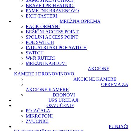
SAMOSTALNI ČITAČI
BRAVE I PRIHVATNICI
PAMETNE BRAVE
NOVO
EXIT TASTERI
MREŽNA OPREMA
RACK ORMANI
BEŽIČNI ACCESS POINT
SPOLJNI ACCESS POINT
POE SWITCH
INDUSTRIJSKI POE SWITCH
SWITCH
Wi-Fi RUTERI
MREŽNI KABLOVI
AKCIONE
KAMERE I DRONOVI
NOVO
AKCIONE KAMERE
OPREMA ZA
AKCIONE KAMERE
DRONOVI
UPS UREĐAJI
OZVUČENJE
POJAČALA
MIKROFONI
ZVUČNICI
PUNJAČI