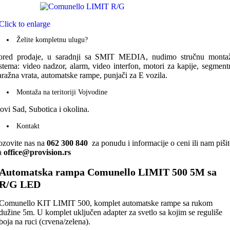
Click to enlarge
Želite kompletnu ulugu?
ored prodaje, u saradnji sa SMIT MEDIA, nudimo stručnu monta
istema: video nadzor, alarm, video interfon, motori za kapije, segment
aražna vrata, automatske rampe, punjači za E vozila.
Montaža na teritoriji Vojvodine
ovi Sad, Subotica i okolina.
Kontakt
ozovite nas na
062 300 840
za ponudu i informacije o ceni ili nam pišit
a
office@provision.rs
Automatska rampa Comunello LIMIT 500 5M sa
R/G LED
Comunello KIT LIMIT 500, komplet automatske rampe sa rukom
dužine 5m. U komplet uključen adapter za svetlo sa kojim se reguliše
boja na ruci (crvena/zelena).