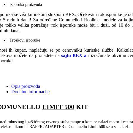
Isporuka proizvoda
sporuka se vrši kurirskom službom BEX. Očekivani rok isporuke je od
o 5 radnih dana! Za određene Comunello i Reolink modele za koji
ije toliko velika potražnja, rok isporuke može biti i duži, od 10 do 
adnih dana.
Troškovi isporuke
nosi ih kupac, naplaćuju se po cenovniku kurirske službe. Kalkulat
roškova možete da pronađete na
sajtu BEX-a
i izračunate okvirnu ce
sporuke.
Opis proizvoda
Dodatne informacije
COMUNELLO
LIMIT 500
KIT
red robustnog i zaštićenog crvenog stuba rampe u kom se nalazi motor i centra
a elektronikom i TRAFFIC ADAPTER u Comunello Limit 500 setu se nalazi: