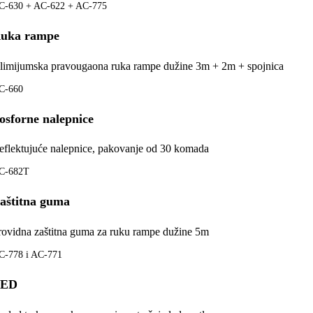
C-630 + AC-622 + AC-775
uka rampe
limijumska pravougaona ruka rampe dužine 3m + 2m + spojnica
C-660
osforne nalepnice
eflektujuće nalepnice, pakovanje od 30 komada
C-682T
aštitna guma
rovidna zaštitna guma za ruku rampe dužine 5m
C-778 i AC-771
LED