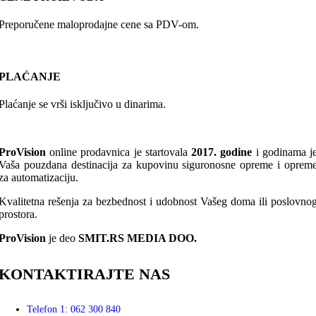
Preporučene maloprodajne cene sa PDV-om.
PLAĆANJE
Plaćanje se vrši isključivo u dinarima.
ProVision
online prodavnica je startovala
2017. godine
i godinama j
Vaša pouzdana destinacija za kupovinu siguronosne opreme i oprem
za automatizaciju.
Kvalitetna rešenja za bezbednost i udobnost Vašeg doma ili poslovno
prostora.
ProVision
je deo
SMIT.RS MEDIA DOO.
KONTAKTIRAJTE NAS
Telefon 1: 062 300 840