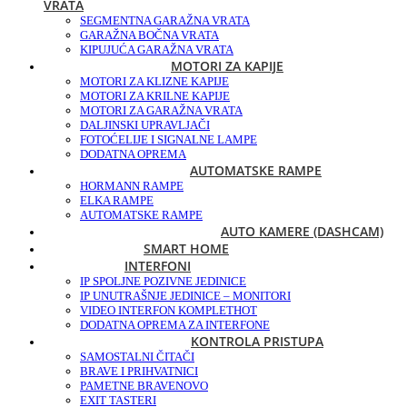
VRATA
SEGMENTNA GARAŽNA VRATA
GARAŽNA BOČNA VRATA
KIPUJUĆA GARAŽNA VRATA
MOTORI ZA KAPIJE
MOTORI ZA KLIZNE KAPIJE
MOTORI ZA KRILNE KAPIJE
MOTORI ZA GARAŽNA VRATA
DALJINSKI UPRAVLJAČI
FOTOĆELIJE I SIGNALNE LAMPE
DODATNA OPREMA
AUTOMATSKE RAMPE
HORMANN RAMPE
ELKA RAMPE
AUTOMATSKE RAMPE
AUTO KAMERE (DASHCAM)
SMART HOME
INTERFONI
IP SPOLJNE POZIVNE JEDINICE
IP UNUTRAŠNJE JEDINICE – MONITORI
VIDEO INTERFON KOMPLET
HOT
DODATNA OPREMA ZA INTERFONE
KONTROLA PRISTUPA
SAMOSTALNI ČITAČI
BRAVE I PRIHVATNICI
PAMETNE BRAVE
NOVO
EXIT TASTERI