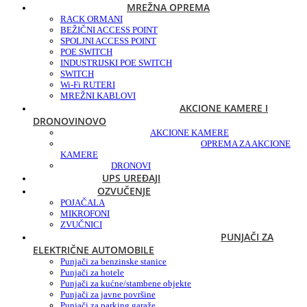
MREŽNA OPREMA
RACK ORMANI
BEŽIČNI ACCESS POINT
SPOLJNI ACCESS POINT
POE SWITCH
INDUSTRIJSKI POE SWITCH
SWITCH
Wi-Fi RUTERI
MREŽNI KABLOVI
AKCIONE KAMERE I
DRONOVI
NOVO
AKCIONE KAMERE
OPREMA ZA AKCIONE
KAMERE
DRONOVI
UPS UREĐAJI
OZVUČENJE
POJAČALA
MIKROFONI
ZVUČNICI
PUNJAČI ZA
ELEKTRIČNE AUTOMOBILE
Punjači za benzinske stanice
Punjači za hotele
Punjači za kućne/stambene objekte
Punjači za javne površine
Punjači za parking garaže