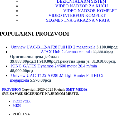
BEŽIČNI ALARM SISTEM
VIDEO NADZOR ZA KUĆU
VIDEO NADZOR KOMPLET
VIDEO INTERFON KOMPLET
SEGMENTNA GARAŽNA VRATA
POPULARNI PROIZVODI
Uniview UAC-B112-AF28 Full HD 2 megapixela
3,100.00
рсд
AJAX Hub 2 alarmna centrala
39,888.00
рсд
Оригинална цена је била:
39,888.00рсд.
31,910.00
рсд
Тренутна цена је: 31,910.00рсд.
KING GATES Dynamos 24/600 motor 20.4 m/min
48,000.00
рсд
Uniview UAC-T125-AF28LM LightHunter Full HD 5
megapixela
5,570.00
рсд
PROVISION
Copyright 2020-2025 Kreirala
SMIT MEDIA
SVE ZA VAŠU SIGURNOST. NA JEDNOM MESTU.
PROIZVODI
MENI
POČETNA