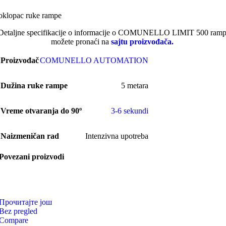
oklopac ruke rampe
Detaljne specifikacije o informacije o COMUNELLO LIMIT 500 ramp
možete pronaći na
sajtu proizvođača.
Proizvođač
COMUNELLO AUTOMATION
Dužina ruke rampe
5 metara
Vreme otvaranja do 90º
3-6 sekundi
Naizmeničan rad
Intenzivna upotreba
Povezani proizvodi
Прочитајте још
Bez pregled
Compare