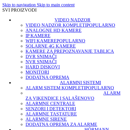
Skip to navigation
Skip to main content
SVI PROIZVODI
VIDEO NADZOR
VIDEO NADZOR KOMPLETI
POPULARNO
ANALOGNE HD KAMERE
IP KAMERE
WIFI KAMERE
POPULARNO
SOLARNE 4G KAMERE
KAMERE ZA PREPOZNAVANJE TABLICA
DVR SNIMAČI
NVR SNIMAČI
HARD DISKOVI
MONITORI
DODATNA OPREMA
ALARMNI SISTEMI
ALARM SISTEM KOMPLETI
POPULARNO
ALARM
ZA VIKENDICE I SALAŠE
NOVO
ALARMNE CENTRALE
SENZORI I DETEKTORI
ALARMNE TASTATURE
ALARMNE SIRENE
DODATNA OPREMA ZA ALARME
HÖRMANN