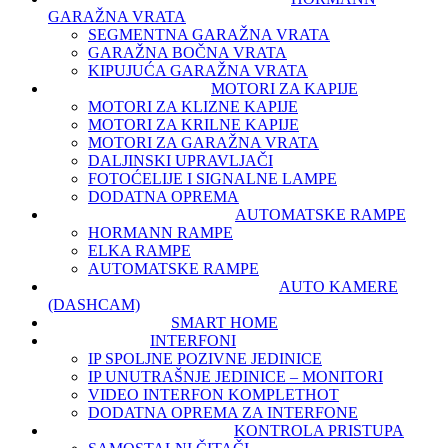
GARAŽNA VRATA
SEGMENTNA GARAŽNA VRATA
GARAŽNA BOČNA VRATA
KIPUJUĆA GARAŽNA VRATA
MOTORI ZA KAPIJE
MOTORI ZA KLIZNE KAPIJE
MOTORI ZA KRILNE KAPIJE
MOTORI ZA GARAŽNA VRATA
DALJINSKI UPRAVLJAČI
FOTOĆELIJE I SIGNALNE LAMPE
DODATNA OPREMA
AUTOMATSKE RAMPE
HORMANN RAMPE
ELKA RAMPE
AUTOMATSKE RAMPE
AUTO KAMERE
(DASHCAM)
SMART HOME
INTERFONI
IP SPOLJNE POZIVNE JEDINICE
IP UNUTRAŠNJE JEDINICE – MONITORI
VIDEO INTERFON KOMPLET
HOT
DODATNA OPREMA ZA INTERFONE
KONTROLA PRISTUPA