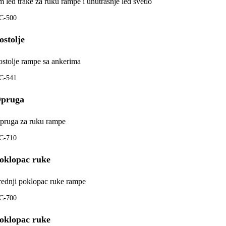
m led trake za ruku rampe i unutrašnje led svetlo
C-500
ostolje
ostolje rampe sa ankerima
C-541
pruga
pruga za ruku rampe
C-710
oklopac ruke
rednji poklopac ruke rampe
C-700
oklopac ruke