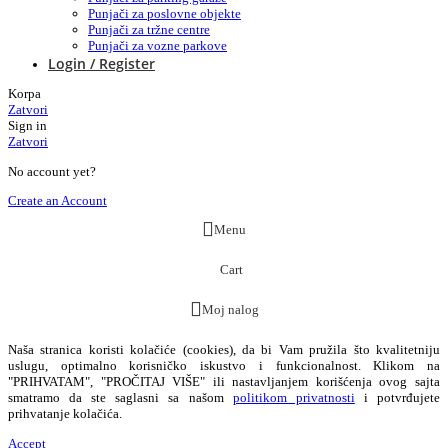
Punjači za poslovne objekte
Punjači za tržne centre
Punjači za vozne parkove
Login / Register
Korpa
Zatvori
Sign in
Zatvori
No account yet?
Create an Account
Menu
Cart
Moj nalog
Naša stranica koristi kolačiće (cookies), da bi Vam pružila što kvalitetniju
uslugu, optimalno korisničko iskustvo i funkcionalnost. Klikom na
"PRIHVATAM", "PROČITAJ VIŠE" ili nastavljanjem korišćenja ovog sajta
smatramo da ste saglasni sa našom
politikom privatnosti
i potvrđujete
prihvatanje kolačića.
Accept