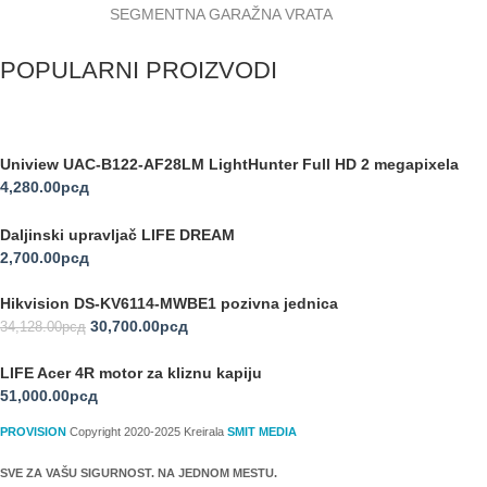
SEGMENTNA GARAŽNA VRATA
POPULARNI PROIZVODI
Uniview UAC-B122-AF28LM LightHunter Full HD 2 megapixela
4,280.00
рсд
Daljinski upravljač LIFE DREAM
2,700.00
рсд
Hikvision DS-KV6114-MWBE1 pozivna jednica
30,700.00
рсд
34,128.00
рсд
LIFE Acer 4R motor za kliznu kapiju
51,000.00
рсд
PROVISION
Copyright 2020-2025 Kreirala
SMIT MEDIA
SVE ZA VAŠU SIGURNOST. NA JEDNOM MESTU.