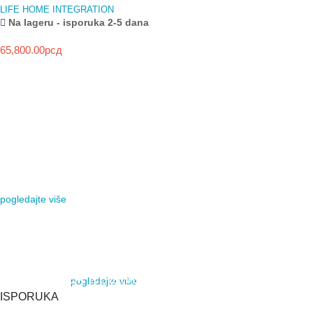
LIFE HOME INTEGRATION
Na lageru - isporuka 2-5 dana
65,800.00
рсд
NOVO
HIKVISION
HYBRID LIGHT
SEGMENTNA GARAŽNA VRATA
KAMERE
MOTORI ZA KRILNE KAPIJE
VIDI VIŠE
pogledajte više
VIDI VIŠE
AJAX SYSTEMS
NAJBOLJI BEŽIČNI
ALARMNI SISTEM
AUTOMATSKE RAMPE
MOTORI ZA KLIZNE
pogledajte više
VIDI VIŠE
KAPIJE
ISPORUKA