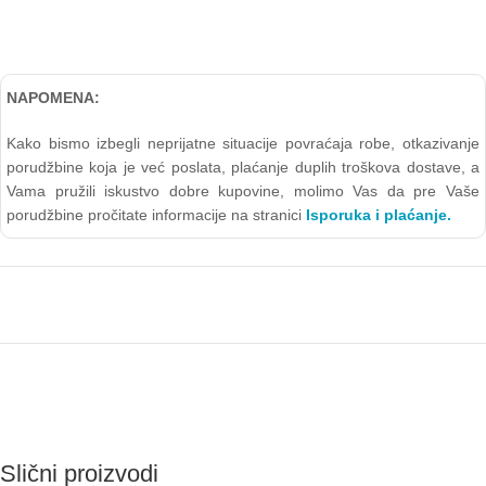
NAPOMENA:
Kako bismo izbegli neprijatne situacije povraćaja robe, otkazivanje
porudžbine koja je već poslata, plaćanje duplih troškova dostave, a
Vama pružili iskustvo dobre kupovine, molimo Vas da pre Vaše
porudžbine pročitate informacije na stranici
Isporuka i plaćanje.
Slični proizvodi