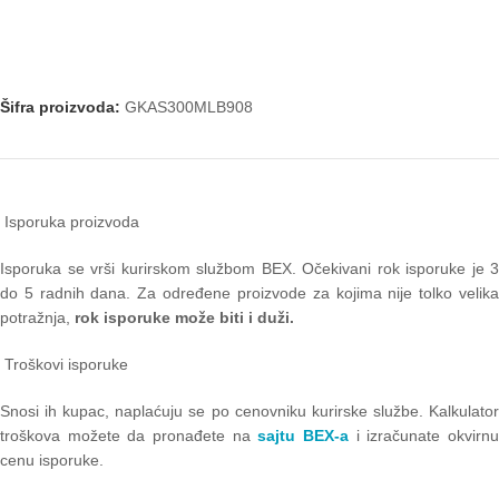
Šifra proizvoda:
GKAS300MLB908
Isporuka proizvoda
Isporuka se vrši kurirskom službom BEX. Očekivani rok isporuke je 3
do 5 radnih dana. Za određene proizvode za kojima nije tolko velika
potražnja,
rok isporuke može biti i duži.
Troškovi isporuke
Snosi ih kupac, naplaćuju se po cenovniku kurirske službe. Kalkulator
troškova možete da pronađete na
sajtu BEX-a
i izračunate okvirn
cenu isporuke.