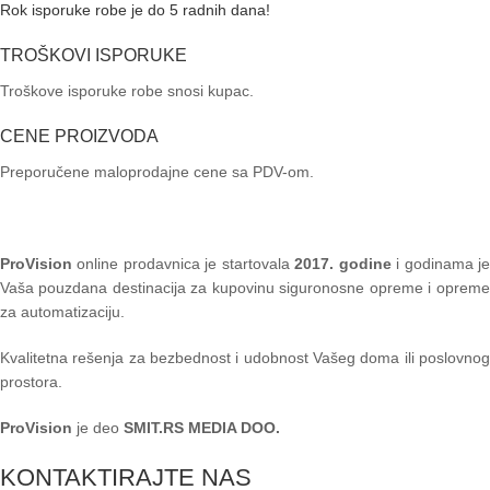
Rok isporuke robe je do 5 radnih dana!
VIDI VIŠE
TROŠKOVI ISPORUKE
Troškove isporuke robe snosi kupac.
CENE PROIZVODA
Preporučene maloprodajne cene sa PDV-om.
ProVision
online prodavnica je startovala
2017. godine
i godinama je
Vaša pouzdana destinacija za kupovinu siguronosne opreme i opreme
za automatizaciju.
Kvalitetna rešenja za bezbednost i udobnost Vašeg doma ili poslovnog
prostora.
ProVision
je deo
SMIT.RS MEDIA DOO.
KONTAKTIRAJTE NAS